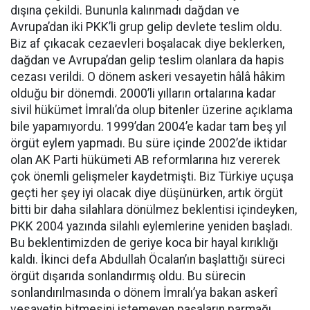
dışına çekildi. Bununla kalınmadı dağdan ve
Avrupa’dan iki PKK’li grup gelip devlete teslim oldu.
Biz af çıkacak cezaevleri boşalacak diye beklerken,
dağdan ve Avrupa’dan gelip teslim olanlara da hapis
cezası verildi. O dönem askeri vesayetin hâlâ hâkim
olduğu bir dönemdi. 2000’li yılların ortalarına kadar
sivil hükümet İmralı’da olup bitenler üzerine açıklama
bile yapamıyordu. 1999’dan 2004’e kadar tam beş yıl
örgüt eylem yapmadı. Bu süre içinde 2002’de iktidar
olan AK Parti hükümeti AB reformlarına hız vererek
çok önemli gelişmeler kaydetmişti. Biz Türkiye uçuşa
geçti her şey iyi olacak diye düşünürken, artık örgüt
bitti bir daha silahlara dönülmez beklentisi içindeyken,
PKK 2004 yazında silahlı eylemlerine yeniden başladı.
Bu beklentimizden de geriye koca bir hayal kırıklığı
kaldı. İkinci defa Abdullah Öcalan’ın başlattığı süreci
örgüt dışarıda sonlandırmış oldu. Bu sürecin
sonlandırılmasında o dönem İmralı’ya bakan askerî
vesayetin bitmesini istemeyen paşaların parmağı