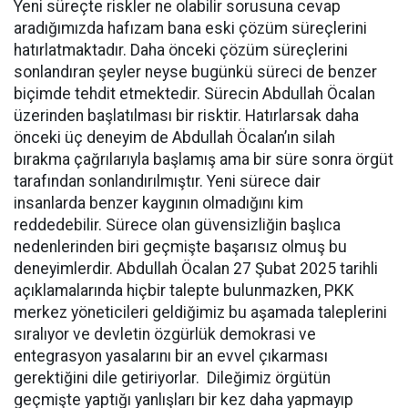
Yeni süreçte riskler ne olabilir sorusuna cevap
aradığımızda hafızam bana eski çözüm süreçlerini
hatırlatmaktadır. Daha önceki çözüm süreçlerini
sonlandıran şeyler neyse bugünkü süreci de benzer
biçimde tehdit etmektedir. Sürecin Abdullah Öcalan
üzerinden başlatılması bir risktir. Hatırlarsak daha
önceki üç deneyim de Abdullah Öcalan’ın silah
bırakma çağrılarıyla başlamış ama bir süre sonra örgüt
tarafından sonlandırılmıştır. Yeni sürece dair
insanlarda benzer kaygının olmadığını kim
reddedebilir. Sürece olan güvensizliğin başlıca
nedenlerinden biri geçmişte başarısız olmuş bu
deneyimlerdir. Abdullah Öcalan 27 Şubat 2025 tarihli
açıklamalarında hiçbir talepte bulunmazken, PKK
merkez yöneticileri geldiğimiz bu aşamada taleplerini
sıralıyor ve devletin özgürlük demokrasi ve
entegrasyon yasalarını bir an evvel çıkarması
gerektiğini dile getiriyorlar. Dileğimiz örgütün
geçmişte yaptığı yanlışları bir kez daha yapmayıp