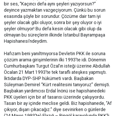
bir ses, “Kaçıncı defa aynı şeyleri yazıyorsun?”
deyince yazmaktan vazgeçiyorum. Çünkü bu sorun
esasında şöyle bir sorundur. Çözüme dair tam iyi
şeyler olacak gibi oluyor, sonra bir şey oluyor o iyi
şeyler olmuyor! Bu defa kesin olacak gibi olup da
olmayan bu süreçlerin ilkinde İstanbul Bayrampaşa
Hapishanesi’ndeydim.
Hafızam beni yanıltmıyorsa Devletin PKK ile soruna
çözüm arama girişimlerinin ilki 1993’te idi. Dönemin
Cumhurbaşkanı Turgut Özal’ın isteği üzerine Abdullah
Öcalan 21 Mart 1993’te tek taraflı ateşkes yapmıştı.
İktidarda DYP-SHP hükümeti vardı. Başbakan
Süleyman Demirel “Kürt realitesini tanıyoruz” demişti.
Başbakan yardımcısı Erdal İnönü ise hapishanedeki
PKK üyeleri için bir af tasarısı üzerinde çalışıyordu.
Tasarı bir ay içinde meclise geldi. Biz hapishanede, “Af
çıkıyor, dışarı çıkacağız.” diye sevinirken o günlerde
(24 Mayıs 1993’te) Elazığ – Bingöl karayolunda PKK’li