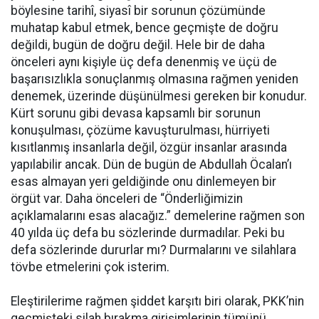
böylesine tarihî, siyasî bir sorunun çözümünde
muhatap kabul etmek, bence geçmişte de doğru
değildi, bugün de doğru değil. Hele bir de daha
önceleri aynı kişiyle üç defa denenmiş ve üçü de
başarısızlıkla sonuçlanmış olmasına rağmen yeniden
denemek, üzerinde düşünülmesi gereken bir konudur.
Kürt sorunu gibi devasa kapsamlı bir sorunun
konuşulması, çözüme kavuşturulması, hürriyeti
kısıtlanmış insanlarla değil, özgür insanlar arasında
yapılabilir ancak. Dün de bugün de Abdullah Öcalan’ı
esas almayan yeri geldiğinde onu dinlemeyen bir
örgüt var. Daha önceleri de “Önderliğimizin
açıklamalarını esas alacağız.” demelerine rağmen son
40 yılda üç defa bu sözlerinde durmadılar. Peki bu
defa sözlerinde dururlar mı? Durmalarını ve silahlara
tövbe etmelerini çok isterim.
Eleştirilerime rağmen şiddet karşıtı biri olarak, PKK’nin
geçmişteki silah bırakma girişimlerinin tümünü