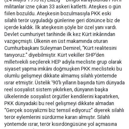
militanlar izne çıkan 33 askeri katletti. Ateşkes o gün
fiilen bozuldu. Ateşkesin bozulmasıyla PKK eski
silahlı terör uyguladığı günlerine geri dönünce biz de
içerde kaldık. İlk ateşkesin şöyle bir özel yanı vardı.
Devlet cumhuriyet tarihinde ilk kez Kürt inkârından
vazgeçmişti. Ülkenin en üst makamında oturan
Cumhurbaşkanı Süleyman Demirel, “Kürt realitesini
tanıyoruz.” diyebilmiştir. Kürt vekiller SHP’den
milletvekili seçilerek HEP adıyla mecliste grup olarak
siyaset yapma imkânı doğmuşken PKK meclisteki bu
olumlu gelişmeyi dikkate almamış silahlı yöntemde
ısrar etmiştir. Üstelik ’90’lı yılların başında tüm dünyada
reel sosyalist sistem yıkılırken, dünyanın başka
ülkelerinde sosyalist örgütler kendilerini kapatırken,
PKK dünyadaki bu reel gelişmeyi dikkate almadan
“Gerçek sosyalizmi biz temsil ediyoruz” diyerek silahlı
terör eylemlerini sürdürme kararı almıştır. Silahlı
yöntemde ısrar, terör kısırdöngüsüne yol açmasına