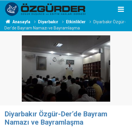
Anasayfa
Diyarbakır
Etkinlikler
Diyarbakır Özgür-
Der’de Bayram Namazı ve Bayramlaşma
Diyarbakır Özgür-Der’de Bayram
Namazı ve Bayramlaşma