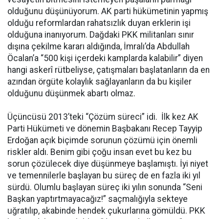
olduğunu düşünüyorum. AK parti hükümetinin yapmış
olduğu reformlardan rahatsızlık duyan erklerin işi
olduğuna inanıyorum. Dağdaki PKK militanları sınır
dışına çekilme kararı aldığında, İmralı’da Abdullah
Öcalan’a “500 kişi içerdeki kamplarda kalabilir” diyen
hangi askerî rütbeliyse, çatışmaları başlatanların da en
azından örgüte kolaylık sağlayanların da bu kişiler
olduğunu düşünmek abartı olmaz.
Üçüncüsü 2013’teki “Çözüm süreci” idi. İlk kez AK
Parti Hükümeti ve dönemin Başbakanı Recep Tayyip
Erdoğan açık biçimde sorunun çözümü için önemli
riskler aldı. Benim gibi çoğu insan evet bu kez bu
sorun çözülecek diye düşünmeye başlamıştı. İyi niyet
ve temennilerle başlayan bu süreç de en fazla iki yıl
sürdü. Olumlu başlayan süreç iki yılın sonunda “Seni
Başkan yaptırtmayacağız!” saçmalığıyla sekteye
uğratılıp, akabinde hendek çukurlarına gömüldü. PKK