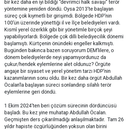
bir kez daha en iyi bildiği “devrimci halk savaşı” terör
yöntemine yeniden döndü. Oysa 2013’te başlayan
süreç çok kıymetli bir girişimdi. Bölgede HDP’nin
100’ün üzerinde yönettiği il ve İlçe belediyeleri vardı.
Kısmî yerel özerklik gibi bir yönetimle birçok şeyi
yapabiliyorlardı. Bölgede çok dilli belediyecilik dönemi
başlamıştı. Kürtçenin önündeki engeller kalkmıştı.
Bugünden bakınca bazen soruyorum DEM’lilere, o
dönem belediyelerde neyi yapamıyordunuz da
çukur/hendek eylemlerine alet oldunuz? Örgüte
angaje bir siyaset ve yerel yönetim tarzı HDP’nin
kazanımlarının sonu oldu. Bir kez daha örgüt Abdullah
Öcalan’la başlayan süreci sonlandırıp silahlı terör
eylemlerine geri döndü.
1 Ekim 2024’ten beri çözüm sürecinin dördüncüsü
başladı. Bu kez yine muhatap Abdullah Öcalan.
Geçmişten ders çıkarılmadığı anlaşılmaktadır. Tam 26
yıldır hapiste özgürlüğünden yoksun olan birini