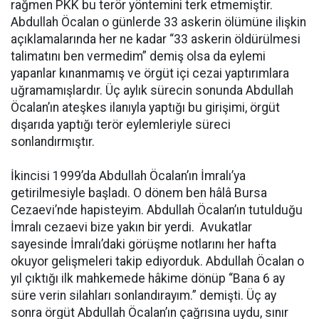
rağmen PKK bu terör yöntemini terk etmemiştir.
Abdullah Öcalan o günlerde 33 askerin ölümüne ilişkin
açıklamalarında her ne kadar “33 askerin öldürülmesi
talimatını ben vermedim” demiş olsa da eylemi
yapanlar kınanmamış ve örgüt içi cezai yaptırımlara
uğramamışlardır. Üç aylık sürecin sonunda Abdullah
Öcalan’ın ateşkes ilanıyla yaptığı bu girişimi, örgüt
dışarıda yaptığı terör eylemleriyle süreci
sonlandırmıştır.
İkincisi 1999’da Abdullah Öcalan’ın İmralı’ya
getirilmesiyle başladı. O dönem ben hâlâ Bursa
Cezaevi’nde hapisteyim. Abdullah Öcalan’ın tutulduğu
İmralı cezaevi bize yakın bir yerdi. Avukatlar
sayesinde İmralı’daki görüşme notlarını her hafta
okuyor gelişmeleri takip ediyorduk. Abdullah Öcalan o
yıl çıktığı ilk mahkemede hâkime dönüp “Bana 6 ay
süre verin silahları sonlandırayım.” demişti. Üç ay
sonra örgüt Abdullah Öcalan’ın çağrısına uydu, sınır