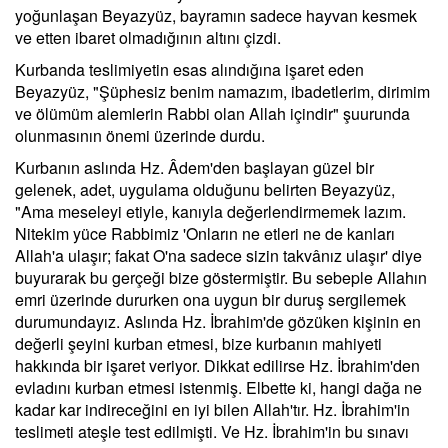
yoğunlaşan Beyazyüz, bayramın sadece hayvan kesmek
ve etten ibaret olmadığının altını çizdi.
Kurbanda teslimiyetin esas alındığına işaret eden
Beyazyüz, "Şüphesiz benim namazım, ibadetlerim, dirimim
ve ölümüm alemlerin Rabbi olan Allah içindir" şuurunda
olunmasının önemi üzerinde durdu.
Kurbanın aslında Hz. Âdem'den başlayan güzel bir
gelenek, adet, uygulama olduğunu belirten Beyazyüz,
"Ama meseleyi etiyle, kanıyla değerlendirmemek lazım.
Nitekim yüce Rabbimiz 'Onların ne etleri ne de kanları
Allah'a ulaşır; fakat O'na sadece sizin takvânız ulaşır' diye
buyurarak bu gerçeği bize göstermiştir. Bu sebeple Allahın
emri üzerinde dururken ona uygun bir duruş sergilemek
durumundayız. Aslında Hz. İbrahim'de gözüken kişinin en
değerli şeyini kurban etmesi, bize kurbanın mahiyeti
hakkında bir işaret veriyor. Dikkat edilirse Hz. İbrahim'den
evladını kurban etmesi istenmiş. Elbette ki, hangi dağa ne
kadar kar indireceğini en iyi bilen Allah'tır. Hz. İbrahim'in
teslimeti ateşle test edilmişti. Ve Hz. İbrahim'in bu sınavı