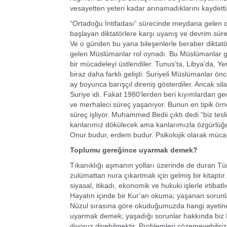
vesayetten yeteri kadar arınamadıklarını kaydetti
“Ortadoğu İntifadası” sürecinde meydana gelen o
başlayan diktatörlere karşı uyanış ve devrim süreci
Ve o günden bu yana bileşenlerle beraber diktatör
gelen Müslümanlar rol oynadı. Bu Müslümanlar gene
bir mücadeleyi üstlendiler. Tunus’ta, Libya’da, Y
biraz daha farklı gelişti. Suriyeli Müslümanlar önce
ay boyunca barışçıl direniş gösterdiler. Ancak sil
Suriye idi. Fakat 1980’lerden beri kıyımlardan geçt
ve merhaleci süreç yaşanıyor. Bunun en tipik örne
süreç işliyor. Muhammed Bedii çıktı dedi “biz t
kanlarımız dökülecek ama kanlarımızla özgürlüğe
Onur budur, erdem budur. Psikolojik olarak mücad
Toplumu gereğince uyarmak demek?
Tıkanıklığı aşmanın yolları üzerinde de duran 
zulümattan nura çıkartmak için gelmiş bir kitaptı
siyasal, itikadı, ekonomik ve hukuki işlerle irtibatlı
Hayatın içinde bir Kur’an okuma; yaşanan sorunlar
Nüzul sırasına göre okuduğumuzda hangi ayetine
uyarmak demek; yaşadığı sorunlar hakkında biz 
diyoruz diyebilmektir. Problemleri çözemeyebiliri