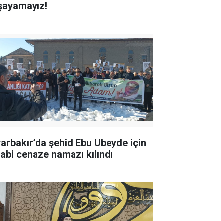
şayamayız!
yarbakır’da şehid Ebu Ubeyde için
yabi cenaze namazı kılındı