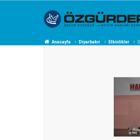
Anasayfa
Diyarbakır
Etkinlikler
D