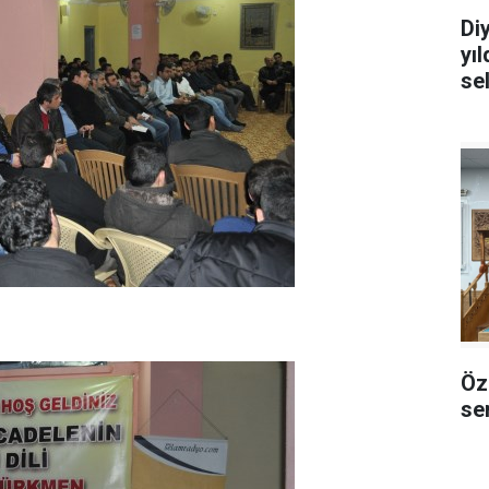
Di
yı
se
Öz
sem