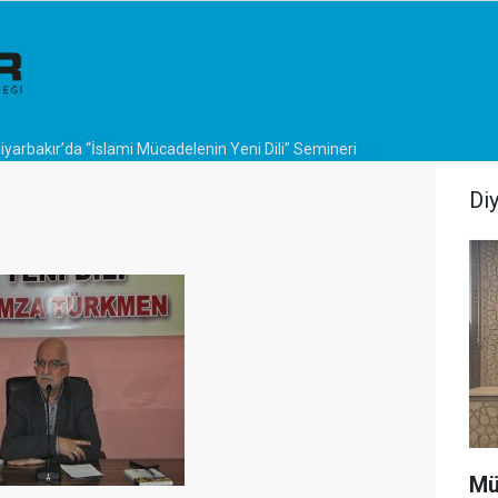
iyarbakır’da “İslami Mücadelenin Yeni Dili” Semineri
Di
Mü