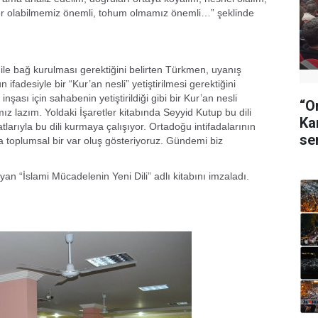
ler olabilmemiz önemli, tohum olmamız önemli…” şeklinde
ile bağ kurulması gerektiğini belirten Türkmen, uyanış
fadesiyle bir “Kur’an nesli” yetiştirilmesi gerektiğini
inşası için sahabenin yetiştirildiği gibi bir Kur’an nesli
“O
ız lazım. Yoldaki İşaretler kitabında Seyyid Kutup bu dili
Ka
tlarıyla bu dili kurmaya çalışıyor. Ortadoğu intifadalarının
se
a toplumsal bir var oluş gösteriyoruz. Gündemi biz
n “İslami Mücadelenin Yeni Dili” adlı kitabını imzaladı.