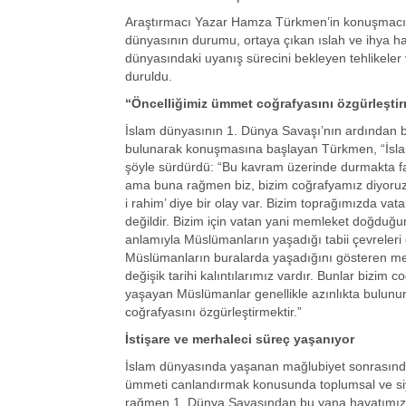
Araştırmacı Yazar Hamza Türkmen’in konuşmacı 
dünyasının durumu, ortaya çıkan ıslah ve ihya hare
dünyasındaki uyanış sürecini bekleyen tehlikeler 
duruldu.
“Öncelliğimiz ümmet coğrafyasını özgürleştir
İslam dünyasının 1. Dünya Savaşı’nın ardından baş
bulunarak konuşmasına başlayan Türkmen, “İslam
şöyle sürdürdü: “Bu kavram üzerinde durmakta fay
ama buna rağmen biz, bizim coğrafyamız diyoruz.
i rahim’ diye bir olay var. Bizim toprağımızda vata
değildir. Bizim için vatan yani memleket doğduğ
anlamıyla Müslümanların yaşadığı tabii çevreleri on
Müslümanların buralarda yaşadığını gösteren meza
değişik tarihi kalıntılarımız vardır. Bunlar bizim
yaşayan Müslümanlar genellikle azınlıkta bulunur
coğrafyasını özgürleştirmektir.”
İstişare ve merhaleci süreç yaşanıyor
İslam dünyasında yaşanan mağlubiyet sonrasında 
ümmeti canlandırmak konusunda toplumsal ve siy
rağmen 1. Dünya Savaşından bu yana hayatımızı,