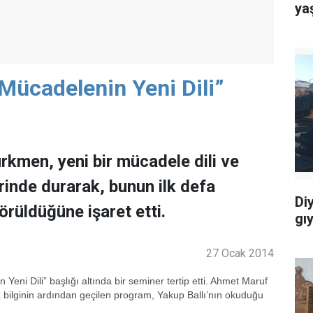
ya
 Mücadelenin Yeni Dili”
kmen, yeni bir mücadele dili ve
rinde durarak, bunun ilk defa
Di
örüldüğüne işaret etti.
gı
27 Ocak 2014
eni Dili” başlığı altında bir seminer tertip etti. Ahmet Maruf
a bilginin ardından geçilen program, Yakup Ballı’nın okuduğu