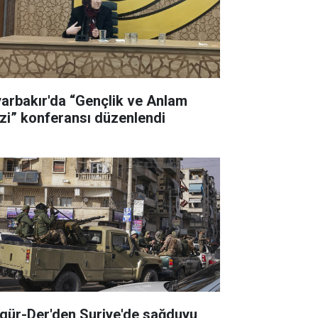
yarbakır'da “Gençlik ve Anlam
izi” konferansı düzenlendi
gür-Der'den Suriye'de sağduyu