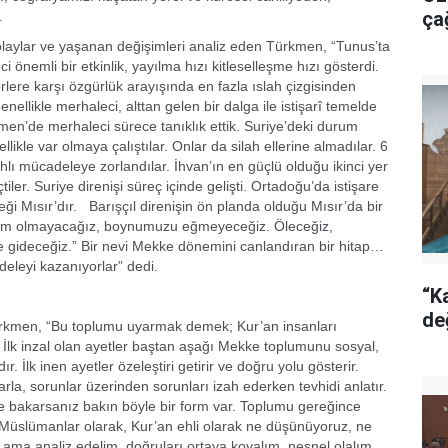
ça
.
laylar ve yaşanan değişimleri analiz eden Türkmen, “Tunus’ta
 önemli bir etkinlik, yayılma hızı kitleselleşme hızı gösterdi.
lere karşı özgürlük arayışında en fazla ıslah çizgisinden
llikle merhaleci, alttan gelen bir dalga ile istişarî temelde
emen’de merhaleci sürece tanıklık ettik. Suriye’deki durum
llikle var olmaya çalıştılar. Onlar da silah ellerine almadılar. 6
ahlı mücadeleye zorlandılar. İhvan’ın en güçlü olduğu ikinci yer
iler. Suriye direnişi süreç içinde gelişti. Ortadoğu’da istişare
ği Mısır’dır. Barışçıl direnişin ön planda olduğu Mısır’da bir
eslim olmayacağız, boynumuzu eğmeyeceğiz. Öleceğiz,
 gideceğiz.” Bir nevi Mekke dönemini canlandıran bir hitap…
eleyi kazanıyorlar” dedi.
“Ka
de
Türkmen, “Bu toplumu uyarmak demek; Kur’an insanları
r. İlk inzal olan ayetler baştan aşağı Mekke toplumunu sosyal,
dır. İlk inen ayetler özeleştiri getirir ve doğru yolu gösterir.
la, sorunlar üzerinden sorunları izah ederken tevhidi anlatır.
 bakarsanız bakın böyle bir form var. Toplumu gereğince
Müslümanlar olarak, Kur’an ehli olarak ne düşünüyoruz, ne
z ama analiz edelim, doğruları ortaya koyalım, nesnel olalım,