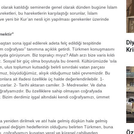
olarak katıldığı seminerde genel olarak dünden bugüne İslam
ketleri, bu hareketlerin karşılaştığı sorunlar, İslam
ve yeni bir Kur’an nesli için yapılması gerekenler üzerinde
mektir”
Di
tan sona işgal edilerek adeta felç edildiği tespitinde
Kr
 coğrafyası” tanımına açıklık getirdi. Türkmen konuşmasını
da görüyorum. Biz toprakçı mıyız? Allah arzı bize varis kıldı
 Sosyal bir güç olma boyutuyla bu önemli. Kültürümüzde ‘sıla
n, ulus toplumun kutsadığı belirli sınırdaki vatan parçası
umuz, büyüdüğümüz, alışık olduğumuz tabii çevremizdir. Bu
lara ait ifadesi özellikle üç halde değerlendirilebilir. 1-
rlar. 2- Tarihi aktaran camiler. 3- Medreseler. Ve daha
 coğrafyamızdır. Bu özelliklere sahip olmayan coğrafyada
. Bizim derdimiz işgal altındaki kendi coğrafyamızı, ümmet
yeniden dirilmek ve atıl hale gelmiş düşkün hale gelmiş
asal değişim hedeflerinin olduğunu belirten Türkmen, buna
Öz
 coğrafyamızı kuşatan yerel ve küresel cahiliyeden,