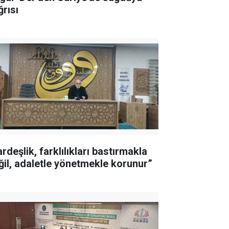
ğrısı
rdeşlik, farklılıkları bastırmakla
ğil, adaletle yönetmekle korunur”