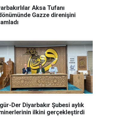
yarbakırlılar Aksa Tufanı
ldönümünde Gazze direnişini
lamladı
gür-Der Diyarbakır Şubesi aylık
inerlerinin ilkini gerçekleştirdi