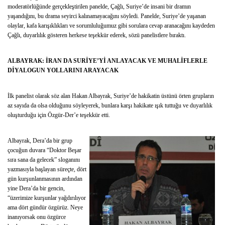
moderatörlüğünde gerçekleştirilen panelde, Çağlı, Suriye’de insani bir dramın
yaşandığını, bu drama seyirci kalınamayacağını söyledi. Panelde, Suriye’de yaşanan
olaylar, kafa karışıklıkları ve sorumluluğumuz gibi sorulara cevap aranacağını kaydeden
Çağlı, duyarlılık gösteren herkese teşekkür ederek, sözü panelistlere bıraktı.
ALBAYRAK: İRAN DA SURİYE’Yİ ANLAYACAK VE MUHALİFLERLE
DİYALOGUN YOLLARINI ARAYACAK
İlk panelist olarak söz alan Hakan Albayrak, Suriye’de hakikatin üstünü örten grupların
az sayıda da olsa olduğunu söyleyerek, bunlara karşı hakikate ışık tuttuğu ve duyarlılık
oluşturduğu için Özgür-Der’e teşekkür etti.
Albayrak, Dera’da bir grup
çocuğun duvara “Doktor Beşar
sıra sana da gelecek” sloganını
yazmasıyla başlayan süreçte, dört
gün kurşunlanmasının ardından
yine Dera’da bir gencin,
“üzerimize kurşunlar yağdırılıyor
ama dört gündür özgürüz. Neye
inanıyorsak onu özgürce