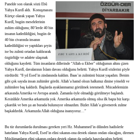
Panelde son olarak sözü Ebû
Yahya Kurdî aldı. Konuşmasını
Kürtçe olarak yapan Yahya
Kurdî, bugün meselelerinin
zulüm olduğunu; 80’lerde 40 bin
insanın katledildiğini, bugün de
40 bin civarında insanın
katledildiğini ve yaptıkları şeyin
ise bu zulmü ortadan kaldırarak
özgürlüğe ve adalete ulaşmak
olduğunu kaydetti. Tüm insanların dillerinde “Allah-u Ekber” olduğunun altını çizen
Yahya Kurdî, davalarının İslam davası olduğunu belirtti. Yahya Kurdî sözlerini şöyle
sürdürdü: “8 yıl Esed’in zindanında kaldım. Baas’ın zulmünü bizzat yaşadım. Benim
gibi çok sayıda insan zulümler gördü. Allah’a hamd olsun halkımız dinine yöneldi ve
zulümlere baş kaldırdı. Başlarda ayaklanmamız görülmek istenmedi. Mücadelemizin
arkasında Amerika ve Avrupa arandı. Zamanla öyle olmadığı görülmeye başlandı.
Kesinlikle Amerika arkamızda yok. Amerika arkamızda olmuş olsa ilk başta biz karşı
çıkardık ve ben şu an burada bulunuyor olmazdım. Bizler Allah’a güvenerek zulme
başkaldırdık. Arkamızda Allah olduğuna inanıyoruz…”
Bu tür durumlarda durulması gereken yeri Hz. Muhammed’in dilinden hadislerle
hatırlatan Yahya Kurdî, Esed’in elini sıkanın-ona destek olanın ondan olacağını, direnen
Müslümanların elini sıkanın-onlara destek olanın da onlarla haşrolacağını belirtti.