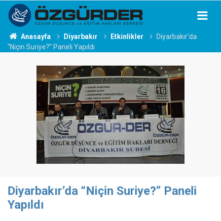
Anasayfa
Diyarbakır
Etkinlikler
Diyarbakır’da
“Niçin Suriye?” Paneli Yapıldı
Diyarbakır’da “Niçin Suriye?” Paneli
Yapıldı