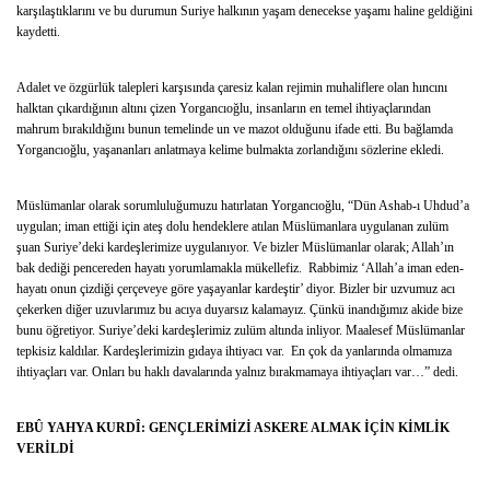
karşılaştıklarını ve bu durumun Suriye halkının yaşam denecekse yaşamı haline geldiğini
kaydetti.
Adalet ve özgürlük talepleri karşısında çaresiz kalan rejimin muhaliflere olan hıncını
halktan çıkardığının altını çizen Yorgancıoğlu, insanların en temel ihtiyaçlarından
mahrum bırakıldığını bunun temelinde un ve mazot olduğunu ifade etti. Bu bağlamda
Yorgancıoğlu, yaşananları anlatmaya kelime bulmakta zorlandığını sözlerine ekledi.
Müslümanlar olarak sorumluluğumuzu hatırlatan Yorgancıoğlu, “Dün Ashab-ı Uhdud’a
uygulan; iman ettiği için ateş dolu hendeklere atılan Müslümanlara uygulanan zulüm
şuan Suriye’deki kardeşlerimize uygulanıyor. Ve bizler Müslümanlar olarak; Allah’ın
bak dediği pencereden hayatı yorumlamakla mükellefiz. Rabbimiz ‘Allah’a iman eden-
hayatı onun çizdiği çerçeveye göre yaşayanlar kardeştir’ diyor. Bizler bir uzvumuz acı
çekerken diğer uzuvlarımız bu acıya duyarsız kalamayız. Çünkü inandığımız akide bize
bunu öğretiyor. Suriye’deki kardeşlerimiz zulüm altında inliyor. Maalesef Müslümanlar
tepkisiz kaldılar. Kardeşlerimizin gıdaya ihtiyacı var. En çok da yanlarında olmamıza
ihtiyaçları var. Onları bu haklı davalarında yalnız bırakmamaya ihtiyaçları var…” dedi.
EBÛ YAHYA KURDÎ: GENÇLERİMİZİ ASKERE ALMAK İÇİN KİMLİK
VERİLDİ