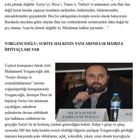
yola çıkmak değildir. Suriye’yi, Mısır’ı, Tunus’u, Türkiye’yi anlamanın yolu Batı’dan
değil bizzat burada yaşayan insanların tarihinden, kültüründen, beklentisinden,
mücadelesinden geçmektedir. Ben bu yaklaşımlara komplo teorisi olarak bakıyorum.
Buralarda meydana gelen olayları Batı’nın yönlendirmek istemesinden daha doğal bir
şey olamaz. Ama bu demek değildir ki, Müslüman halklar piyondur…”
YORGANCIOĞLU: SURİYE HALKININ YANLARINDA OLMAMIZA
İHTİYAÇLARI VAR
Üçüncü konuşmacı olarak sözü
Muhammed Yorgancıoğlu aldı.
“Suriye direnişi ve
sorumluluklarımız” üzerine
yoğunlaştırdığı konuşmasında
Yorgancıoğlu, direnişin Dera’da
başlayıp Suriye’nin tamamına
yayıldığını; zalimlerin
zulümlerine devam edebilmek
için halklarını ezdiklerini bu
gerçeğin Suriye’de de korkunç yüzünü gösterdiğini belirtti. Halep’e girişi ve çıkışı
sırasında 100’den fazla bomba sesiyle irkildiği bilgisini paylaşan Yorgancıoğlu gördüğü
manzara karşısında şoke olduklarını; açlık, yoksulluk, yıkım, uzun ekmek kuyruğuyla