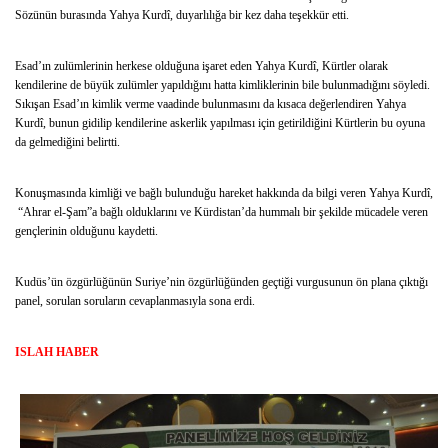
Sözünün burasında Yahya Kurdî, duyarlılığa bir kez daha teşekkür etti.
Esad’ın zulümlerinin herkese olduğuna işaret eden Yahya Kurdî, Kürtler olarak
kendilerine de büyük zulümler yapıldığını hatta kimliklerinin bile bulunmadığını söyledi.
Sıkışan Esad’ın kimlik verme vaadinde bulunmasını da kısaca değerlendiren Yahya
Kurdî, bunun gidilip kendilerine askerlik yapılması için getirildiğini Kürtlerin bu oyuna
da gelmediğini belirtti.
Konuşmasında kimliği ve bağlı bulunduğu hareket hakkında da bilgi veren Yahya Kurdî,
“Ahrar el-Şam”a bağlı olduklarını ve Kürdistan’da hummalı bir şekilde mücadele veren
gençlerinin olduğunu kaydetti.
Kudüs’ün özgürlüğünün Suriye’nin özgürlüğünden geçtiği vurgusunun ön plana çıktığı
panel, sorulan soruların cevaplanmasıyla sona erdi.
ISLAH HABER