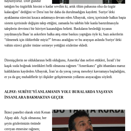
haykırıyoruz. Dört gündür
tattığım bu özgürlük hissini o kadar sevdim ki, artık ölüm pahasına olsa da özgür
kalacağım” dediğini ve Dera’nın bir daha da durulmadığını kaydetti. Suriye’deki
ayaklanma sürecini kısaca anlatmaya devam eden Albayrak, süreç içerisinde halkın başta
sistem içerisinde değişim talep ettiğini, zamanla bu talebin bile kanla bastırılmasıyla
taleplerin devrimci bir hüviyet kazandığını belirtti. Baskıların beslediği isyanın
yayılmasıyla Baas’ın askerlere halka ateş etme baskısı yaptığını öyle ki, bazı askerlerin
“ölmemek için öldürebilir miyiz?” fetvası aradığını ve bu arayışın aslında Suriye’deki
vahim süreci gözler önüne sermeye yettiğini sözlerine ekledi.
Direnişçilerin ne olduklarının belli olduğunu, Amerika’dan nefret ettikleri, İsrail’i bir
kaşık suda boğmak istedikleri belli olmasına rağmen “Amerikancı” gibi ithamlara maruz
kaldıklarını kaydeden Albayrak, İran’ın da yavaş yavaş meseleyi kavramaya başladığını,
er ya da geç muhaliflerle iyi ilişkiler geliştirmenin yollarını arayacağını söyledi.
ALPAY: SURİYE’Yİ ANLAMANIN YOLU BURALARDA YAŞAYAN
İNSANLARA BAKMAKTAN GEÇER
İkinci panelist olarak sözü Kenan
Alpay aldı. Açık olmasına; her
şeyin gözlerimizin önünde
cereyan etmesine rağmen;