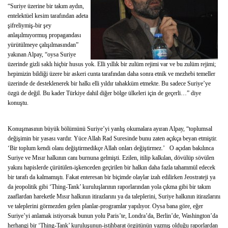
“Suriye üzerine bir takım aydın,
entelektüel kesim tarafından adeta
şifreliymiş-bir şey
anlaşılmıyormuş propagandası
yürütülmeye çalışılmasından”
yakınan Alpay, “oysa Suriye
üzerinde gizli saklı hiçbir husus yok. Elli yıllık bir zulüm rejimi var ve bu zulüm rejimi;
hepimizin bildiği üzere bir askeri cunta tarafından daha sonra etnik ve mezhebi temeller
üzerinde de desteklenerek bir halkı elli yıldır tahakküm etmekte. Bu sadece Suriye’ye
özgü de değil. Bu kader Türkiye dahil diğer bölge ülkeleri için de geçerli…” diye
konuştu.
Konuşmasının büyük bölümünü Suriye’yi yanlış okumalara ayıran Alpay, “toplumsal
değişimin bir yasası vardır. Yüce Allah Rad Suresinde bunu zaten açıkça beyan etmiştir.
‘Bir toplum kendi olanı değiştirmedikçe Allah onları değiştirmez.’ O açıdan bakılınca
Suriye ve Mısır halkının canı burnuna gelmişti. Ezilen, itilip kalkılan, dövülüp sövülen
yakını hapislerde çürütülen-işkenceden geçirilen bir halkın daha fazla tahammül edecek
bir tarafı da kalmamıştı. Fakat enteresan bir biçimde olaylar izah edilirken Jeostrateji ya
da jeopolitik gibi ‘Thing-Tank’ kuruluşlarının raporlarından yola çıkma gibi bir takım
zaaflardan hareketle Mısır halkının itirazlarını ya da taleplerini, Suriye halkının itirazlarını
ve taleplerini görmezden gelen planlar-programlar yapılıyor. Oysa bana göre, eğer
Suriye’yi anlamak istiyorsak bunun yolu Paris’te, Londra’da, Berlin’de, Washington’da
herhangi bir ‘Thing-Tank’ kuruluşunun-istihbarat örgütünün yazmış olduğu raporlardan