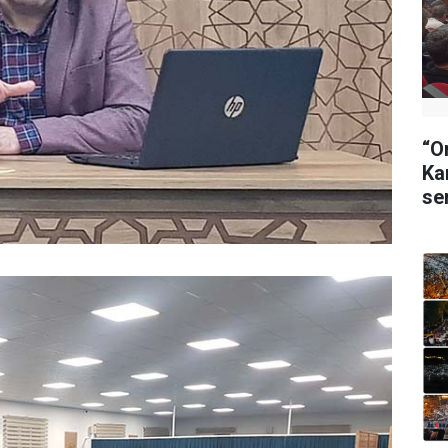
“O
Ka
se