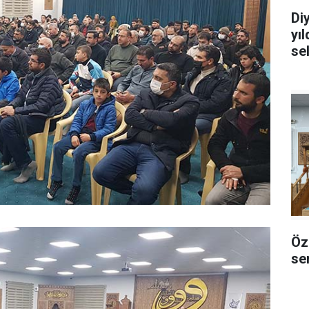
Di
yı
se
Öz
sem