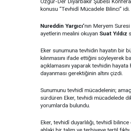
Özgür-Der Diyarbakır Şubesi Konfera
konusu “Tevhidî Mücadele Bilinci” idi.
Nureddin Yargıcı’
nın Meryem Suresi 40
ayetlerin mealini okuyan
Suat Yıldız
s
Eker sunumuna tevhidin hayatın bir büt
kılınmasını ifade ettiğini söyleyerek b
açıklamasını yaparak tevhidin hayata 
dayanması gerektiğinin altını çizdi.
Sunumunu tevhidî mücadelenin; amaç, 
sürdüren Eker, tevhidi mücadelede dik
yorumlarda bulundu.
Eker, tevhidî duyarlılığı, tevhidî bili
ahlaki bir talim ve terbiyeye tertil fı