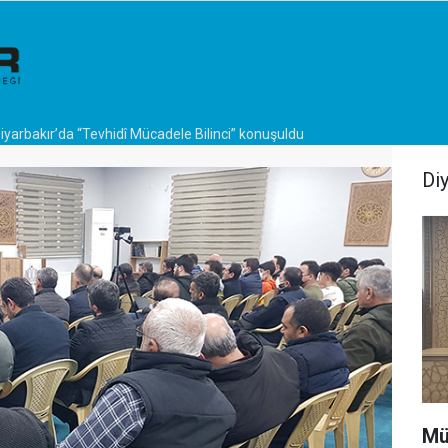
iyarbakır’da “Tevhidî Mücadele Bilinci” konuşuldu
Di
Mü