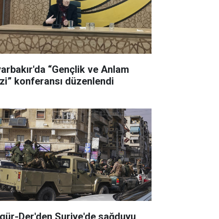
yarbakır'da “Gençlik ve Anlam
izi” konferansı düzenlendi
gür-Der'den Suriye'de sağduyu