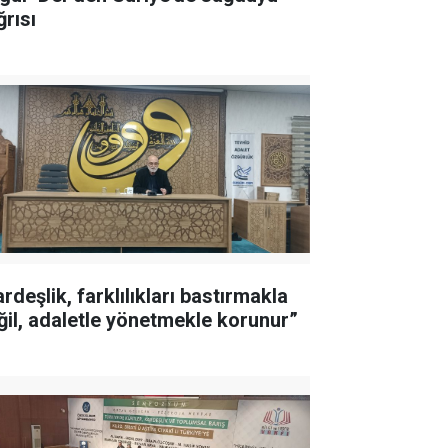
ğrısı
rdeşlik, farklılıkları bastırmakla
ğil, adaletle yönetmekle korunur”