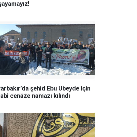
şayamayız!
yarbakır’da şehid Ebu Ubeyde için
yabi cenaze namazı kılındı