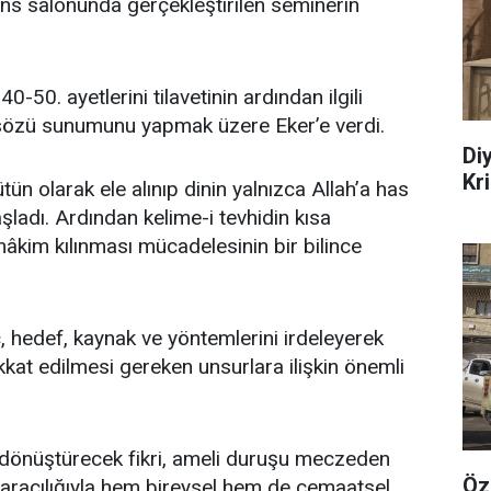
ns salonunda gerçekleştirilen seminerin
-50. ayetlerini tilavetinin ardından ilgili
özü sunumunu yapmak üzere Eker’e verdi.
Di
Kr
ün olarak ele alınıp dinin yalnızca Allah’a has
aşladı. Ardından kelime-i tevhidin kısa
hâkim kılınması mücadelesinin bir bilince
hedef, kaynak ve yöntemlerini irdeleyerek
kat edilmesi gereken unsurlara ilişkin önemli
nce dönüştürecek fikri, ameli duruşu meczeden
Öz
khı aracılığıyla hem bireysel hem de cemaatsel