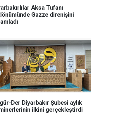
yarbakırlılar Aksa Tufanı
ldönümünde Gazze direnişini
lamladı
gür-Der Diyarbakır Şubesi aylık
inerlerinin ilkini gerçekleştirdi