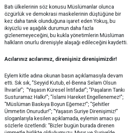
Batı ülkelerinin söz konusu Müslümanlar olunca
özgürlük ve demokrasi maskelerinin düştüğüne bir
kez daha tanık olunduğuna işaret eden Yokuş, bu
ikiyüzlü ve aşağılık durumun daha fazla
gizlenemeyeceğini, bu kukla yönetimlerin Müslüman
halkların onurlu direnişiyle alaşağı edileceğini kaydetti.
Acılarınız acılarımız, direnişiniz direnişimizdir!
Eylem kitle adına okunan basın açıklamasıyla devam
etti. Sık sık, “Seyyid Kutub, el-Benna Selam Olsun
İhvan’a!"; "Yaşasın Küresel İntifada!"; "Paşaların Tankı
Susturamaz Halkı!"; "İslami Hareket Engellenemez!";
"Müslüman Baskıya Boyun Eğemez!"; "Şehitler
Ümmetin Onurudur!"; "Yaşasın Suriye Direnişimiz!”
sloganlarıyla kesilen açıklamada, eylemin amacı şu
sözlerle özetlendi: “Bizler bugün burada direnen
ümmetle birlikte olduğumuzu, Mısır ve Suriye’de