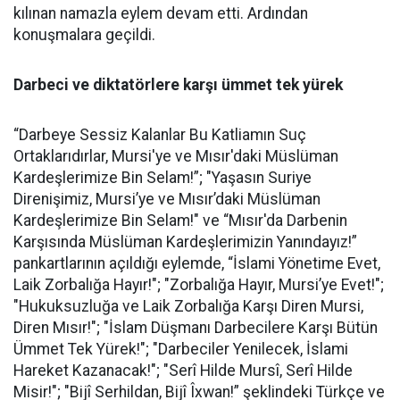
kılınan namazla eylem devam etti. Ardından
konuşmalara geçildi.
Darbeci ve diktatörlere karşı ümmet tek yürek
“Darbeye Sessiz Kalanlar Bu Katliamın Suç
Ortaklarıdırlar, Mursi'ye ve Mısır'daki Müslüman
Kardeşlerimize Bin Selam!”; "Yaşasın Suriye
Direnişimiz, Mursi’ye ve Mısır’daki Müslüman
Kardeşlerimize Bin Selam!" ve “Mısır'da Darbenin
Karşısında Müslüman Kardeşlerimizin Yanındayız!”
pankartlarının açıldığı eylemde, “İslami Yönetime Evet,
Laik Zorbalığa Hayır!"; "Zorbalığa Hayır, Mursi’ye Evet!";
"Hukuksuzluğa ve Laik Zorbalığa Karşı Diren Mursi,
Diren Mısır!"; "İslam Düşmanı Darbecilere Karşı Bütün
Ümmet Tek Yürek!"; "Darbeciler Yenilecek, İslami
Hareket Kazanacak!"; "Serî Hilde Mursî, Serî Hilde
Misir!"; "Bijî Serhildan, Bijî Îxwan!” şeklindeki Türkçe ve