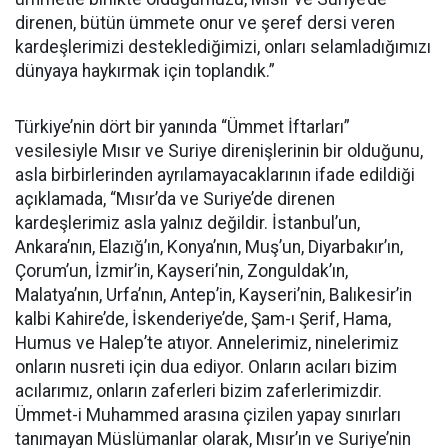
direnen, bütün ümmete onur ve şeref dersi veren
kardeşlerimizi desteklediğimizi, onları selamladığımızı
dünyaya haykırmak için toplandık.”
Türkiye’nin dört bir yanında “Ümmet İftarları”
vesilesiyle Mısır ve Suriye direnişlerinin bir olduğunu,
asla birbirlerinden ayrılamayacaklarının ifade edildiği
açıklamada, “Mısır’da ve Suriye’de direnen
kardeşlerimiz asla yalnız değildir. İstanbul’un,
Ankara’nın, Elazığ’ın, Konya’nın, Muş’un, Diyarbakır’ın,
Çorum’un, İzmir’in, Kayseri’nin, Zonguldak’ın,
Malatya’nın, Urfa’nın, Antep’in, Kayseri’nin, Balıkesir’in
kalbi Kahire’de, İskenderiye’de, Şam-ı Şerif, Hama,
Humus ve Halep’te atıyor. Annelerimiz, ninelerimiz
onların nusreti için dua ediyor. Onların acıları bizim
acılarımız, onların zaferleri bizim zaferlerimizdir.
Ümmet-i Muhammed arasına çizilen yapay sınırları
tanımayan Müslümanlar olarak, Mısır’ın ve Suriye’nin