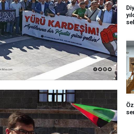
Di
yı
se
Öz
sem