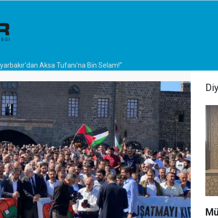
iyarbakır'dan Aksa Tufanı'na Bin Selam!"
Di
Mü