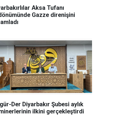
yarbakırlılar Aksa Tufanı
ldönümünde Gazze direnişini
lamladı
gür-Der Diyarbakır Şubesi aylık
inerlerinin ilkini gerçekleştirdi