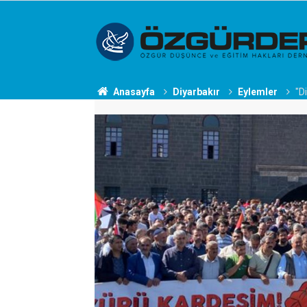
Anasayfa
Diyarbakır
Eylemler
"D