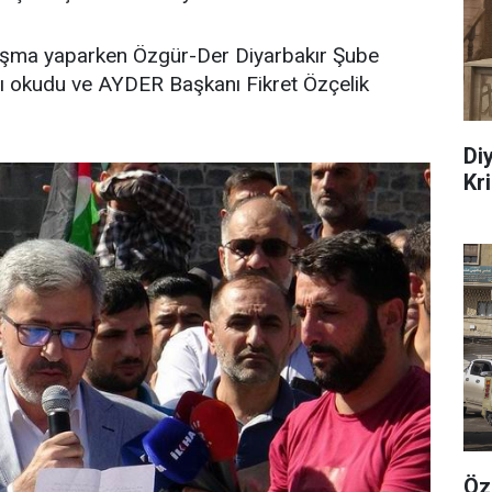
şma yaparken Özgür-Der Diyarbakır Şube
ı okudu ve AYDER Başkanı Fikret Özçelik
Di
Kr
Öz