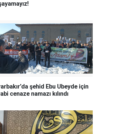
şayamayız!
yarbakır’da şehid Ebu Ubeyde için
yabi cenaze namazı kılındı