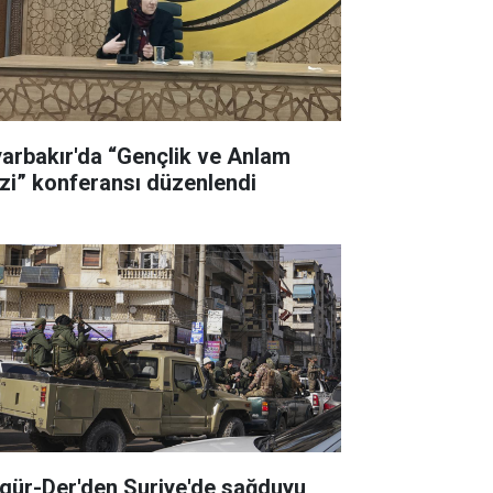
yarbakır'da “Gençlik ve Anlam
izi” konferansı düzenlendi
gür-Der'den Suriye'de sağduyu