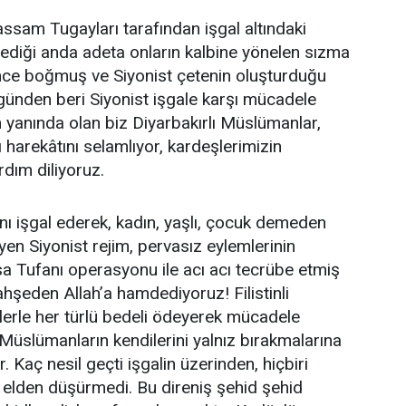
sam Tugayları tarafından işgal altındaki
mediği anda adeta onların kalbine yönelen sızma
ince boğmuş ve Siyonist çetenin oluşturduğu
lk günden beri Siyonist işgale karşı mücadele
in yanında olan biz Diyarbakırlı Müslümanlar,
harekâtını selamlıyor, kardeşlerimizin
dım diliyoruz.
ını işgal ederek, kadın, yaşlı, çocuk demeden
yen Siyonist rejim, pervasız eylemlerinin
sa Tufanı operasyonu ile acı acı tecrübe etmiş
ahşeden Allah’a hamdediyoruz! Filistinli
irlerle her türlü bedeli ödeyerek mücadele
 Müslümanların kendilerini yalnız bırakmalarına
Kaç nesil geçti işgalin üzerinden, hiçbiri
 elden düşürmedi. Bu direniş şehid şehid