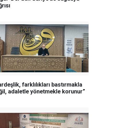
ğrısı
rdeşlik, farklılıkları bastırmakla
ğil, adaletle yönetmekle korunur”