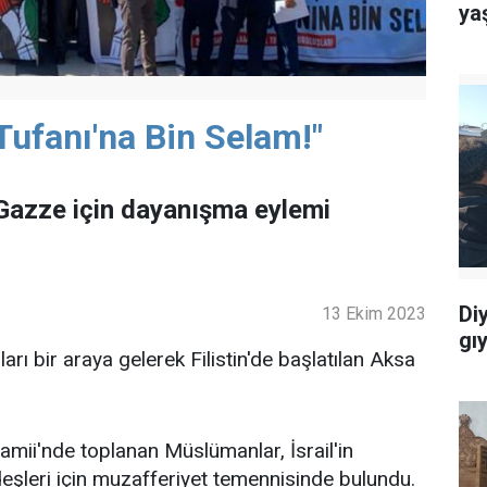
ya
Tufanı'na Bin Selam!"
 Gazze için dayanışma eylemi
Di
13 Ekim 2023
gı
arı bir araya gelerek Filistin'de başlatılan Aksa
mii'nde toplanan Müslümanlar, İsrail'in
ardeşleri için muzafferiyet temennisinde bulundu.