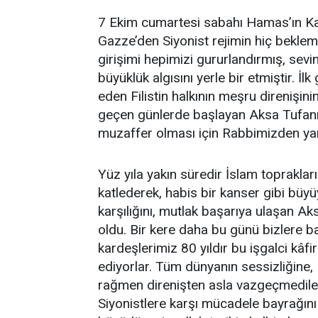
7 Ekim cumartesi sabahı Hamas’ın Kas
Gazze’den Siyonist rejimin hiç bekle
girişimi hepimizi gururlandırmış, sev
büyüklük algısını yerle bir etmiştir. İ
eden Filistin halkının meşru direnişin
geçen günlerde başlayan Aksa Tufanı 
muzaffer olması için Rabbimizden yar
Yüz yıla yakın süredir İslam topraklar
katlederek, habis bir kanser gibi büyü
karşılığını, mutlak başarıya ulaşan Ak
oldu. Bir kere daha bu günü bizlere b
kardeşlerimiz 80 yıldır bu işgalci kâf
ediyorlar. Tüm dünyanın sessizliğine,
rağmen direnişten asla vazgeçmediler. 
Siyonistlere karşı mücadele bayrağını