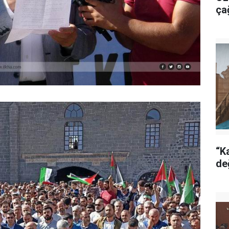
ça
“Ka
de