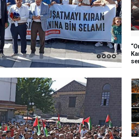
“O
Ka
se