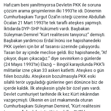
Hafızam beni yanıltmıyorsa Devletin PKK ile soruna
çözüm arama girişimlerinin ilki 1993’te idi. Dönemin
Cumhurbaşkanı Turgut Özal’ın isteği üzerine Abdullah
Öcalan 21 Mart 1993’te tek taraflı ateşkes yapmıştı.
İktidarda DYP-SHP hükümeti vardı. Başbakan
Süleyman Demirel “Kürt realitesini tanıyoruz” demişti.
Başbakan yardımcısı Erdal İnönü ise hapishanedeki
PKK üyeleri için bir af tasarısı üzerinde çalışıyordu.
Tasarı bir ay içinde meclise geldi. Biz hapishanede, “Af
çıkıyor, dışarı çıkacağız.” diye sevinirken o günlerde
(24 Mayıs 1993’te) Elazığ – Bingöl karayolunda PKK’li
militanlar izne çıkan 33 askeri katletti. Ateşkes o gün
fiilen bozuldu. Ateşkesin bozulmasıyla PKK eski
silahlı terör uyguladığı günlerine geri dönünce biz de
içerde kaldık. İlk ateşkesin şöyle bir özel yanı vardı.
Devlet cumhuriyet tarihinde ilk kez Kürt inkârından
vazgeçmişti. Ülkenin en üst makamında oturan
Cumhurbaşkanı Süleyman Demirel, “Kürt realitesini