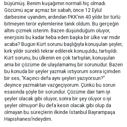
büyümüş. Benim kuşağımın normali hiç olmadı.
Gözümü açar açmaz bir sabah, önce 12 Eylül
darbesine uyandım, ardından PKK’nin 40 yıldır bir türlü
bitmeyen terör eylemlerine tanık oldum. Bu gerçeğin
altını çizmek isterim. Bazen düşündüğüm oluyor,
enerjisini bu kadar heba eden başka bir ülke var mıdır
acaba? Bugün Kürt sorunu başlığıyla konuşulan şeyler,
kırk yıldır sürekli tekrar edilerek konuşuldu, tartışıldı.
Kürt sorunu, bu ülkenin en çok tartışılan, konuşulan
ama bir çözüme de ulaşılamamış bir sorunudur. Bazen
bu konuda bir şeyler yazmak istiyorum sonra içimden
bir ses, “Kaçıncı defa aynı şeyleri yazıyorsun?”
deyince yazmaktan vazgeçiyorum. Çünkü bu sorun
esasında şöyle bir sorundur. Çözüme dair tam iyi
şeyler olacak gibi oluyor, sonra bir şey oluyor o iyi
şeyler olmuyor! Bu defa kesin olacak gibi olup da
olmayan bu süreçlerin ilkinde İstanbul Bayrampaşa
Hapishanesi’ndeydim.