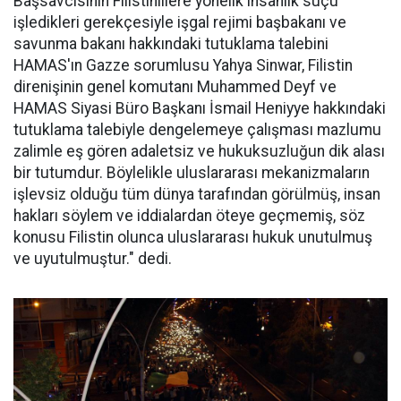
Başsavcısının Filistinlilere yönelik insanlık suçu
işledikleri gerekçesiyle işgal rejimi başbakanı ve
savunma bakanı hakkındaki tutuklama talebini
HAMAS'ın Gazze sorumlusu Yahya Sinwar, Filistin
direnişinin genel komutanı Muhammed Deyf ve
HAMAS Siyasi Büro Başkanı İsmail Heniyye hakkındaki
tutuklama talebiyle dengelemeye çalışması mazlumu
zalimle eş gören adaletsiz ve hukuksuzluğun dik alası
bir tutumdur. Böylelikle uluslararası mekanizmaların
işlevsiz olduğu tüm dünya tarafından görülmüş, insan
hakları söylem ve iddialardan öteye geçmemiş, söz
konusu Filistin olunca uluslararası hukuk unutulmuş
ve uyutulmuştur." dedi.