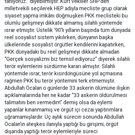
tanıyoruz.” diyebilmiştir. Kürt vekiller SHP’den
milletvekili seçilerek HEP adıyla mecliste grup olarak
siyaset yapma imkânı doğmuşken PKK meclisteki bu
olumlu gelişmeyi dikkate almamış silahlı yöntemde
ısrar etmiştir. Üstelik ’90’lı yılların başında tüm dünyada
reel sosyalist sistem yıkılırken, dünyanın başka
ülkelerinde sosyalist örgütler kendilerini kapatırken,
PKK dünyadaki bu reel gelişmeyi dikkate almadan
“Gerçek sosyalizmi biz temsil ediyoruz” diyerek silahlı
terör eylemlerini sürdürme kararı almıştır. Silahlı
yöntemde ısrar, terör kısırdöngüsüne yol açmasına
rağmen PKK bu terör yöntemini terk etmemiştir.
Abdullah Öcalan o günlerde 33 askerin ölümüne ilişkin
açıklamalarında her ne kadar “33 askerin öldürülmesi
talimatını ben vermedim” demiş olsa da eylemi
yapanlar kınanmamış ve örgüt içi cezai yaptırımlara
uğramamışlardır. Üç aylık sürecin sonunda Abdullah
Öcalan’ın ateşkes ilanıyla yaptığı bu girişimi, örgüt
dışarıda yaptığı terör eylemleriyle süreci