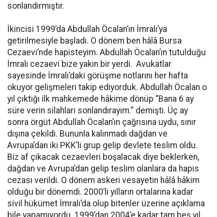
sonlandırmıştır.
İkincisi 1999’da Abdullah Öcalan’ın İmralı’ya
getirilmesiyle başladı. O dönem ben hâlâ Bursa
Cezaevi’nde hapisteyim. Abdullah Öcalan’ın tutulduğu
İmralı cezaevi bize yakın bir yerdi. Avukatlar
sayesinde İmralı’daki görüşme notlarını her hafta
okuyor gelişmeleri takip ediyorduk. Abdullah Öcalan o
yıl çıktığı ilk mahkemede hâkime dönüp “Bana 6 ay
süre verin silahları sonlandırayım.” demişti. Üç ay
sonra örgüt Abdullah Öcalan’ın çağrısına uydu, sınır
dışına çekildi. Bununla kalınmadı dağdan ve
Avrupa’dan iki PKK’li grup gelip devlete teslim oldu.
Biz af çıkacak cezaevleri boşalacak diye beklerken,
dağdan ve Avrupa’dan gelip teslim olanlara da hapis
cezası verildi. O dönem askeri vesayetin hâlâ hâkim
olduğu bir dönemdi. 2000’li yılların ortalarına kadar
sivil hükümet İmralı’da olup bitenler üzerine açıklama
bile yapamıyordu. 1999’dan 2004’e kadar tam beş yıl