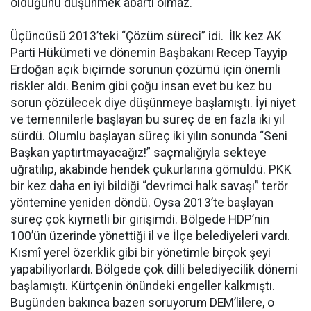
olduğunu düşünmek abartı olmaz.
Üçüncüsü 2013’teki “Çözüm süreci” idi. İlk kez AK
Parti Hükümeti ve dönemin Başbakanı Recep Tayyip
Erdoğan açık biçimde sorunun çözümü için önemli
riskler aldı. Benim gibi çoğu insan evet bu kez bu
sorun çözülecek diye düşünmeye başlamıştı. İyi niyet
ve temennilerle başlayan bu süreç de en fazla iki yıl
sürdü. Olumlu başlayan süreç iki yılın sonunda “Seni
Başkan yaptırtmayacağız!” saçmalığıyla sekteye
uğratılıp, akabinde hendek çukurlarına gömüldü. PKK
bir kez daha en iyi bildiği “devrimci halk savaşı” terör
yöntemine yeniden döndü. Oysa 2013’te başlayan
süreç çok kıymetli bir girişimdi. Bölgede HDP’nin
100’ün üzerinde yönettiği il ve İlçe belediyeleri vardı.
Kısmî yerel özerklik gibi bir yönetimle birçok şeyi
yapabiliyorlardı. Bölgede çok dilli belediyecilik dönemi
başlamıştı. Kürtçenin önündeki engeller kalkmıştı.
Bugünden bakınca bazen soruyorum DEM’lilere, o