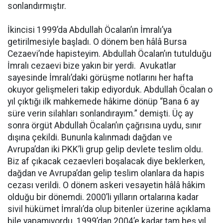
sonlandırmıştır.
İkincisi 1999’da Abdullah Öcalan’ın İmralı’ya
getirilmesiyle başladı. O dönem ben hâlâ Bursa
Cezaevi’nde hapisteyim. Abdullah Öcalan’ın tutulduğu
İmralı cezaevi bize yakın bir yerdi. Avukatlar
sayesinde İmralı’daki görüşme notlarını her hafta
okuyor gelişmeleri takip ediyorduk. Abdullah Öcalan o
yıl çıktığı ilk mahkemede hâkime dönüp “Bana 6 ay
süre verin silahları sonlandırayım.” demişti. Üç ay
sonra örgüt Abdullah Öcalan’ın çağrısına uydu, sınır
dışına çekildi. Bununla kalınmadı dağdan ve
Avrupa’dan iki PKK’li grup gelip devlete teslim oldu.
Biz af çıkacak cezaevleri boşalacak diye beklerken,
dağdan ve Avrupa’dan gelip teslim olanlara da hapis
cezası verildi. O dönem askeri vesayetin hâlâ hâkim
olduğu bir dönemdi. 2000’li yılların ortalarına kadar
sivil hükümet İmralı’da olup bitenler üzerine açıklama
bile yapamıyordu. 1999’dan 2004’e kadar tam beş yıl