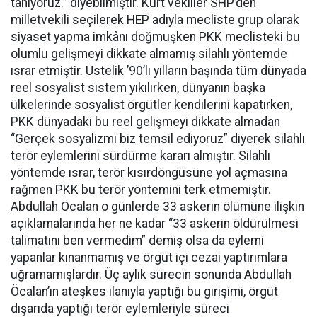
tanıyoruz.” diyebilmiştir. Kürt vekiller SHP’den
milletvekili seçilerek HEP adıyla mecliste grup olarak
siyaset yapma imkânı doğmuşken PKK meclisteki bu
olumlu gelişmeyi dikkate almamış silahlı yöntemde
ısrar etmiştir. Üstelik ’90’lı yılların başında tüm dünyada
reel sosyalist sistem yıkılırken, dünyanın başka
ülkelerinde sosyalist örgütler kendilerini kapatırken,
PKK dünyadaki bu reel gelişmeyi dikkate almadan
“Gerçek sosyalizmi biz temsil ediyoruz” diyerek silahlı
terör eylemlerini sürdürme kararı almıştır. Silahlı
yöntemde ısrar, terör kısırdöngüsüne yol açmasına
rağmen PKK bu terör yöntemini terk etmemiştir.
Abdullah Öcalan o günlerde 33 askerin ölümüne ilişkin
açıklamalarında her ne kadar “33 askerin öldürülmesi
talimatını ben vermedim” demiş olsa da eylemi
yapanlar kınanmamış ve örgüt içi cezai yaptırımlara
uğramamışlardır. Üç aylık sürecin sonunda Abdullah
Öcalan’ın ateşkes ilanıyla yaptığı bu girişimi, örgüt
dışarıda yaptığı terör eylemleriyle süreci