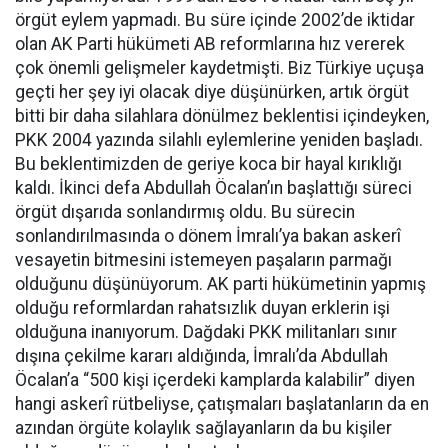
örgüt eylem yapmadı. Bu süre içinde 2002’de iktidar
olan AK Parti hükümeti AB reformlarına hız vererek
çok önemli gelişmeler kaydetmişti. Biz Türkiye uçuşa
geçti her şey iyi olacak diye düşünürken, artık örgüt
bitti bir daha silahlara dönülmez beklentisi içindeyken,
PKK 2004 yazında silahlı eylemlerine yeniden başladı.
Bu beklentimizden de geriye koca bir hayal kırıklığı
kaldı. İkinci defa Abdullah Öcalan’ın başlattığı süreci
örgüt dışarıda sonlandırmış oldu. Bu sürecin
sonlandırılmasında o dönem İmralı’ya bakan askerî
vesayetin bitmesini istemeyen paşaların parmağı
olduğunu düşünüyorum. AK parti hükümetinin yapmış
olduğu reformlardan rahatsızlık duyan erklerin işi
olduğuna inanıyorum. Dağdaki PKK militanları sınır
dışına çekilme kararı aldığında, İmralı’da Abdullah
Öcalan’a “500 kişi içerdeki kamplarda kalabilir” diyen
hangi askerî rütbeliyse, çatışmaları başlatanların da en
azından örgüte kolaylık sağlayanların da bu kişiler