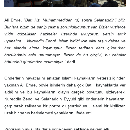
Ali Emre,
"Batı Hz. Muhammed'den (s) sonra Selahaddin'i bilir.
Bunlara bizim de sahip çıkma zorunluluğumuz var. Bizler yüzlerce
yıldır güzellikler, hazineler üzerinde uyuyoruz, yetsin artık
uyanalım… Nureddin Zengi, İslam birliği için elini taşın daima ve
her alanda altına koymuştur. Bizler tarihten ders çıkarırken
öncülerimizi asla unutamayız. Bizler de bu çizgiyi, bu çabalar
bütününü günümüze taşımalıyız."
dedi.
Önderlerin hayatlarını anlatan İslami kaynakların yetersizliğinden
yakınan Ali Emre, böyle isimlerin daha çok Batılı kaynaklarda yer
aldığını ve bu kaynakların olayın gerçek boyutunu gizleyerek,
Nureddin Zengi ve Selahaddin Eyyubi gibi önderlerin hayatlarını
çarpıtarak zalimane bir portre oluşturduğunu, İslami bir kişilikten
uzak bir şahıs betimlemesi yaptıklarını ifade etti.
Programın akışı okurlarla soru-cevap şeklinde devam etti.