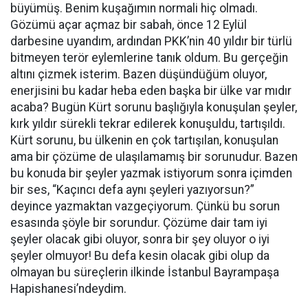
büyümüş. Benim kuşağımın normali hiç olmadı.
Gözümü açar açmaz bir sabah, önce 12 Eylül
darbesine uyandım, ardından PKK’nin 40 yıldır bir türlü
bitmeyen terör eylemlerine tanık oldum. Bu gerçeğin
altını çizmek isterim. Bazen düşündüğüm oluyor,
enerjisini bu kadar heba eden başka bir ülke var mıdır
acaba? Bugün Kürt sorunu başlığıyla konuşulan şeyler,
kırk yıldır sürekli tekrar edilerek konuşuldu, tartışıldı.
Kürt sorunu, bu ülkenin en çok tartışılan, konuşulan
ama bir çözüme de ulaşılamamış bir sorunudur. Bazen
bu konuda bir şeyler yazmak istiyorum sonra içimden
bir ses, “Kaçıncı defa aynı şeyleri yazıyorsun?”
deyince yazmaktan vazgeçiyorum. Çünkü bu sorun
esasında şöyle bir sorundur. Çözüme dair tam iyi
şeyler olacak gibi oluyor, sonra bir şey oluyor o iyi
şeyler olmuyor! Bu defa kesin olacak gibi olup da
olmayan bu süreçlerin ilkinde İstanbul Bayrampaşa
Hapishanesi’ndeydim.