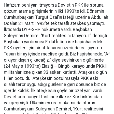
Hafızam beni yanıltmıyorsa Devletin PKK ile soruna
çözüm arama girişimlerinin ilki 1993’te idi. Dönemin
Cumhurbaşkanı Turgut Özal’ın isteği üzerine Abdullah
Öcalan 21 Mart 1993’te tek taraflı ateşkes yapmıştı.
İktidarda DYP-SHP hükümeti vardı. Başbakan
Süleyman Demirel “Kürt realitesini tanıyoruz” demişti.
Başbakan yardımcısı Erdal İnönü ise hapishanedeki
PKK üyeleri için bir af tasarısı üzerinde çalışıyordu.
Tasarı bir ay içinde meclise geldi. Biz hapishanede, “Af
çıkıyor, dışarı çıkacağız.” diye sevinirken o günlerde
(24 Mayıs 1993’te) Elazığ – Bingöl karayolunda PKK’li
militanlar izne çıkan 33 askeri katletti. Ateşkes o gün
fiilen bozuldu. Ateşkesin bozulmasıyla PKK eski
silahlı terör uyguladığı günlerine geri dönünce biz de
içerde kaldık. İlk ateşkesin şöyle bir özel yanı vardı.
Devlet cumhuriyet tarihinde ilk kez Kürt inkârından
vazgeçmişti. Ülkenin en üst makamında oturan
Cumhurbaşkanı Süleyman Demirel, “Kürt realitesini