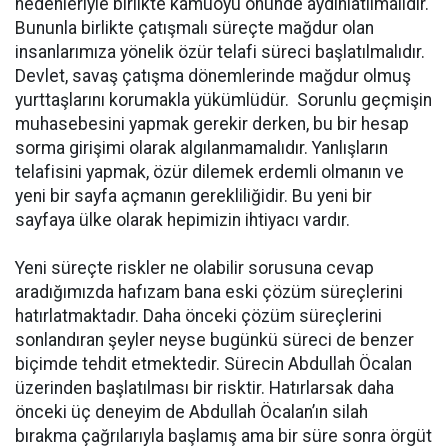
nedenleriyle birlikte kamuoyu önünde aydınlatılmalıdır.
Bununla birlikte çatışmalı süreçte mağdur olan
insanlarımıza yönelik özür telafi süreci başlatılmalıdır.
Devlet, savaş çatışma dönemlerinde mağdur olmuş
yurttaşlarını korumakla yükümlüdür. Sorunlu geçmişin
muhasebesini yapmak gerekir derken, bu bir hesap
sorma girişimi olarak algılanmamalıdır. Yanlışların
telafisini yapmak, özür dilemek erdemli olmanın ve
yeni bir sayfa açmanın gerekliliğidir. Bu yeni bir
sayfaya ülke olarak hepimizin ihtiyacı vardır.
Yeni süreçte riskler ne olabilir sorusuna cevap
aradığımızda hafızam bana eski çözüm süreçlerini
hatırlatmaktadır. Daha önceki çözüm süreçlerini
sonlandıran şeyler neyse bugünkü süreci de benzer
biçimde tehdit etmektedir. Sürecin Abdullah Öcalan
üzerinden başlatılması bir risktir. Hatırlarsak daha
önceki üç deneyim de Abdullah Öcalan’ın silah
bırakma çağrılarıyla başlamış ama bir süre sonra örgüt