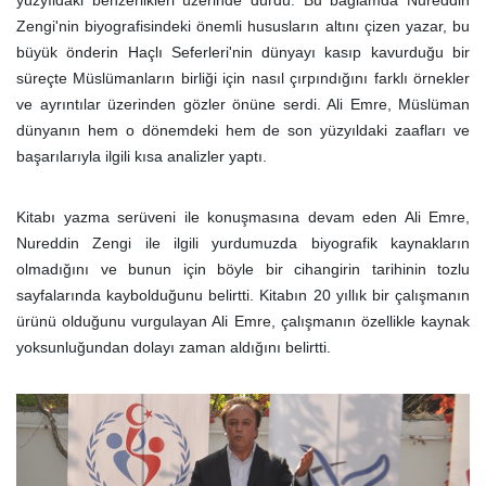
yüzyıldaki benzerlikleri üzerinde durdu. Bu bağlamda Nureddin
Zengi'nin biyografisindeki önemli hususların altını çizen yazar, bu
büyük önderin Haçlı Seferleri'nin dünyayı kasıp kavurduğu bir
süreçte Müslümanların birliği için nasıl çırpındığını farklı örnekler
ve ayrıntılar üzerinden gözler önüne serdi. Ali Emre, Müslüman
dünyanın hem o dönemdeki hem de son yüzyıldaki zaafları ve
başarılarıyla ilgili kısa analizler yaptı.
Kitabı yazma serüveni ile konuşmasına devam eden Ali Emre,
Nureddin Zengi ile ilgili yurdumuzda biyografik kaynakların
olmadığını ve bunun için böyle bir cihangirin tarihinin tozlu
sayfalarında kaybolduğunu belirtti. Kitabın 20 yıllık bir çalışmanın
ürünü olduğunu vurgulayan Ali Emre, çalışmanın özellikle kaynak
yoksunluğundan dolayı zaman aldığını belirtti.