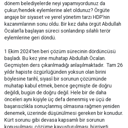
dönem belediyelerde neyi yapamıyordunuz da
çukur/hendek eylemlerine alet oldunuz? Örgüte
angaje bir siyaset ve yerel yönetim tarzı HDP’nin
kazanımlarının sonu oldu. Bir kez daha örgüt Abdullah
Öcalan’la başlayan süreci sonlandırıp silahlı terör
eylemlerine geri döndü.
1 Ekim 2024’ten beri çözüm sürecinin dördüncüsü
başladı. Bu kez yine muhatap Abdullah Öcalan.
Geçmişten ders çıkarılmadığı anlaşılmaktadır. Tam 26
yıldır hapiste özgürlüğünden yoksun olan birini
böylesine tarihî, siyasî bir sorunun çözümünde
muhatap kabul etmek, bence geçmişte de doğru
değildi, bugün de doğru değil. Hele bir de daha
önceleri aynı kişiyle üç defa denenmiş ve üçü de
başarısızlıkla sonuçlanmış olmasına rağmen yeniden
denemek, üzerinde düşünülmesi gereken bir konudur.
Kürt sorunu gibi devasa kapsamlı bir sorunun
konuşulması, çözüme kavuşturulması, hürriyeti