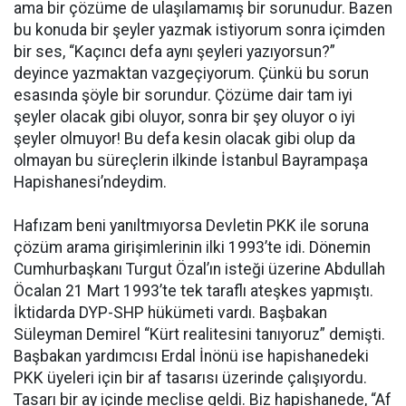
ama bir çözüme de ulaşılamamış bir sorunudur. Bazen
bu konuda bir şeyler yazmak istiyorum sonra içimden
bir ses, “Kaçıncı defa aynı şeyleri yazıyorsun?”
deyince yazmaktan vazgeçiyorum. Çünkü bu sorun
esasında şöyle bir sorundur. Çözüme dair tam iyi
şeyler olacak gibi oluyor, sonra bir şey oluyor o iyi
şeyler olmuyor! Bu defa kesin olacak gibi olup da
olmayan bu süreçlerin ilkinde İstanbul Bayrampaşa
Hapishanesi’ndeydim.
Hafızam beni yanıltmıyorsa Devletin PKK ile soruna
çözüm arama girişimlerinin ilki 1993’te idi. Dönemin
Cumhurbaşkanı Turgut Özal’ın isteği üzerine Abdullah
Öcalan 21 Mart 1993’te tek taraflı ateşkes yapmıştı.
İktidarda DYP-SHP hükümeti vardı. Başbakan
Süleyman Demirel “Kürt realitesini tanıyoruz” demişti.
Başbakan yardımcısı Erdal İnönü ise hapishanedeki
PKK üyeleri için bir af tasarısı üzerinde çalışıyordu.
Tasarı bir ay içinde meclise geldi. Biz hapishanede, “Af