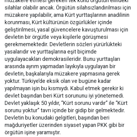
müzakere etmesi gereken tek konu örgütün elindeki
silahlar olabilir ancak. Örgütün silahsızlandırılması için
müzakere yapılabilir, ama Kürt yurttaşlarının anadilinin
korunması, Kürt kültürünün özgürlükler içinde
geliştirilmesi, yasal güvencelere kavuşturulması için
devletin bir örgütle veya kişilerle görüşmesi
gerekmemektedir. Devletlerin sözleri yürürlükteki
yasalarıdır ve yurttaşlarına eşit biçimde
uygulayacakları demokrasileridir. Bunu yurttaşları
arasında ayrım yapmadan layıkıyla uygulayan bir
devletin, başkalarıyla müzakere yapmasına gerek
yoktur. Türkiye’de eksik olan ve bugüne kadar
yapılmayan işin bu kısmıydı. Kabul etmek gerekir ki
devlet başından beri Kürt sorununu iyi yönetemedi.
Devlet yaklaşık 50 yıldır, “Kürt sorunu vardır” ile “Kürt
sorunu yoktur” tavrı içinde bir gidip bir gelmektedir.
Devletin bu konudaki gelgitleri, başından beri
mağduriyetler üzerinden siyaset yapan PKK gibi bir
örgütün işine yaramıştır.