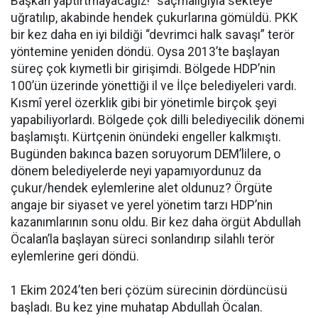
Başkan yaptırtmayacağız!” saçmalığıyla sekteye
uğratılıp, akabinde hendek çukurlarına gömüldü. PKK
bir kez daha en iyi bildiği “devrimci halk savaşı” terör
yöntemine yeniden döndü. Oysa 2013’te başlayan
süreç çok kıymetli bir girişimdi. Bölgede HDP’nin
100’ün üzerinde yönettiği il ve İlçe belediyeleri vardı.
Kısmî yerel özerklik gibi bir yönetimle birçok şeyi
yapabiliyorlardı. Bölgede çok dilli belediyecilik dönemi
başlamıştı. Kürtçenin önündeki engeller kalkmıştı.
Bugünden bakınca bazen soruyorum DEM’lilere, o
dönem belediyelerde neyi yapamıyordunuz da
çukur/hendek eylemlerine alet oldunuz? Örgüte
angaje bir siyaset ve yerel yönetim tarzı HDP’nin
kazanımlarının sonu oldu. Bir kez daha örgüt Abdullah
Öcalan’la başlayan süreci sonlandırıp silahlı terör
eylemlerine geri döndü.
1 Ekim 2024’ten beri çözüm sürecinin dördüncüsü
başladı. Bu kez yine muhatap Abdullah Öcalan.