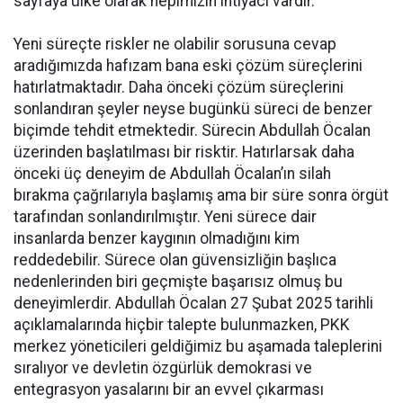
sayfaya ülke olarak hepimizin ihtiyacı vardır.
Yeni süreçte riskler ne olabilir sorusuna cevap
aradığımızda hafızam bana eski çözüm süreçlerini
hatırlatmaktadır. Daha önceki çözüm süreçlerini
sonlandıran şeyler neyse bugünkü süreci de benzer
biçimde tehdit etmektedir. Sürecin Abdullah Öcalan
üzerinden başlatılması bir risktir. Hatırlarsak daha
önceki üç deneyim de Abdullah Öcalan’ın silah
bırakma çağrılarıyla başlamış ama bir süre sonra örgüt
tarafından sonlandırılmıştır. Yeni sürece dair
insanlarda benzer kaygının olmadığını kim
reddedebilir. Sürece olan güvensizliğin başlıca
nedenlerinden biri geçmişte başarısız olmuş bu
deneyimlerdir. Abdullah Öcalan 27 Şubat 2025 tarihli
açıklamalarında hiçbir talepte bulunmazken, PKK
merkez yöneticileri geldiğimiz bu aşamada taleplerini
sıralıyor ve devletin özgürlük demokrasi ve
entegrasyon yasalarını bir an evvel çıkarması