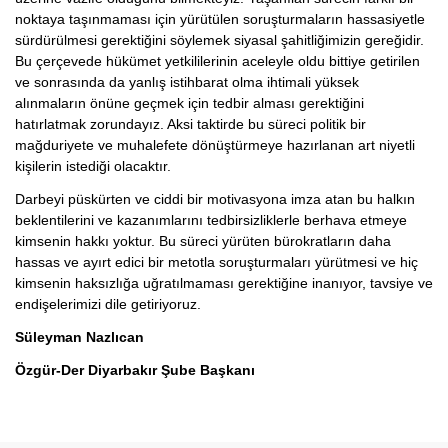
noktaya taşınmaması için yürütülen soruşturmaların hassasiyetle
sürdürülmesi gerektiğini söylemek siyasal şahitliğimizin gereğidir.
Bu çerçevede hükümet yetkililerinin aceleyle oldu bittiye getirilen
ve sonrasında da yanlış istihbarat olma ihtimali yüksek
alınmaların önüne geçmek için tedbir alması gerektiğini
hatırlatmak zorundayız. Aksi taktirde bu süreci politik bir
mağduriyete ve muhalefete dönüştürmeye hazırlanan art niyetli
kişilerin istediği olacaktır.
Darbeyi püskürten ve ciddi bir motivasyona imza atan bu halkın
beklentilerini ve kazanımlarını tedbirsizliklerle berhava etmeye
kimsenin hakkı yoktur. Bu süreci yürüten bürokratların daha
hassas ve ayırt edici bir metotla soruşturmaları yürütmesi ve hiç
kimsenin haksızlığa uğratılmaması gerektiğine inanıyor, tavsiye ve
endişelerimizi dile getiriyoruz.
Süleyman Nazlıcan
Özgür-Der Diyarbakır Şube Başkanı