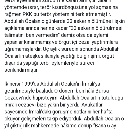
terör eylemlerini sürdürme kararı almıştır. Silahlı
yöntemde ısrar, terör kısırdöngüsüne yol açmasına
rağmen PKK bu terör yöntemini terk etmemiştir.
Abdullah Öcalan o günlerde 33 askerin ölümüne ilişkin
açıklamalarında her ne kadar “33 askerin öldürülmesi
talimatını ben vermedim” demiş olsa da eylemi
yapanlar kınanmamış ve örgüt içi cezai yaptırımlara
uğramamışlardır. Üç aylık sürecin sonunda Abdullah
Öcalan’ın ateşkes ilanıyla yaptığı bu girişimi, örgüt
dışarıda yaptığı terör eylemleriyle süreci
sonlandırmıştır.
İkincisi 1999’da Abdullah Öcalan’ın İmralı’ya
getirilmesiyle başladı. O dönem ben hâlâ Bursa
Cezaevi’nde hapisteyim. Abdullah Öcalan’ın tutulduğu
İmralı cezaevi bize yakın bir yerdi. Avukatlar
sayesinde İmralı’daki görüşme notlarını her hafta
okuyor gelişmeleri takip ediyorduk. Abdullah Öcalan o
yıl çıktığı ilk mahkemede hâkime dönüp “Bana 6 ay