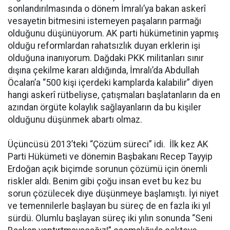
sonlandırılmasında o dönem İmralı’ya bakan askerî
vesayetin bitmesini istemeyen paşaların parmağı
olduğunu düşünüyorum. AK parti hükümetinin yapmış
olduğu reformlardan rahatsızlık duyan erklerin işi
olduğuna inanıyorum. Dağdaki PKK militanları sınır
dışına çekilme kararı aldığında, İmralı’da Abdullah
Öcalan’a “500 kişi içerdeki kamplarda kalabilir” diyen
hangi askerî rütbeliyse, çatışmaları başlatanların da en
azından örgüte kolaylık sağlayanların da bu kişiler
olduğunu düşünmek abartı olmaz.
Üçüncüsü 2013’teki “Çözüm süreci” idi. İlk kez AK
Parti Hükümeti ve dönemin Başbakanı Recep Tayyip
Erdoğan açık biçimde sorunun çözümü için önemli
riskler aldı. Benim gibi çoğu insan evet bu kez bu
sorun çözülecek diye düşünmeye başlamıştı. İyi niyet
ve temennilerle başlayan bu süreç de en fazla iki yıl
sürdü. Olumlu başlayan süreç iki yılın sonunda “Seni