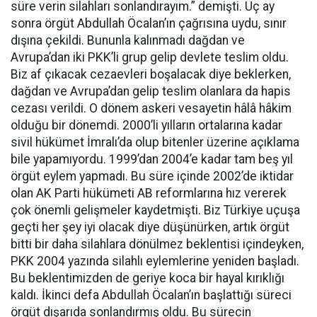
süre verin silahları sonlandırayım.” demişti. Üç ay
sonra örgüt Abdullah Öcalan’ın çağrısına uydu, sınır
dışına çekildi. Bununla kalınmadı dağdan ve
Avrupa’dan iki PKK’li grup gelip devlete teslim oldu.
Biz af çıkacak cezaevleri boşalacak diye beklerken,
dağdan ve Avrupa’dan gelip teslim olanlara da hapis
cezası verildi. O dönem askeri vesayetin hâlâ hâkim
olduğu bir dönemdi. 2000’li yılların ortalarına kadar
sivil hükümet İmralı’da olup bitenler üzerine açıklama
bile yapamıyordu. 1999’dan 2004’e kadar tam beş yıl
örgüt eylem yapmadı. Bu süre içinde 2002’de iktidar
olan AK Parti hükümeti AB reformlarına hız vererek
çok önemli gelişmeler kaydetmişti. Biz Türkiye uçuşa
geçti her şey iyi olacak diye düşünürken, artık örgüt
bitti bir daha silahlara dönülmez beklentisi içindeyken,
PKK 2004 yazında silahlı eylemlerine yeniden başladı.
Bu beklentimizden de geriye koca bir hayal kırıklığı
kaldı. İkinci defa Abdullah Öcalan’ın başlattığı süreci
örgüt dışarıda sonlandırmış oldu. Bu sürecin