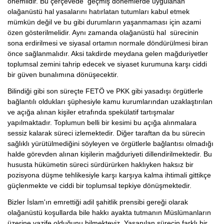
önemlidir. Bu çerçevede geçmiş dönemlerde uygulanan
olağanüstü hal yasalarını hatırlatan tutumları kabul etmek
mümkün değil ve bu gibi durumların yaşanmaması için azami
özen gösterilmelidir. Aynı zamanda olağanüstü hal sürecinin
sona erdirilmesi ve siyasal ortamın normale döndürülmesi biran
önce sağlanmalıdır. Aksi takdirde meydana gelen mağduriyetler
toplumsal zemini tahrip edecek ve siyaset kurumuna karşı ciddi
bir güven bunalımına dönüşecektir.
Bilindiği gibi son süreçte FETÖ ve PKK gibi yasadışı örgütlerle
bağlantılı oldukları şüphesiyle kamu kurumlarından uzaklaştırılan
ve açığa alınan kişiler etrafında spekülatif tartışmalar
yapılmaktadır. Toplumun belli bir kesimi bu açığa alınmalara
sessiz kalarak süreci izlemektedir. Diğer taraftan da bu sürecin
sağlıklı yürütülmediğini söyleyen ve örgütlerle bağlantısı olmadığı
halde görevden alınan kişilerin mağduriyeti dillendirilmektedir. Bu
hususta hükümetin süreci sürdürürken haklıyken haksız bir
pozisyona düşme tehlikesiyle karşı karşıya kalma ihtimali gittikçe
güçlenmekte ve ciddi bir toplumsal tepkiye dönüşmektedir.
Bizler İslam'ın emrettiği adil şahitlik prensibi gereği olarak
olağanüstü koşullarda bile hakkı ayakta tutmanın Müslümanların
üzerine vazife olduğunu bilmekteyiz. Yaşanılan sürecin farklı bir