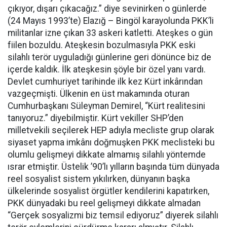
çıkıyor, dışarı çıkacağız.” diye sevinirken o günlerde
(24 Mayıs 1993’te) Elazığ – Bingöl karayolunda PKK’li
militanlar izne çıkan 33 askeri katletti. Ateşkes o gün
fiilen bozuldu. Ateşkesin bozulmasıyla PKK eski
silahlı terör uyguladığı günlerine geri dönünce biz de
içerde kaldık. İlk ateşkesin şöyle bir özel yanı vardı.
Devlet cumhuriyet tarihinde ilk kez Kürt inkârından
vazgeçmişti. Ülkenin en üst makamında oturan
Cumhurbaşkanı Süleyman Demirel, “Kürt realitesini
tanıyoruz.” diyebilmiştir. Kürt vekiller SHP’den
milletvekili seçilerek HEP adıyla mecliste grup olarak
siyaset yapma imkânı doğmuşken PKK meclisteki bu
olumlu gelişmeyi dikkate almamış silahlı yöntemde
ısrar etmiştir. Üstelik ’90’lı yılların başında tüm dünyada
reel sosyalist sistem yıkılırken, dünyanın başka
ülkelerinde sosyalist örgütler kendilerini kapatırken,
PKK dünyadaki bu reel gelişmeyi dikkate almadan
“Gerçek sosyalizmi biz temsil ediyoruz” diyerek silahlı