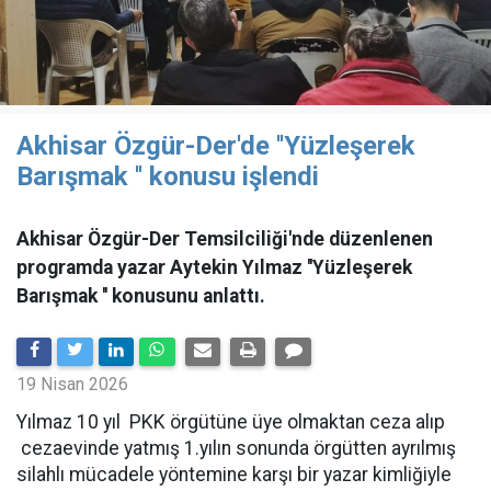
Akhisar Özgür-Der'de ''Yüzleşerek
Barışmak '' konusu işlendi
Akhisar Özgür-Der Temsilciliği'nde düzenlenen
programda yazar Aytekin Yılmaz ''Yüzleşerek
Barışmak '' konusunu anlattı.
19 Nisan 2026
Yılmaz 10 yıl PKK örgütüne üye olmaktan ceza alıp
cezaevinde yatmış 1.yılın sonunda örgütten ayrılmış
silahlı mücadele yöntemine karşı bir yazar kimliğiyle