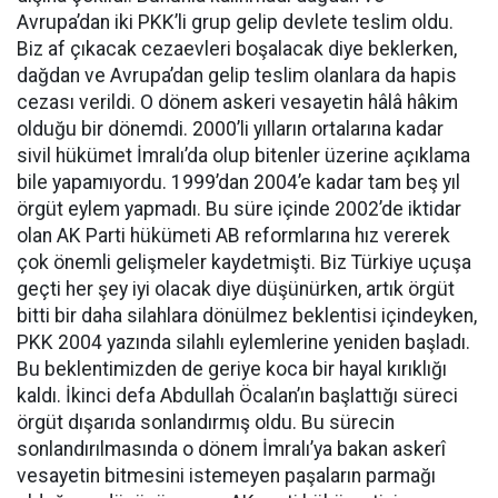
Avrupa’dan iki PKK’li grup gelip devlete teslim oldu.
Biz af çıkacak cezaevleri boşalacak diye beklerken,
dağdan ve Avrupa’dan gelip teslim olanlara da hapis
cezası verildi. O dönem askeri vesayetin hâlâ hâkim
olduğu bir dönemdi. 2000’li yılların ortalarına kadar
sivil hükümet İmralı’da olup bitenler üzerine açıklama
bile yapamıyordu. 1999’dan 2004’e kadar tam beş yıl
örgüt eylem yapmadı. Bu süre içinde 2002’de iktidar
olan AK Parti hükümeti AB reformlarına hız vererek
çok önemli gelişmeler kaydetmişti. Biz Türkiye uçuşa
geçti her şey iyi olacak diye düşünürken, artık örgüt
bitti bir daha silahlara dönülmez beklentisi içindeyken,
PKK 2004 yazında silahlı eylemlerine yeniden başladı.
Bu beklentimizden de geriye koca bir hayal kırıklığı
kaldı. İkinci defa Abdullah Öcalan’ın başlattığı süreci
örgüt dışarıda sonlandırmış oldu. Bu sürecin
sonlandırılmasında o dönem İmralı’ya bakan askerî
vesayetin bitmesini istemeyen paşaların parmağı