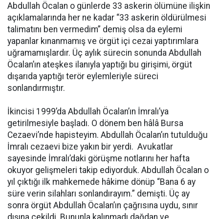
Abdullah Öcalan o günlerde 33 askerin ölümüne ilişkin
açıklamalarında her ne kadar “33 askerin öldürülmesi
talimatını ben vermedim” demiş olsa da eylemi
yapanlar kınanmamış ve örgüt içi cezai yaptırımlara
uğramamışlardır. Üç aylık sürecin sonunda Abdullah
Öcalan’ın ateşkes ilanıyla yaptığı bu girişimi, örgüt
dışarıda yaptığı terör eylemleriyle süreci
sonlandırmıştır.
İkincisi 1999’da Abdullah Öcalan’ın İmralı’ya
getirilmesiyle başladı. O dönem ben hâlâ Bursa
Cezaevi’nde hapisteyim. Abdullah Öcalan’ın tutulduğu
İmralı cezaevi bize yakın bir yerdi. Avukatlar
sayesinde İmralı’daki görüşme notlarını her hafta
okuyor gelişmeleri takip ediyorduk. Abdullah Öcalan o
yıl çıktığı ilk mahkemede hâkime dönüp “Bana 6 ay
süre verin silahları sonlandırayım.” demişti. Üç ay
sonra örgüt Abdullah Öcalan’ın çağrısına uydu, sınır
dışına çekildi. Bununla kalınmadı dağdan ve