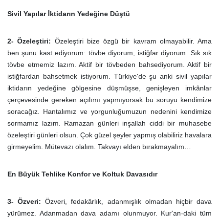
Sivil Yapılar İktidarın Yedeğine Düştü
2- Özeleştiri:
Özeleştiri bize özgü bir kavram olmayabilir. Ama
ben şunu kast ediyorum: tövbe diyorum, istiğfar diyorum. Sık sık
tövbe etmemiz lazım. Aktif bir tövbeden bahsediyorum. Aktif bir
istiğfardan bahsetmek istiyorum. Türkiye'de şu anki sivil yapılar
iktidarın yedeğine gölgesine düşmüşse, genişleyen imkânlar
çerçevesinde gereken açılımı yapmıyorsak bu soruyu kendimize
soracağız. Hantalımız ve yorgunluğumuzun nedenini kendimize
sormamız lazım. Ramazan günleri inşallah ciddi bir muhasebe
özeleştiri günleri olsun. Çok güzel şeyler yapmış olabiliriz havalara
girmeyelim. Mütevazı olalım. Takvayı elden bırakmayalım…
En Büyük Tehlike Konfor ve Koltuk Davasıdır
3- Özveri:
Özveri, fedakârlık, adanmışlık olmadan hiçbir dava
yürümez. Adanmadan dava adamı olunmuyor. Kur'an-daki tüm