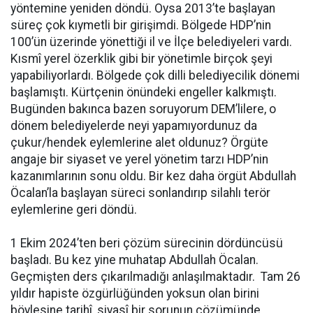
yöntemine yeniden döndü. Oysa 2013’te başlayan
süreç çok kıymetli bir girişimdi. Bölgede HDP’nin
100’ün üzerinde yönettiği il ve İlçe belediyeleri vardı.
Kısmî yerel özerklik gibi bir yönetimle birçok şeyi
yapabiliyorlardı. Bölgede çok dilli belediyecilik dönemi
başlamıştı. Kürtçenin önündeki engeller kalkmıştı.
Bugünden bakınca bazen soruyorum DEM’lilere, o
dönem belediyelerde neyi yapamıyordunuz da
çukur/hendek eylemlerine alet oldunuz? Örgüte
angaje bir siyaset ve yerel yönetim tarzı HDP’nin
kazanımlarının sonu oldu. Bir kez daha örgüt Abdullah
Öcalan’la başlayan süreci sonlandırıp silahlı terör
eylemlerine geri döndü.
1 Ekim 2024’ten beri çözüm sürecinin dördüncüsü
başladı. Bu kez yine muhatap Abdullah Öcalan.
Geçmişten ders çıkarılmadığı anlaşılmaktadır. Tam 26
yıldır hapiste özgürlüğünden yoksun olan birini
böylesine tarihî, siyasî bir sorunun çözümünde