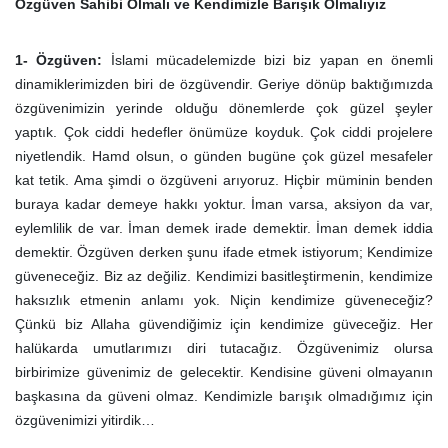
Özgüven Sahibi Olmalı ve Kendimizle Barışık Olmalıyız
1- Özgüven:
İslami mücadelemizde bizi biz yapan en önemli
dinamiklerimizden biri de özgüvendir. Geriye dönüp baktığımızda
özgüvenimizin yerinde olduğu dönemlerde çok güzel şeyler
yaptık. Çok ciddi hedefler önümüze koyduk. Çok ciddi projelere
niyetlendik. Hamd olsun, o günden bugüne çok güzel mesafeler
kat tetik. Ama şimdi o özgüveni arıyoruz. Hiçbir müminin benden
buraya kadar demeye hakkı yoktur. İman varsa, aksiyon da var,
eylemlilik de var. İman demek irade demektir. İman demek iddia
demektir. Özgüven derken şunu ifade etmek istiyorum; Kendimize
güveneceğiz. Biz az değiliz. Kendimizi basitleştirmenin, kendimize
haksızlık etmenin anlamı yok. Niçin kendimize güveneceğiz?
Çünkü biz Allaha güvendiğimiz için kendimize güveceğiz. Her
halükarda umutlarımızı diri tutacağız. Özgüvenimiz olursa
birbirimize güvenimiz de gelecektir. Kendisine güveni olmayanın
başkasına da güveni olmaz. Kendimizle barışık olmadığımız için
özgüvenimizi yitirdik…