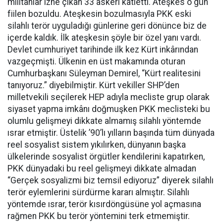
militanlar izne çıkan 33 askeri katletti. Ateşkes o gün
fiilen bozuldu. Ateşkesin bozulmasıyla PKK eski
silahlı terör uyguladığı günlerine geri dönünce biz de
içerde kaldık. İlk ateşkesin şöyle bir özel yanı vardı.
Devlet cumhuriyet tarihinde ilk kez Kürt inkârından
vazgeçmişti. Ülkenin en üst makamında oturan
Cumhurbaşkanı Süleyman Demirel, “Kürt realitesini
tanıyoruz.” diyebilmiştir. Kürt vekiller SHP’den
milletvekili seçilerek HEP adıyla mecliste grup olarak
siyaset yapma imkânı doğmuşken PKK meclisteki bu
olumlu gelişmeyi dikkate almamış silahlı yöntemde
ısrar etmiştir. Üstelik ’90’lı yılların başında tüm dünyada
reel sosyalist sistem yıkılırken, dünyanın başka
ülkelerinde sosyalist örgütler kendilerini kapatırken,
PKK dünyadaki bu reel gelişmeyi dikkate almadan
“Gerçek sosyalizmi biz temsil ediyoruz” diyerek silahlı
terör eylemlerini sürdürme kararı almıştır. Silahlı
yöntemde ısrar, terör kısırdöngüsüne yol açmasına
rağmen PKK bu terör yöntemini terk etmemiştir.