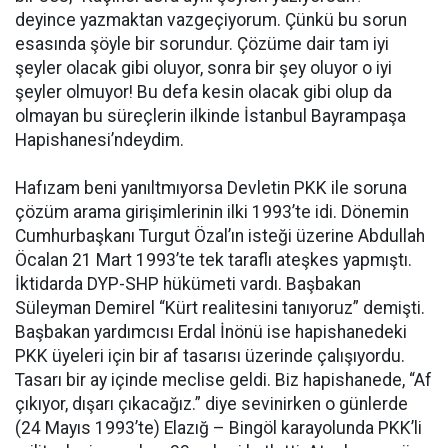
deyince yazmaktan vazgeçiyorum. Çünkü bu sorun
esasında şöyle bir sorundur. Çözüme dair tam iyi
şeyler olacak gibi oluyor, sonra bir şey oluyor o iyi
şeyler olmuyor! Bu defa kesin olacak gibi olup da
olmayan bu süreçlerin ilkinde İstanbul Bayrampaşa
Hapishanesi’ndeydim.
Hafızam beni yanıltmıyorsa Devletin PKK ile soruna
çözüm arama girişimlerinin ilki 1993’te idi. Dönemin
Cumhurbaşkanı Turgut Özal’ın isteği üzerine Abdullah
Öcalan 21 Mart 1993’te tek taraflı ateşkes yapmıştı.
İktidarda DYP-SHP hükümeti vardı. Başbakan
Süleyman Demirel “Kürt realitesini tanıyoruz” demişti.
Başbakan yardımcısı Erdal İnönü ise hapishanedeki
PKK üyeleri için bir af tasarısı üzerinde çalışıyordu.
Tasarı bir ay içinde meclise geldi. Biz hapishanede, “Af
çıkıyor, dışarı çıkacağız.” diye sevinirken o günlerde
(24 Mayıs 1993’te) Elazığ – Bingöl karayolunda PKK’li