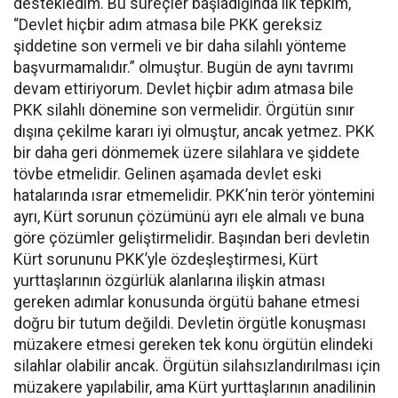
destekledim. Bu süreçler başladığında ilk tepkim,
“Devlet hiçbir adım atmasa bile PKK gereksiz
şiddetine son vermeli ve bir daha silahlı yönteme
başvurmamalıdır.” olmuştur. Bugün de aynı tavrımı
devam ettiriyorum. Devlet hiçbir adım atmasa bile
PKK silahlı dönemine son vermelidir. Örgütün sınır
dışına çekilme kararı iyi olmuştur, ancak yetmez. PKK
bir daha geri dönmemek üzere silahlara ve şiddete
tövbe etmelidir. Gelinen aşamada devlet eski
hatalarında ısrar etmemelidir. PKK’nin terör yöntemini
ayrı, Kürt sorunun çözümünü ayrı ele almalı ve buna
göre çözümler geliştirmelidir. Başından beri devletin
Kürt sorununu PKK’yle özdeşleştirmesi, Kürt
yurttaşlarının özgürlük alanlarına ilişkin atması
gereken adımlar konusunda örgütü bahane etmesi
doğru bir tutum değildi. Devletin örgütle konuşması
müzakere etmesi gereken tek konu örgütün elindeki
silahlar olabilir ancak. Örgütün silahsızlandırılması için
müzakere yapılabilir, ama Kürt yurttaşlarının anadilinin