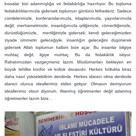
kıssalar bizi adanmışlığa ve fedakârlığa hazırlıyor. Bu topluma
fedakârlıklarımızla gidersek toplumun gönlünü fethederiz. Sadece
cümlelerimizle, konferanslarımızla, kitaplarımızla, yayınlarımızla
değil; merhametimizle, insanlığımızla iyiliğimizle, cömertliğimizle,
dürüstlüğümüzle, mertliğimizle gidersek; kendi geleceğimizden
ziyade ümmetin geleceğiyle, insanlığın geleceğini düşünerek
gidersek Allah toplumun kalbini bize açar. Bu insanlar bilgiye
muhtaç değil, ilgiye muhtaç. Bu da fedakârlık istiyor.
Rahatımızdan vazgeçmeniz lazım. Müslümanları bekleyen en
büyük tehlike konfor ve koltuk davasıdır. Herkes koltukta biraz
daha nasıl yükselebilirim derdinde. Herkes idareci olma derdinde
idareci olunca ideallerimiz elden gidiyor. Olmasın demiyorum
ideallerimiz olsun diyorum. Atanmış öğretmenler değil adanmış
öğretmenler lazım bize...