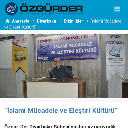
Anasayfa
Diyarbakır
Etkinlikler
“İslami Mücadele
ve Eleştiri Kültürü”
“İslami Mücadele ve Eleştiri Kültürü”
Özgür-Der Diyarbakır Şubesi’nin her ay periyodik