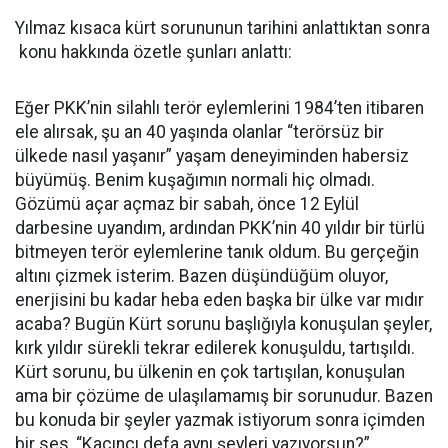
Yılmaz kısaca kürt sorununun tarihini anlattıktan sonra
konu hakkında özetle şunları anlattı:
Eğer PKK’nin silahlı terör eylemlerini 1984’ten itibaren
ele alırsak, şu an 40 yaşında olanlar “terörsüz bir
ülkede nasıl yaşanır” yaşam deneyiminden habersiz
büyümüş. Benim kuşağımın normali hiç olmadı.
Gözümü açar açmaz bir sabah, önce 12 Eylül
darbesine uyandım, ardından PKK’nin 40 yıldır bir türlü
bitmeyen terör eylemlerine tanık oldum. Bu gerçeğin
altını çizmek isterim. Bazen düşündüğüm oluyor,
enerjisini bu kadar heba eden başka bir ülke var mıdır
acaba? Bugün Kürt sorunu başlığıyla konuşulan şeyler,
kırk yıldır sürekli tekrar edilerek konuşuldu, tartışıldı.
Kürt sorunu, bu ülkenin en çok tartışılan, konuşulan
ama bir çözüme de ulaşılamamış bir sorunudur. Bazen
bu konuda bir şeyler yazmak istiyorum sonra içimden
bir ses, “Kaçıncı defa aynı şeyleri yazıyorsun?”