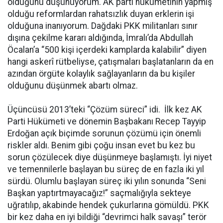
olduğunu düşünüyorum. AK parti hükümetinin yapmış
olduğu reformlardan rahatsızlık duyan erklerin işi
olduğuna inanıyorum. Dağdaki PKK militanları sınır
dışına çekilme kararı aldığında, İmralı’da Abdullah
Öcalan’a “500 kişi içerdeki kamplarda kalabilir” diyen
hangi askerî rütbeliyse, çatışmaları başlatanların da en
azından örgüte kolaylık sağlayanların da bu kişiler
olduğunu düşünmek abartı olmaz.
Üçüncüsü 2013’teki “Çözüm süreci” idi. İlk kez AK
Parti Hükümeti ve dönemin Başbakanı Recep Tayyip
Erdoğan açık biçimde sorunun çözümü için önemli
riskler aldı. Benim gibi çoğu insan evet bu kez bu
sorun çözülecek diye düşünmeye başlamıştı. İyi niyet
ve temennilerle başlayan bu süreç de en fazla iki yıl
sürdü. Olumlu başlayan süreç iki yılın sonunda “Seni
Başkan yaptırtmayacağız!” saçmalığıyla sekteye
uğratılıp, akabinde hendek çukurlarına gömüldü. PKK
bir kez daha en iyi bildiği “devrimci halk savaşı” terör