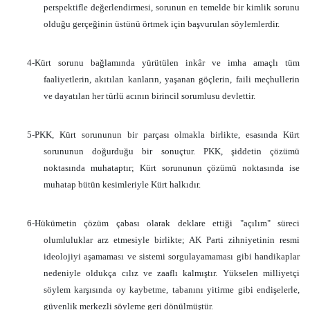
perspektifle değerlendirmesi, sorunun en temelde bir kimlik sorunu
olduğu gerçeğinin üstünü örtmek için başvurulan söylemlerdir.
4-Kürt sorunu bağlamında yürütülen inkâr ve imha amaçlı tüm
faaliyetlerin, akıtılan kanların, yaşanan göçlerin, faili meçhullerin
ve dayatılan her türlü acının birincil sorumlusu devlettir.
5-PKK, Kürt sorununun bir parçası olmakla birlikte, esasında Kürt
sorununun doğurduğu bir sonuçtur. PKK, şiddetin çözümü
noktasında muhataptır; Kürt sorununun çözümü noktasında ise
muhatap bütün kesimleriyle Kürt halkıdır.
6-Hükümetin çözüm çabası olarak deklare ettiği "açılım" süreci
olumluluklar arz etmesiyle birlikte; AK Parti zihniyetinin resmi
ideolojiyi aşamaması ve sistemi sorgulayamaması gibi handikaplar
nedeniyle oldukça cılız ve zaaflı kalmıştır. Yükselen milliyetçi
söylem karşısında oy kaybetme, tabanını yitirme gibi endişelerle,
güvenlik merkezli söyleme geri dönülmüştür.