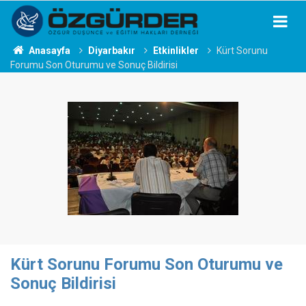
Anasayfa
Diyarbakır
Etkinlikler
Kürt Sorunu
Forumu Son Oturumu ve Sonuç Bildirisi
Kürt Sorunu Forumu Son Oturumu ve
Sonuç Bildirisi