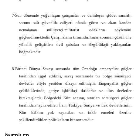
7-Son dönemde yoğunlaşan çatışmalar ve derinleşen şiddet sarmalı,
sorunu salt güvenlik zafiyeti olarak gören ve akan kandan
nemalanan milliyetçi-militarist odakların söylemini
güçlendirmektedir. Çatışmaların tırmandırılması, sorunun çözümüne
yönelik geliştirilen sivil çabaları ve özgürlükçü yaklaşımları
boğmaktadır.
8-Birinci Dünya Savaşı sırasında tüm Ortadoğu emperyalist güçler
tarafından işgal edilmiş, savaş sonrasında bu bölge sömürgeci
devletler eliyle yeniden dizayn edilmiştir. Emperyalist güçler
çekildiklerinde, geriye işbirlikçi iktidarlar ve ulus devletler
bırakmışlardı. Bölgedeki Kürt sorunu, sınırları sömürgeci güçler
tarafından tayin edilen İran, Türkiye, Suriye ve Irak devletlerinin,
Kürt halkını yok saymaları ve inkâr etmeleri üzerine
şekillendirdikleri politikaların bir sonucudur.