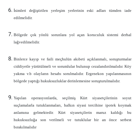
İsimleri değiştirilen yerleşim yerlerinin eski adları tümden iade
edilmelidir.
Bölgede çok yönlü sorunlara yol açan koruculuk sistemi derhal
lağvedilmelidir.
Binlerce kayıp ve faili meçhulün akıbeti açıklanmalı, soruşturmalar
ciddiyetle yürütülmeli ve sorumlular bulunup cezalandırılmalıdır. Köy
yakma v.b olayların hesabı sorulmalıdır. Ergenekon yapılanmasının
bölgede yaptığı hukuksuzluklar derinlemesine soruşturulmalıdır.
Yapılan operasyonlarda, seçilmiş Kürt siyasetçilerinin soyut
suçlamalarla tutuklanmaları, halkın siyasi tercihine ipotek koymak
anlamına gelmektedir. Kürt siyasetçilerin maruz kaldığı bu
hukuksuzluğa son verilmeli ve tutuklular bir an önce serbest
bırakılmalıdır