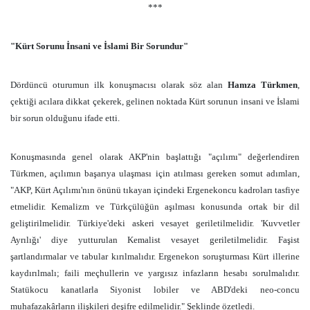
***
"Kürt Sorunu İnsani ve İslami Bir Sorundur"
Dördüncü oturumun ilk konuşmacısı olarak söz alan
Hamza Türkmen
,
çektiği acılara dikkat çekerek, gelinen noktada Kürt sorunun insani ve İslami
bir sorun olduğunu ifade etti.
Konuşmasında genel olarak AKP'nin başlattığı "açılımı" değerlendiren
Türkmen, açılımın başarıya ulaşması için atılması gereken somut adımları,
"AKP, Kürt Açılımı'nın önünü tıkayan içindeki Ergenekoncu kadroları tasfiye
etmelidir. Kemalizm ve Türkçülüğün aşılması konusunda ortak bir dil
geliştirilmelidir. Türkiye'deki askeri vesayet geriletilmelidir. 'Kuvvetler
Ayrılığı' diye yutturulan Kemalist vesayet geriletilmelidir. Faşist
şartlandırmalar ve tabular kırılmalıdır. Ergenekon soruşturması Kürt illerine
kaydırılmalı; faili meçhullerin ve yargısız infazların hesabı sorulmalıdır.
Statükocu kanatlarla Siyonist lobiler ve ABD'deki neo-concu
muhafazakârların ilişkileri deşifre edilmelidir." Şeklinde özetledi.