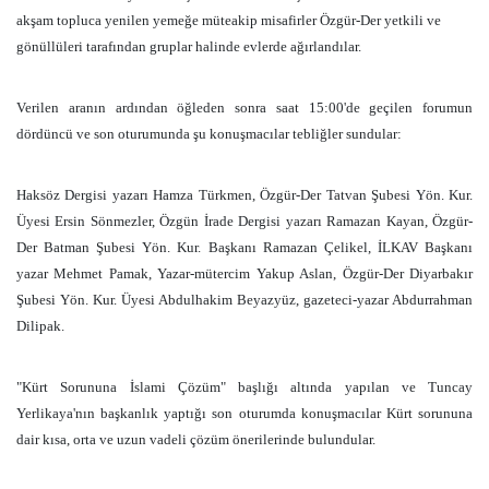
akşam topluca yenilen yemeğe müteakip misafirler Özgür-Der yetkili ve
gönüllüleri tarafından gruplar halinde evlerde ağırlandılar.
Verilen aranın ardından öğleden sonra saat 15:00'de geçilen forumun
dördüncü ve son oturumunda şu konuşmacılar tebliğler sundular:
Haksöz Dergisi yazarı Hamza Türkmen, Özgür-Der Tatvan Şubesi Yön. Kur.
Üyesi Ersin Sönmezler, Özgün İrade Dergisi yazarı Ramazan Kayan, Özgür-
Der Batman Şubesi Yön. Kur. Başkanı Ramazan Çelikel, İLKAV Başkanı
yazar Mehmet Pamak, Yazar-mütercim Yakup Aslan, Özgür-Der Diyarbakır
Şubesi Yön. Kur. Üyesi Abdulhakim Beyazyüz, gazeteci-yazar Abdurrahman
Dilipak.
"Kürt Sorununa İslami Çözüm" başlığı altında yapılan ve Tuncay
Yerlikaya'nın başkanlık yaptığı son oturumda konuşmacılar Kürt sorununa
dair kısa, orta ve uzun vadeli çözüm önerilerinde bulundular.