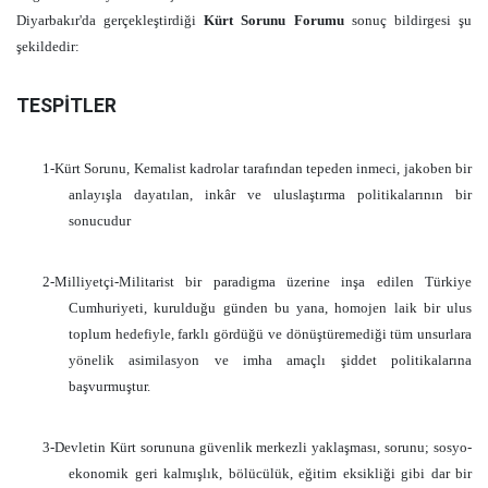
Diyarbakır'da gerçekleştirdiği
Kürt Sorunu Forumu
sonuç bildirgesi şu
şekildedir:
TESPİTLER
1-Kürt Sorunu, Kemalist kadrolar tarafından tepeden inmeci, jakoben bir
anlayışla dayatılan, inkâr ve uluslaştırma politikalarının bir
sonucudur
2-Milliyetçi-Militarist bir paradigma üzerine inşa edilen Türkiye
Cumhuriyeti, kurulduğu günden bu yana, homojen laik bir ulus
toplum hedefiyle, farklı gördüğü ve dönüştüremediği tüm unsurlara
yönelik asimilasyon ve imha amaçlı şiddet politikalarına
başvurmuştur.
3-Devletin Kürt sorununa güvenlik merkezli yaklaşması, sorunu; sosyo-
ekonomik geri kalmışlık, bölücülük, eğitim eksikliği gibi dar bir