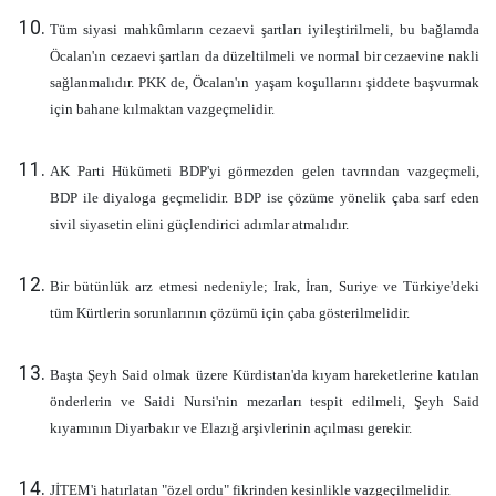
Tüm siyasi mahkûmların cezaevi şartları iyileştirilmeli, bu bağlamda
Öcalan'ın cezaevi şartları da düzeltilmeli ve normal bir cezaevine nakli
sağlanmalıdır. PKK de, Öcalan'ın yaşam koşullarını şiddete başvurmak
için bahane kılmaktan vazgeçmelidir.
AK Parti Hükümeti BDP'yi görmezden gelen tavrından vazgeçmeli,
BDP ile diyaloga geçmelidir. BDP ise çözüme yönelik çaba sarf eden
sivil siyasetin elini güçlendirici adımlar atmalıdır.
Bir bütünlük arz etmesi nedeniyle; Irak, İran, Suriye ve Türkiye'deki
tüm Kürtlerin sorunlarının çözümü için çaba gösterilmelidir.
Başta Şeyh Said olmak üzere Kürdistan'da kıyam hareketlerine katılan
önderlerin ve Saidi Nursi'nin mezarları tespit edilmeli, Şeyh Said
kıyamının Diyarbakır ve Elazığ arşivlerinin açılması gerekir.
JİTEM'i hatırlatan "özel ordu" fikrinden kesinlikle vazgeçilmelidir.