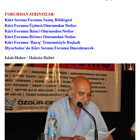
FORUMDAN AYRINTILAR:
Kürt Sorunu Forumu Sonuç Bildirgesi
Kürt Forumu Üçüncü Oturumdan Notlar
Kürt Forumu İkinci Oturumdan Notlar
Kürt Forumu Birinci Oturumdan Notlar
Kürt Forumu 'Barış' Temennisiyle Başladı
Diyarbakır'da Kürt Sorunu Forumu Düzenlenecek
Islah-Haber / Haksöz-Haber