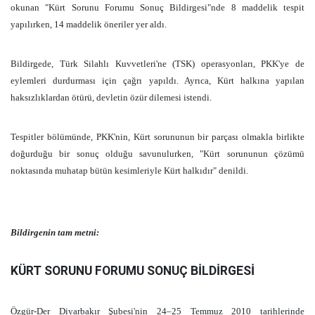
okunan "Kürt Sorunu Forumu Sonuç Bildirgesi"nde 8 maddelik tespit
yapılırken, 14 maddelik öneriler yer aldı.
Bildirgede, Türk Silahlı Kuvvetleri'ne (TSK) operasyonları, PKK'ye de
eylemleri durdurması için çağrı yapıldı. Ayrıca, Kürt halkına yapılan
haksızlıklardan ötürü, devletin özür dilemesi istendi.
Tespitler bölümünde, PKK'nin, Kürt sorununun bir parçası olmakla birlikte
doğurduğu bir sonuç olduğu savunulurken, "Kürt sorununun çözümü
noktasında muhatap bütün kesimleriyle Kürt halkıdır" denildi.
Bildirgenin tam metni:
KÜRT SORUNU FORUMU SONUÇ BİLDİRGESİ
Özgür-Der Diyarbakır Şubesi'nin 24–25 Temmuz 2010 tarihlerinde