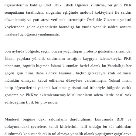
öğrencilerinin kaldığı Özel Ufuk Erkek Öğrenci Yurdu'na, bir grup PKK
sempatizanı tarafından, sloganlar eşliğinde molotof kokteylleri ile saldırı
düzenlenmiş ve yurt ateşe verilmek istenmiştir. Özellikle Cizre'nin yoksul
köylerinden gelen öğrencilerin barındığı bu yurda yönelik saldırı sonucu
maalesef üç öğrenci yaralanmıştır.
Son aylarda bölgede, seçim öncesi yoğunlaşan protesto gösterileri sırasında,
İslami yapılara yönelik saldırıların arttığını kaygıyla izlemekteyiz. PKK
tabanının, örgütlü biçimde İslami kurumları hedef alarak bu Vandallığı her
geçen gün biraz daha ileriye taşıması, hiçbir gerekçeyle izah edilmesi
mümkün olmayan kabul edilemez düzeylere vardırılmıştır. Yoksul imam
hatip öğrencilerini yakarak katletme girişimi asıl itibariyle bölgede varlık
gösteren ve PKK'ye eklemlenmemiş Müslümanların adeta ilerde nasıl yok
edileceğinin tipik bir provasıdır.
Maalesef bugüne dek, saldırıların durdurulması konusunda BDP ve
dolayımındaki çevrelere, kendi kitlelerinin faili olduğu bu tür saldırıları
durdurmak konusunda etkin rol almaya yönelik olarak yaptığımız çağrılar ve