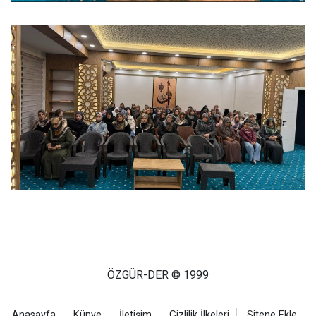
ÖZGÜR-DER © 1999
Anasayfa
Künye
İletişim
Gizlilik İlkeleri
Sitene Ekle