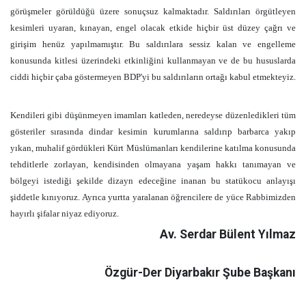
görüşmeler görüldüğü üzere sonuçsuz kalmaktadır. Saldırıları örgütleyen
kesimleri uyaran, kınayan, engel olacak etkide hiçbir üst düzey çağrı ve
girişim henüz yapılmamıştır. Bu saldırılara sessiz kalan ve engelleme
konusunda kitlesi üzerindeki etkinliğini kullanmayan ve de bu hususlarda
ciddi hiçbir çaba göstermeyen BDP'yi bu saldırıların ortağı kabul etmekteyiz.
Kendileri gibi düşünmeyen imamları katleden, neredeyse düzenledikleri tüm
gösteriler sırasında dindar kesimin kurumlarına saldırıp barbarca yakıp
yıkan, muhalif gördükleri Kürt Müslümanları kendilerine katılma konusunda
tehditlerle zorlayan, kendisinden olmayana yaşam hakkı tanımayan ve
bölgeyi istediği şekilde dizayn edeceğine inanan bu statükocu anlayışı
şiddetle kınıyoruz. Ayrıca yurtta yaralanan öğrencilere de yüce Rabbimizden
hayırlı şifalar niyaz ediyoruz.
Av. Serdar Bülent Yılmaz
Özgür-Der Diyarbakır Şube Başkanı