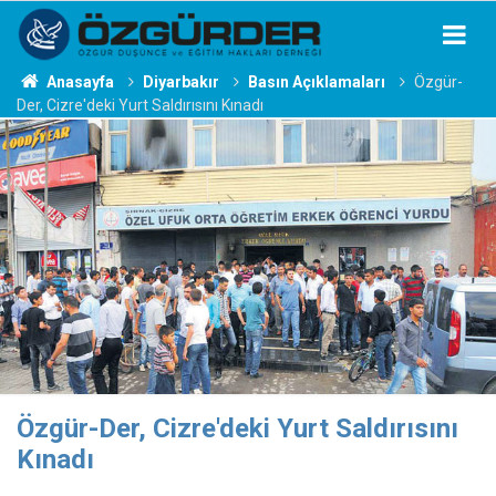
Anasayfa
Diyarbakır
Basın Açıklamaları
Özgür-
Der, Cizre'deki Yurt Saldırısını Kınadı
Özgür-Der, Cizre'deki Yurt Saldırısını
Kınadı