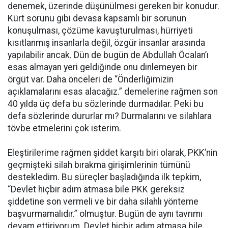
denemek, üzerinde düşünülmesi gereken bir konudur.
Kürt sorunu gibi devasa kapsamlı bir sorunun
konuşulması, çözüme kavuşturulması, hürriyeti
kısıtlanmış insanlarla değil, özgür insanlar arasında
yapılabilir ancak. Dün de bugün de Abdullah Öcalan’ı
esas almayan yeri geldiğinde onu dinlemeyen bir
örgüt var. Daha önceleri de “Önderliğimizin
açıklamalarını esas alacağız.” demelerine rağmen son
40 yılda üç defa bu sözlerinde durmadılar. Peki bu
defa sözlerinde dururlar mı? Durmalarını ve silahlara
tövbe etmelerini çok isterim.
Eleştirilerime rağmen şiddet karşıtı biri olarak, PKK’nin
geçmişteki silah bırakma girişimlerinin tümünü
destekledim. Bu süreçler başladığında ilk tepkim,
“Devlet hiçbir adım atmasa bile PKK gereksiz
şiddetine son vermeli ve bir daha silahlı yönteme
başvurmamalıdır.” olmuştur. Bugün de aynı tavrımı
devam ettiriyorum. Devlet hiçbir adım atmasa bile