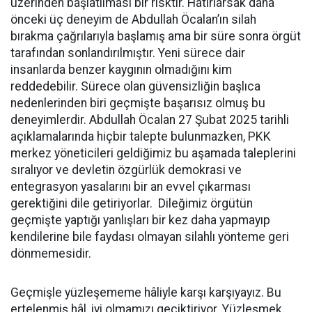
üzerinden başlatılması bir risktir. Hatırlarsak daha
önceki üç deneyim de Abdullah Öcalan’ın silah
bırakma çağrılarıyla başlamış ama bir süre sonra örgüt
tarafından sonlandırılmıştır. Yeni sürece dair
insanlarda benzer kaygının olmadığını kim
reddedebilir. Sürece olan güvensizliğin başlıca
nedenlerinden biri geçmişte başarısız olmuş bu
deneyimlerdir. Abdullah Öcalan 27 Şubat 2025 tarihli
açıklamalarında hiçbir talepte bulunmazken, PKK
merkez yöneticileri geldiğimiz bu aşamada taleplerini
sıralıyor ve devletin özgürlük demokrasi ve
entegrasyon yasalarını bir an evvel çıkarması
gerektiğini dile getiriyorlar. Dileğimiz örgütün
geçmişte yaptığı yanlışları bir kez daha yapmayıp
kendilerine bile faydası olmayan silahlı yönteme geri
dönmemesidir.
Geçmişle yüzleşememe hâliyle karşı karşıyayız. Bu
ertelenmiş hâl, iyi olmamızı geciktiriyor. Yüzleşmek