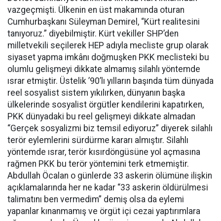
vazgeçmişti. Ülkenin en üst makamında oturan
Cumhurbaşkanı Süleyman Demirel, “Kürt realitesini
tanıyoruz.” diyebilmiştir. Kürt vekiller SHP’den
milletvekili seçilerek HEP adıyla mecliste grup olarak
siyaset yapma imkânı doğmuşken PKK meclisteki bu
olumlu gelişmeyi dikkate almamış silahlı yöntemde
ısrar etmiştir. Üstelik ’90’lı yılların başında tüm dünyada
reel sosyalist sistem yıkılırken, dünyanın başka
ülkelerinde sosyalist örgütler kendilerini kapatırken,
PKK dünyadaki bu reel gelişmeyi dikkate almadan
“Gerçek sosyalizmi biz temsil ediyoruz” diyerek silahlı
terör eylemlerini sürdürme kararı almıştır. Silahlı
yöntemde ısrar, terör kısırdöngüsüne yol açmasına
rağmen PKK bu terör yöntemini terk etmemiştir.
Abdullah Öcalan o günlerde 33 askerin ölümüne ilişkin
açıklamalarında her ne kadar “33 askerin öldürülmesi
talimatını ben vermedim” demiş olsa da eylemi
yapanlar kınanmamış ve örgüt içi cezai yaptırımlara