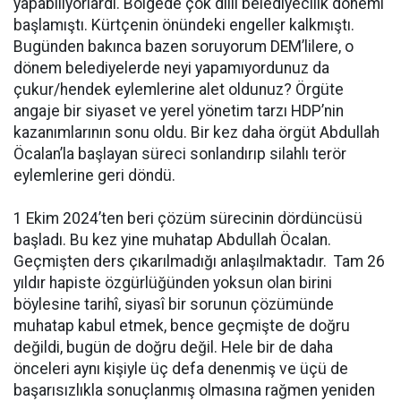
yapabiliyorlardı. Bölgede çok dilli belediyecilik dönemi
başlamıştı. Kürtçenin önündeki engeller kalkmıştı.
Bugünden bakınca bazen soruyorum DEM’lilere, o
dönem belediyelerde neyi yapamıyordunuz da
çukur/hendek eylemlerine alet oldunuz? Örgüte
angaje bir siyaset ve yerel yönetim tarzı HDP’nin
kazanımlarının sonu oldu. Bir kez daha örgüt Abdullah
Öcalan’la başlayan süreci sonlandırıp silahlı terör
eylemlerine geri döndü.
1 Ekim 2024’ten beri çözüm sürecinin dördüncüsü
başladı. Bu kez yine muhatap Abdullah Öcalan.
Geçmişten ders çıkarılmadığı anlaşılmaktadır. Tam 26
yıldır hapiste özgürlüğünden yoksun olan birini
böylesine tarihî, siyasî bir sorunun çözümünde
muhatap kabul etmek, bence geçmişte de doğru
değildi, bugün de doğru değil. Hele bir de daha
önceleri aynı kişiyle üç defa denenmiş ve üçü de
başarısızlıkla sonuçlanmış olmasına rağmen yeniden