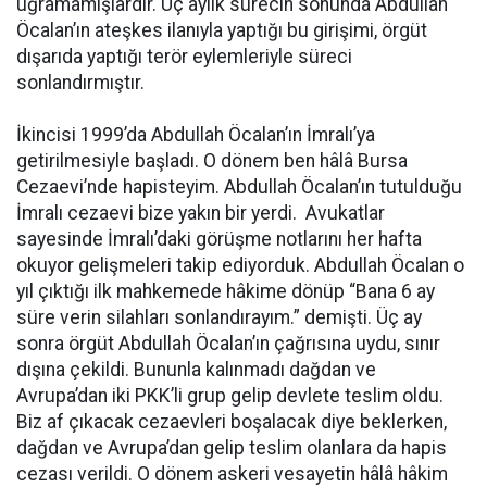
uğramamışlardır. Üç aylık sürecin sonunda Abdullah
Öcalan’ın ateşkes ilanıyla yaptığı bu girişimi, örgüt
dışarıda yaptığı terör eylemleriyle süreci
sonlandırmıştır.
İkincisi 1999’da Abdullah Öcalan’ın İmralı’ya
getirilmesiyle başladı. O dönem ben hâlâ Bursa
Cezaevi’nde hapisteyim. Abdullah Öcalan’ın tutulduğu
İmralı cezaevi bize yakın bir yerdi. Avukatlar
sayesinde İmralı’daki görüşme notlarını her hafta
okuyor gelişmeleri takip ediyorduk. Abdullah Öcalan o
yıl çıktığı ilk mahkemede hâkime dönüp “Bana 6 ay
süre verin silahları sonlandırayım.” demişti. Üç ay
sonra örgüt Abdullah Öcalan’ın çağrısına uydu, sınır
dışına çekildi. Bununla kalınmadı dağdan ve
Avrupa’dan iki PKK’li grup gelip devlete teslim oldu.
Biz af çıkacak cezaevleri boşalacak diye beklerken,
dağdan ve Avrupa’dan gelip teslim olanlara da hapis
cezası verildi. O dönem askeri vesayetin hâlâ hâkim