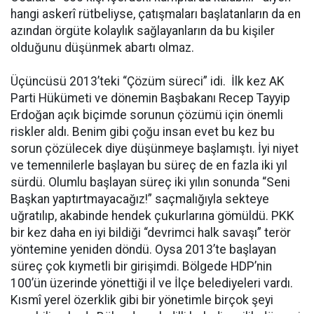
hangi askerî rütbeliyse, çatışmaları başlatanların da en
azından örgüte kolaylık sağlayanların da bu kişiler
olduğunu düşünmek abartı olmaz.
Üçüncüsü 2013’teki “Çözüm süreci” idi. İlk kez AK
Parti Hükümeti ve dönemin Başbakanı Recep Tayyip
Erdoğan açık biçimde sorunun çözümü için önemli
riskler aldı. Benim gibi çoğu insan evet bu kez bu
sorun çözülecek diye düşünmeye başlamıştı. İyi niyet
ve temennilerle başlayan bu süreç de en fazla iki yıl
sürdü. Olumlu başlayan süreç iki yılın sonunda “Seni
Başkan yaptırtmayacağız!” saçmalığıyla sekteye
uğratılıp, akabinde hendek çukurlarına gömüldü. PKK
bir kez daha en iyi bildiği “devrimci halk savaşı” terör
yöntemine yeniden döndü. Oysa 2013’te başlayan
süreç çok kıymetli bir girişimdi. Bölgede HDP’nin
100’ün üzerinde yönettiği il ve İlçe belediyeleri vardı.
Kısmî yerel özerklik gibi bir yönetimle birçok şeyi