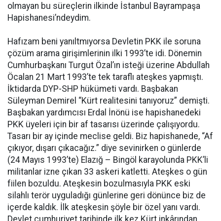
olmayan bu süreçlerin ilkinde İstanbul Bayrampaşa
Hapishanesi’ndeydim.
Hafızam beni yanıltmıyorsa Devletin PKK ile soruna
çözüm arama girişimlerinin ilki 1993’te idi. Dönemin
Cumhurbaşkanı Turgut Özal’ın isteği üzerine Abdullah
Öcalan 21 Mart 1993’te tek taraflı ateşkes yapmıştı.
İktidarda DYP-SHP hükümeti vardı. Başbakan
Süleyman Demirel “Kürt realitesini tanıyoruz” demişti.
Başbakan yardımcısı Erdal İnönü ise hapishanedeki
PKK üyeleri için bir af tasarısı üzerinde çalışıyordu.
Tasarı bir ay içinde meclise geldi. Biz hapishanede, “Af
çıkıyor, dışarı çıkacağız.” diye sevinirken o günlerde
(24 Mayıs 1993’te) Elazığ – Bingöl karayolunda PKK’li
militanlar izne çıkan 33 askeri katletti. Ateşkes o gün
fiilen bozuldu. Ateşkesin bozulmasıyla PKK eski
silahlı terör uyguladığı günlerine geri dönünce biz de
içerde kaldık. İlk ateşkesin şöyle bir özel yanı vardı.
Devlet cumhuriyet tarihinde ilk kez Kürt inkârından