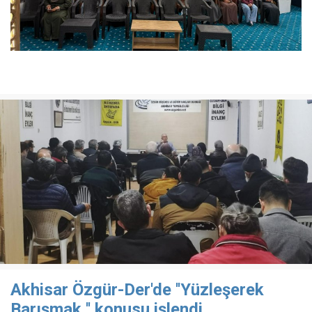
Akhisar Özgür-Der'de ''Yüzleşerek
Barışmak '' konusu işlendi