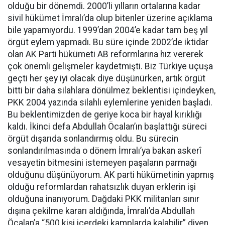
olduğu bir dönemdi. 2000’li yılların ortalarına kadar
sivil hükümet İmralı’da olup bitenler üzerine açıklama
bile yapamıyordu. 1999’dan 2004’e kadar tam beş yıl
örgüt eylem yapmadı. Bu süre içinde 2002’de iktidar
olan AK Parti hükümeti AB reformlarına hız vererek
çok önemli gelişmeler kaydetmişti. Biz Türkiye uçuşa
geçti her şey iyi olacak diye düşünürken, artık örgüt
bitti bir daha silahlara dönülmez beklentisi içindeyken,
PKK 2004 yazında silahlı eylemlerine yeniden başladı.
Bu beklentimizden de geriye koca bir hayal kırıklığı
kaldı. İkinci defa Abdullah Öcalan’ın başlattığı süreci
örgüt dışarıda sonlandırmış oldu. Bu sürecin
sonlandırılmasında o dönem İmralı’ya bakan askerî
vesayetin bitmesini istemeyen paşaların parmağı
olduğunu düşünüyorum. AK parti hükümetinin yapmış
olduğu reformlardan rahatsızlık duyan erklerin işi
olduğuna inanıyorum. Dağdaki PKK militanları sınır
dışına çekilme kararı aldığında, İmralı’da Abdullah
Öcalan’a “500 kişi içerdeki kamplarda kalabilir” diyen