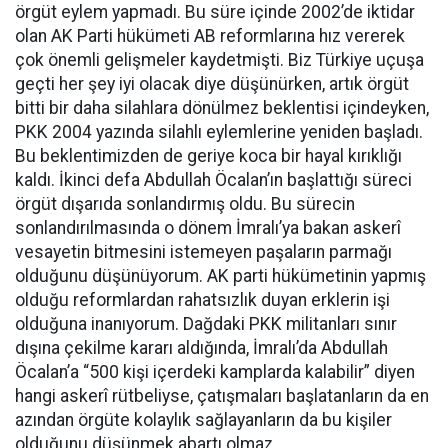
örgüt eylem yapmadı. Bu süre içinde 2002’de iktidar
olan AK Parti hükümeti AB reformlarına hız vererek
çok önemli gelişmeler kaydetmişti. Biz Türkiye uçuşa
geçti her şey iyi olacak diye düşünürken, artık örgüt
bitti bir daha silahlara dönülmez beklentisi içindeyken,
PKK 2004 yazında silahlı eylemlerine yeniden başladı.
Bu beklentimizden de geriye koca bir hayal kırıklığı
kaldı. İkinci defa Abdullah Öcalan’ın başlattığı süreci
örgüt dışarıda sonlandırmış oldu. Bu sürecin
sonlandırılmasında o dönem İmralı’ya bakan askerî
vesayetin bitmesini istemeyen paşaların parmağı
olduğunu düşünüyorum. AK parti hükümetinin yapmış
olduğu reformlardan rahatsızlık duyan erklerin işi
olduğuna inanıyorum. Dağdaki PKK militanları sınır
dışına çekilme kararı aldığında, İmralı’da Abdullah
Öcalan’a “500 kişi içerdeki kamplarda kalabilir” diyen
hangi askerî rütbeliyse, çatışmaları başlatanların da en
azından örgüte kolaylık sağlayanların da bu kişiler
olduğunu düşünmek abartı olmaz.