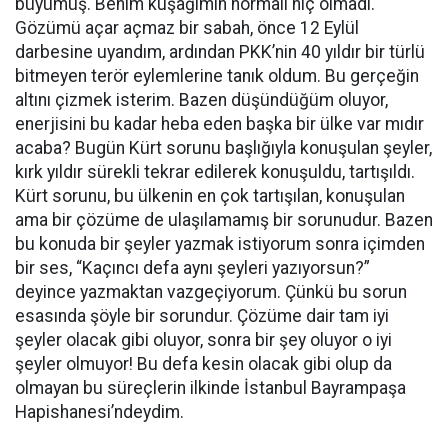
büyümüş. Benim kuşağımın normali hiç olmadı.
Gözümü açar açmaz bir sabah, önce 12 Eylül
darbesine uyandım, ardından PKK’nin 40 yıldır bir türlü
bitmeyen terör eylemlerine tanık oldum. Bu gerçeğin
altını çizmek isterim. Bazen düşündüğüm oluyor,
enerjisini bu kadar heba eden başka bir ülke var mıdır
acaba? Bugün Kürt sorunu başlığıyla konuşulan şeyler,
kırk yıldır sürekli tekrar edilerek konuşuldu, tartışıldı.
Kürt sorunu, bu ülkenin en çok tartışılan, konuşulan
ama bir çözüme de ulaşılamamış bir sorunudur. Bazen
bu konuda bir şeyler yazmak istiyorum sonra içimden
bir ses, “Kaçıncı defa aynı şeyleri yazıyorsun?”
deyince yazmaktan vazgeçiyorum. Çünkü bu sorun
esasında şöyle bir sorundur. Çözüme dair tam iyi
şeyler olacak gibi oluyor, sonra bir şey oluyor o iyi
şeyler olmuyor! Bu defa kesin olacak gibi olup da
olmayan bu süreçlerin ilkinde İstanbul Bayrampaşa
Hapishanesi’ndeydim.