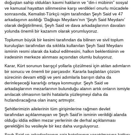
doğuştan sahip oldukları kavmi hakların ve “din-i mübinin” sosyal
ve kamusal hayattan silinmesine karşı verdikleri onurlu mücadele
sonrasında, Kemalist-Türkçü rejim tarafından Şeyh Said ve 47
arkadaşının asıldığı ‘Dağkapı Meydanı’nın ‘Şeyh Said Meydanı’
olarak değiştirilmesi, Şeyh Said ve dava arkadaşlarının davaları
yolunda önemli bir kazanım olarak yorumluyoruz.
Toplumun büyük bir kesimi tarafından da bilinen ve sivil toplum
kuruluşları tarafından da sıklıkla kullanılan Şeyh Said Meydanı
isminin resmi olarak da kabul edilmesini, halkın beklentisinin ve
iradesinin merkeze alınması açısından olumlu buluyoruz.
Karar, Kürt sorunun barışçıl yollarla çözülmesi için atılan adımların
bir sonucu ve önemli bir parçasıdır. Kararla başlatılan çözüm
sürecinin devam ettiği ve yeni adımlarla barışın daha da
derinleşeceği kararlığı ortaya konmuştur. Şeyh Said ve
arkadaşlarının mezarlarının bulunduğu alanın artık onların ismiyle
anılacak olmasının tarihi hatalarla yüzleşmeyi daha da
hızlandıracağına olan inanç artmıştır.
Şehitlerimizin ailelerinin tüm girişimlerine rağmen devlet
tarafından açıklanmayan ve Şeyh Said’in isminin verildiği alanda
olduğu iddia edilen mezar yerlerinin de derhal açıklanması
gerektiğini bu vesileyle bir kez daha vurguluyoruz.
Şeyh Said ve arkadaşlarının aziz hatırlarının yaşatılmasına katkısı