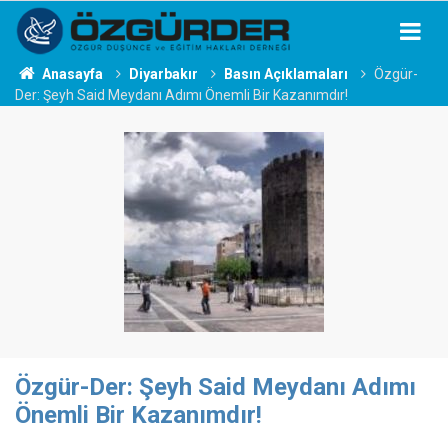
Anasayfa
Diyarbakır
Basın Açıklamaları
Özgür-
Der: Şeyh Said Meydanı Adımı Önemli Bir Kazanımdır!
Özgür-Der: Şeyh Said Meydanı Adımı
Önemli Bir Kazanımdır!