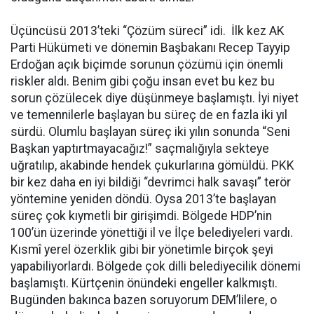
Üçüncüsü 2013’teki “Çözüm süreci” idi. İlk kez AK
Parti Hükümeti ve dönemin Başbakanı Recep Tayyip
Erdoğan açık biçimde sorunun çözümü için önemli
riskler aldı. Benim gibi çoğu insan evet bu kez bu
sorun çözülecek diye düşünmeye başlamıştı. İyi niyet
ve temennilerle başlayan bu süreç de en fazla iki yıl
sürdü. Olumlu başlayan süreç iki yılın sonunda “Seni
Başkan yaptırtmayacağız!” saçmalığıyla sekteye
uğratılıp, akabinde hendek çukurlarına gömüldü. PKK
bir kez daha en iyi bildiği “devrimci halk savaşı” terör
yöntemine yeniden döndü. Oysa 2013’te başlayan
süreç çok kıymetli bir girişimdi. Bölgede HDP’nin
100’ün üzerinde yönettiği il ve İlçe belediyeleri vardı.
Kısmî yerel özerklik gibi bir yönetimle birçok şeyi
yapabiliyorlardı. Bölgede çok dilli belediyecilik dönemi
başlamıştı. Kürtçenin önündeki engeller kalkmıştı.
Bugünden bakınca bazen soruyorum DEM’lilere, o