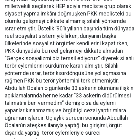
milletvekili seçilerek HEP adıyla mecliste grup olarak
siyaset yapma imkânı doğmuşken PKK meclisteki bu
olumlu gelişmeyi dikkate almamış silahlı yöntemde
ısrar etmiştir. Üstelik ’90’lı yılların başında tüm dünyada
reel sosyalist sistem yıkılırken, dünyanın başka
ülkelerinde sosyalist örgütler kendilerini kapatırken,
PKK dünyadaki bu reel gelişmeyi dikkate almadan
“Gerçek sosyalizmi biz temsil ediyoruz” diyerek silahlı
terör eylemlerini sürdürme kararı almıştır. Silahlı
yöntemde ısrar, terör kısırdöngüsüne yol açmasına
rağmen PKK bu terör yöntemini terk etmemiştir.
Abdullah Öcalan o günlerde 33 askerin ölümüne ilişkin
açıklamalarında her ne kadar “33 askerin öldürülmesi
talimatını ben vermedim” demiş olsa da eylemi
yapanlar kınanmamış ve örgüt içi cezai yaptırımlara
uğramamışlardır. Üç aylık sürecin sonunda Abdullah
Öcalan’ın ateşkes ilanıyla yaptığı bu girişimi, örgüt
dışarıda yaptığı terör eylemleriyle süreci