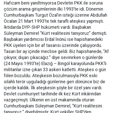
Hafızam beni yanıltmıyorsa Devletin PKK ile soruna
çözüm arama girişimlerinin ilki 1993’te idi. Dönemin
Cumhurbaşkanı Turgut Özal’ın isteği üzerine Abdullah
Öcalan 21 Mart 1993’te tek taraflı ateşkes yapmıştı.
İktidarda DYP-SHP hükümeti vardı. Başbakan
Süleyman Demirel “Kürt realitesini tanıyoruz” demişti.
Başbakan yardımcısı Erdal İnönü ise hapishanedeki
PKK üyeleri için bir af tasarısı üzerinde çalışıyordu.
Tasarı bir ay içinde meclise geldi. Biz hapishanede, “Af
çıkıyor, dışarı çıkacağız.” diye sevinirken o günlerde
(24 Mayıs 1993’te) Elazığ – Bingöl karayolunda PKK’li
militanlar izne çıkan 33 askeri katletti. Ateşkes o gün
fiilen bozuldu. Ateşkesin bozulmasıyla PKK eski
silahlı terör uyguladığı günlerine geri dönünce biz de
içerde kaldık. İlk ateşkesin şöyle bir özel yanı vardı.
Devlet cumhuriyet tarihinde ilk kez Kürt inkârından
vazgeçmişti. Ülkenin en üst makamında oturan
Cumhurbaşkanı Süleyman Demirel, “Kürt realitesini
tanıyoruz.” diyebilmiştir. Kürt vekiller SHP’den