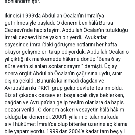
sonlandırmıştır.
İkincisi 1999’da Abdullah Öcalan’ın İmralı’ya
getirilmesiyle başladı. O dönem ben hâlâ Bursa
Cezaevi’nde hapisteyim. Abdullah Öcalan’ın tutulduğu
İmralı cezaevi bize yakın bir yerdi. Avukatlar
sayesinde İmralı’daki görüşme notlarını her hafta
okuyor gelişmeleri takip ediyorduk. Abdullah Öcalan o
yıl çıktığı ilk mahkemede hâkime dönüp “Bana 6 ay
süre verin silahları sonlandırayım.” demişti. Üç ay
sonra örgüt Abdullah Öcalan’ın çağrısına uydu, sınır
dışına çekildi. Bununla kalınmadı dağdan ve
Avrupa’dan iki PKK’li grup gelip devlete teslim oldu.
Biz af çıkacak cezaevleri boşalacak diye beklerken,
dağdan ve Avrupa’dan gelip teslim olanlara da hapis
cezası verildi. O dönem askeri vesayetin hâlâ hâkim
olduğu bir dönemdi. 2000’li yılların ortalarına kadar
sivil hükümet İmralı’da olup bitenler üzerine açıklama
bile yapamıyordu. 1999’dan 2004’e kadar tam beş yıl