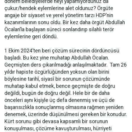
dönem belediyelerde neyi yapamıyordunuz da
çukur/hendek eylemlerine alet oldunuz? Örgüte
angaje bir siyaset ve yerel yönetim tarzı HDP’nin
kazanımlarının sonu oldu. Bir kez daha örgüt Abdullah
Öcalan’la başlayan süreci sonlandırıp silahlı terör
eylemlerine geri döndü.
1 Ekim 2024’ten beri çözüm sürecinin dördüncüsü
başladı. Bu kez yine muhatap Abdullah Öcalan.
Geçmişten ders çıkarılmadığı anlaşılmaktadır. Tam 26
yıldır hapiste özgürlüğünden yoksun olan birini
böylesine tarihî, siyasî bir sorunun çözümünde
muhatap kabul etmek, bence geçmişte de doğru
değildi, bugün de doğru değil. Hele bir de daha
önceleri aynı kişiyle üç defa denenmiş ve üçü de
başarısızlıkla sonuçlanmış olmasına rağmen yeniden
denemek, üzerinde düşünülmesi gereken bir konudur.
Kürt sorunu gibi devasa kapsamlı bir sorunun
konuşulması, çözüme kavuşturulması, hürriyeti