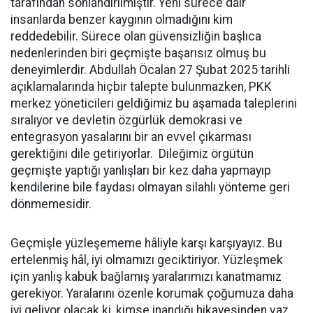
tarafından sonlandırılmıştır. Yeni sürece dair
insanlarda benzer kaygının olmadığını kim
reddedebilir. Sürece olan güvensizliğin başlıca
nedenlerinden biri geçmişte başarısız olmuş bu
deneyimlerdir. Abdullah Öcalan 27 Şubat 2025 tarihli
açıklamalarında hiçbir talepte bulunmazken, PKK
merkez yöneticileri geldiğimiz bu aşamada taleplerini
sıralıyor ve devletin özgürlük demokrasi ve
entegrasyon yasalarını bir an evvel çıkarması
gerektiğini dile getiriyorlar. Dileğimiz örgütün
geçmişte yaptığı yanlışları bir kez daha yapmayıp
kendilerine bile faydası olmayan silahlı yönteme geri
dönmemesidir.
Geçmişle yüzleşememe hâliyle karşı karşıyayız. Bu
ertelenmiş hâl, iyi olmamızı geciktiriyor. Yüzleşmek
için yanlış kabuk bağlamış yaralarımızı kanatmamız
gerekiyor. Yaralarını özenle korumak çoğumuza daha
iyi geliyor olacak ki, kimse inandığı hikayesinden vaz