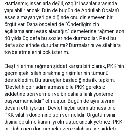
kısıtlanmış insanlarla değil, özgür insanlar arasında
yapılabilir ancak. Dün de bugün de Abdullah Öcalan’ı
esas almayan yeri geldiğinde onu dinlemeyen bir
örgüt var. Daha önceleri de “Önderliğimizin
açıklamalarını esas alacağız.” demelerine rağmen son
40 yılda üç defa bu sözlerinde durmadılar. Peki bu
defa sözlerinde dururlar mı? Durmalarını ve silahlara
tövbe etmelerini çok isterim.
Eleştirilerime rağmen şiddet karşıtı biri olarak, PKK’nin
geçmişteki silah bırakma girişimlerinin tümünü
destekledim. Bu süreçler başladığında ilk tepkim,
“Devlet hiçbir adım atmasa bile PKK gereksiz
şiddetine son vermeli ve bir daha silahlı yönteme
başvurmamalıdır.” olmuştur. Bugün de aynı tavrımı
devam ettiriyorum. Devlet hiçbir adım atmasa bile
PKK silahlı dönemine son vermelidir. Örgütün sınır
dışına çekilme kararı iyi olmuştur, ancak yetmez. PKK
bir daha geri dönmemek üzere silahlara ve şiddete