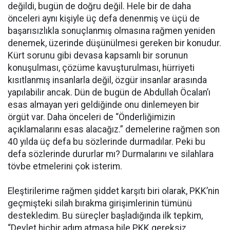
değildi, bugün de doğru değil. Hele bir de daha
önceleri aynı kişiyle üç defa denenmiş ve üçü de
başarısızlıkla sonuçlanmış olmasına rağmen yeniden
denemek, üzerinde düşünülmesi gereken bir konudur.
Kürt sorunu gibi devasa kapsamlı bir sorunun
konuşulması, çözüme kavuşturulması, hürriyeti
kısıtlanmış insanlarla değil, özgür insanlar arasında
yapılabilir ancak. Dün de bugün de Abdullah Öcalan’ı
esas almayan yeri geldiğinde onu dinlemeyen bir
örgüt var. Daha önceleri de “Önderliğimizin
açıklamalarını esas alacağız.” demelerine rağmen son
40 yılda üç defa bu sözlerinde durmadılar. Peki bu
defa sözlerinde dururlar mı? Durmalarını ve silahlara
tövbe etmelerini çok isterim.
Eleştirilerime rağmen şiddet karşıtı biri olarak, PKK’nin
geçmişteki silah bırakma girişimlerinin tümünü
destekledim. Bu süreçler başladığında ilk tepkim,
“Devlet hiçbir adım atmasa bile PKK gereksiz