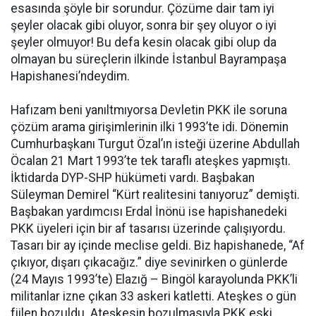
esasında şöyle bir sorundur. Çözüme dair tam iyi
şeyler olacak gibi oluyor, sonra bir şey oluyor o iyi
şeyler olmuyor! Bu defa kesin olacak gibi olup da
olmayan bu süreçlerin ilkinde İstanbul Bayrampaşa
Hapishanesi’ndeydim.
Hafızam beni yanıltmıyorsa Devletin PKK ile soruna
çözüm arama girişimlerinin ilki 1993’te idi. Dönemin
Cumhurbaşkanı Turgut Özal’ın isteği üzerine Abdullah
Öcalan 21 Mart 1993’te tek taraflı ateşkes yapmıştı.
İktidarda DYP-SHP hükümeti vardı. Başbakan
Süleyman Demirel “Kürt realitesini tanıyoruz” demişti.
Başbakan yardımcısı Erdal İnönü ise hapishanedeki
PKK üyeleri için bir af tasarısı üzerinde çalışıyordu.
Tasarı bir ay içinde meclise geldi. Biz hapishanede, “Af
çıkıyor, dışarı çıkacağız.” diye sevinirken o günlerde
(24 Mayıs 1993’te) Elazığ – Bingöl karayolunda PKK’li
militanlar izne çıkan 33 askeri katletti. Ateşkes o gün
fiilen bozuldu. Ateşkesin bozulmasıyla PKK eski