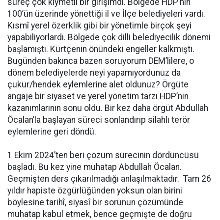
süreç çok kıymetli bir girişimdi. Bölgede HDP’nin
100’ün üzerinde yönettiği il ve İlçe belediyeleri vardı.
Kısmî yerel özerklik gibi bir yönetimle birçok şeyi
yapabiliyorlardı. Bölgede çok dilli belediyecilik dönemi
başlamıştı. Kürtçenin önündeki engeller kalkmıştı.
Bugünden bakınca bazen soruyorum DEM’lilere, o
dönem belediyelerde neyi yapamıyordunuz da
çukur/hendek eylemlerine alet oldunuz? Örgüte
angaje bir siyaset ve yerel yönetim tarzı HDP’nin
kazanımlarının sonu oldu. Bir kez daha örgüt Abdullah
Öcalan’la başlayan süreci sonlandırıp silahlı terör
eylemlerine geri döndü.
1 Ekim 2024’ten beri çözüm sürecinin dördüncüsü
başladı. Bu kez yine muhatap Abdullah Öcalan.
Geçmişten ders çıkarılmadığı anlaşılmaktadır. Tam 26
yıldır hapiste özgürlüğünden yoksun olan birini
böylesine tarihî, siyasî bir sorunun çözümünde
muhatap kabul etmek, bence geçmişte de doğru