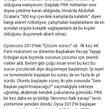
olduğuna inanıyorum. Dağdaki PKK militanları sınır
dışına çekilme kararı aldığında, İmralı’da Abdullah
Öcalan’a “500 kişi içerdeki kamplarda kalabilir” diyen
hangi askerî rütbeliyse, çatışmaları başlatanların da en
azından örgüte kolaylık sağlayanların da bu kişiler
olduğunu düşünmek abartı olmaz.
Üçüncüsü 2013’teki “Çözüm süreci” idi. İlk kez AK
Parti Hükümeti ve dönemin Başbakanı Recep Tayyip
Erdoğan açık biçimde sorunun çözümü için önemli
riskler aldı. Benim gibi çoğu insan evet bu kez bu
sorun çözülecek diye düşünmeye başlamıştı. İyi niyet
ve temennilerle başlayan bu süreç de en fazla iki yıl
sürdü. Olumlu başlayan süreç iki yılın sonunda “Seni
Başkan yaptırtmayacağız!” saçmalığıyla sekteye
uğratılıp, akabinde hendek çukurlarına gömüldü. PKK
bir kez daha en iyi bildiği “devrimci halk savaşı” terör
yöntemine yeniden döndü. Oysa 2013’te başlayan