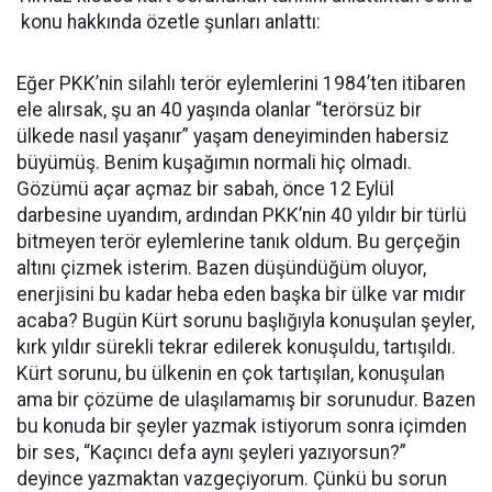
konu hakkında özetle şunları anlattı:
Eğer PKK’nin silahlı terör eylemlerini 1984’ten itibaren
ele alırsak, şu an 40 yaşında olanlar “terörsüz bir
ülkede nasıl yaşanır” yaşam deneyiminden habersiz
büyümüş. Benim kuşağımın normali hiç olmadı.
Gözümü açar açmaz bir sabah, önce 12 Eylül
darbesine uyandım, ardından PKK’nin 40 yıldır bir türlü
bitmeyen terör eylemlerine tanık oldum. Bu gerçeğin
altını çizmek isterim. Bazen düşündüğüm oluyor,
enerjisini bu kadar heba eden başka bir ülke var mıdır
acaba? Bugün Kürt sorunu başlığıyla konuşulan şeyler,
kırk yıldır sürekli tekrar edilerek konuşuldu, tartışıldı.
Kürt sorunu, bu ülkenin en çok tartışılan, konuşulan
ama bir çözüme de ulaşılamamış bir sorunudur. Bazen
bu konuda bir şeyler yazmak istiyorum sonra içimden
bir ses, “Kaçıncı defa aynı şeyleri yazıyorsun?”
deyince yazmaktan vazgeçiyorum. Çünkü bu sorun