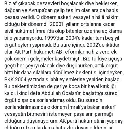
Biz af çıkacak cezaevleri boşalacak diye beklerken,
dağdan ve Avrupa’dan gelip teslim olanlara da hapis
cezası verildi. O dönem askeri vesayetin hâlâ hâkim
olduğu bir dönemdi. 2000’li yılların ortalarına kadar
sivil hükümet İmralı’da olup bitenler üzerine açıklama
bile yapamıyordu. 1999’dan 2004’e kadar tam beş yıl
örgüt eylem yapmadı. Bu süre içinde 2002’de iktidar
olan AK Parti hükümeti AB reformlarına hız vererek
çok önemli gelişmeler kaydetmişti. Biz Türkiye uçuşa
geçti her şey iyi olacak diye düşünürken, artık örgüt
bitti bir daha silahlara dönülmez beklentisi içindeyken,
PKK 2004 yazında silahlı eylemlerine yeniden başladı.
Bu beklentimizden de geriye koca bir hayal kırıklığı
kaldı. İkinci defa Abdullah Öcalan’ın başlattığı süreci
örgüt dışarıda sonlandırmış oldu. Bu sürecin
sonlandırılmasında o dönem İmralı’ya bakan askerî
vesayetin bitmesini istemeyen paşaların parmağı
olduğunu düşünüyorum. AK parti hükümetinin yapmış
olduğu reformlardan rahatsızlık duyan erklerin işi