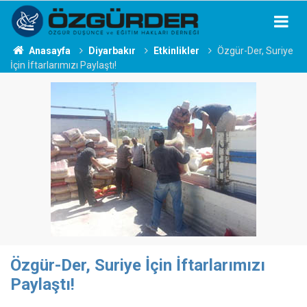
Anasayfa
Diyarbakır
Etkinlikler
Özgür-Der, Suriye
İçin İftarlarımızı Paylaştı!
Özgür-Der, Suriye İçin İftarlarımızı
Paylaştı!