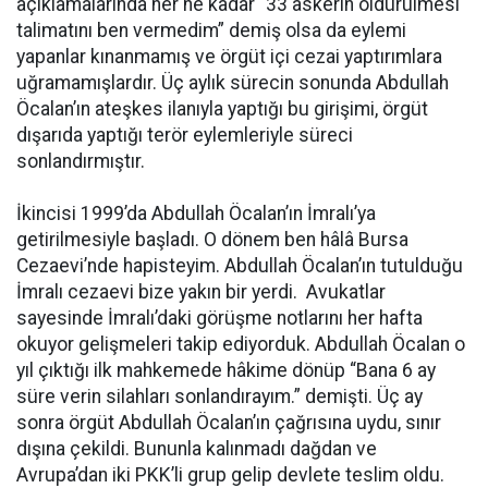
açıklamalarında her ne kadar “33 askerin öldürülmesi
talimatını ben vermedim” demiş olsa da eylemi
yapanlar kınanmamış ve örgüt içi cezai yaptırımlara
uğramamışlardır. Üç aylık sürecin sonunda Abdullah
Öcalan’ın ateşkes ilanıyla yaptığı bu girişimi, örgüt
dışarıda yaptığı terör eylemleriyle süreci
sonlandırmıştır.
İkincisi 1999’da Abdullah Öcalan’ın İmralı’ya
getirilmesiyle başladı. O dönem ben hâlâ Bursa
Cezaevi’nde hapisteyim. Abdullah Öcalan’ın tutulduğu
İmralı cezaevi bize yakın bir yerdi. Avukatlar
sayesinde İmralı’daki görüşme notlarını her hafta
okuyor gelişmeleri takip ediyorduk. Abdullah Öcalan o
yıl çıktığı ilk mahkemede hâkime dönüp “Bana 6 ay
süre verin silahları sonlandırayım.” demişti. Üç ay
sonra örgüt Abdullah Öcalan’ın çağrısına uydu, sınır
dışına çekildi. Bununla kalınmadı dağdan ve
Avrupa’dan iki PKK’li grup gelip devlete teslim oldu.