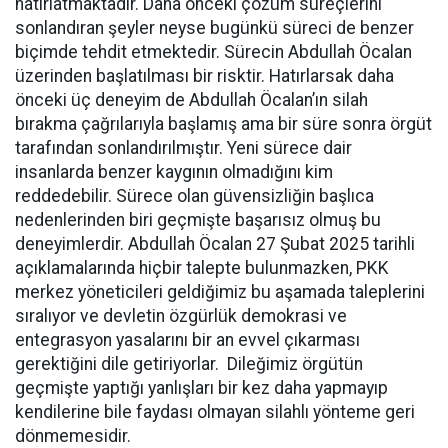
hatırlatmaktadır. Daha önceki çözüm süreçlerini
sonlandıran şeyler neyse bugünkü süreci de benzer
biçimde tehdit etmektedir. Sürecin Abdullah Öcalan
üzerinden başlatılması bir risktir. Hatırlarsak daha
önceki üç deneyim de Abdullah Öcalan’ın silah
bırakma çağrılarıyla başlamış ama bir süre sonra örgüt
tarafından sonlandırılmıştır. Yeni sürece dair
insanlarda benzer kaygının olmadığını kim
reddedebilir. Sürece olan güvensizliğin başlıca
nedenlerinden biri geçmişte başarısız olmuş bu
deneyimlerdir. Abdullah Öcalan 27 Şubat 2025 tarihli
açıklamalarında hiçbir talepte bulunmazken, PKK
merkez yöneticileri geldiğimiz bu aşamada taleplerini
sıralıyor ve devletin özgürlük demokrasi ve
entegrasyon yasalarını bir an evvel çıkarması
gerektiğini dile getiriyorlar. Dileğimiz örgütün
geçmişte yaptığı yanlışları bir kez daha yapmayıp
kendilerine bile faydası olmayan silahlı yönteme geri
dönmemesidir.