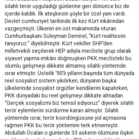
silahlı terör uyguladığı günlerine geri dönünce biz de
içerde kaldık. İlk ateşkesin şöyle bir özel yanı vardı.
Devlet cumhuriyet tarihinde ilk kez Kürt inkârından
vazgeçmişti. Ülkenin en üst makamında oturan
Cumhurbaşkanı Süleyman Demirel, “Kürt realitesini
tanıyoruz.” diyebilmiştir. Kürt vekiller SHP’den
milletvekili seçilerek HEP adıyla mecliste grup olarak
siyaset yapma imkânı doğmuşken PKK meclisteki bu
olumlu gelişmeyi dikkate almamış silahlı yöntemde
ısrar etmiştir. Üstelik ’90’lı yılların başında tüm dünyada
reel sosyalist sistem yıkılırken, dünyanın başka
ülkelerinde sosyalist örgütler kendilerini kapatırken,
PKK dünyadaki bu reel gelişmeyi dikkate almadan
“Gerçek sosyalizmi biz temsil ediyoruz” diyerek silahlı
terör eylemlerini sürdürme kararı almıştır. Silahlı
yöntemde ısrar, terör kısırdöngüsüne yol açmasına
rağmen PKK bu terör yöntemini terk etmemiştir.
Abdullah Öcalan o günlerde 33 askerin ölümüne ilişkin