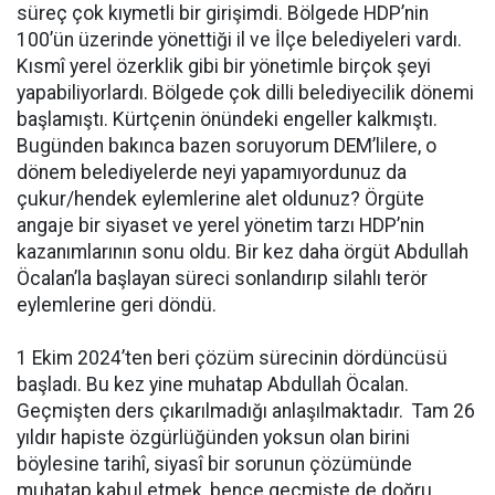
süreç çok kıymetli bir girişimdi. Bölgede HDP’nin
100’ün üzerinde yönettiği il ve İlçe belediyeleri vardı.
Kısmî yerel özerklik gibi bir yönetimle birçok şeyi
yapabiliyorlardı. Bölgede çok dilli belediyecilik dönemi
başlamıştı. Kürtçenin önündeki engeller kalkmıştı.
Bugünden bakınca bazen soruyorum DEM’lilere, o
dönem belediyelerde neyi yapamıyordunuz da
çukur/hendek eylemlerine alet oldunuz? Örgüte
angaje bir siyaset ve yerel yönetim tarzı HDP’nin
kazanımlarının sonu oldu. Bir kez daha örgüt Abdullah
Öcalan’la başlayan süreci sonlandırıp silahlı terör
eylemlerine geri döndü.
1 Ekim 2024’ten beri çözüm sürecinin dördüncüsü
başladı. Bu kez yine muhatap Abdullah Öcalan.
Geçmişten ders çıkarılmadığı anlaşılmaktadır. Tam 26
yıldır hapiste özgürlüğünden yoksun olan birini
böylesine tarihî, siyasî bir sorunun çözümünde
muhatap kabul etmek, bence geçmişte de doğru