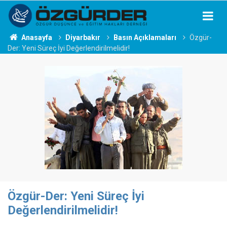
Anasayfa
Diyarbakır
Basın Açıklamaları
Özgür-
Der: Yeni Süreç İyi Değerlendirilmelidir!
Özgür-Der: Yeni Süreç İyi
Değerlendirilmelidir!