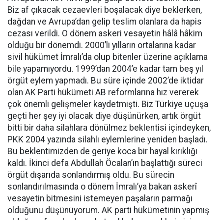
Biz af çıkacak cezaevleri boşalacak diye beklerken,
dağdan ve Avrupa’dan gelip teslim olanlara da hapis
cezası verildi. O dönem askeri vesayetin hâlâ hâkim
olduğu bir dönemdi. 2000’li yılların ortalarına kadar
sivil hükümet İmralı’da olup bitenler üzerine açıklama
bile yapamıyordu. 1999’dan 2004’e kadar tam beş yıl
örgüt eylem yapmadı. Bu süre içinde 2002’de iktidar
olan AK Parti hükümeti AB reformlarına hız vererek
çok önemli gelişmeler kaydetmişti. Biz Türkiye uçuşa
geçti her şey iyi olacak diye düşünürken, artık örgüt
bitti bir daha silahlara dönülmez beklentisi içindeyken,
PKK 2004 yazında silahlı eylemlerine yeniden başladı.
Bu beklentimizden de geriye koca bir hayal kırıklığı
kaldı. İkinci defa Abdullah Öcalan’ın başlattığı süreci
örgüt dışarıda sonlandırmış oldu. Bu sürecin
sonlandırılmasında o dönem İmralı’ya bakan askerî
vesayetin bitmesini istemeyen paşaların parmağı
olduğunu düşünüyorum. AK parti hükümetinin yapmış