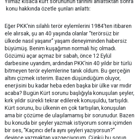
Yılmaz kısaca kürt sorununun tarihini anlattıktan sonra
konu hakkında özetle şunları anlattı:
Eğer PKK’nin silahlı terör eylemlerini 1984’ten itibaren
ele alırsak, şu an 40 yaşında olanlar “terörsüz bir
ülkede nasıl yaşanır” yaşam deneyiminden habersiz
büyümüş. Benim kuşağımın normali hiç olmadı.
Gözümü açar açmaz bir sabah, önce 12 Eylül
darbesine uyandım, ardından PKK’nin 40 yıldır bir türlü
bitmeyen terör eylemlerine tanık oldum. Bu gerçeğin
altını çizmek isterim. Bazen düşündüğüm oluyor,
enerjisini bu kadar heba eden başka bir ülke var mıdır
acaba? Bugün Kürt sorunu başlığıyla konuşulan şeyler,
kırk yıldır sürekli tekrar edilerek konuşuldu, tartışıldı.
Kürt sorunu, bu ülkenin en çok tartışılan, konuşulan
ama bir çözüme de ulaşılamamış bir sorunudur. Bazen
bu konuda bir şeyler yazmak istiyorum sonra içimden
bir ses, “Kaçıncı defa aynı şeyleri yazıyorsun?”
deyince yazmaktan vazgeçiyorum. Çünkü bu sorun