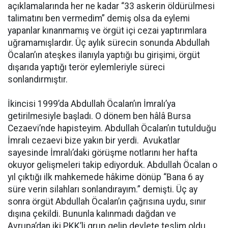
açıklamalarında her ne kadar “33 askerin öldürülmesi
talimatını ben vermedim” demiş olsa da eylemi
yapanlar kınanmamış ve örgüt içi cezai yaptırımlara
uğramamışlardır. Üç aylık sürecin sonunda Abdullah
Öcalan’ın ateşkes ilanıyla yaptığı bu girişimi, örgüt
dışarıda yaptığı terör eylemleriyle süreci
sonlandırmıştır.
İkincisi 1999’da Abdullah Öcalan’ın İmralı’ya
getirilmesiyle başladı. O dönem ben hâlâ Bursa
Cezaevi’nde hapisteyim. Abdullah Öcalan’ın tutulduğu
İmralı cezaevi bize yakın bir yerdi. Avukatlar
sayesinde İmralı’daki görüşme notlarını her hafta
okuyor gelişmeleri takip ediyorduk. Abdullah Öcalan o
yıl çıktığı ilk mahkemede hâkime dönüp “Bana 6 ay
süre verin silahları sonlandırayım.” demişti. Üç ay
sonra örgüt Abdullah Öcalan’ın çağrısına uydu, sınır
dışına çekildi. Bununla kalınmadı dağdan ve
Avrupa’dan iki PKK’li grup gelip devlete teslim oldu.