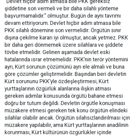
“Devlet hiçbir adım atmasa bile PKK gereksiz
şiddetine son vermeli ve bir daha silahlı yönteme
başvurmamalıdır.” olmuştur. Bugün de aynı tavrımı
devam ettiriyorum. Devlet hiçbir adım atmasa bile
PKK silahlı dönemine son vermelidir. Örgütün sınır
dışına çekilme kararı iyi olmuştur, ancak yetmez. PKK
bir daha geri dönmemek üzere silahlara ve şiddete
tövbe etmelidir. Gelinen aşamada devlet eski
hatalarında ısrar etmemelidir. PKK’nin terör yöntemini
ayrı, Kürt sorunun çözümünü ayrı ele almalı ve buna
göre çözümler geliştirmelidir. Başından beri devletin
Kürt sorununu PKK’yle özdeşleştirmesi, Kürt
yurttaşlarının özgürlük alanlarına ilişkin atması
gereken adımlar konusunda örgütü bahane etmesi
doğru bir tutum değildi. Devletin örgütle konuşması
müzakere etmesi gereken tek konu örgütün elindeki
silahlar olabilir ancak. Örgütün silahsızlandırılması için
müzakere yapılabilir, ama Kürt yurttaşlarının anadilinin
korunması, Kürt kültürünün özgürlükler içinde