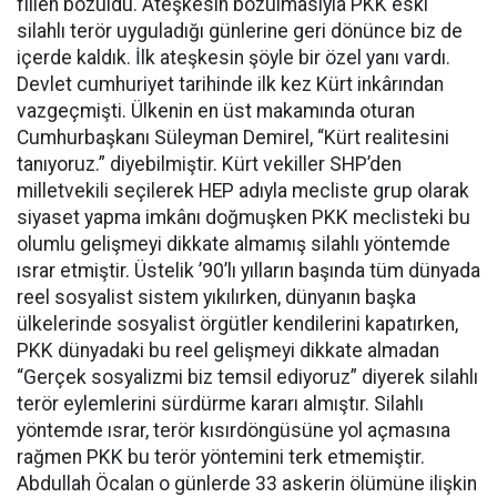
fiilen bozuldu. Ateşkesin bozulmasıyla PKK eski
silahlı terör uyguladığı günlerine geri dönünce biz de
içerde kaldık. İlk ateşkesin şöyle bir özel yanı vardı.
Devlet cumhuriyet tarihinde ilk kez Kürt inkârından
vazgeçmişti. Ülkenin en üst makamında oturan
Cumhurbaşkanı Süleyman Demirel, “Kürt realitesini
tanıyoruz.” diyebilmiştir. Kürt vekiller SHP’den
milletvekili seçilerek HEP adıyla mecliste grup olarak
siyaset yapma imkânı doğmuşken PKK meclisteki bu
olumlu gelişmeyi dikkate almamış silahlı yöntemde
ısrar etmiştir. Üstelik ’90’lı yılların başında tüm dünyada
reel sosyalist sistem yıkılırken, dünyanın başka
ülkelerinde sosyalist örgütler kendilerini kapatırken,
PKK dünyadaki bu reel gelişmeyi dikkate almadan
“Gerçek sosyalizmi biz temsil ediyoruz” diyerek silahlı
terör eylemlerini sürdürme kararı almıştır. Silahlı
yöntemde ısrar, terör kısırdöngüsüne yol açmasına
rağmen PKK bu terör yöntemini terk etmemiştir.
Abdullah Öcalan o günlerde 33 askerin ölümüne ilişkin