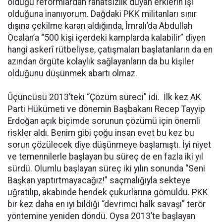
olduğu reformlardan rahatsızlık duyan erklerin işi
olduğuna inanıyorum. Dağdaki PKK militanları sınır
dışına çekilme kararı aldığında, İmralı’da Abdullah
Öcalan’a “500 kişi içerdeki kamplarda kalabilir” diyen
hangi askerî rütbeliyse, çatışmaları başlatanların da en
azından örgüte kolaylık sağlayanların da bu kişiler
olduğunu düşünmek abartı olmaz.
Üçüncüsü 2013’teki “Çözüm süreci” idi. İlk kez AK
Parti Hükümeti ve dönemin Başbakanı Recep Tayyip
Erdoğan açık biçimde sorunun çözümü için önemli
riskler aldı. Benim gibi çoğu insan evet bu kez bu
sorun çözülecek diye düşünmeye başlamıştı. İyi niyet
ve temennilerle başlayan bu süreç de en fazla iki yıl
sürdü. Olumlu başlayan süreç iki yılın sonunda “Seni
Başkan yaptırtmayacağız!” saçmalığıyla sekteye
uğratılıp, akabinde hendek çukurlarına gömüldü. PKK
bir kez daha en iyi bildiği “devrimci halk savaşı” terör
yöntemine yeniden döndü. Oysa 2013’te başlayan