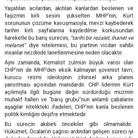
Yaşatılan acılardan, akıtılan kanlardan beslenen ve
faşizmin kirli sesini yükselten MHP'nin; Kürt
sorununun çözüme kavuşmasıyla, mevzi kaybederek
tarihin kirli sayfalarına kaydedilme korkusundan
hareketle bu barış sürecini,
"tarihi bir rezalet, ihanet ve
melanet"
diye nitelemesi, bu partinin vicdan sahibi
insanlar nezdinde lanetlenmesine neden olacaktır.
Aynı zamanda, Kemalist zulmün büyük varisi olan
CHP'nin de MHP'den eksik kalmayan şovenist tavrı;
kurucu resmi ideolojinin zihinsel arka planını
yansıtması açısından manidardır. CHP liderinin Kürt
açılımıyla ilgili bugüne değin sürdürdüğü müzmin
muhalif halleri ve "barış grubu"nun anlamlı çabalarını
aşağılar nitelikteki ifadeleri, CHP'nin kanla beslenen
politik kimliğini deşifre etmektedir.
Bu sürecin akıbeti öncekiler gibi olmamalıdır.
Hükümet, Öcalan'ın çağrısı ardından gelişen süreci iyi