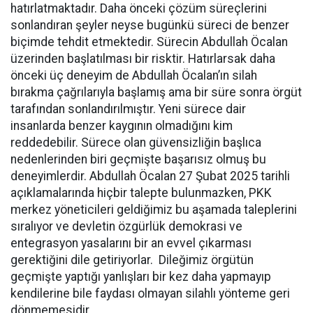
hatırlatmaktadır. Daha önceki çözüm süreçlerini
sonlandıran şeyler neyse bugünkü süreci de benzer
biçimde tehdit etmektedir. Sürecin Abdullah Öcalan
üzerinden başlatılması bir risktir. Hatırlarsak daha
önceki üç deneyim de Abdullah Öcalan’ın silah
bırakma çağrılarıyla başlamış ama bir süre sonra örgüt
tarafından sonlandırılmıştır. Yeni sürece dair
insanlarda benzer kaygının olmadığını kim
reddedebilir. Sürece olan güvensizliğin başlıca
nedenlerinden biri geçmişte başarısız olmuş bu
deneyimlerdir. Abdullah Öcalan 27 Şubat 2025 tarihli
açıklamalarında hiçbir talepte bulunmazken, PKK
merkez yöneticileri geldiğimiz bu aşamada taleplerini
sıralıyor ve devletin özgürlük demokrasi ve
entegrasyon yasalarını bir an evvel çıkarması
gerektiğini dile getiriyorlar. Dileğimiz örgütün
geçmişte yaptığı yanlışları bir kez daha yapmayıp
kendilerine bile faydası olmayan silahlı yönteme geri
dönmemesidir.