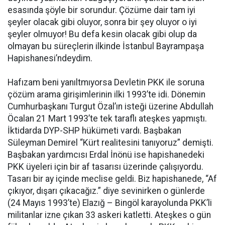
esasında şöyle bir sorundur. Çözüme dair tam iyi
şeyler olacak gibi oluyor, sonra bir şey oluyor o iyi
şeyler olmuyor! Bu defa kesin olacak gibi olup da
olmayan bu süreçlerin ilkinde İstanbul Bayrampaşa
Hapishanesi’ndeydim.
Hafızam beni yanıltmıyorsa Devletin PKK ile soruna
çözüm arama girişimlerinin ilki 1993’te idi. Dönemin
Cumhurbaşkanı Turgut Özal’ın isteği üzerine Abdullah
Öcalan 21 Mart 1993’te tek taraflı ateşkes yapmıştı.
İktidarda DYP-SHP hükümeti vardı. Başbakan
Süleyman Demirel “Kürt realitesini tanıyoruz” demişti.
Başbakan yardımcısı Erdal İnönü ise hapishanedeki
PKK üyeleri için bir af tasarısı üzerinde çalışıyordu.
Tasarı bir ay içinde meclise geldi. Biz hapishanede, “Af
çıkıyor, dışarı çıkacağız.” diye sevinirken o günlerde
(24 Mayıs 1993’te) Elazığ – Bingöl karayolunda PKK’li
militanlar izne çıkan 33 askeri katletti. Ateşkes o gün