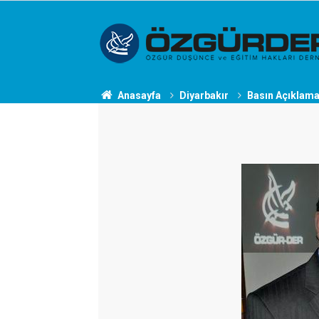
Anasayfa
Diyarbakır
Basın Açıklama