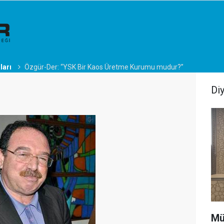
ları
Özgür-Der: “YSK Bir Kaos Üretme Kurumu mudur?”
Di
Mü