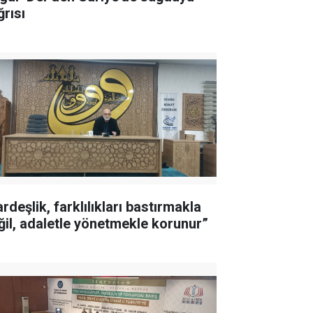
ğrısı
rdeşlik, farklılıkları bastırmakla
ğil, adaletle yönetmekle korunur”