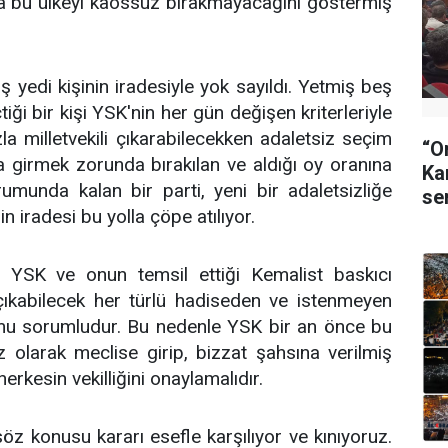
la bu ülkeyi kaossuz bırakmayacağını göstermiş
ş yedi kişinin iradesiyle yok sayıldı. Yetmiş beş
iği bir kişi YSK'nin her gün değişen kriterleriyle
zla milletvekili çıkarabilecekken adaletsiz seçim
“O
a girmek zorunda bırakılan ve aldığı oy oranına
Ka
umunda kalan bir parti, yeni bir adaletsizliğe
se
n iradesi bu yolla çöpe atılıyor.
 YSK ve onun temsil ettiği Kemalist baskıcı
çıkabilecek her türlü hadiseden ve istenmeyen
u sorumludur. Bu nedenle YSK bir an önce bu
 olarak meclise girip, bizzat şahsına verilmiş
herkesin vekilliğini onaylamalıdır.
z konusu kararı esefle karşılıyor ve kınıyoruz.