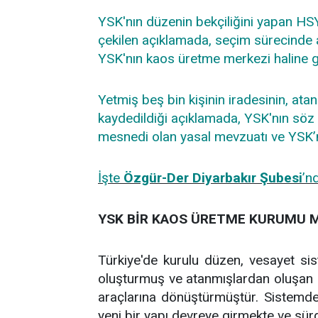
YSK'nın düzenin bekçiliğini yapan HSY
çekilen açıklamada, seçim sürecinde ald
YSK'nın kaos üretme merkezi haline gel
Yetmiş beş bin kişinin iradesinin, atan
kaydedildiği açıklamada, YSK'nın söz
mesnedi olan yasal mevzuatı ve YSK’nın
İşte
Özgür-Der Diyarbakır Şubesi
’n
YSK BİR KAOS ÜRETME KURUMU 
Türkiye'de kurulu düzen, vesayet sis
oluşturmuş ve atanmışlardan oluşan 
araçlarına dönüştürmüştür. Sistemde h
yeni bir yapı devreye girmekte ve sü