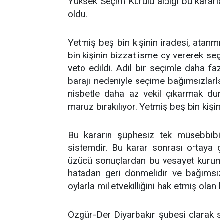
Yüksek Seçim Kurulu aldığı bu karar
oldu.
Yetmiş beş bin kişinin iradesi, atanmı
bin kişinin bizzat isme oy vererek seçt
veto edildi. Adil bir seçimle daha fa
barajı nedeniyle seçime bağımsızlarl
nisbetle daha az vekil çıkarmak dur
maruz bırakılıyor. Yetmiş beş bin kişini
Bu kararın şüphesiz tek müsebbibi
sistemdir. Bu karar sonrası ortaya 
üzücü sonuçlardan bu vesayet kurum
hatadan geri dönmelidir ve bağımsız
oylarla milletvekilliğini hak etmiş olan 
Özgür-Der Diyarbakır şubesi olarak sö