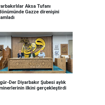
yarbakırlılar Aksa Tufanı
ldönümünde Gazze direnişini
lamladı
gür-Der Diyarbakır Şubesi aylık
inerlerinin ilkini gerçekleştirdi