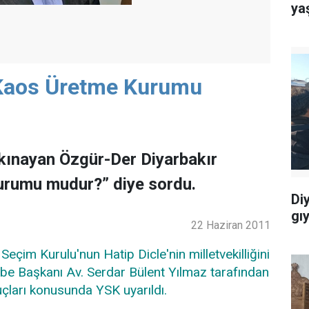
ya
 Kaos Üretme Kurumu
 kınayan Özgür-Der Diyarbakır
urumu mudur?” diye sordu.
Di
gı
22 Haziran 2011
çim Kurulu'nun Hatip Dicle'nin milletvekilliğini
ube Başkanı Av. Serdar Bülent Yılmaz tarafından
uçları konusunda YSK uyarıldı.