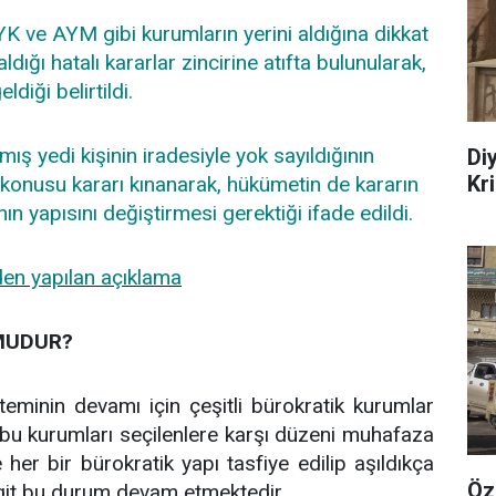
K ve AYM gibi kurumların yerini aldığına dikkat
ığı hatalı kararlar zincirine atıfta bulunularak,
diği belirtildi.
mış yedi kişinin iradesiyle yok sayıldığının
Di
Kr
 konusu kararı kınanarak, hükümetin de kararın
 yapısını değiştirmesi gerektiği ifade edildi.
den yapılan açıklama
MUDUR?
teminin devamı için çeşitli bürokratik kurumlar
bu kurumları seçilenlere karşı düzeni muhafaza
er bir bürokratik yapı tasfiye edilip aşıldıkça
Öz
rgit bu durum devam etmektedir.