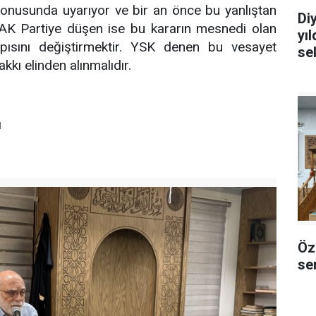
 konusunda uyarıyor ve bir an önce bu yanlıştan
Di
 AK Partiye düşen ise bu kararın mesnedi olan
yı
ısını değiştirmektir. YSK denen bu vesayet
se
kkı elinden alınmalıdır.
ı
Öz
sem