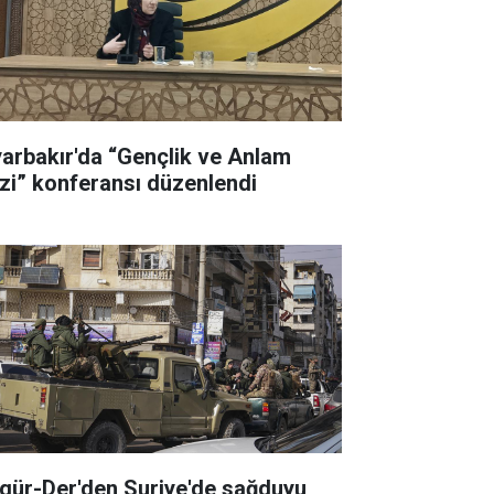
yarbakır'da “Gençlik ve Anlam
izi” konferansı düzenlendi
gür-Der'den Suriye'de sağduyu