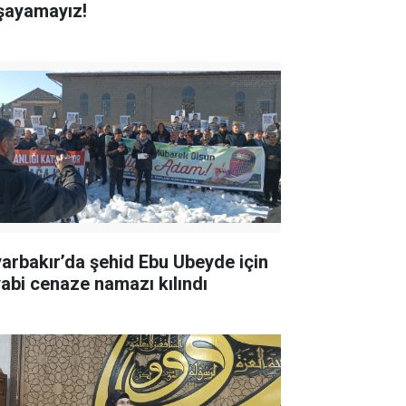
şayamayız!
yarbakır’da şehid Ebu Ubeyde için
yabi cenaze namazı kılındı