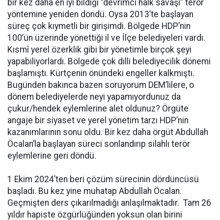
bir kez daha en iyi bildiği “devrimci halk savaşı” terör
yöntemine yeniden döndü. Oysa 2013’te başlayan
süreç çok kıymetli bir girişimdi. Bölgede HDP’nin
100’ün üzerinde yönettiği il ve İlçe belediyeleri vardı.
Kısmî yerel özerklik gibi bir yönetimle birçok şeyi
yapabiliyorlardı. Bölgede çok dilli belediyecilik dönemi
başlamıştı. Kürtçenin önündeki engeller kalkmıştı.
Bugünden bakınca bazen soruyorum DEM’lilere, o
dönem belediyelerde neyi yapamıyordunuz da
çukur/hendek eylemlerine alet oldunuz? Örgüte
angaje bir siyaset ve yerel yönetim tarzı HDP’nin
kazanımlarının sonu oldu. Bir kez daha örgüt Abdullah
Öcalan’la başlayan süreci sonlandırıp silahlı terör
eylemlerine geri döndü.
1 Ekim 2024’ten beri çözüm sürecinin dördüncüsü
başladı. Bu kez yine muhatap Abdullah Öcalan.
Geçmişten ders çıkarılmadığı anlaşılmaktadır. Tam 26
yıldır hapiste özgürlüğünden yoksun olan birini