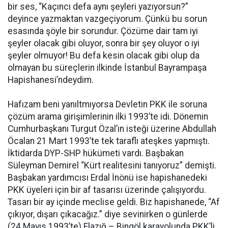
bir ses, “Kaçıncı defa aynı şeyleri yazıyorsun?”
deyince yazmaktan vazgeçiyorum. Çünkü bu sorun
esasında şöyle bir sorundur. Çözüme dair tam iyi
şeyler olacak gibi oluyor, sonra bir şey oluyor o iyi
şeyler olmuyor! Bu defa kesin olacak gibi olup da
olmayan bu süreçlerin ilkinde İstanbul Bayrampaşa
Hapishanesi’ndeydim.
Hafızam beni yanıltmıyorsa Devletin PKK ile soruna
çözüm arama girişimlerinin ilki 1993’te idi. Dönemin
Cumhurbaşkanı Turgut Özal’ın isteği üzerine Abdullah
Öcalan 21 Mart 1993’te tek taraflı ateşkes yapmıştı.
İktidarda DYP-SHP hükümeti vardı. Başbakan
Süleyman Demirel “Kürt realitesini tanıyoruz” demişti.
Başbakan yardımcısı Erdal İnönü ise hapishanedeki
PKK üyeleri için bir af tasarısı üzerinde çalışıyordu.
Tasarı bir ay içinde meclise geldi. Biz hapishanede, “Af
çıkıyor, dışarı çıkacağız.” diye sevinirken o günlerde
(24 Mayıs 1993’te) Elazığ – Bingöl karayolunda PKK’li