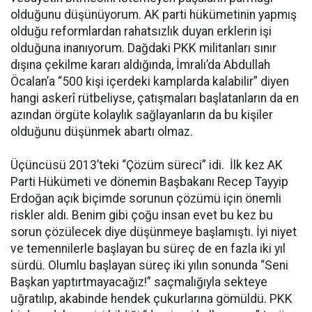
olduğunu düşünüyorum. AK parti hükümetinin yapmış
olduğu reformlardan rahatsızlık duyan erklerin işi
olduğuna inanıyorum. Dağdaki PKK militanları sınır
dışına çekilme kararı aldığında, İmralı’da Abdullah
Öcalan’a “500 kişi içerdeki kamplarda kalabilir” diyen
hangi askerî rütbeliyse, çatışmaları başlatanların da en
azından örgüte kolaylık sağlayanların da bu kişiler
olduğunu düşünmek abartı olmaz.
Üçüncüsü 2013’teki “Çözüm süreci” idi. İlk kez AK
Parti Hükümeti ve dönemin Başbakanı Recep Tayyip
Erdoğan açık biçimde sorunun çözümü için önemli
riskler aldı. Benim gibi çoğu insan evet bu kez bu
sorun çözülecek diye düşünmeye başlamıştı. İyi niyet
ve temennilerle başlayan bu süreç de en fazla iki yıl
sürdü. Olumlu başlayan süreç iki yılın sonunda “Seni
Başkan yaptırtmayacağız!” saçmalığıyla sekteye
uğratılıp, akabinde hendek çukurlarına gömüldü. PKK