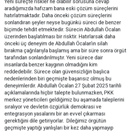
Yeni süreçte riskler ne olabilir sorusuna cevap
aradığımızda hafızam bana eski çözüm süreçlerini
hatırlatmaktadır. Daha önceki çözüm süreçlerini
sonlandıran şeyler neyse bugünkü süreci de benzer
biçimde tehdit etmektedir. Sürecin Abdullah Öcalan
üzerinden başlatılması bir risktir. Hatırlarsak daha
önceki üç deneyim de Abdullah Öcalan’ın silah
bırakma çağrılarıyla başlamış ama bir süre sonra örgüt
tarafından sonlandırılmıştır. Yeni sürece dair
insanlarda benzer kaygının olmadığını kim
reddedebilir. Sürece olan güvensizliğin başlıca
nedenlerinden biri geçmişte başarısız olmuş bu
deneyimlerdir. Abdullah Öcalan 27 Şubat 2025 tarihli
açıklamalarında hiçbir talepte bulunmazken, PKK
merkez yöneticileri geldiğimiz bu aşamada taleplerini
sıralıyor ve devletin özgürlük demokrasi ve
entegrasyon yasalarını bir an evvel çıkarması
gerektiğini dile getiriyorlar. Dileğimiz örgütün
geçmişte yaptığı yanlışları bir kez daha yapmayıp