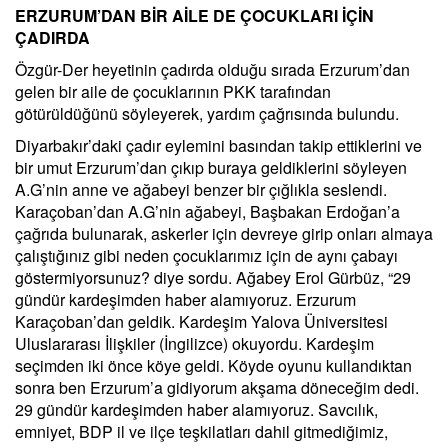
ERZURUM’DAN BİR AİLE DE ÇOCUKLARI İÇİN
ÇADIRDA
Özgür-Der heyetinin çadırda olduğu sırada Erzurum’dan
gelen bir aile de çocuklarının PKK tarafından
götürüldüğünü söyleyerek, yardım çağrısında bulundu.
Diyarbakır’daki çadır eylemini basından takip ettiklerini ve
bir umut Erzurum’dan çıkıp buraya geldiklerini söyleyen
A.G’nin anne ve ağabeyi benzer bir çığlıkla seslendi.
Karaçoban’dan A.G’nin ağabeyi, Başbakan Erdoğan’a
çağrıda bulunarak, askerler için devreye girip onları almaya
çalıştığınız gibi neden çocuklarımız için de aynı çabayı
göstermiyorsunuz? diye sordu. Ağabey Erol Gürbüz, “29
gündür kardeşimden haber alamıyoruz. Erzurum
Karaçoban’dan geldik. Kardeşim Yalova Üniversitesi
Uluslararası İlişkiler (İngilizce) okuyordu. Kardeşim
seçimden iki önce köye geldi. Köyde oyunu kullandıktan
sonra ben Erzurum’a gidiyorum akşama döneceğim dedi.
29 gündür kardeşimden haber alamıyoruz. Savcılık,
emniyet, BDP il ve ilçe teşkilatları dahil gitmediğimiz,