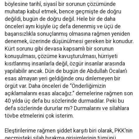
böylesine tarihî, siyasî bir sorunun çözümünde
muhatap kabul etmek, bence geçmişte de doğru
değildi, bugün de doğru değil. Hele bir de daha
önceleri aynı kişiyle üç defa denenmiş ve üçü de
başarısızlıkla sonuçlanmış olmasına rağmen yeniden
denemek, üzerinde düşünülmesi gereken bir konudur.
Kürt sorunu gibi devasa kapsamlı bir sorunun
konuşulması, çözüme kavuşturulması, hürriyeti
kısıtlanmış insanlarla değil, özgür insanlar arasında
yapılabilir ancak. Dün de bugün de Abdullah Öcalan’ı
esas almayan yeri geldiğinde onu dinlemeyen bir
örgüt var. Daha önceleri de “Önderliğimizin
açıklamalarını esas alacağız.” demelerine rağmen son
40 yılda üç defa bu sözlerinde durmadılar. Peki bu
defa sözlerinde dururlar mı? Durmalarını ve silahlara
tövbe etmelerini çok isterim.
Eleştirilerime rağmen şiddet karşıtı biri olarak, PKK’nin
geçmişteki silah bırakma girişimlerinin tümünü