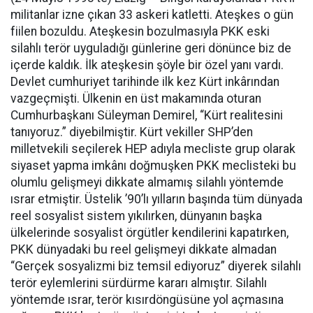
militanlar izne çıkan 33 askeri katletti. Ateşkes o gün
fiilen bozuldu. Ateşkesin bozulmasıyla PKK eski
silahlı terör uyguladığı günlerine geri dönünce biz de
içerde kaldık. İlk ateşkesin şöyle bir özel yanı vardı.
Devlet cumhuriyet tarihinde ilk kez Kürt inkârından
vazgeçmişti. Ülkenin en üst makamında oturan
Cumhurbaşkanı Süleyman Demirel, “Kürt realitesini
tanıyoruz.” diyebilmiştir. Kürt vekiller SHP’den
milletvekili seçilerek HEP adıyla mecliste grup olarak
siyaset yapma imkânı doğmuşken PKK meclisteki bu
olumlu gelişmeyi dikkate almamış silahlı yöntemde
ısrar etmiştir. Üstelik ’90’lı yılların başında tüm dünyada
reel sosyalist sistem yıkılırken, dünyanın başka
ülkelerinde sosyalist örgütler kendilerini kapatırken,
PKK dünyadaki bu reel gelişmeyi dikkate almadan
“Gerçek sosyalizmi biz temsil ediyoruz” diyerek silahlı
terör eylemlerini sürdürme kararı almıştır. Silahlı
yöntemde ısrar, terör kısırdöngüsüne yol açmasına