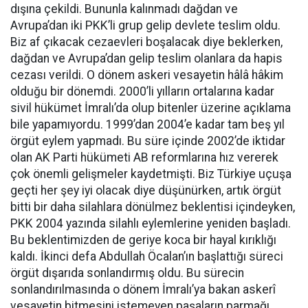
dışına çekildi. Bununla kalınmadı dağdan ve
Avrupa’dan iki PKK’li grup gelip devlete teslim oldu.
Biz af çıkacak cezaevleri boşalacak diye beklerken,
dağdan ve Avrupa’dan gelip teslim olanlara da hapis
cezası verildi. O dönem askeri vesayetin hâlâ hâkim
olduğu bir dönemdi. 2000’li yılların ortalarına kadar
sivil hükümet İmralı’da olup bitenler üzerine açıklama
bile yapamıyordu. 1999’dan 2004’e kadar tam beş yıl
örgüt eylem yapmadı. Bu süre içinde 2002’de iktidar
olan AK Parti hükümeti AB reformlarına hız vererek
çok önemli gelişmeler kaydetmişti. Biz Türkiye uçuşa
geçti her şey iyi olacak diye düşünürken, artık örgüt
bitti bir daha silahlara dönülmez beklentisi içindeyken,
PKK 2004 yazında silahlı eylemlerine yeniden başladı.
Bu beklentimizden de geriye koca bir hayal kırıklığı
kaldı. İkinci defa Abdullah Öcalan’ın başlattığı süreci
örgüt dışarıda sonlandırmış oldu. Bu sürecin
sonlandırılmasında o dönem İmralı’ya bakan askerî
vesayetin bitmesini istemeyen paşaların parmağı