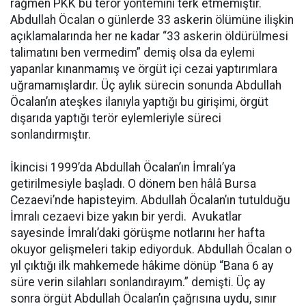
rağmen PKK bu terör yöntemini terk etmemiştir.
Abdullah Öcalan o günlerde 33 askerin ölümüne ilişkin
açıklamalarında her ne kadar “33 askerin öldürülmesi
talimatını ben vermedim” demiş olsa da eylemi
yapanlar kınanmamış ve örgüt içi cezai yaptırımlara
uğramamışlardır. Üç aylık sürecin sonunda Abdullah
Öcalan’ın ateşkes ilanıyla yaptığı bu girişimi, örgüt
dışarıda yaptığı terör eylemleriyle süreci
sonlandırmıştır.
İkincisi 1999’da Abdullah Öcalan’ın İmralı’ya
getirilmesiyle başladı. O dönem ben hâlâ Bursa
Cezaevi’nde hapisteyim. Abdullah Öcalan’ın tutulduğu
İmralı cezaevi bize yakın bir yerdi. Avukatlar
sayesinde İmralı’daki görüşme notlarını her hafta
okuyor gelişmeleri takip ediyorduk. Abdullah Öcalan o
yıl çıktığı ilk mahkemede hâkime dönüp “Bana 6 ay
süre verin silahları sonlandırayım.” demişti. Üç ay
sonra örgüt Abdullah Öcalan’ın çağrısına uydu, sınır