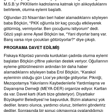
M.S.B.'yi PKKlilerin kadrolarına katmak için alıkoyduklarını
belirterek, oturma eylemi başlattı.
Oğlundan 23 Nisan'dan beri haber alamadıklarını söyleyen
baba Böçkün, "PKK oğlumla bir kaç çocuğu etkileyerek
götürmüş, vermiyorlar. Ben çocuğumu istiyorum" dedi.
Gözü yaşlı anne Aysel Böçkün ise, "Yani diyorlar barış var.
Barış varsa niye çocukları götürüyorlar?" diye çıkıştı.
PROGRAMA DAVET EDİLMİŞ
Fiskaya Köprüsü yanında kurdukları çadırda oturma eylemi
başlatan Böçkün çiftine yakınları destek veriyor. Oğullarının
eyleme götürülmesinin ardından bir daha haber
alamadıklarını söyleyen baba Erol Böçkün, "Karakol
eyleminin olduğu gün Lice’ye pikniğe gidiyorlar. Pikniği,
Mezopotamya Yakınlarını Kaybedenlerle Yardımlaşma ve
Dayanışma Derneği (MEYA-DER) organize ediyor. Kartları
da var. Davet kartı (Kartı bize gösteriyor). Diyarbakır
Büyükşehir Belediyesi’ne başvurduk. Bizim alakamız yok
dediler. Israrcı olunca, yardımcı oluruz, birilerini göndeririz
dediler. Sonrasında bir sonuç çıkmayınca oyalandığımızı