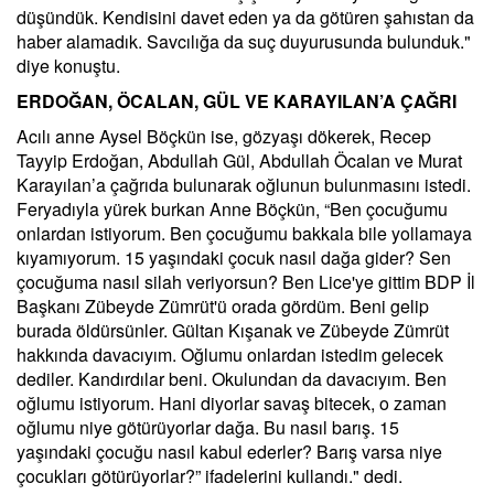
düşündük. Kendisini davet eden ya da götüren şahıstan da
haber alamadık. Savcılığa da suç duyurusunda bulunduk."
diye konuştu.
ERDOĞAN, ÖCALAN, GÜL VE KARAYILAN’A ÇAĞRI
Acılı anne Aysel Böçkün ise, gözyaşı dökerek, Recep
Tayyip Erdoğan, Abdullah Gül, Abdullah Öcalan ve Murat
Karayılan’a çağrıda bulunarak oğlunun bulunmasını istedi.
Feryadıyla yürek burkan Anne Böçkün, “Ben çocuğumu
onlardan istiyorum. Ben çocuğumu bakkala bile yollamaya
kıyamıyorum. 15 yaşındaki çocuk nasıl dağa gider? Sen
çocuğuma nasıl silah veriyorsun? Ben Lice'ye gittim BDP İl
Başkanı Zübeyde Zümrüt'ü orada gördüm. Beni gelip
burada öldürsünler. Gültan Kışanak ve Zübeyde Zümrüt
hakkında davacıyım. Oğlumu onlardan istedim gelecek
dediler. Kandırdılar beni. Okulundan da davacıyım. Ben
oğlumu istiyorum. Hani diyorlar savaş bitecek, o zaman
oğlumu niye götürüyorlar dağa. Bu nasıl barış. 15
yaşındaki çocuğu nasıl kabul ederler? Barış varsa niye
çocukları götürüyorlar?” ifadelerini kullandı." dedi.