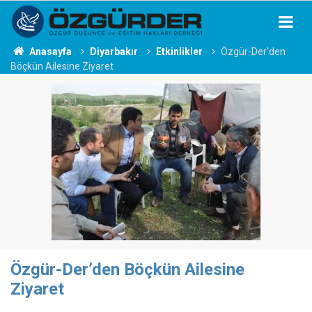
Anasayfa
Diyarbakır
Etkinlikler
Özgür-Der’den
Böçkün Ailesine Ziyaret
Özgür-Der’den Böçkün Ailesine
Ziyaret