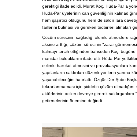
gerektiği ifade edildi. Murat Koç, Hüda-Par’a yöne
Hüda-Par üyelerinin can güvenliğinin kalmadığını 
hem şaşırtıcı olduğunu hem de saldırılara davetiye
faillerini bulması ve gereken tedbirleri almaları ger
Çözüm sürecinin sağladığı olumlu atmosfere rağm
aksine arttığı, çözüm sürecinin “zarar görmemesi” 
kalmayı tercih ettiğinden bahseden Koç, bugüne d
manidar bulduklarını ifade etti. Hüda-Par yetkilil
selimle hareket etmesini ve provokasyonlara kanma
yapılanların saldırıları düzenleyenlerin yanına
yaşanabileceğini hatırlattı. Özgür-Der Şube Başka
tekrarlanmaması için şiddetin çözüm olmadığını 
aktörlerinin acilen devreye girerek saldırganlara 
getirmelerinin önemine değindi.