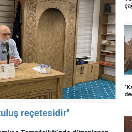
ça
“Ka
de
uluş reçetesidir"