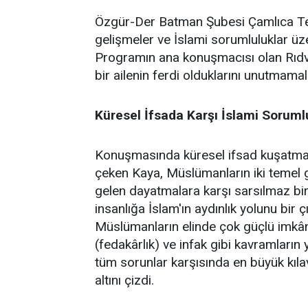
Özgür-Der Batman Şubesi Çamlıca Temsi
gelişmeler ve İslami sorumluluklar üz
Programın ana konuşmacısı olan Rıdv
bir ailenin ferdi olduklarını unutmamalar
Küresel İfsada Karşı İslami Soruml
Konuşmasında küresel ifsad kuşatmasın
çeken Kaya, Müslümanların iki temel gö
gelen dayatmalara karşı sarsılmaz bir 
insanlığa İslam'ın aydınlık yolunu bir 
Müslümanların elinde çok güçlü imkânl
(fedakârlık) ve infak gibi kavramların 
tüm sorunlar karşısında en büyük kıl
altını çizdi.