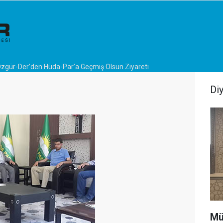
zgür-Der’den Hüda-Par’a Geçmiş Olsun Ziyareti
Di
Mü