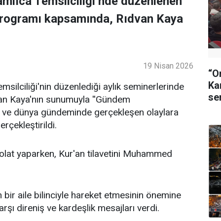
mlıca Temsilciliği’nde düzenlenen
programı kapsamında, Rıdvan Kaya
19 Nisan 2026
“O
Ka
ilciliği'nin düzenlediği aylık seminerlerinde
se
an Kaya'nın sunumuyla ''Gündem
lke ve dünya gündeminde gerçekleşen olaylara
rçekleştirildi.
lat yaparken, Kur'an tilavetini Muhammed
bir aile bilinciyle hareket etmesinin önemine
şı direniş ve kardeşlik mesajları verdi.