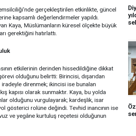
Di
lciliği’nde gerçekleştirilen etkinlikte, güncel
yı
erine kapsamlı değerlendirmeler yapıldı.
se
an Kaya, Müslümanların küresel ölçekte büyük
ı gerektiğini hatırlattı.
uluk
ın etkilerinin derinden hissedildiğine dikkat
revi olduğunu belirtti: Birincisi, dışarıdan
iradeyle direnmek; ikincisi ise bunalan
çıkış kapısı olarak sunmaktır. Kaya, bu yolda
ar olduğunu vurgulayarak; kardeşlik, isar
Öz
yol gösterici rolüne değindi. Tevhid inancının ise
sem
avuz ve yegâne kurtuluş reçetesi olduğunun