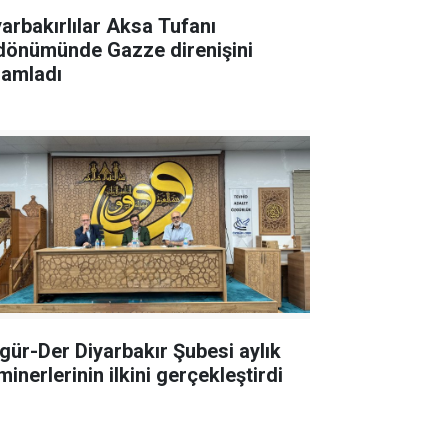
yarbakırlılar Aksa Tufanı
ldönümünde Gazze direnişini
lamladı
gür-Der Diyarbakır Şubesi aylık
inerlerinin ilkini gerçekleştirdi