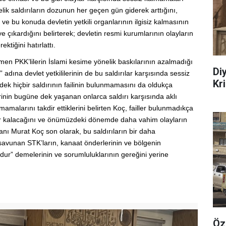
lik saldırıların dozunun her geçen gün giderek arttığını,
ve bu konuda devletin yetkili organlarının ilgisiz kalmasının
 çıkardığını belirterek; devletin resmi kurumlarının olayların
ektiğini hatırlattı.
en PKK’lilerin İslami kesime yönelik baskılarının azalmadığı
Di
adına devlet yetkililerinin de bu saldırılar karşısında sessiz
Kr
ek hiçbir saldırının failinin bulunmamasını da oldukça
erinin bugüne dek yaşanan onlarca saldırı karşısında aklı
malarını takdir ettiklerini belirten Koç, failler bulunmadıkça
 kâr kalacağını ve önümüzdeki dönemde daha vahim olayların
nı Murat Koç son olarak, bu saldırıların bir daha
savunan STK’ların, kanaat önderlerinin ve bölgenin
“dur” demelerinin ve sorumluluklarının gereğini yerine
Öz