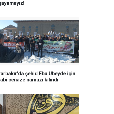
şayamayız!
yarbakır’da şehid Ebu Ubeyde için
yabi cenaze namazı kılındı