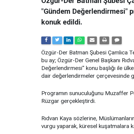
Özgür-Der Batman Şubesi Ça
"Gündem Değerlendirmesi" 
konuk edildi.
​Özgür-Der Batman Şubesi Çamlıca Tems
bu ay; Özgür-Der Genel Başkanı Rıdv
Değerlendirmesi'' konu başlığı ile ü
dair değerlendirmeler çerçevesinde ge
Programın sunuculuğunu Muzaffer Po
Rüzgar gerçekleştirdi.
Rıdvan Kaya sözlerine, Müslümanların 
vurgu yaparak, küresel kuşatmalara kar