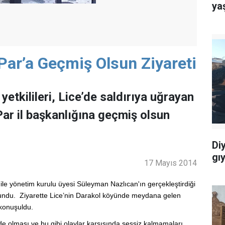
ya
ar’a Geçmiş Olsun Ziyareti
etkilileri, Lice’de saldırıya uğrayan
ar il başkanlığına geçmiş olsun
Di
gı
17 Mayıs 2014
le yönetim kurulu üyesi Süleyman Nazlıcan'ın gerçekleştirdiği
bulundu. Ziyarette Lice’nin Darakol köyünde meydana gelen
 konuşuldu.
 olması ve bu gibi olaylar karşısında sessiz kalmamaları