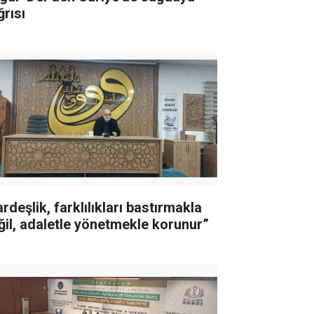
ğrısı
rdeşlik, farklılıkları bastırmakla
ğil, adaletle yönetmekle korunur”