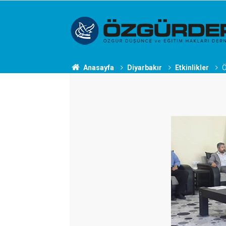
Anasayfa
Diyarbakır
Etkinlikler
Ö