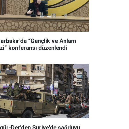
yarbakır'da “Gençlik ve Anlam
izi” konferansı düzenlendi
gür-Der'den Suriye'de sağduyu