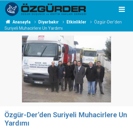
Anasayfa
Diyarbakır
Etkinlikler
Özgür-Der’den
Suriyeli Muhacirlere Un Yardımı
Özgür-Der’den Suriyeli Muhacirlere Un
Yardımı