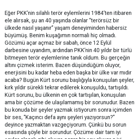
Eğer PKK’nin silahlı terör eylemlerini 1984’ten itibaren
ele alırsak, şu an 40 yaşında olanlar “terörsüz bir
ülkede nasıl yaşanır” yaşam deneyiminden habersiz
büyümüş. Benim kuşağımın normali hiç olmadı.
Gözümü açar açmaz bir sabah, önce 12 Eylül
darbesine uyandım, ardından PKK’nin 40 yıldır bir türlü
bitmeyen terör eylemlerine tanık oldum. Bu gerçeğin
altını çizmek isterim. Bazen düşündüğüm oluyor,
enerjisini bu kadar heba eden başka bir ülke var mıdır
acaba? Bugün Kürt sorunu başlığıyla konuşulan şeyler,
kırk yıldır sürekli tekrar edilerek konuşuldu, tartışıldı.
Kürt sorunu, bu ülkenin en çok tartışılan, konuşulan
ama bir çözüme de ulaşılamamış bir sorunudur. Bazen
bu konuda bir şeyler yazmak istiyorum sonra içimden
bir ses, “Kaçıncı defa aynı şeyleri yazıyorsun?”
deyince yazmaktan vazgeçiyorum. Çünkü bu sorun
esasında şöyle bir sorundur. Çözüme dair tam iyi