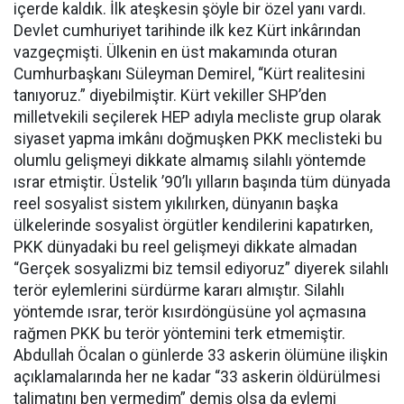
içerde kaldık. İlk ateşkesin şöyle bir özel yanı vardı.
Devlet cumhuriyet tarihinde ilk kez Kürt inkârından
vazgeçmişti. Ülkenin en üst makamında oturan
Cumhurbaşkanı Süleyman Demirel, “Kürt realitesini
tanıyoruz.” diyebilmiştir. Kürt vekiller SHP’den
milletvekili seçilerek HEP adıyla mecliste grup olarak
siyaset yapma imkânı doğmuşken PKK meclisteki bu
olumlu gelişmeyi dikkate almamış silahlı yöntemde
ısrar etmiştir. Üstelik ’90’lı yılların başında tüm dünyada
reel sosyalist sistem yıkılırken, dünyanın başka
ülkelerinde sosyalist örgütler kendilerini kapatırken,
PKK dünyadaki bu reel gelişmeyi dikkate almadan
“Gerçek sosyalizmi biz temsil ediyoruz” diyerek silahlı
terör eylemlerini sürdürme kararı almıştır. Silahlı
yöntemde ısrar, terör kısırdöngüsüne yol açmasına
rağmen PKK bu terör yöntemini terk etmemiştir.
Abdullah Öcalan o günlerde 33 askerin ölümüne ilişkin
açıklamalarında her ne kadar “33 askerin öldürülmesi
talimatını ben vermedim” demiş olsa da eylemi