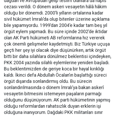
dağdan ve Avrupa’dan gelip teslim olanlara da hapis
cezası verildi. O dönem askeri vesayetin hâlâ hâkim
olduğu bir dönemdi. 2000’li yılların ortalarına kadar
sivil hükümet İmralı’da olup bitenler üzerine açıklama
bile yapamıyordu. 1999’dan 2004’e kadar tam beş yıl
örgüt eylem yapmadı. Bu süre içinde 2002’de iktidar
olan AK Parti hükümeti AB reformlarına hız vererek
çok önemli gelişmeler kaydetmişti. Biz Türkiye uçuşa
geçti her şey iyi olacak diye düşünürken, artık örgüt
bitti bir daha silahlara dönülmez beklentisi içindeyken,
PKK 2004 yazında silahlı eylemlerine yeniden başladı.
Bu beklentimizden de geriye koca bir hayal kırıklığı
kaldı. İkinci defa Abdullah Öcalan’ın başlattığı süreci
örgüt dışarıda sonlandırmış oldu. Bu sürecin
sonlandırılmasında o dönem İmralı’ya bakan askerî
vesayetin bitmesini istemeyen paşaların parmağı
olduğunu düşünüyorum. AK parti hükümetinin yapmış
olduğu reformlardan rahatsızlık duyan erklerin işi
olduğuna inanıyorum. Dağdaki PKK militanları sınır