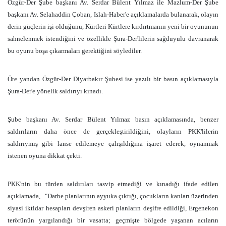
Özgür-Der Şube başkanı Av. Serdar Bülent Yılmaz ile Mazlum-Der Şube
başkanı Av. Selahaddin Çoban, Islah-Haber'e açıklamalarda bulanarak, olayın
derin güçlerin işi olduğunu, Kürtleri Kürtlere kırdırtmanın yeni bir oyununun
sahnelenmek istendiğini ve özellikle Şura-Der'lilerin sağduyulu davranarak
bu oyunu boşa çıkarmaları gerektiğini söylediler.
Öte yandan Özgür-Der Diyarbakır Şubesi ise yazılı bir basın açıklamasıyla
Şura-Der'e yönelik saldırıyı kınadı.
Şube başkanı Av. Serdar Bülent Yılmaz basın açıklamasında, benzer
saldırıların daha önce de gerçekleştirildiğini, olayların PKK'lilerin
saldırıymış gibi lanse edilemeye çalışıldığına işaret ederek, oynanmak
istenen oyuna dikkat çekti.
PKK'nin bu türden saldırıları tasvip etmediği ve kınadığı ifade edilen
açıklamada,
"Darbe planlarının ayyuka çıktığı, çocukların kanları üzerinden
siyasi iktidar hesapları devşiren askeri planların deşifre edildiği, Ergenekon
terörünün yargılandığı bir vasatta; geçmişte bölgede yaşanan acıların