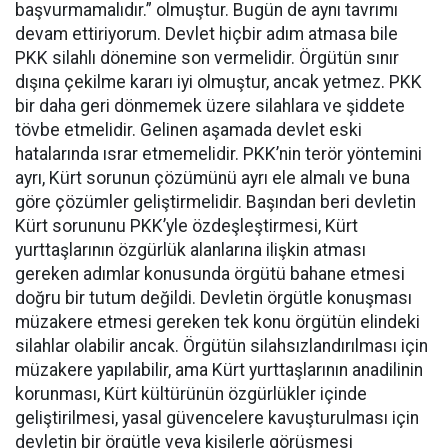
başvurmamalıdır.” olmuştur. Bugün de aynı tavrımı
devam ettiriyorum. Devlet hiçbir adım atmasa bile
PKK silahlı dönemine son vermelidir. Örgütün sınır
dışına çekilme kararı iyi olmuştur, ancak yetmez. PKK
bir daha geri dönmemek üzere silahlara ve şiddete
tövbe etmelidir. Gelinen aşamada devlet eski
hatalarında ısrar etmemelidir. PKK’nin terör yöntemini
ayrı, Kürt sorunun çözümünü ayrı ele almalı ve buna
göre çözümler geliştirmelidir. Başından beri devletin
Kürt sorununu PKK’yle özdeşleştirmesi, Kürt
yurttaşlarının özgürlük alanlarına ilişkin atması
gereken adımlar konusunda örgütü bahane etmesi
doğru bir tutum değildi. Devletin örgütle konuşması
müzakere etmesi gereken tek konu örgütün elindeki
silahlar olabilir ancak. Örgütün silahsızlandırılması için
müzakere yapılabilir, ama Kürt yurttaşlarının anadilinin
korunması, Kürt kültürünün özgürlükler içinde
geliştirilmesi, yasal güvencelere kavuşturulması için
devletin bir örgütle veya kişilerle görüşmesi