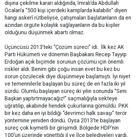
dışına çekilme kararı aldığında, İmralı’da Abdullah
Öcalan’a “500 kişi içerdeki kamplarda kalabilir” diyen
hangi askerî rütbeliyse, çatışmaları başlatanların da en
azından örgüte kolaylık sağlayanların da bu kişiler
olduğunu düşünmek abartı olmaz.
Üçüncüsü 2013’teki “Çözüm süreci” idi. İlk kez AK
Parti Hükümeti ve dönemin Başbakanı Recep Tayyip
Erdoğan açık biçimde sorunun çözümü için önemli
riskler aldı. Benim gibi çoğu insan evet bu kez bu
sorun çözülecek diye düşünmeye başlamıştı. İyi niyet
ve temennilerle başlayan bu süreç de en fazla iki yıl
sürdü. Olumlu başlayan süreç iki yılın sonunda “Seni
Başkan yaptırtmayacağız!” saçmalığıyla sekteye
uğratılıp, akabinde hendek çukurlarına gömüldü. PKK
bir kez daha en iyi bildiği “devrimci halk savaşı” terör
yöntemine yeniden döndü. Oysa 2013’te başlayan
süreç çok kıymetli bir girişimdi. Bölgede HDP’nin
100’ün üzerinde yönettiği il ve İlçe belediyeleri vardı.