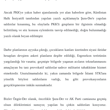
Ancak PKK'ye yakın haber ajanslarında yer alan haberlere göre, Kürdistan
Halk İnsiyatifi tarafından yapılan yazılı açıklamayla Şura-Der'e yapılan
saldırılar kınanmış, bu olaylarla PKK'li grupların bir ilgisinin olmadığı
belirtilmiş ve söz konusu eylemlerin tasvip edilmediği, doğru bulunmadığı
yazılı olarak beyan edilmiştir.
Darbe planlarının ayyuka çıktığı, çocukların kanları üzerinden siyasi iktidar
hesapları devşiren askeri planların deşifre edildiği, Ergenekon terörünün
yargılandığı bir vasatta; geçmişte bölgede yaşanan acıların tekrarlanmasını
amaçlayan bu tarz provokatif saldırılar sadece militarist tahakküme hizmet
etmektedir. Unutulmamalıdır ki; yakın zamanda bölgede İslami STK'lara
yönelik böylesi saldırıların varlığı, bu gibi provokasyonların
gerçekleşmesine imkân sunmaktadır.
Bizler Özgür-Der olarak, öncelikle Şura-Der ve AK Parti camiasına geçmiş
olsun dileklerimizi sunuyor, yapılan bu çirkin saldırıları kınıyoruz.