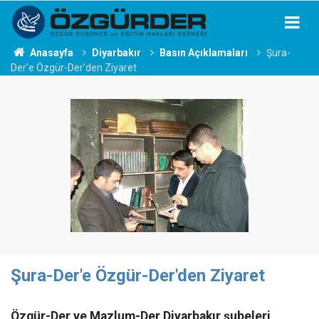
Anasayfa
Diyarbakır
Basın Açıklamaları
Şura-
Der'e Özgür-Der'den Ziyaret
Şura-Der'e Özgür-Der'den Ziyaret
Özgür-Der ve Mazlum-Der Diyarbakır şubeleri