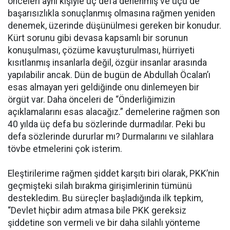
önceleri aynı kişiyle üç defa denenmiş ve üçü de
başarısızlıkla sonuçlanmış olmasına rağmen yeniden
denemek, üzerinde düşünülmesi gereken bir konudur.
Kürt sorunu gibi devasa kapsamlı bir sorunun
konuşulması, çözüme kavuşturulması, hürriyeti
kısıtlanmış insanlarla değil, özgür insanlar arasında
yapılabilir ancak. Dün de bugün de Abdullah Öcalan’ı
esas almayan yeri geldiğinde onu dinlemeyen bir
örgüt var. Daha önceleri de “Önderliğimizin
açıklamalarını esas alacağız.” demelerine rağmen son
40 yılda üç defa bu sözlerinde durmadılar. Peki bu
defa sözlerinde dururlar mı? Durmalarını ve silahlara
tövbe etmelerini çok isterim.
Eleştirilerime rağmen şiddet karşıtı biri olarak, PKK’nin
geçmişteki silah bırakma girişimlerinin tümünü
destekledim. Bu süreçler başladığında ilk tepkim,
“Devlet hiçbir adım atmasa bile PKK gereksiz
şiddetine son vermeli ve bir daha silahlı yönteme