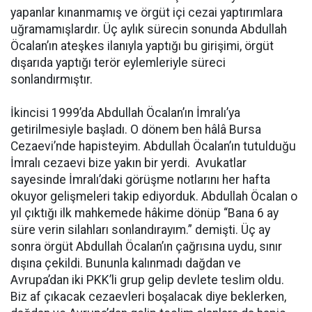
yapanlar kınanmamış ve örgüt içi cezai yaptırımlara
uğramamışlardır. Üç aylık sürecin sonunda Abdullah
Öcalan’ın ateşkes ilanıyla yaptığı bu girişimi, örgüt
dışarıda yaptığı terör eylemleriyle süreci
sonlandırmıştır.
İkincisi 1999’da Abdullah Öcalan’ın İmralı’ya
getirilmesiyle başladı. O dönem ben hâlâ Bursa
Cezaevi’nde hapisteyim. Abdullah Öcalan’ın tutulduğu
İmralı cezaevi bize yakın bir yerdi. Avukatlar
sayesinde İmralı’daki görüşme notlarını her hafta
okuyor gelişmeleri takip ediyorduk. Abdullah Öcalan o
yıl çıktığı ilk mahkemede hâkime dönüp “Bana 6 ay
süre verin silahları sonlandırayım.” demişti. Üç ay
sonra örgüt Abdullah Öcalan’ın çağrısına uydu, sınır
dışına çekildi. Bununla kalınmadı dağdan ve
Avrupa’dan iki PKK’li grup gelip devlete teslim oldu.
Biz af çıkacak cezaevleri boşalacak diye beklerken,