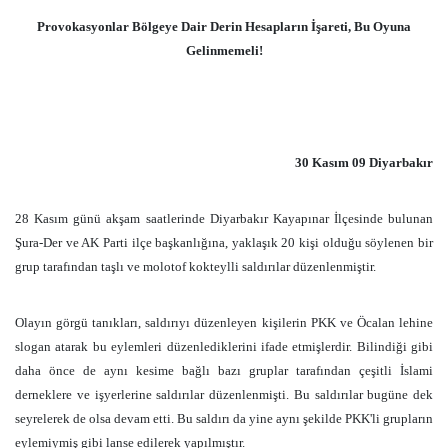
Provokasyonlar Bölgeye Dair Derin Hesapların İşareti, Bu Oyuna
Gelinmemeli!
30 Kasım 09 Diyarbakır
28 Kasım günü akşam saatlerinde Diyarbakır Kayapınar İlçesinde bulunan
Şura-Der ve AK Parti ilçe başkanlığına, yaklaşık 20 kişi olduğu söylenen bir
grup tarafından taşlı ve molotof kokteylli saldırılar düzenlenmiştir.
Olayın görgü tanıkları, saldırıyı düzenleyen kişilerin PKK ve Öcalan lehine
slogan atarak bu eylemleri düzenlediklerini ifade etmişlerdir. Bilindiği gibi
daha önce de aynı kesime bağlı bazı gruplar tarafından çeşitli İslami
derneklere ve işyerlerine saldırılar düzenlenmişti. Bu saldırılar bugüne dek
seyrelerek de olsa devam etti. Bu saldırı da yine aynı şekilde PKK'li grupların
eylemiymiş gibi lanse edilerek yapılmıştır.