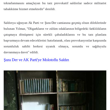
tekrarlanmasını amaçlayan bu tarz provokatif saldırılar sadece militarist
tahakküme hizmet etmektedir" denildi.
Saldırıya uğrayan Ak Parti ve Şura-Der camiasına geçmiş olsun dileklerinde
bulunan Yılmaz, "Oligarkların ve zülüm odaklarının bölgedeki farklılıkların
çatışmaya dönüşmesi için sürekli çabaladıklarını ve bu tarz planlara
başvurmaya devam edeceklerini hatırlatarak, olası provokasyonlar karşısında
sorumluluk sahibi herkesi uyanık olmaya, sorumlu ve sağduyulu
davranmaya davet" edildi.
Şura Der ve AK Parti'ye Molotoflu Saldırı