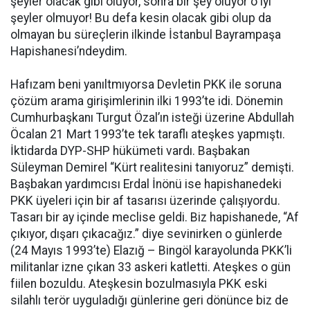
şeyler olacak gibi oluyor, sonra bir şey oluyor o iyi
şeyler olmuyor! Bu defa kesin olacak gibi olup da
olmayan bu süreçlerin ilkinde İstanbul Bayrampaşa
Hapishanesi’ndeydim.
Hafızam beni yanıltmıyorsa Devletin PKK ile soruna
çözüm arama girişimlerinin ilki 1993’te idi. Dönemin
Cumhurbaşkanı Turgut Özal’ın isteği üzerine Abdullah
Öcalan 21 Mart 1993’te tek taraflı ateşkes yapmıştı.
İktidarda DYP-SHP hükümeti vardı. Başbakan
Süleyman Demirel “Kürt realitesini tanıyoruz” demişti.
Başbakan yardımcısı Erdal İnönü ise hapishanedeki
PKK üyeleri için bir af tasarısı üzerinde çalışıyordu.
Tasarı bir ay içinde meclise geldi. Biz hapishanede, “Af
çıkıyor, dışarı çıkacağız.” diye sevinirken o günlerde
(24 Mayıs 1993’te) Elazığ – Bingöl karayolunda PKK’li
militanlar izne çıkan 33 askeri katletti. Ateşkes o gün
fiilen bozuldu. Ateşkesin bozulmasıyla PKK eski
silahlı terör uyguladığı günlerine geri dönünce biz de