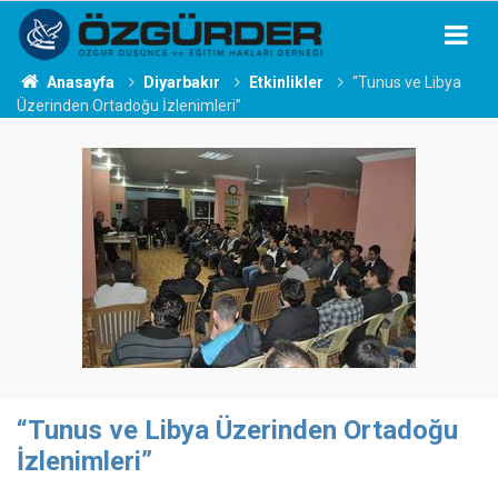
Anasayfa
Diyarbakır
Etkinlikler
“Tunus ve Libya
Üzerinden Ortadoğu İzlenimleri”
“Tunus ve Libya Üzerinden Ortadoğu
İzlenimleri”