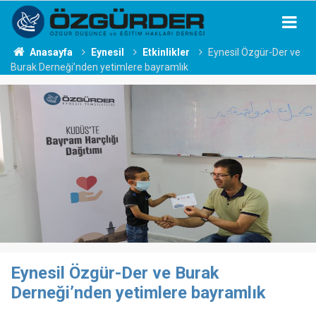
Anasayfa
Eynesil
Etkinlikler
Eynesil Özgür-Der ve
Burak Derneği’nden yetimlere bayramlık
Eynesil Özgür-Der ve Burak
Derneği’nden yetimlere bayramlık