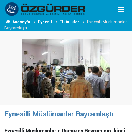
Anasayfa
Eynesil
Etkinlikler
Eynesilli Müslümanlar
Bayramlaştı
Eynesilli Müslümanlar Bayramlaştı
Eynesilli Müslümanların Ramazan Bayramının ikinci