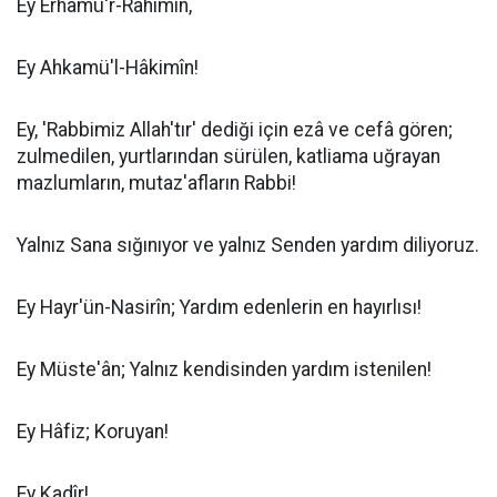
Ey Erhamü'r-Râhimîn,
Ey Ahkamü'l-Hâkimîn!
Ey, 'Rabbimiz Allah'tır' dediği için ezâ ve cefâ gören;
zulmedilen, yurtlarından sürülen, katliama uğrayan
mazlumların, mutaz'afların Rabbi!
Yalnız Sana sığınıyor ve yalnız Senden yardım diliyoruz.
Ey Hayr'ün-Nasirîn; Yardım edenlerin en hayırlısı!
Ey Müste'ân; Yalnız kendisinden yardım istenilen!
Ey Hâfiz; Koruyan!
Ey Kadîr!