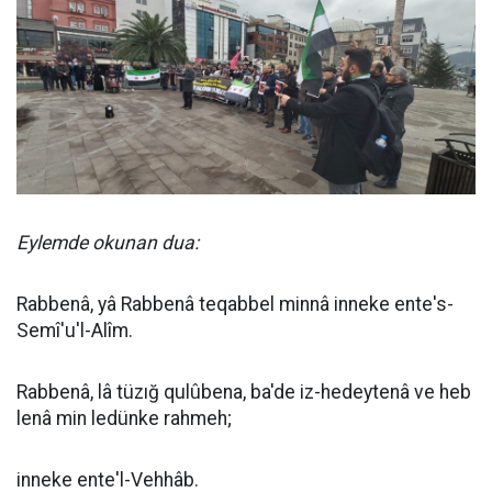
Eylemde okunan dua:
Rabbenâ, yâ Rabbenâ teqabbel minnâ inneke ente's-
Semî'u'l-Alîm.
Rabbenâ, lâ tüzığ qulûbena, ba'de iz-hedeytenâ ve heb
lenâ min ledünke rahmeh;
inneke ente'l-Vehhâb.