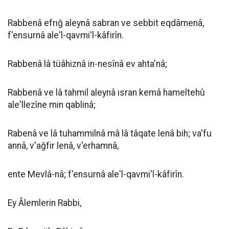
Rabbenâ efrığ aleynâ sabran ve sebbit eqdâmenâ,
f'ensurnâ ale'l-qavmi'l-kâfirîn.
Rabbenâ lâ tüâhiznâ in-nesînâ ev ahta'nâ;
Rabbenâ ve lâ tahmil aleynâ ısran kemâ hameltehû
ale'llezîne min qablinâ;
Rabenâ ve lâ tuhammilnâ mâ lâ tâqate lenâ bih; va'fu
annâ, v'ağfir lenâ, v'erhamnâ,
ente Mevlâ-nâ; f'ensurnâ ale'l-qavmi'l-kâfirîn.
Ey Âlemlerin Rabbi,