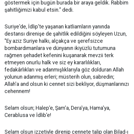
göstermek için bugün burada bir araya geldik. Rabbim
şahitliğimizi kabul etsin." dedi.
Suriye'de, İdlip'te yaşanan katliamların yanında
destansı direnişe de şahitlik edildiğini söyleyen Uzun,
"Ey aziz Suriye halkı, alçakça ve şerefsizce
bombardımanlara ve dünyanın ikiyüzlü tutumuna
rağmen şehadet kefenini kuşanarak mevzii terk
etmeyen onurlu halk ve siz ey kararlılıkları,
fedakârlıkları ve adanmışlıklarıyla göz dolduran Allah
yolunun adanmış erleri; müsterih olun, sabredin;
Allah'a and olsun ki cennet sizi bekliyor, düşmanlarınızı
cehennem!
Selam olsun; Halep'e, Şam'a, Dera'ya, Hama'ya,
Cerablusa ve İdlib'e!
Selam olsun izzetiyle direnip cennete talip olan Bilad-ı