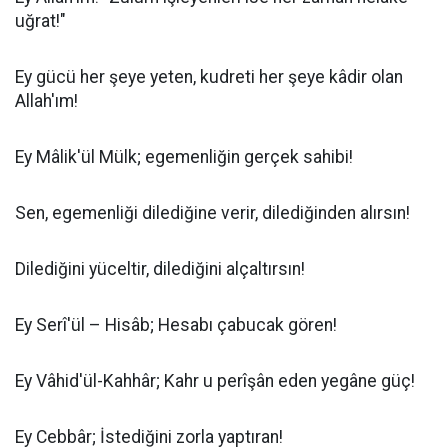
uğrat!"
Ey gücü her şeye yeten, kudreti her şeye kâdir olan
Allah'ım!
Ey Mâlik'ül Mülk; egemenliğin gerçek sahibi!
Sen, egemenliği dilediğine verir, dilediğinden alırsın!
Dilediğini yüceltir, dilediğini alçaltırsın!
Ey Serî'ül – Hisâb; Hesabı çabucak gören!
Ey Vâhid'ül-Kahhâr; Kahr u perîşân eden yegâne güç!
Ey Cebbâr; İstediğini zorla yaptıran!