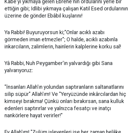
Kâbe'yi yıkmaya gelen Ebrehe'nin ordularını yerle bir
ettiğin gibi; Idlibi yıkmaya çalışan Katil Esed ordularının
üzerine de gönder Ebâbil kuşlarını!
Ya Rabbi! Buyuruyorsun ki;"Onlar acıklı azabı
görmeden iman etmezler"; O halde, acıklı azabınla
inkarcıların, zalimlerin, hainlerin kalplerine korku sal!
Yâ Rabbi, Nuh Peygamber'in yalvardığı gibi Sana
yalvarıyoruz:
"İnsanları Allah'ın yolundan saptıranların saltanatlarını
silip süpür" Allah'ım! Ve "Yeryüzünde inkârcılardan hiç
kimseyi bırakma! Çünkü onları bırakırsan, sana kulluk
edenleri saptırırlar ve yalnızca fesatçı ve inatçı
nankörlere hayat verirler!"
Ey Allah'ım! "Zulüm işleyenleri ise her zaman helâke