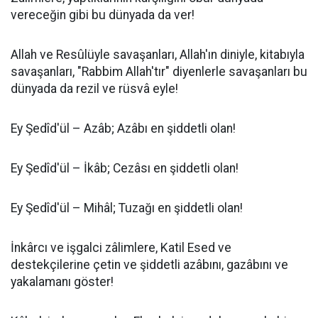
vereceğin gibi bu dünyada da ver!
Allah ve Resûlüyle savaşanları, Allah'ın diniyle, kitabıyla
savaşanları, "Rabbim Allah'tır" diyenlerle savaşanları bu
dünyada da rezil ve rüsvâ eyle!
Ey Şedîd'ül – Azâb; Azâbı en şiddetli olan!
Ey Şedîd'ül – İkâb; Cezâsı en şiddetli olan!
Ey Şedîd'ül – Mihâl; Tuzağı en şiddetli olan!
İnkârcı ve işgalci zâlimlere, Katil Esed ve
destekçilerine çetin ve şiddetli azâbını, gazâbını ve
yakalamanı göster!