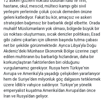
12 askeri gözlem noktası bulunan İdlib'te fırın,
hastane, okul, mescid, mülteci kampı gibi sivil
yerleşim yerlerinde çoluk çocuk demeden önüne
geleni katlediyor. Fakat bu kör, amaçsız ve askeri
stratejiden bağımsız bir barbarlık değil elbette. Orada
muhalif Müslümanların yok olması, bölgede büyük bir
üs noktası oluşturması, sıcak denizler politikası, Esad
gibi zalimi çıkarları için ülkenin başında tutma çabası
net bir şekilde görünmektedir. Ayrıca Libya'yla Doğu
Akdeniz'deki Münhasır Ekonomik Bölge üzerine zapt
edilen muhtıranın bu barbarlığı hızlandıran, daha bir
korkunçlaştıran faktörlerden biri olduğunu
vurgulamamız gerekiyor. Rusya hem Türkiye'nin
Avrupa ve Amerika'yla yaşadığı çelişkiden yararlanıyor
hem de Suriye'den milyonluk göç dalgasını tetiklemek
üzere İdlib'e vahşice saldırıyor. Türkiye'ye yönelik
emperyalist kuşatma Amerika'dan Avrupa'dan önce
İran ve Rusya'dan geliyor.