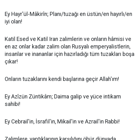
Ey Hayr'ül-Mâkirîn; Planı/tuzağı en üstün/en hayırlı/en
iyi olan!
Katil Esed ve Katil Iran zalimlerin ve onların hâmisi ve
en az onlar kadar zalim olan Rusyalı emperyalistlerin,
insanlar ve inananlar için hazırladığı tüm tuzakları boşa
çıkar!
Onların tuzaklarını kendi başlarına geçir Allah'ım!
Ey Azîzün Züntikâm; Daima galip ve yüce intikam
sahibi!
Ey Cebrail'in, İsrafil'in, Mikail'in ve Azrail'in Rabbi!
Zalimlere, yaptıklarının karşılığını öbür dünyada