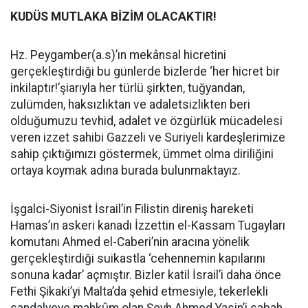
KUDÜS MUTLAKA BİZİM OLACAKTIR!
Hz. Peygamber(a.s)’ın mekânsal hicretini
gerçekleştirdiği bu günlerde bizlerde ‘her hicret bir
inkilaptır!’şiarıyla her türlü şirkten, tuğyandan,
zulümden, haksızlıktan ve adaletsizlikten beri
olduğumuzu tevhid, adalet ve özgürlük mücadelesi
veren izzet sahibi Gazzeli ve Suriyeli kardeşlerimize
sahip çıktığımızı göstermek, ümmet olma diriliğini
ortaya koymak adına burada bulunmaktayız.
İşgalci-Siyonist İsrail’in Filistin direniş hareketi
Hamas’ın askeri kanadı İzzettin el-Kassam Tugayları
komutanı Ahmed el-Caberi’nin aracına yönelik
gerçekleştirdiği suikastla ‘cehennemin kapılarını
sonuna kadar’ açmıştır. Bizler katil İsrail’i daha önce
Fethi Şikaki’yi Malta’da şehid etmesiyle, tekerlekli