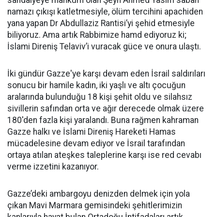
sandalyeye mahkûm olan Şeyh Ahmed Yasin’i sabah
namazı çıkışı katletmesiyle, ölüm tercihini apachiden
yana yapan Dr Abdullaziz Rantisi’yi şehid etmesiyle
biliyoruz. Ama artık Rabbimize hamd ediyoruz ki;
İslami Direniş Telaviv’i vuracak güce ve onura ulaştı.
İki gündür Gazze'ye karşı devam eden İsrail saldırıları
sonucu bir hamile kadın, iki yaşlı ve altı çocuğun
aralarında bulunduğu 18 kişi şehit oldu ve silahsız
sivillerin safından orta ve ağır derecede olmak üzere
180'den fazla kişi yaralandı. Buna rağmen kahraman
Gazze halkı ve İslami Direniş Hareketi Hamas
mücadelesine devam ediyor ve İsrail tarafından
ortaya atılan ateşkes taleplerine karşı ise red cevabı
verme izzetini kazanıyor.
Gazze’deki ambargoyu denizden delmek için yola
çıkan Mavi Marmara gemisindeki şehitlerimizin