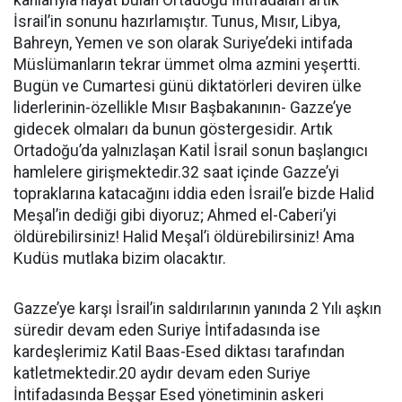
kanlarıyla hayat bulan Ortadoğu İntifadaları artık
İsrail’in sonunu hazırlamıştır. Tunus, Mısır, Libya,
Bahreyn, Yemen ve son olarak Suriye’deki intifada
Müslümanların tekrar ümmet olma azmini yeşertti.
Bugün ve Cumartesi günü diktatörleri deviren ülke
liderlerinin-özellikle Mısır Başbakanının- Gazze’ye
gidecek olmaları da bunun göstergesidir. Artık
Ortadoğu’da yalnızlaşan Katil İsrail sonun başlangıcı
hamlelere girişmektedir.32 saat içinde Gazze’yi
topraklarına katacağını iddia eden İsrail’e bizde Halid
Meşal’in dediği gibi diyoruz; Ahmed el-Caberi’yi
öldürebilirsiniz! Halid Meşal’i öldürebilirsiniz! Ama
Kudüs mutlaka bizim olacaktır.
Gazze’ye karşı İsrail’in saldırılarının yanında 2 Yılı aşkın
süredir devam eden Suriye İntifadasında ise
kardeşlerimiz Katil Baas-Esed diktası tarafından
katletmektedir.20 aydır devam eden Suriye
İntifadasında Beşşar Esed yönetiminin askeri