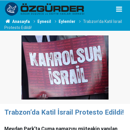
Anasayfa
Eynesil
Eylemler
Trabzon’da Katil İsrail
Protesto Edildi!
Trabzon’da Katil İsrail Protesto Edildi!
Meydan Park’ta Cuma namazını müteakip yapılan