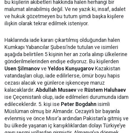
bu kişilerin akıbetleri hakkında halen herhangi bir
malumat alınabilmiş değil. Ve ne yazık ki, insaf, adalet
ve hukuk gözetmeyen bu tutum şimdi başka kişilere
ilişkin olarak tekrar edilmek isteniyor.
Haklarında iade kararı çıkartılmış olduğundan halen
Kumkapı Yabancılar Şubesi’nde tutulan ve isimleri
aşağıda belirtilen 5 kişinin her an zorla alınıp ülkelerine
gönderilmelerinden endişe ediyoruz. Bu kişilerden
Usen Şilmanov
ve
Yeldos Kunşugarov
Kazakistan
vatandaşları olup, iade edilirlerse, ömür boyu hapis
cezası alacak ve günlerce işkenceye maruz
kalacaklardır.
Abdullah Musaev
ve
Rüstem Haluhaev
ise Çeçenistanlı olup, iade edilmeleri durumunda idam
edileceklerdir. 5. kişi ise
Peter Bogdahn
isimli
Müslüman olmuş bir Almandır. Cezayirli bir bayanla
evlenmiş ve önce Mısır’a ardından Pakistan’a gitmiş ve
bu ülkede yaşanan iç karışıklıklardan dolayı Türkiye’ye
gayrı resmi yollardan girmiştir. Almanya’ya dönmek