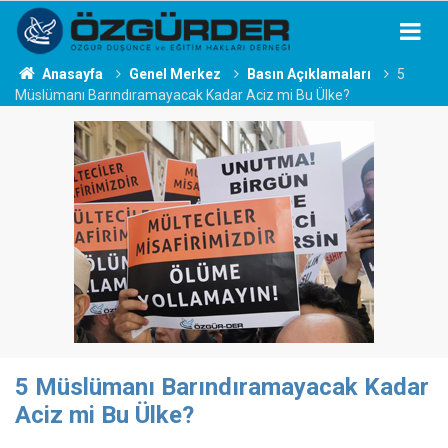
Anasayfa
Genel Merkez
Basın Açıklamaları
5
Müslümanı Barındıramayacak Kadar Aciz mi Bu Ülke?
5 Müslümanı Barındıramayacak Kadar
Aciz mi Bu Ülke?