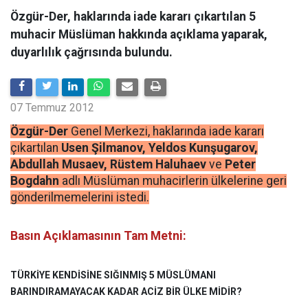
Özgür-Der, haklarında iade kararı çıkartılan 5
muhacir Müslüman hakkında açıklama yaparak,
duyarlılık çağrısında bulundu.
07 Temmuz 2012
Özgür-Der
Genel Merkezi, haklarında iade kararı
çıkartılan
Usen Şilmanov, Yeldos Kunşugarov,
Abdullah Musaev,
Rüstem Haluhaev
ve
Peter
Bogdahn
adlı Müslüman muhacirlerin
ülkelerine geri
gönderilmemelerini istedi.
Basın Açıklamasının Tam Metni:
TÜRKİYE KENDİSİNE SIĞINMIŞ 5 MÜSLÜMANI
BARINDIRAMAYACAK KADAR ACİZ BİR ÜLKE MİDİR?