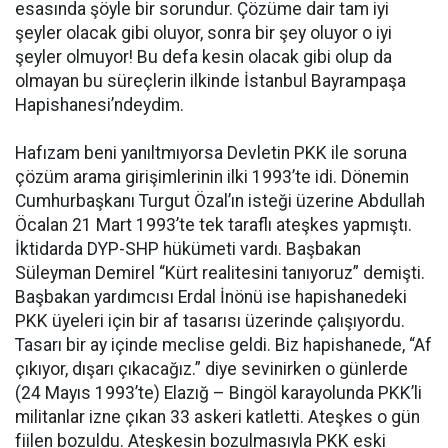
esasında şöyle bir sorundur. Çözüme dair tam iyi
şeyler olacak gibi oluyor, sonra bir şey oluyor o iyi
şeyler olmuyor! Bu defa kesin olacak gibi olup da
olmayan bu süreçlerin ilkinde İstanbul Bayrampaşa
Hapishanesi’ndeydim.
Hafızam beni yanıltmıyorsa Devletin PKK ile soruna
çözüm arama girişimlerinin ilki 1993’te idi. Dönemin
Cumhurbaşkanı Turgut Özal’ın isteği üzerine Abdullah
Öcalan 21 Mart 1993’te tek taraflı ateşkes yapmıştı.
İktidarda DYP-SHP hükümeti vardı. Başbakan
Süleyman Demirel “Kürt realitesini tanıyoruz” demişti.
Başbakan yardımcısı Erdal İnönü ise hapishanedeki
PKK üyeleri için bir af tasarısı üzerinde çalışıyordu.
Tasarı bir ay içinde meclise geldi. Biz hapishanede, “Af
çıkıyor, dışarı çıkacağız.” diye sevinirken o günlerde
(24 Mayıs 1993’te) Elazığ – Bingöl karayolunda PKK’li
militanlar izne çıkan 33 askeri katletti. Ateşkes o gün
fiilen bozuldu. Ateşkesin bozulmasıyla PKK eski