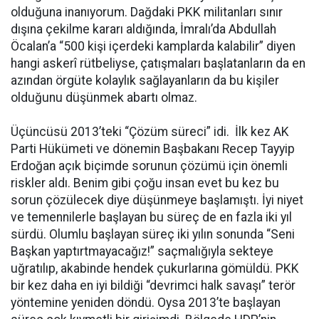
olduğuna inanıyorum. Dağdaki PKK militanları sınır
dışına çekilme kararı aldığında, İmralı’da Abdullah
Öcalan’a “500 kişi içerdeki kamplarda kalabilir” diyen
hangi askerî rütbeliyse, çatışmaları başlatanların da en
azından örgüte kolaylık sağlayanların da bu kişiler
olduğunu düşünmek abartı olmaz.
Üçüncüsü 2013’teki “Çözüm süreci” idi. İlk kez AK
Parti Hükümeti ve dönemin Başbakanı Recep Tayyip
Erdoğan açık biçimde sorunun çözümü için önemli
riskler aldı. Benim gibi çoğu insan evet bu kez bu
sorun çözülecek diye düşünmeye başlamıştı. İyi niyet
ve temennilerle başlayan bu süreç de en fazla iki yıl
sürdü. Olumlu başlayan süreç iki yılın sonunda “Seni
Başkan yaptırtmayacağız!” saçmalığıyla sekteye
uğratılıp, akabinde hendek çukurlarına gömüldü. PKK
bir kez daha en iyi bildiği “devrimci halk savaşı” terör
yöntemine yeniden döndü. Oysa 2013’te başlayan