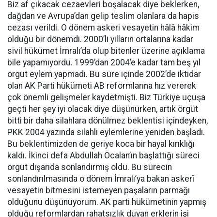
Biz af çıkacak cezaevleri boşalacak diye beklerken,
dağdan ve Avrupa’dan gelip teslim olanlara da hapis
cezası verildi. O dönem askeri vesayetin hâlâ hâkim
olduğu bir dönemdi. 2000’li yılların ortalarına kadar
sivil hükümet İmralı’da olup bitenler üzerine açıklama
bile yapamıyordu. 1999’dan 2004’e kadar tam beş yıl
örgüt eylem yapmadı. Bu süre içinde 2002’de iktidar
olan AK Parti hükümeti AB reformlarına hız vererek
çok önemli gelişmeler kaydetmişti. Biz Türkiye uçuşa
geçti her şey iyi olacak diye düşünürken, artık örgüt
bitti bir daha silahlara dönülmez beklentisi içindeyken,
PKK 2004 yazında silahlı eylemlerine yeniden başladı.
Bu beklentimizden de geriye koca bir hayal kırıklığı
kaldı. İkinci defa Abdullah Öcalan’ın başlattığı süreci
örgüt dışarıda sonlandırmış oldu. Bu sürecin
sonlandırılmasında o dönem İmralı’ya bakan askerî
vesayetin bitmesini istemeyen paşaların parmağı
olduğunu düşünüyorum. AK parti hükümetinin yapmış
olduğu reformlardan rahatsızlık duyan erklerin işi