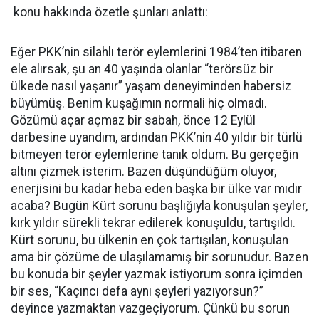
konu hakkında özetle şunları anlattı:
Eğer PKK’nin silahlı terör eylemlerini 1984’ten itibaren
ele alırsak, şu an 40 yaşında olanlar “terörsüz bir
ülkede nasıl yaşanır” yaşam deneyiminden habersiz
büyümüş. Benim kuşağımın normali hiç olmadı.
Gözümü açar açmaz bir sabah, önce 12 Eylül
darbesine uyandım, ardından PKK’nin 40 yıldır bir türlü
bitmeyen terör eylemlerine tanık oldum. Bu gerçeğin
altını çizmek isterim. Bazen düşündüğüm oluyor,
enerjisini bu kadar heba eden başka bir ülke var mıdır
acaba? Bugün Kürt sorunu başlığıyla konuşulan şeyler,
kırk yıldır sürekli tekrar edilerek konuşuldu, tartışıldı.
Kürt sorunu, bu ülkenin en çok tartışılan, konuşulan
ama bir çözüme de ulaşılamamış bir sorunudur. Bazen
bu konuda bir şeyler yazmak istiyorum sonra içimden
bir ses, “Kaçıncı defa aynı şeyleri yazıyorsun?”
deyince yazmaktan vazgeçiyorum. Çünkü bu sorun