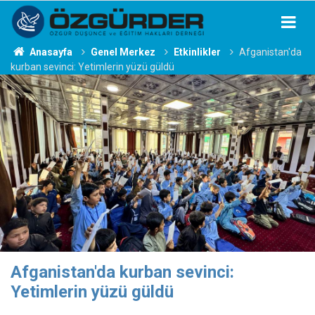
Anasayfa
Genel Merkez
Etkinlikler
Afganistan'da
kurban sevinci: Yetimlerin yüzü güldü
Afganistan'da kurban sevinci:
Yetimlerin yüzü güldü