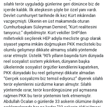
silahlı terör uyguladığı günlerine geri dönünce biz de
içerde kaldık. İlk ateşkesin şöyle bir özel yanı vardı.
Devlet cumhuriyet tarihinde ilk kez Kürt inkârından
vazgeçmişti. Ülkenin en üst makamında oturan
Cumhurbaşkanı Süleyman Demirel, “Kürt realitesini
tanıyoruz.” diyebilmiştir. Kürt vekiller SHP’den
milletvekili seçilerek HEP adıyla mecliste grup olarak
siyaset yapma imkânı doğmuşken PKK meclisteki bu
olumlu gelişmeyi dikkate almamış silahlı yöntemde
ısrar etmiştir. Üstelik ’90’lı yılların başında tüm dünyada
reel sosyalist sistem yıkılırken, dünyanın başka
ülkelerinde sosyalist örgütler kendilerini kapatırken,
PKK dünyadaki bu reel gelişmeyi dikkate almadan
“Gerçek sosyalizmi biz temsil ediyoruz” diyerek silahlı
terör eylemlerini sürdürme kararı almıştır. Silahlı
yöntemde ısrar, terör kısırdöngüsüne yol açmasına
rağmen PKK bu terör yöntemini terk etmemiştir.
Abdullah Öcalan o günlerde 33 askerin ölümüne ilişkin