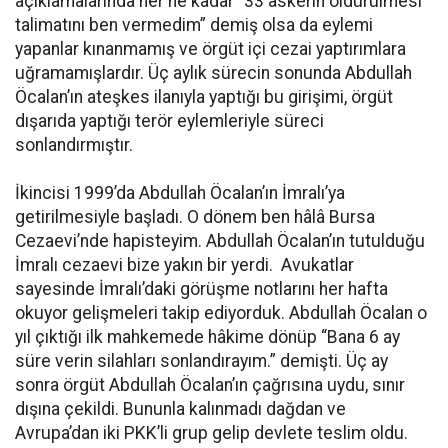
açıklamalarında her ne kadar “33 askerin öldürülmesi
talimatını ben vermedim” demiş olsa da eylemi
yapanlar kınanmamış ve örgüt içi cezai yaptırımlara
uğramamışlardır. Üç aylık sürecin sonunda Abdullah
Öcalan’ın ateşkes ilanıyla yaptığı bu girişimi, örgüt
dışarıda yaptığı terör eylemleriyle süreci
sonlandırmıştır.
İkincisi 1999’da Abdullah Öcalan’ın İmralı’ya
getirilmesiyle başladı. O dönem ben hâlâ Bursa
Cezaevi’nde hapisteyim. Abdullah Öcalan’ın tutulduğu
İmralı cezaevi bize yakın bir yerdi. Avukatlar
sayesinde İmralı’daki görüşme notlarını her hafta
okuyor gelişmeleri takip ediyorduk. Abdullah Öcalan o
yıl çıktığı ilk mahkemede hâkime dönüp “Bana 6 ay
süre verin silahları sonlandırayım.” demişti. Üç ay
sonra örgüt Abdullah Öcalan’ın çağrısına uydu, sınır
dışına çekildi. Bununla kalınmadı dağdan ve
Avrupa’dan iki PKK’li grup gelip devlete teslim oldu.