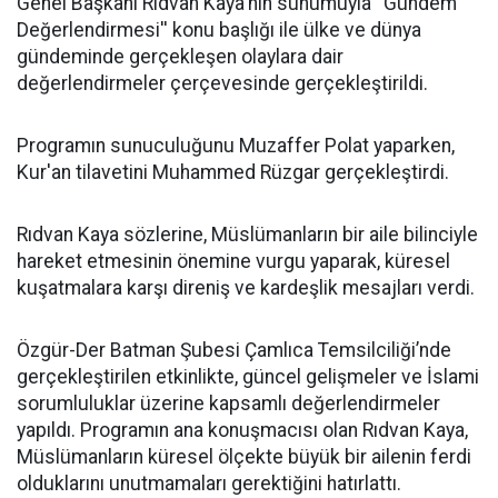
Genel Başkanı Rıdvan Kaya'nın sunumuyla ''Gündem
Değerlendirmesi'' konu başlığı ile ülke ve dünya
gündeminde gerçekleşen olaylara dair
değerlendirmeler çerçevesinde gerçekleştirildi.
Programın sunuculuğunu Muzaffer Polat yaparken,
Kur'an tilavetini Muhammed Rüzgar gerçekleştirdi.
Rıdvan Kaya sözlerine, Müslümanların bir aile bilinciyle
hareket etmesinin önemine vurgu yaparak, küresel
kuşatmalara karşı direniş ve kardeşlik mesajları verdi.
Özgür-Der Batman Şubesi Çamlıca Temsilciliği’nde
gerçekleştirilen etkinlikte, güncel gelişmeler ve İslami
sorumluluklar üzerine kapsamlı değerlendirmeler
yapıldı. Programın ana konuşmacısı olan Rıdvan Kaya,
Müslümanların küresel ölçekte büyük bir ailenin ferdi
olduklarını unutmamaları gerektiğini hatırlattı.