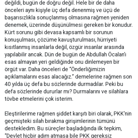
değildi, bugün de doğru değil. Hele bir de daha
önceleri aynı kişiyle üç defa denenmiş ve üçü de
başarısızlıkla sonuçlanmış olmasına rağmen yeniden
denemek, üzerinde düşünülmesi gereken bir konudur.
Kürt sorunu gibi devasa kapsamlı bir sorunun
konuşulması, çözüme kavuşturulması, hürriyeti
kısıtlanmış insanlarla değil, özgür insanlar arasında
yapılabilir ancak. Dün de bugün de Abdullah Öcalan’ı
esas almayan yeri geldiğinde onu dinlemeyen bir
örgüt var. Daha önceleri de “Önderliğimizin
açıklamalarını esas alacağız.” demelerine rağmen son
40 yılda üç defa bu sözlerinde durmadılar. Peki bu
defa sözlerinde dururlar mı? Durmalarını ve silahlara
tövbe etmelerini çok isterim.
Eleştirilerime rağmen şiddet karşıtı biri olarak, PKK’nin
geçmişteki silah bırakma girişimlerinin tümünü
destekledim. Bu süreçler başladığında ilk tepkim,
“Devlet hiçbir adım atmasa bile PKK gereksiz