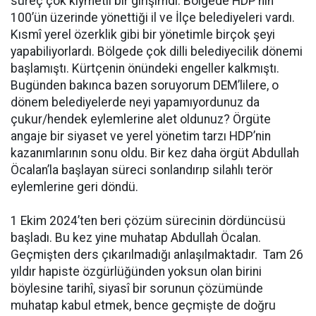
süreç çok kıymetli bir girişimdi. Bölgede HDP’nin
100’ün üzerinde yönettiği il ve İlçe belediyeleri vardı.
Kısmî yerel özerklik gibi bir yönetimle birçok şeyi
yapabiliyorlardı. Bölgede çok dilli belediyecilik dönemi
başlamıştı. Kürtçenin önündeki engeller kalkmıştı.
Bugünden bakınca bazen soruyorum DEM’lilere, o
dönem belediyelerde neyi yapamıyordunuz da
çukur/hendek eylemlerine alet oldunuz? Örgüte
angaje bir siyaset ve yerel yönetim tarzı HDP’nin
kazanımlarının sonu oldu. Bir kez daha örgüt Abdullah
Öcalan’la başlayan süreci sonlandırıp silahlı terör
eylemlerine geri döndü.
1 Ekim 2024’ten beri çözüm sürecinin dördüncüsü
başladı. Bu kez yine muhatap Abdullah Öcalan.
Geçmişten ders çıkarılmadığı anlaşılmaktadır. Tam 26
yıldır hapiste özgürlüğünden yoksun olan birini
böylesine tarihî, siyasî bir sorunun çözümünde
muhatap kabul etmek, bence geçmişte de doğru