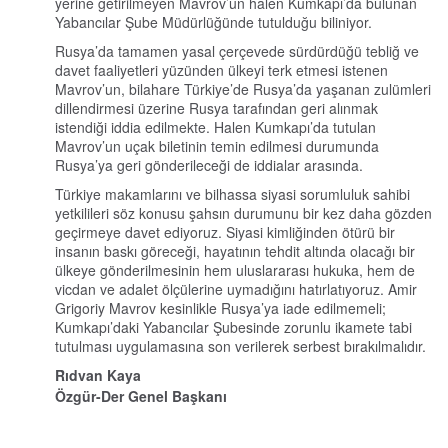
yerine getirilmeyen Mavrov’un halen Kumkapı’da bulunan
Yabancılar Şube Müdürlüğünde tutulduğu biliniyor.
Rusya’da tamamen yasal çerçevede sürdürdüğü tebliğ ve
davet faaliyetleri yüzünden ülkeyi terk etmesi istenen
Mavrov’un, bilahare Türkiye’de Rusya’da yaşanan zulümleri
dillendirmesi üzerine Rusya tarafından geri alınmak
istendiği iddia edilmekte. Halen Kumkapı’da tutulan
Mavrov’un uçak biletinin temin edilmesi durumunda
Rusya’ya geri gönderileceği de iddialar arasında.
Türkiye makamlarını ve bilhassa siyasi sorumluluk sahibi
yetkilileri söz konusu şahsın durumunu bir kez daha gözden
geçirmeye davet ediyoruz. Siyasi kimliğinden ötürü bir
insanın baskı göreceği, hayatının tehdit altında olacağı bir
ülkeye gönderilmesinin hem uluslararası hukuka, hem de
vicdan ve adalet ölçülerine uymadığını hatırlatıyoruz. Amir
Grigoriy Mavrov kesinlikle Rusya’ya iade edilmemeli;
Kumkapı’daki Yabancılar Şubesinde zorunlu ikamete tabi
tutulması uygulamasına son verilerek serbest bırakılmalıdır.
Rıdvan Kaya
Özgür-Der Genel Başkanı