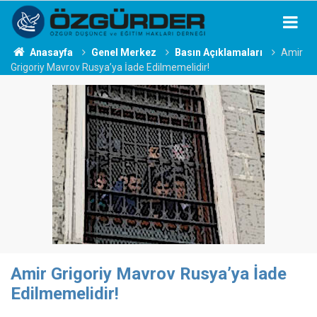
Anasayfa
Genel Merkez
Basın Açıklamaları
Amir
Grigoriy Mavrov Rusya’ya İade Edilmemelidir!
Amir Grigoriy Mavrov Rusya’ya İade
Edilmemelidir!