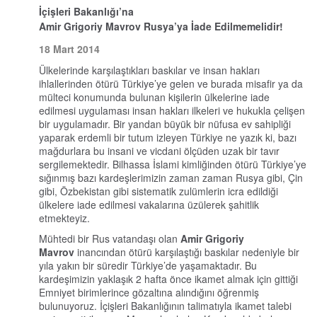
İçişleri Bakanlığı’na
Amir Grigoriy Mavrov Rusya’ya İade Edilmemelidir!
18 Mart 2014
Ülkelerinde karşılaştıkları baskılar ve insan hakları
ihlallerinden ötürü Türkiye’ye gelen ve burada misafir ya da
mülteci konumunda bulunan kişilerin ülkelerine iade
edilmesi uygulaması insan hakları ilkeleri ve hukukla çelişen
bir uygulamadır. Bir yandan büyük bir nüfusa ev sahipliği
yaparak erdemli bir tutum izleyen Türkiye ne yazık ki, bazı
mağdurlara bu insani ve vicdani ölçüden uzak bir tavır
sergilemektedir. Bilhassa İslami kimliğinden ötürü Türkiye’ye
sığınmış bazı kardeşlerimizin zaman zaman Rusya gibi, Çin
gibi, Özbekistan gibi sistematik zulümlerin icra edildiği
ülkelere iade edilmesi vakalarına üzülerek şahitlik
etmekteyiz.
Mühtedi bir Rus vatandaşı olan
Amir Grigoriy
Mavrov
inancından ötürü karşılaştığı baskılar nedeniyle bir
yıla yakın bir süredir Türkiye’de yaşamaktadır. Bu
kardeşimizin yaklaşık 2 hafta önce ikamet almak için gittiği
Emniyet birimlerince gözaltına alındığını öğrenmiş
bulunuyoruz. İçişleri Bakanlığının talimatıyla ikamet talebi