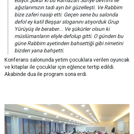
ediyor.Şükür ki bu Ramazan Suriye devrimi ile
ağızlarımızın tadı ayrı bir güzelleşti. Ve Rabbim
bize zaferi nasip etti. Geçen sene bu salonda
defol ey katil Beşşar sloganını atıyorduk Grup
Yürüyüş ile beraber... Ve şükürler olsun ki
müslümanların eliyle defolup gitti. O günden bu
güne Rabbim ayetinden bahsettiği gibi nimetini
bizden yana bahşetti.
Konferans salonunda yetim çocuklara verilen oyuncak
ve kitaplar ile çocuklar için eğlence tertip edildi.
Akabinde dua ile program sona erdi.