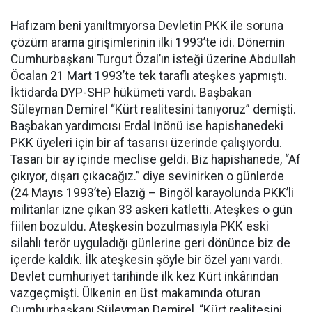
Hafızam beni yanıltmıyorsa Devletin PKK ile soruna
çözüm arama girişimlerinin ilki 1993’te idi. Dönemin
Cumhurbaşkanı Turgut Özal’ın isteği üzerine Abdullah
Öcalan 21 Mart 1993’te tek taraflı ateşkes yapmıştı.
İktidarda DYP-SHP hükümeti vardı. Başbakan
Süleyman Demirel “Kürt realitesini tanıyoruz” demişti.
Başbakan yardımcısı Erdal İnönü ise hapishanedeki
PKK üyeleri için bir af tasarısı üzerinde çalışıyordu.
Tasarı bir ay içinde meclise geldi. Biz hapishanede, “Af
çıkıyor, dışarı çıkacağız.” diye sevinirken o günlerde
(24 Mayıs 1993’te) Elazığ – Bingöl karayolunda PKK’li
militanlar izne çıkan 33 askeri katletti. Ateşkes o gün
fiilen bozuldu. Ateşkesin bozulmasıyla PKK eski
silahlı terör uyguladığı günlerine geri dönünce biz de
içerde kaldık. İlk ateşkesin şöyle bir özel yanı vardı.
Devlet cumhuriyet tarihinde ilk kez Kürt inkârından
vazgeçmişti. Ülkenin en üst makamında oturan
Cumhurbaşkanı Süleyman Demirel, “Kürt realitesini