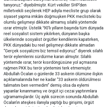
tanıyoruz.” diyebilmiştir. Kürt vekiller SHP’den
milletvekili seçilerek HEP adıyla mecliste grup olarak
siyaset yapma imkânı doğmuşken PKK meclisteki bu
olumlu gelişmeyi dikkate almamış silahlı yöntemde
ısrar etmiştir. Üstelik ’90’lı yılların başında tüm dünyada
reel sosyalist sistem yıkılırken, dünyanın başka
ülkelerinde sosyalist örgütler kendilerini kapatırken,
PKK dünyadaki bu reel gelişmeyi dikkate almadan
“Gerçek sosyalizmi biz temsil ediyoruz” diyerek silahlı
terör eylemlerini sürdürme kararı almıştır. Silahlı
yöntemde ısrar, terör kısırdöngüsüne yol açmasına
rağmen PKK bu terör yöntemini terk etmemiştir.
Abdullah Öcalan o günlerde 33 askerin ölümüne ilişkin
açıklamalarında her ne kadar “33 askerin öldürülmesi
talimatını ben vermedim” demiş olsa da eylemi
yapanlar kınanmamış ve örgüt içi cezai yaptırımlara
uğramamışlardır. Üç aylık sürecin sonunda Abdullah
Öcalan’ın ateşkes ilanıyla yaptığı bu girişimi, örgüt