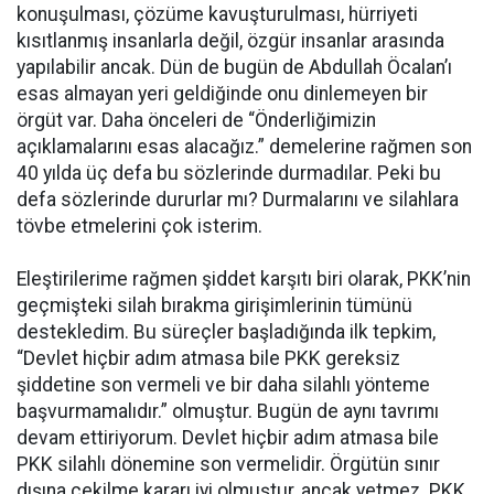
konuşulması, çözüme kavuşturulması, hürriyeti
kısıtlanmış insanlarla değil, özgür insanlar arasında
yapılabilir ancak. Dün de bugün de Abdullah Öcalan’ı
esas almayan yeri geldiğinde onu dinlemeyen bir
örgüt var. Daha önceleri de “Önderliğimizin
açıklamalarını esas alacağız.” demelerine rağmen son
40 yılda üç defa bu sözlerinde durmadılar. Peki bu
defa sözlerinde dururlar mı? Durmalarını ve silahlara
tövbe etmelerini çok isterim.
Eleştirilerime rağmen şiddet karşıtı biri olarak, PKK’nin
geçmişteki silah bırakma girişimlerinin tümünü
destekledim. Bu süreçler başladığında ilk tepkim,
“Devlet hiçbir adım atmasa bile PKK gereksiz
şiddetine son vermeli ve bir daha silahlı yönteme
başvurmamalıdır.” olmuştur. Bugün de aynı tavrımı
devam ettiriyorum. Devlet hiçbir adım atmasa bile
PKK silahlı dönemine son vermelidir. Örgütün sınır
dışına çekilme kararı iyi olmuştur, ancak yetmez. PKK