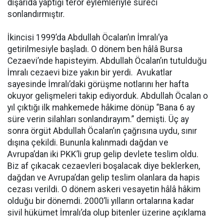
dışarıda yaptığı terör eylemleriyle süreci
sonlandırmıştır.
İkincisi 1999’da Abdullah Öcalan’ın İmralı’ya
getirilmesiyle başladı. O dönem ben hâlâ Bursa
Cezaevi’nde hapisteyim. Abdullah Öcalan’ın tutulduğu
İmralı cezaevi bize yakın bir yerdi. Avukatlar
sayesinde İmralı’daki görüşme notlarını her hafta
okuyor gelişmeleri takip ediyorduk. Abdullah Öcalan o
yıl çıktığı ilk mahkemede hâkime dönüp “Bana 6 ay
süre verin silahları sonlandırayım.” demişti. Üç ay
sonra örgüt Abdullah Öcalan’ın çağrısına uydu, sınır
dışına çekildi. Bununla kalınmadı dağdan ve
Avrupa’dan iki PKK’li grup gelip devlete teslim oldu.
Biz af çıkacak cezaevleri boşalacak diye beklerken,
dağdan ve Avrupa’dan gelip teslim olanlara da hapis
cezası verildi. O dönem askeri vesayetin hâlâ hâkim
olduğu bir dönemdi. 2000’li yılların ortalarına kadar
sivil hükümet İmralı’da olup bitenler üzerine açıklama