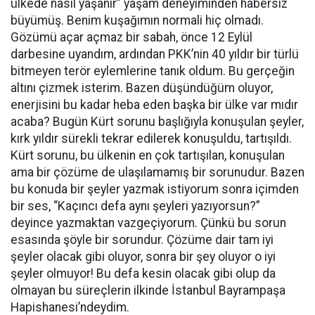
ülkede nasıl yaşanır” yaşam deneyiminden habersiz
büyümüş. Benim kuşağımın normali hiç olmadı.
Gözümü açar açmaz bir sabah, önce 12 Eylül
darbesine uyandım, ardından PKK’nin 40 yıldır bir türlü
bitmeyen terör eylemlerine tanık oldum. Bu gerçeğin
altını çizmek isterim. Bazen düşündüğüm oluyor,
enerjisini bu kadar heba eden başka bir ülke var mıdır
acaba? Bugün Kürt sorunu başlığıyla konuşulan şeyler,
kırk yıldır sürekli tekrar edilerek konuşuldu, tartışıldı.
Kürt sorunu, bu ülkenin en çok tartışılan, konuşulan
ama bir çözüme de ulaşılamamış bir sorunudur. Bazen
bu konuda bir şeyler yazmak istiyorum sonra içimden
bir ses, “Kaçıncı defa aynı şeyleri yazıyorsun?”
deyince yazmaktan vazgeçiyorum. Çünkü bu sorun
esasında şöyle bir sorundur. Çözüme dair tam iyi
şeyler olacak gibi oluyor, sonra bir şey oluyor o iyi
şeyler olmuyor! Bu defa kesin olacak gibi olup da
olmayan bu süreçlerin ilkinde İstanbul Bayrampaşa
Hapishanesi’ndeydim.