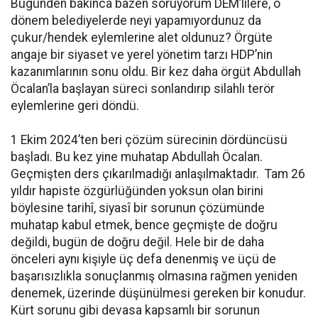
Bugünden bakınca bazen soruyorum DEM’lilere, o
dönem belediyelerde neyi yapamıyordunuz da
çukur/hendek eylemlerine alet oldunuz? Örgüte
angaje bir siyaset ve yerel yönetim tarzı HDP’nin
kazanımlarının sonu oldu. Bir kez daha örgüt Abdullah
Öcalan’la başlayan süreci sonlandırıp silahlı terör
eylemlerine geri döndü.
1 Ekim 2024’ten beri çözüm sürecinin dördüncüsü
başladı. Bu kez yine muhatap Abdullah Öcalan.
Geçmişten ders çıkarılmadığı anlaşılmaktadır. Tam 26
yıldır hapiste özgürlüğünden yoksun olan birini
böylesine tarihî, siyasî bir sorunun çözümünde
muhatap kabul etmek, bence geçmişte de doğru
değildi, bugün de doğru değil. Hele bir de daha
önceleri aynı kişiyle üç defa denenmiş ve üçü de
başarısızlıkla sonuçlanmış olmasına rağmen yeniden
denemek, üzerinde düşünülmesi gereken bir konudur.
Kürt sorunu gibi devasa kapsamlı bir sorunun