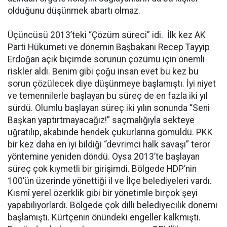
olduğunu düşünmek abartı olmaz.
Üçüncüsü 2013’teki “Çözüm süreci” idi. İlk kez AK
Parti Hükümeti ve dönemin Başbakanı Recep Tayyip
Erdoğan açık biçimde sorunun çözümü için önemli
riskler aldı. Benim gibi çoğu insan evet bu kez bu
sorun çözülecek diye düşünmeye başlamıştı. İyi niyet
ve temennilerle başlayan bu süreç de en fazla iki yıl
sürdü. Olumlu başlayan süreç iki yılın sonunda “Seni
Başkan yaptırtmayacağız!” saçmalığıyla sekteye
uğratılıp, akabinde hendek çukurlarına gömüldü. PKK
bir kez daha en iyi bildiği “devrimci halk savaşı” terör
yöntemine yeniden döndü. Oysa 2013’te başlayan
süreç çok kıymetli bir girişimdi. Bölgede HDP’nin
100’ün üzerinde yönettiği il ve İlçe belediyeleri vardı.
Kısmî yerel özerklik gibi bir yönetimle birçok şeyi
yapabiliyorlardı. Bölgede çok dilli belediyecilik dönemi
başlamıştı. Kürtçenin önündeki engeller kalkmıştı.