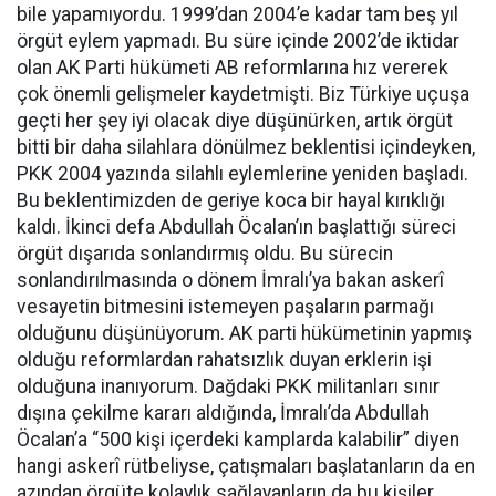
bile yapamıyordu. 1999’dan 2004’e kadar tam beş yıl
örgüt eylem yapmadı. Bu süre içinde 2002’de iktidar
olan AK Parti hükümeti AB reformlarına hız vererek
çok önemli gelişmeler kaydetmişti. Biz Türkiye uçuşa
geçti her şey iyi olacak diye düşünürken, artık örgüt
bitti bir daha silahlara dönülmez beklentisi içindeyken,
PKK 2004 yazında silahlı eylemlerine yeniden başladı.
Bu beklentimizden de geriye koca bir hayal kırıklığı
kaldı. İkinci defa Abdullah Öcalan’ın başlattığı süreci
örgüt dışarıda sonlandırmış oldu. Bu sürecin
sonlandırılmasında o dönem İmralı’ya bakan askerî
vesayetin bitmesini istemeyen paşaların parmağı
olduğunu düşünüyorum. AK parti hükümetinin yapmış
olduğu reformlardan rahatsızlık duyan erklerin işi
olduğuna inanıyorum. Dağdaki PKK militanları sınır
dışına çekilme kararı aldığında, İmralı’da Abdullah
Öcalan’a “500 kişi içerdeki kamplarda kalabilir” diyen
hangi askerî rütbeliyse, çatışmaları başlatanların da en
azından örgüte kolaylık sağlayanların da bu kişiler