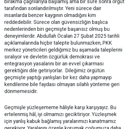
bırakma çağrılarıyla başlamış ama bir süre sonra örgüt
tarafından sonlandırılmıştır. Yeni sürece dair
insanlarda benzer kaygının olmadığını kim
reddedebilir. Sürece olan güvensizliğin başlıca
nedenlerinden biri geçmişte başarısız olmuş bu
deneyimlerdir. Abdullah Öcalan 27 Şubat 2025 tarihli
açıklamalarında hiçbir talepte bulunmazken, PKK
merkez yöneticileri geldiğimiz bu aşamada taleplerini
sıralıyor ve devletin özgürlük demokrasi ve
entegrasyon yasalarını bir an evvel çıkarması
gerektiğini dile getiriyorlar. Dileğimiz örgütün
geçmişte yaptığı yanlışları bir kez daha yapmayıp
kendilerine bile faydası olmayan silahlı yönteme geri
dönmemesidir.
Geçmişle yüzleşememe hâliyle karşı karşıyayız. Bu
ertelenmiş hâl, iyi olmamızı geciktiriyor. Yüzleşmek
için yanlış kabuk bağlamış yaralarımızı kanatmamız
gerekiyor. Yaralarını özenle korumak çoğumuza daha