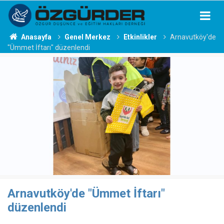
Anasayfa
Genel Merkez
Etkinlikler
Arnavutköy'de
"Ümmet İftarı" düzenlendi
Arnavutköy'de "Ümmet İftarı"
düzenlendi