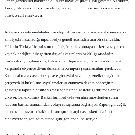
yapan gazeteciler hakkında olumsuz kaydı düşüldüğünü gösteren bu durum,
Türkiye'de askeri vesayetin olduğunu teşhir eden fütursuz tavırlara yeni bir
örnek teşkil etmektedir.
Askerin siyasete müdahalesinin eleştirilmesine dahi tahammül etmeyen bu
zihniyetin hazırladığı rapor medya geneli açısından tam bir skandaldır.
Yıllardır Türkiye'de asıl sorunun hak, hukuk tanımayan askeri vesayetten
kaynaklandığını dile getiren duyarlı kesimlerin haklılığı ortadadır.
Darbecileri yargılamayan, faili asker olduğunda suçun üzerini örten, asker
karşısında el-pençe divan duranların bu rapora şaşırmamaları gerekiyor.
Kurumsal olarak askerin siyasete girmesini savunan Genelkurmay'ın, bu
çerçevedeki hukuksuz uygulamaları savunmaya devam edeceğinin
göstergesi raporun basına sızması sonrasında gösterdiği tutumda ortaya
çıkıyor. Genelkurmay Başkanlığı medyada yer alan haberlerden sonra
raporun basına sızmasından dolayı soruşturma başlatıyor. Rapor için değil,
onun basına sızması hakkında soruşturma açılması askerin darbeci
zihniyetinden geri adım atmadığını gözler önüne seriyor.