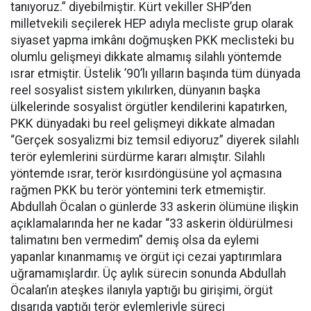
tanıyoruz.” diyebilmiştir. Kürt vekiller SHP’den
milletvekili seçilerek HEP adıyla mecliste grup olarak
siyaset yapma imkânı doğmuşken PKK meclisteki bu
olumlu gelişmeyi dikkate almamış silahlı yöntemde
ısrar etmiştir. Üstelik ’90’lı yılların başında tüm dünyada
reel sosyalist sistem yıkılırken, dünyanın başka
ülkelerinde sosyalist örgütler kendilerini kapatırken,
PKK dünyadaki bu reel gelişmeyi dikkate almadan
“Gerçek sosyalizmi biz temsil ediyoruz” diyerek silahlı
terör eylemlerini sürdürme kararı almıştır. Silahlı
yöntemde ısrar, terör kısırdöngüsüne yol açmasına
rağmen PKK bu terör yöntemini terk etmemiştir.
Abdullah Öcalan o günlerde 33 askerin ölümüne ilişkin
açıklamalarında her ne kadar “33 askerin öldürülmesi
talimatını ben vermedim” demiş olsa da eylemi
yapanlar kınanmamış ve örgüt içi cezai yaptırımlara
uğramamışlardır. Üç aylık sürecin sonunda Abdullah
Öcalan’ın ateşkes ilanıyla yaptığı bu girişimi, örgüt
dışarıda yaptığı terör eylemleriyle süreci