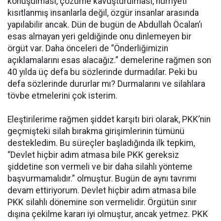
konuşulması, çözüme kavuşturulması, hürriyeti
kısıtlanmış insanlarla değil, özgür insanlar arasında
yapılabilir ancak. Dün de bugün de Abdullah Öcalan’ı
esas almayan yeri geldiğinde onu dinlemeyen bir
örgüt var. Daha önceleri de “Önderliğimizin
açıklamalarını esas alacağız.” demelerine rağmen son
40 yılda üç defa bu sözlerinde durmadılar. Peki bu
defa sözlerinde dururlar mı? Durmalarını ve silahlara
tövbe etmelerini çok isterim.
Eleştirilerime rağmen şiddet karşıtı biri olarak, PKK’nin
geçmişteki silah bırakma girişimlerinin tümünü
destekledim. Bu süreçler başladığında ilk tepkim,
“Devlet hiçbir adım atmasa bile PKK gereksiz
şiddetine son vermeli ve bir daha silahlı yönteme
başvurmamalıdır.” olmuştur. Bugün de aynı tavrımı
devam ettiriyorum. Devlet hiçbir adım atmasa bile
PKK silahlı dönemine son vermelidir. Örgütün sınır
dışına çekilme kararı iyi olmuştur, ancak yetmez. PKK