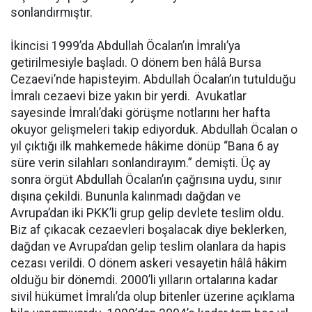
sonlandırmıştır.
İkincisi 1999’da Abdullah Öcalan’ın İmralı’ya
getirilmesiyle başladı. O dönem ben hâlâ Bursa
Cezaevi’nde hapisteyim. Abdullah Öcalan’ın tutulduğu
İmralı cezaevi bize yakın bir yerdi. Avukatlar
sayesinde İmralı’daki görüşme notlarını her hafta
okuyor gelişmeleri takip ediyorduk. Abdullah Öcalan o
yıl çıktığı ilk mahkemede hâkime dönüp “Bana 6 ay
süre verin silahları sonlandırayım.” demişti. Üç ay
sonra örgüt Abdullah Öcalan’ın çağrısına uydu, sınır
dışına çekildi. Bununla kalınmadı dağdan ve
Avrupa’dan iki PKK’li grup gelip devlete teslim oldu.
Biz af çıkacak cezaevleri boşalacak diye beklerken,
dağdan ve Avrupa’dan gelip teslim olanlara da hapis
cezası verildi. O dönem askeri vesayetin hâlâ hâkim
olduğu bir dönemdi. 2000’li yılların ortalarına kadar
sivil hükümet İmralı’da olup bitenler üzerine açıklama