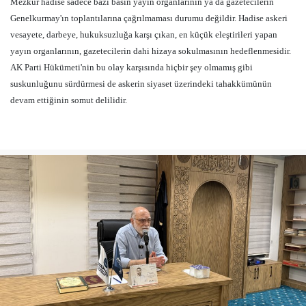
Mezkur hadise sadece bazı basın yayın organlarının ya da gazetecilerin
Genelkurmay'ın toplantılarına çağrılmaması durumu değildir. Hadise askeri
vesayete, darbeye, hukuksuzluğa karşı çıkan, en küçük eleştirileri yapan
yayın organlarının, gazetecilerin dahi hizaya sokulmasının hedeflenmesidir.
AK Parti Hükümeti'nin bu olay karşısında hiçbir şey olmamış gibi
suskunluğunu sürdürmesi de askerin siyaset üzerindeki tahakkümünün
devam ettiğinin somut delilidir.