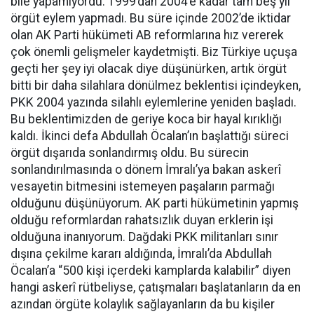
bile yapamıyordu. 1999’dan 2004’e kadar tam beş yıl
örgüt eylem yapmadı. Bu süre içinde 2002’de iktidar
olan AK Parti hükümeti AB reformlarına hız vererek
çok önemli gelişmeler kaydetmişti. Biz Türkiye uçuşa
geçti her şey iyi olacak diye düşünürken, artık örgüt
bitti bir daha silahlara dönülmez beklentisi içindeyken,
PKK 2004 yazında silahlı eylemlerine yeniden başladı.
Bu beklentimizden de geriye koca bir hayal kırıklığı
kaldı. İkinci defa Abdullah Öcalan’ın başlattığı süreci
örgüt dışarıda sonlandırmış oldu. Bu sürecin
sonlandırılmasında o dönem İmralı’ya bakan askerî
vesayetin bitmesini istemeyen paşaların parmağı
olduğunu düşünüyorum. AK parti hükümetinin yapmış
olduğu reformlardan rahatsızlık duyan erklerin işi
olduğuna inanıyorum. Dağdaki PKK militanları sınır
dışına çekilme kararı aldığında, İmralı’da Abdullah
Öcalan’a “500 kişi içerdeki kamplarda kalabilir” diyen
hangi askerî rütbeliyse, çatışmaları başlatanların da en
azından örgüte kolaylık sağlayanların da bu kişiler