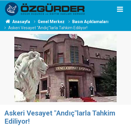
Anasayfa
Genel Merkez
Basın Açıklamaları
Askeri Vesayet "Andıç"larla Tahkim Ediliyor!
Askeri Vesayet "Andıç"larla Tahkim
Ediliyor!