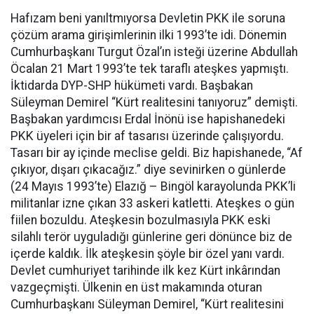
Hafızam beni yanıltmıyorsa Devletin PKK ile soruna
çözüm arama girişimlerinin ilki 1993’te idi. Dönemin
Cumhurbaşkanı Turgut Özal’ın isteği üzerine Abdullah
Öcalan 21 Mart 1993’te tek taraflı ateşkes yapmıştı.
İktidarda DYP-SHP hükümeti vardı. Başbakan
Süleyman Demirel “Kürt realitesini tanıyoruz” demişti.
Başbakan yardımcısı Erdal İnönü ise hapishanedeki
PKK üyeleri için bir af tasarısı üzerinde çalışıyordu.
Tasarı bir ay içinde meclise geldi. Biz hapishanede, “Af
çıkıyor, dışarı çıkacağız.” diye sevinirken o günlerde
(24 Mayıs 1993’te) Elazığ – Bingöl karayolunda PKK’li
militanlar izne çıkan 33 askeri katletti. Ateşkes o gün
fiilen bozuldu. Ateşkesin bozulmasıyla PKK eski
silahlı terör uyguladığı günlerine geri dönünce biz de
içerde kaldık. İlk ateşkesin şöyle bir özel yanı vardı.
Devlet cumhuriyet tarihinde ilk kez Kürt inkârından
vazgeçmişti. Ülkenin en üst makamında oturan
Cumhurbaşkanı Süleyman Demirel, “Kürt realitesini