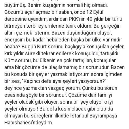
büyümüş. Benim kuşağımın normali hiç olmadı.
Gözümü açar açmaz bir sabah, önce 12 Eylül
darbesine uyandım, ardından PKK’nin 40 yıldır bir türlü
bitmeyen terör eylemlerine tanık oldum. Bu gerçeğin
altını çizmek isterim. Bazen düşündüğüm oluyor,
enerjisini bu kadar heba eden başka bir ülke var mıdır
acaba? Bugün Kürt sorunu başlığıyla konuşulan şeyler,
kırk yıldır sürekli tekrar edilerek konuşuldu, tartışıldı.
Kürt sorunu, bu ülkenin en çok tartışılan, konuşulan
ama bir çözüme de ulaşılamamış bir sorunudur. Bazen
bu konuda bir şeyler yazmak istiyorum sonra içimden
bir ses, “Kaçıncı defa aynı şeyleri yazıyorsun?”
deyince yazmaktan vazgeçiyorum. Çünkü bu sorun
esasında şöyle bir sorundur. Çözüme dair tam iyi
şeyler olacak gibi oluyor, sonra bir şey oluyor o iyi
şeyler olmuyor! Bu defa kesin olacak gibi olup da
olmayan bu süreçlerin ilkinde İstanbul Bayrampaşa
Hapishanesi’ndeydim.