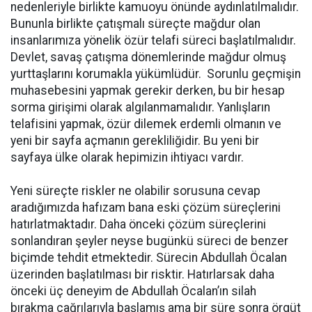
nedenleriyle birlikte kamuoyu önünde aydınlatılmalıdır.
Bununla birlikte çatışmalı süreçte mağdur olan
insanlarımıza yönelik özür telafi süreci başlatılmalıdır.
Devlet, savaş çatışma dönemlerinde mağdur olmuş
yurttaşlarını korumakla yükümlüdür. Sorunlu geçmişin
muhasebesini yapmak gerekir derken, bu bir hesap
sorma girişimi olarak algılanmamalıdır. Yanlışların
telafisini yapmak, özür dilemek erdemli olmanın ve
yeni bir sayfa açmanın gerekliliğidir. Bu yeni bir
sayfaya ülke olarak hepimizin ihtiyacı vardır.
Yeni süreçte riskler ne olabilir sorusuna cevap
aradığımızda hafızam bana eski çözüm süreçlerini
hatırlatmaktadır. Daha önceki çözüm süreçlerini
sonlandıran şeyler neyse bugünkü süreci de benzer
biçimde tehdit etmektedir. Sürecin Abdullah Öcalan
üzerinden başlatılması bir risktir. Hatırlarsak daha
önceki üç deneyim de Abdullah Öcalan’ın silah
bırakma çağrılarıyla başlamış ama bir süre sonra örgüt