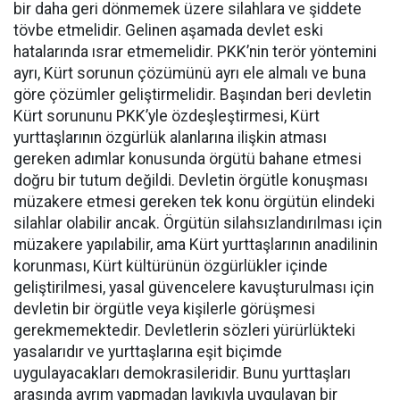
bir daha geri dönmemek üzere silahlara ve şiddete
tövbe etmelidir. Gelinen aşamada devlet eski
hatalarında ısrar etmemelidir. PKK’nin terör yöntemini
ayrı, Kürt sorunun çözümünü ayrı ele almalı ve buna
göre çözümler geliştirmelidir. Başından beri devletin
Kürt sorununu PKK’yle özdeşleştirmesi, Kürt
yurttaşlarının özgürlük alanlarına ilişkin atması
gereken adımlar konusunda örgütü bahane etmesi
doğru bir tutum değildi. Devletin örgütle konuşması
müzakere etmesi gereken tek konu örgütün elindeki
silahlar olabilir ancak. Örgütün silahsızlandırılması için
müzakere yapılabilir, ama Kürt yurttaşlarının anadilinin
korunması, Kürt kültürünün özgürlükler içinde
geliştirilmesi, yasal güvencelere kavuşturulması için
devletin bir örgütle veya kişilerle görüşmesi
gerekmemektedir. Devletlerin sözleri yürürlükteki
yasalarıdır ve yurttaşlarına eşit biçimde
uygulayacakları demokrasileridir. Bunu yurttaşları
arasında ayrım yapmadan layıkıyla uygulayan bir