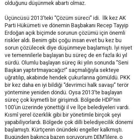
olduğunu düşünmek abartı olmaz.
Üçüncüsü 2013’teki “Çözüm süreci” idi. İlk kez AK
Parti Hükümeti ve dönemin Başbakanı Recep Tayyip
Erdoğan açık biçimde sorunun çözümü için önemli
riskler aldı. Benim gibi çoğu insan evet bu kez bu
sorun çözülecek diye düşünmeye başlamıştı. İyi niyet
ve temennilerle başlayan bu süreç de en fazla iki yıl
sürdü. Olumlu başlayan süreç iki yılın sonunda “Seni
Başkan yaptırtmayacağız!” saçmalığıyla sekteye
uğratılıp, akabinde hendek çukurlarına gömüldü. PKK
bir kez daha en iyi bildiği “devrimci halk savaşı” terör
yöntemine yeniden döndü. Oysa 2013’te başlayan
süreç çok kıymetli bir girişimdi. Bölgede HDP’nin
100’ün üzerinde yönettiği il ve İlçe belediyeleri vardı.
Kısmî yerel özerklik gibi bir yönetimle birçok şeyi
yapabiliyorlardı. Bölgede çok dilli belediyecilik dönemi
başlamıştı. Kürtçenin önündeki engeller kalkmıştı.
Bugünden bakınca bazen soruyorum DEM’lilere, o