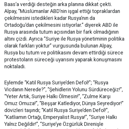
Baas’a verdiği desteğin arka planına dikkat çekti.
Alpay, “Müslümanlar ABD’nin işgal ettiği topraklardan
çekilmesini istedikleri kadar Rusya’nın da
Ortadoğu’dan çekilmesini istiyorlar.” diyerek ABD ile
Rusya arasında tutum açısından bir fark olmadığının
altını çizdi. Ayrıca “Suriye ile Rusya yönetiminin politika
olarak farkları yoktur” vurgusunda bulunan Alpay,
Rusya bu tutum ve politikasını devam ettirdiği sürece
protestoların süreceği uyarısını yaparak konuşmasını
noktaladı.
Eylemde “Katil Rusya Suriye’den Defol!”; “Rusya
Vicdanın Nerede?”, “Şehidlerin Yolunu Sürdüreceğiz!”,
“Yeter Artık, Suriye Halkı Ölmesin!”, “Zulme Karşı
Omuz Omuza!”, “Beşşar Katlediyor, Dünya Seyrediyor!”
dövizleri taşındı; “Katil Rusya Suriye’den Defol!”,
“Katliamın Ortağı, Emperyalist Rusya!”, “Suriye Halkı
Yalnız Değildir!”, “Suriye’ye Özgürlük Direnişle