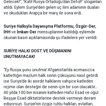
Gelecek!”, “Katil Rusya Ortadoğu’dan Defol!” sloganları
atıldı. Eylem Suriye’den gelen üç ilim adamının duaları
ve okudukları Arapça bir marş ile sona erdi.
Suriye Halkıyla Dayanışma Platformu, Özgür-Der,
İHH
ve
İmkan-Der
mensuplarının katıldığı eylemde
okunan basın açıklamasında şu ifadelere yer verildi:
SURİYE HALKI DOST VE DÜŞMANINI
UNUTMAYACAK!
“Ey Rusya şunu unutma! Afganistan’da acımasızca
katlettiğin mazlum halk senin çöküşünü nasıl getirdi
ise Suriye’de iki asırdır halklarını vahşice katleden
rejime olan desteğin de senin için bir son olacaktır…
40 yılda 100 bin insanını katleden Hafız Esad ve oğul
Beşşar Esad diktatörlerine destek vermeye devam
ediyorsun. Suriye’nin özgür ruhlu halkları, evlatları,