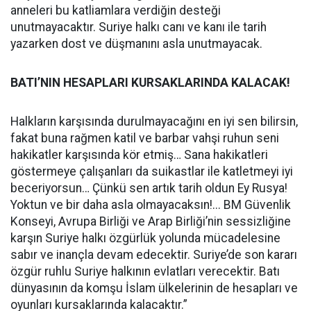
anneleri bu katliamlara verdiğin desteği
unutmayacaktır. Suriye halkı canı ve kanı ile tarih
yazarken dost ve düşmanını asla unutmayacak.
BATI’NIN HESAPLARI KURSAKLARINDA KALACAK!
Halkların karşısında durulmayacağını en iyi sen bilirsin,
fakat buna rağmen katil ve barbar vahşi ruhun seni
hakikatler karşısında kör etmiş… Sana hakikatleri
göstermeye çalışanları da suikastlar ile katletmeyi iyi
beceriyorsun… Çünkü sen artık tarih oldun Ey Rusya!
Yoktun ve bir daha asla olmayacaksın!... BM Güvenlik
Konseyi, Avrupa Birliği ve Arap Birliği’nin sessizliğine
karşın Suriye halkı özgürlük yolunda mücadelesine
sabır ve inançla devam edecektir. Suriye’de son kararı
özgür ruhlu Suriye halkının evlatları verecektir. Batı
dünyasının da komşu İslam ülkelerinin de hesapları ve
oyunları kursaklarında kalacaktır.”