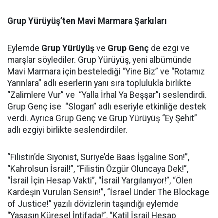
Grup Yürüyüş’ten Mavi Marmara Şarkıları
Eylemde
Grup Yürüyüş
ve
Grup Genç
de ezgi ve
marşlar söylediler. Grup Yürüyüş, yeni albümünde
Mavi Marmara için bestelediği “Yine Biz” ve “Rotamız
Yarınlara” adlı eserlerin yanı sıra toplulukla birlikte
“Zalimlere Vur” ve “Yalla İrhal Ya Beşşar”ı seslendirdi.
Grup Genç ise “Slogan” adlı eseriyle etkinliğe destek
verdi. Ayrıca Grup Genç ve Grup Yürüyüş “Ey Şehit”
adlı ezgiyi birlikte seslendirdiler.
“Filistin’de Siyonist, Suriye’de Baas İşgaline Son!”,
“Kahrolsun İsrail!”, “Filistin Özgür Oluncaya Dek!”,
“İsrail İçin Hesap Vakti”, “İsrail Yargılanıyor!”, “Ölen
Kardeşin Vurulan Sensin!”, “İsrael Under The Blockage
of Justice!” yazılı dövizlerin taşındığı eylemde
“Yaşasın Küresel İntifada!”, “Katil İsrail Hesap