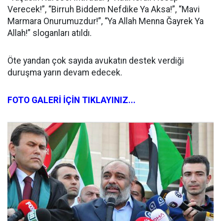
Verecek!”, “Birruh Biddem Nefdike Ya Aksa!”, “Mavi
Marmara Onurumuzdur!”, “Ya Allah Menna Ğayrek Ya
Allah!” sloganları atıldı.
Öte yandan çok sayıda avukatın destek verdiği
duruşma yarın devam edecek.
FOTO GALERİ İÇİN TIKLAYINIZ...