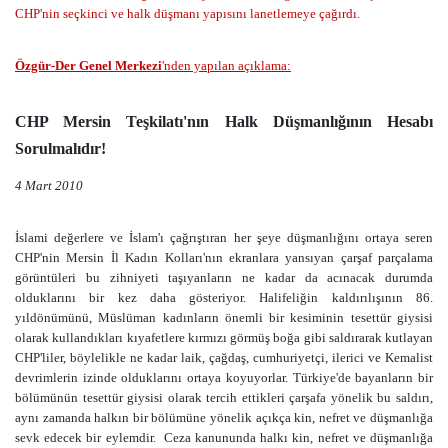
CHP'nin seçkinci ve halk düşmanı yapısını lanetlemeye çağırdı.
Özgür-Der Genel Merkezi
'nden yapılan açıklama:
CHP Mersin Teşkilatı'nın Halk Düşmanlığının Hesabı
Sorulmalıdır!
4 Mart 2010
İslami değerlere ve İslam'ı çağrıştıran her şeye düşmanlığını ortaya seren
CHP'nin Mersin İl Kadın Kolları'nın ekranlara yansıyan çarşaf parçalama
görüntüleri bu zihniyeti taşıyanların ne kadar da acınacak durumda
olduklarını bir kez daha gösteriyor. Halifeliğin kaldırılışının 86.
yıldönümünü, Müslüman kadınların önemli bir kesiminin tesettür giysisi
olarak kullandıkları kıyafetlere kırmızı görmüş boğa gibi saldırarak kutlayan
CHP'liler, böylelikle ne kadar laik, çağdaş, cumhuriyetçi, ilerici ve Kemalist
devrimlerin izinde olduklarını ortaya koyuyorlar. Türkiye'de bayanların bir
bölümünün tesettür giysisi olarak tercih ettikleri çarşafa yönelik bu saldırı,
aynı zamanda halkın bir bölümüne yönelik açıkça kin, nefret ve düşmanlığa
sevk edecek bir eylemdir. Ceza kanununda halkı kin, nefret ve düşmanlığa