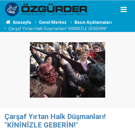
Anasayfa
Genel Merkez
Basın Açıklamaları
Çarşaf Yırtan Halk Düşmanları! "KİNİNİZLE GEBERİN!"
Çarşaf Yırtan Halk Düşmanları!
"KİNİNİZLE GEBERİN!"