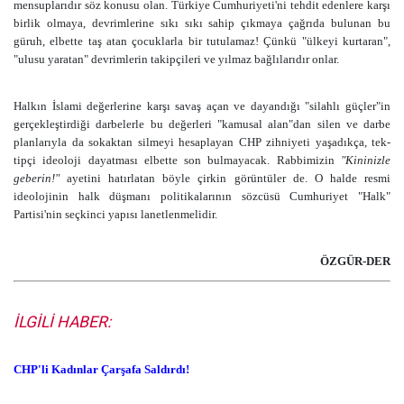
mensuplarıdır söz konusu olan. Türkiye Cumhuriyeti'ni tehdit edenlere karşı
birlik olmaya, devrimlerine sıkı sıkı sahip çıkmaya çağrıda bulunan bu
güruh, elbette taş atan çocuklarla bir tutulamaz! Çünkü "ülkeyi kurtaran",
"ulusu yaratan" devrimlerin takipçileri ve yılmaz bağlılarıdır onlar.
Halkın İslami değerlerine karşı savaş açan ve dayandığı "silahlı güçler"in
gerçekleştirdiği darbelerle bu değerleri "kamusal alan"dan silen ve darbe
planlarıyla da sokaktan silmeyi hesaplayan CHP zihniyeti yaşadıkça, tek-
tipçi ideoloji dayatması elbette son bulmayacak. Rabbimizin
"Kininizle
geberin!"
ayetini hatırlatan böyle çirkin görüntüler de. O halde resmi
ideolojinin halk düşmanı politikalarının sözcüsü Cumhuriyet "Halk"
Partisi'nin seçkinci yapısı lanetlenmelidir.
ÖZGÜR-DER
İLGİLİ HABER:
CHP'li Kadınlar Çarşafa Saldırdı!