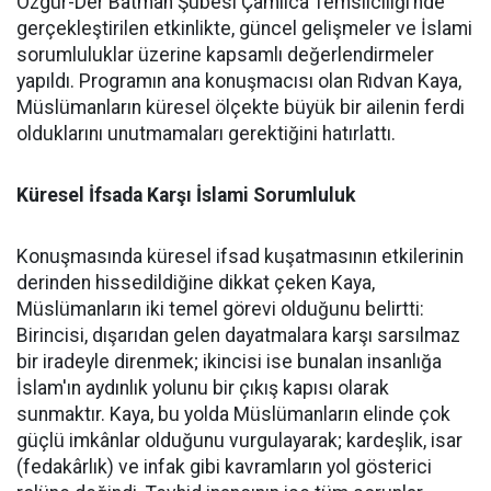
Özgür-Der Batman Şubesi Çamlıca Temsilciliği’nde
gerçekleştirilen etkinlikte, güncel gelişmeler ve İslami
sorumluluklar üzerine kapsamlı değerlendirmeler
yapıldı. Programın ana konuşmacısı olan Rıdvan Kaya,
Müslümanların küresel ölçekte büyük bir ailenin ferdi
olduklarını unutmamaları gerektiğini hatırlattı.
Küresel İfsada Karşı İslami Sorumluluk
Konuşmasında küresel ifsad kuşatmasının etkilerinin
derinden hissedildiğine dikkat çeken Kaya,
Müslümanların iki temel görevi olduğunu belirtti:
Birincisi, dışarıdan gelen dayatmalara karşı sarsılmaz
bir iradeyle direnmek; ikincisi ise bunalan insanlığa
İslam'ın aydınlık yolunu bir çıkış kapısı olarak
sunmaktır. Kaya, bu yolda Müslümanların elinde çok
güçlü imkânlar olduğunu vurgulayarak; kardeşlik, isar
(fedakârlık) ve infak gibi kavramların yol gösterici