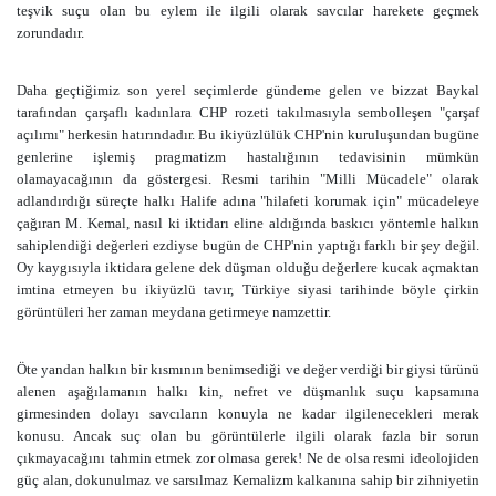
teşvik suçu olan bu eylem ile ilgili olarak savcılar harekete geçmek
zorundadır.
Daha geçtiğimiz son yerel seçimlerde gündeme gelen ve bizzat Baykal
tarafından çarşaflı kadınlara CHP rozeti takılmasıyla sembolleşen "çarşaf
açılımı" herkesin hatırındadır. Bu ikiyüzlülük CHP'nin kuruluşundan bugüne
genlerine işlemiş pragmatizm hastalığının tedavisinin mümkün
olamayacağının da göstergesi. Resmi tarihin "Milli Mücadele" olarak
adlandırdığı süreçte halkı Halife adına "hilafeti korumak için" mücadeleye
çağıran M. Kemal, nasıl ki iktidarı eline aldığında baskıcı yöntemle halkın
sahiplendiği değerleri ezdiyse bugün de CHP'nin yaptığı farklı bir şey değil.
Oy kaygısıyla iktidara gelene dek düşman olduğu değerlere kucak açmaktan
imtina etmeyen bu ikiyüzlü tavır, Türkiye siyasi tarihinde böyle çirkin
görüntüleri her zaman meydana getirmeye namzettir.
Öte yandan halkın bir kısmının benimsediği ve değer verdiği bir giysi türünü
alenen aşağılamanın halkı kin, nefret ve düşmanlık suçu kapsamına
girmesinden dolayı savcıların konuyla ne kadar ilgilenecekleri merak
konusu. Ancak suç olan bu görüntülerle ilgili olarak fazla bir sorun
çıkmayacağını tahmin etmek zor olmasa gerek! Ne de olsa resmi ideolojiden
güç alan, dokunulmaz ve sarsılmaz Kemalizm kalkanına sahip bir zihniyetin