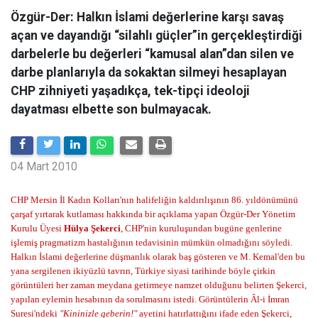
Özgür-Der: Halkın İslami değerlerine karşı savaş
açan ve dayandığı “silahlı güçler”in gerçekleştirdiği
darbelerle bu değerleri “kamusal alan”dan silen ve
darbe planlarıyla da sokaktan silmeyi hesaplayan
CHP zihniyeti yaşadıkça, tek-tipçi ideoloji
dayatması elbette son bulmayacak.
04 Mart 2010
CHP Mersin İl Kadın Kolları'nın halifeliğin kaldırılışının 86. yıldönümünü
çarşaf yırtarak kutlaması hakkında bir açıklama yapan Özgür-Der Yönetim
Kurulu Üyesi
Hülya Şekerci
, CHP'nin kuruluşundan bugüne genlerine
işlemiş pragmatizm hastalığının tedavisinin mümkün olmadığını söyledi.
Halkın İslami değerlerine düşmanlık olarak baş gösteren ve M. Kemal'den bu
yana sergilenen ikiyüzlü tavrın, Türkiye siyasi tarihinde böyle çirkin
görüntüleri her zaman meydana getirmeye namzet olduğunu belirten Şekerci,
yapılan eylemin hesabının da sorulmasını istedi. Görüntülerin Âl-i İmran
Suresi'ndeki
"Kininizle geberin!"
ayetini hatırlattığını ifade eden Şekerci,