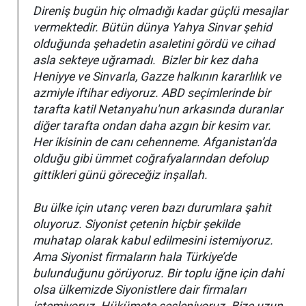
Direniş bugün hiç olmadığı kadar güçlü mesajlar
vermektedir. Bütün dünya Yahya Sinvar şehid
olduğunda şehadetin asaletini gördü ve cihad
asla sekteye uğramadı. Bizler bir kez daha
Heniyye ve Sinvarla, Gazze halkının kararlılık ve
azmiyle iftihar ediyoruz. ABD seçimlerinde bir
tarafta katil Netanyahu'nun arkasında duranlar
diğer tarafta ondan daha azgın bir kesim var.
Her ikisinin de canı cehenneme. Afganistan’da
olduğu gibi ümmet coğrafyalarından defolup
gittikleri günü göreceğiz inşallah.
Bu ülke için utanç veren bazı durumlara şahit
oluyoruz. Siyonist çetenin hiçbir şekilde
muhatap olarak kabul edilmesini istemiyoruz.
Ama Siyonist firmaların hala Türkiye’de
bulunduğunu görüyoruz. Bir toplu iğne için dahi
olsa ülkemizde Siyonistlere dair firmaları
istemiyoruz. Hükümete sesleniyoruz. Bize uzun