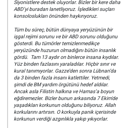
Siyonistlere destek oluyorlar. Bizler bir kere daha
ABD’yi buradan lanetliyoruz. İşledikleri suçları
konsoloslukları önünden haykırıyoruz.
Tüm bu süreç, bütün dünyaya yeryüzünün bir
işgal rejimi sorunu ve bir ABD sorunu olduğunu
gösterdi. Bu tümörler temizlenmedikçe
yeryüzünde huzurun olmadığını bütün insanlık
gördü. Tam 13 aydır on binlerce insana kıydılar.
Yüz binden fazlasını yaraladılar. Hiçbir sınır ve
kural tanımıyorlar. Gazze’den sonra Lübnan’da
da 3 binden fazla insanı katlettiler. Yetmedi,
şimdi de BM yardım örgütünü hedef aldılar.
Ancak asla Filistin halkına ve Hamas’a boyun
eğdiremezler. Bizler bunun arkasında 7 Ekim'de
yaşadıkları korkunun olduğunu biliyoruz. Allah
korkularını artırsın. O korkuyla panik içerisinde
korkunun verdiği azgınlıkla yakıp yıkıyorlar.