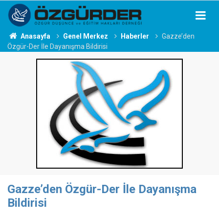
Anasayfa
Genel Merkez
Haberler
Gazze’den
Özgür-Der İle Dayanışma Bildirisi
Gazze’den Özgür-Der İle Dayanışma
Bildirisi