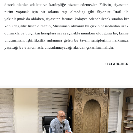
destek olanlar adalete ve kardeşliğe hizmet edemezler. Filistin, siyaseten
pirim yapmak için bir atlama taşı olmadığı gibi Siyonist İsrail ile
yakınlaşmak da ahlaken, siyaseten faturası kolayca ödenebilecek sıradan bir
konu değildir. İnsan olmanın, Müslüman olmanın bu çirkin hesaplardan uzak
durmakla ve bu çirkin hesaplara savaş açmakla mümkün olduğunu hiç kimse
unutmamalı, işbirlikçilik anlamına gelen bu tavrın sahiplerinin halkımıza
yaşattığı bu utancın asla unutulamayacağı akıldan çıkarılmamalıdır.
ÖZGÜR-DER