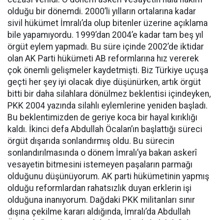
olduğu bir dönemdi. 2000’li yılların ortalarına kadar
sivil hükümet İmralı’da olup bitenler üzerine açıklama
bile yapamıyordu. 1999’dan 2004’e kadar tam beş yıl
örgüt eylem yapmadı. Bu süre içinde 2002’de iktidar
olan AK Parti hükümeti AB reformlarına hız vererek
çok önemli gelişmeler kaydetmişti. Biz Türkiye uçuşa
geçti her şey iyi olacak diye düşünürken, artık örgüt
bitti bir daha silahlara dönülmez beklentisi içindeyken,
PKK 2004 yazında silahlı eylemlerine yeniden başladı.
Bu beklentimizden de geriye koca bir hayal kırıklığı
kaldı. İkinci defa Abdullah Öcalan’ın başlattığı süreci
örgüt dışarıda sonlandırmış oldu. Bu sürecin
sonlandırılmasında o dönem İmralı’ya bakan askerî
vesayetin bitmesini istemeyen paşaların parmağı
olduğunu düşünüyorum. AK parti hükümetinin yapmış
olduğu reformlardan rahatsızlık duyan erklerin işi
olduğuna inanıyorum. Dağdaki PKK militanları sınır
dışına çekilme kararı aldığında, İmralı’da Abdullah