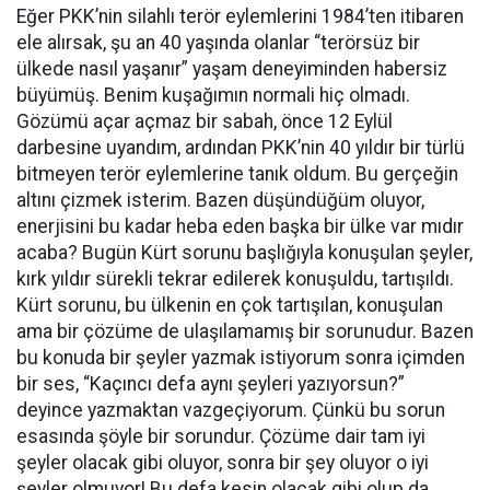
Eğer PKK’nin silahlı terör eylemlerini 1984’ten itibaren
ele alırsak, şu an 40 yaşında olanlar “terörsüz bir
ülkede nasıl yaşanır” yaşam deneyiminden habersiz
büyümüş. Benim kuşağımın normali hiç olmadı.
Gözümü açar açmaz bir sabah, önce 12 Eylül
darbesine uyandım, ardından PKK’nin 40 yıldır bir türlü
bitmeyen terör eylemlerine tanık oldum. Bu gerçeğin
altını çizmek isterim. Bazen düşündüğüm oluyor,
enerjisini bu kadar heba eden başka bir ülke var mıdır
acaba? Bugün Kürt sorunu başlığıyla konuşulan şeyler,
kırk yıldır sürekli tekrar edilerek konuşuldu, tartışıldı.
Kürt sorunu, bu ülkenin en çok tartışılan, konuşulan
ama bir çözüme de ulaşılamamış bir sorunudur. Bazen
bu konuda bir şeyler yazmak istiyorum sonra içimden
bir ses, “Kaçıncı defa aynı şeyleri yazıyorsun?”
deyince yazmaktan vazgeçiyorum. Çünkü bu sorun
esasında şöyle bir sorundur. Çözüme dair tam iyi
şeyler olacak gibi oluyor, sonra bir şey oluyor o iyi
şeyler olmuyor! Bu defa kesin olacak gibi olup da