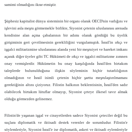
samimi olmadığını ikrar etmiştir.
Şüphesiz kapitalist dünya sisteminin bir organı olarak OECD'nin varlığını ve
işlevini asla meşru görmemekle birlikte, Siyonist çetenin uluslararası arenada
kendisine alan açma çabalarının bir adımı olarak gördüğü bu üyelik
girişiminin geri çevrilmesinin gerekliliğini vurgulamıştık. İsrail'in ırkçı ve
işgalci militarizmine uluslararası alanda yeni bir meşruiyet ve hareket imkanı
açarak diğer üyeler gibi TC Hükümeti de ırkçı ve işgalci militarizme zımnen
onay vermişlerdir. Hükümetin bu onay karşılığında İsrail'den birtakım
taleplerde bulunulduğuna ilişkin söyleminin hiçbir tutarlılığının
olmadığının ve İsrail isimli çetenin hiçbir şartta meşrulaştırılmaması
gerektiğinin altını çiziyoruz. Filistin halkının beklentisinin, İsrail'den sadır
olabilecek birtakım lütuflar olmayıp, Siyonist çeteye ilkesel tavır almak
olduğu görmezden gelinemez.
Filistin'de yaşanan işgal ve cinayetlerden sadece Siyonist çeteciler değil bu
suçlara diplomatik ve iktisadi destek verenler de sorumludur. Filistin'e
söylemleriyle, Siyonist İsrail'e ise diplomatik, askeri ve iktisadi eylemleriyle