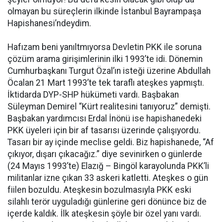
olmayan bu süreçlerin ilkinde İstanbul Bayrampaşa
Hapishanesi’ndeydim.
Hafızam beni yanıltmıyorsa Devletin PKK ile soruna
çözüm arama girişimlerinin ilki 1993’te idi. Dönemin
Cumhurbaşkanı Turgut Özal’ın isteği üzerine Abdullah
Öcalan 21 Mart 1993’te tek taraflı ateşkes yapmıştı.
İktidarda DYP-SHP hükümeti vardı. Başbakan
Süleyman Demirel “Kürt realitesini tanıyoruz” demişti.
Başbakan yardımcısı Erdal İnönü ise hapishanedeki
PKK üyeleri için bir af tasarısı üzerinde çalışıyordu.
Tasarı bir ay içinde meclise geldi. Biz hapishanede, “Af
çıkıyor, dışarı çıkacağız.” diye sevinirken o günlerde
(24 Mayıs 1993’te) Elazığ – Bingöl karayolunda PKK’li
militanlar izne çıkan 33 askeri katletti. Ateşkes o gün
fiilen bozuldu. Ateşkesin bozulmasıyla PKK eski
silahlı terör uyguladığı günlerine geri dönünce biz de
içerde kaldık. İlk ateşkesin şöyle bir özel yanı vardı.