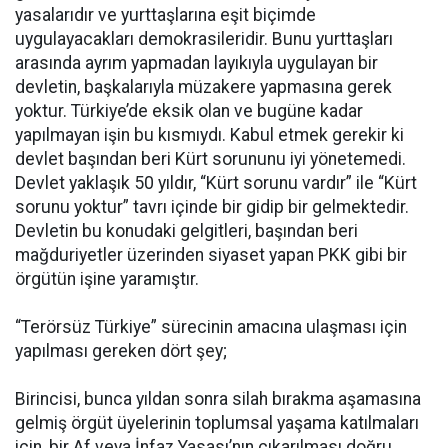
yasalarıdır ve yurttaşlarına eşit biçimde
uygulayacakları demokrasileridir. Bunu yurttaşları
arasında ayrım yapmadan layıkıyla uygulayan bir
devletin, başkalarıyla müzakere yapmasına gerek
yoktur. Türkiye’de eksik olan ve bugüne kadar
yapılmayan işin bu kısmıydı. Kabul etmek gerekir ki
devlet başından beri Kürt sorununu iyi yönetemedi.
Devlet yaklaşık 50 yıldır, “Kürt sorunu vardır” ile “Kürt
sorunu yoktur” tavrı içinde bir gidip bir gelmektedir.
Devletin bu konudaki gelgitleri, başından beri
mağduriyetler üzerinden siyaset yapan PKK gibi bir
örgütün işine yaramıştır.
“Terörsüz Türkiye” sürecinin amacına ulaşması için
yapılması gereken dört şey;
Birincisi, bunca yıldan sonra silah bırakma aşamasına
gelmiş örgüt üyelerinin toplumsal yaşama katılmaları
için, bir Af veya İnfaz Yasası’nın çıkarılması doğru