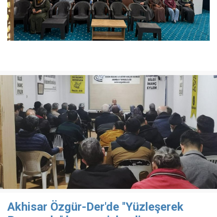
Akhisar Özgür-Der'de ''Yüzleşerek