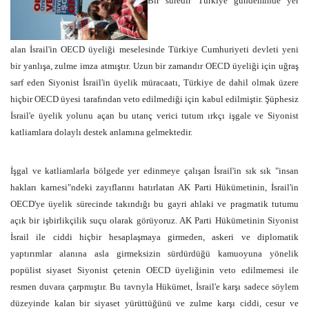
Bir süredir Türkiye gündeminde yer
alan İsrail'in OECD üyeliği meselesinde Türkiye Cumhuriyeti devleti yeni
bir yanlışa, zulme imza atmıştır. Uzun bir zamandır OECD üyeliği için uğraş
sarf eden Siyonist İsrail'in üyelik müracaatı, Türkiye de dahil olmak üzere
hiçbir OECD üyesi tarafından veto edilmediği için kabul edilmiştir. Şüphesiz
İsrail'e üyelik yolunu açan bu utanç verici tutum ırkçı işgale ve Siyonist
katliamlara dolaylı destek anlamına gelmektedir.
İşgal ve katliamlarla bölgede yer edinmeye çalışan İsrail'in sık sık "insan
hakları karnesi"ndeki zayıflarını hatırlatan AK Parti Hükümetinin, İsrail'in
OECD'ye üyelik sürecinde takındığı bu gayri ahlaki ve pragmatik tutumu
açık bir işbirlikçilik suçu olarak görüyoruz. AK Parti Hükümetinin Siyonist
İsrail ile ciddi hiçbir hesaplaşmaya girmeden, askeri ve diplomatik
yaptırımlar alanına asla girmeksizin sürdürdüğü kamuoyuna yönelik
popülist siyaset Siyonist çetenin OECD üyeliğinin veto edilmemesi ile
resmen duvara çarpmıştır. Bu tavrıyla Hükümet, İsrail'e karşı sadece söylem
düzeyinde kalan bir siyaset yürüttüğünü ve zulme karşı ciddi, cesur ve