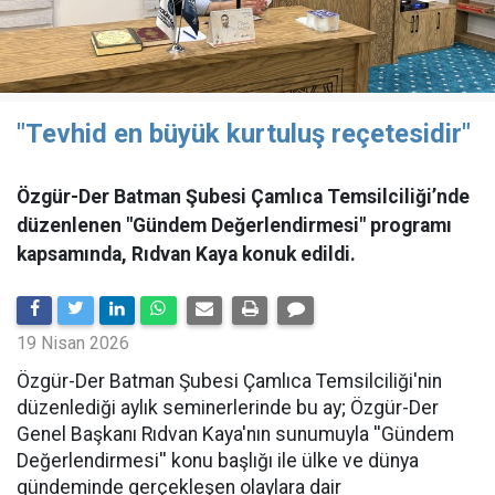
"Tevhid en büyük kurtuluş reçetesidir"
Özgür-Der Batman Şubesi Çamlıca Temsilciliği’nde
düzenlenen "Gündem Değerlendirmesi" programı
kapsamında, Rıdvan Kaya konuk edildi.
19 Nisan 2026
​Özgür-Der Batman Şubesi Çamlıca Temsilciliği'nin
düzenlediği aylık seminerlerinde bu ay; Özgür-Der
Genel Başkanı Rıdvan Kaya'nın sunumuyla ''Gündem
Değerlendirmesi'' konu başlığı ile ülke ve dünya
gündeminde gerçekleşen olaylara dair