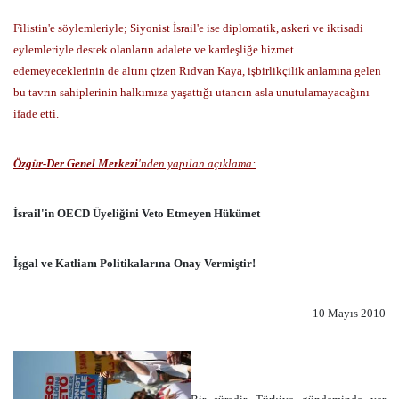
Filistin'e söylemleriyle; Siyonist İsrail'e ise diplomatik, askeri ve iktisadi
eylemleriyle destek olanların adalete ve kardeşliğe hizmet
edemeyeceklerinin de altını çizen Rıdvan Kaya, işbirlikçilik anlamına gelen
bu tavrın sahiplerinin halkımıza yaşattığı utancın asla unutulamayacağını
ifade etti.
Özgür-Der Genel Merkezi
'nden yapılan açıklama:
İsrail'in OECD Üyeliğini Veto Etmeyen Hükümet
İşgal ve Katliam Politikalarına Onay Vermiştir!
10 Mayıs 2010