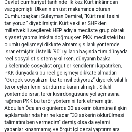
Devlet cumhuriyet tarihinde ilk kez Kürt inkârından
vazgeçmişti. Ülkenin en üst makamında oturan
Cumhurbaşkanı Süleyman Demirel, “Kürt realitesini
tanıyoruz.” diyebilmiştir. Kürt vekiller SHP’den
milletvekili seçilerek HEP adıyla mecliste grup olarak
siyaset yapma imkânı doğmuşken PKK meclisteki bu
olumlu gelişmeyi dikkate almamış silahlı yöntemde
ısrar etmiştir. Üstelik ’90’lı yılların başında tüm dünyada
reel sosyalist sistem yıkılırken, dünyanın başka
ülkelerinde sosyalist örgütler kendilerini kapatırken,
PKK dünyadaki bu reel gelişmeyi dikkate almadan
“Gerçek sosyalizmi biz temsil ediyoruz” diyerek silahlı
terör eylemlerini sürdürme kararı almıştır. Silahlı
yöntemde ısrar, terör kısırdöngüsüne yol açmasına
rağmen PKK bu terör yöntemini terk etmemiştir.
Abdullah Öcalan o günlerde 33 askerin ölümüne ilişkin
açıklamalarında her ne kadar “33 askerin öldürülmesi
talimatını ben vermedim” demiş olsa da eylemi
yapanlar kınanmamış ve örgüt içi cezai yaptırımlara