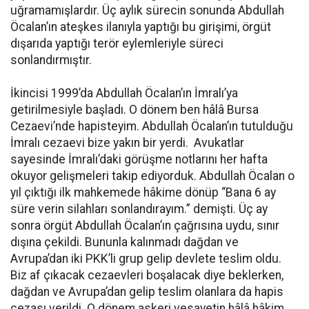
uğramamışlardır. Üç aylık sürecin sonunda Abdullah
Öcalan’ın ateşkes ilanıyla yaptığı bu girişimi, örgüt
dışarıda yaptığı terör eylemleriyle süreci
sonlandırmıştır.
İkincisi 1999’da Abdullah Öcalan’ın İmralı’ya
getirilmesiyle başladı. O dönem ben hâlâ Bursa
Cezaevi’nde hapisteyim. Abdullah Öcalan’ın tutulduğu
İmralı cezaevi bize yakın bir yerdi. Avukatlar
sayesinde İmralı’daki görüşme notlarını her hafta
okuyor gelişmeleri takip ediyorduk. Abdullah Öcalan o
yıl çıktığı ilk mahkemede hâkime dönüp “Bana 6 ay
süre verin silahları sonlandırayım.” demişti. Üç ay
sonra örgüt Abdullah Öcalan’ın çağrısına uydu, sınır
dışına çekildi. Bununla kalınmadı dağdan ve
Avrupa’dan iki PKK’li grup gelip devlete teslim oldu.
Biz af çıkacak cezaevleri boşalacak diye beklerken,
dağdan ve Avrupa’dan gelip teslim olanlara da hapis
cezası verildi. O dönem askeri vesayetin hâlâ hâkim