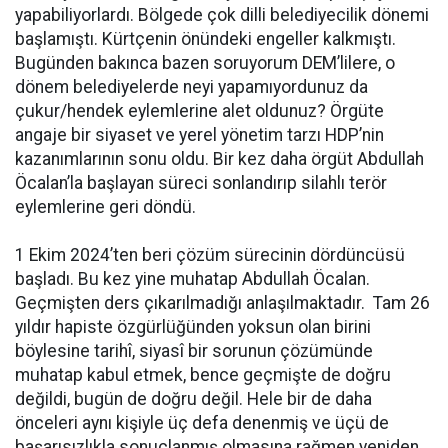
yapabiliyorlardı. Bölgede çok dilli belediyecilik dönemi
başlamıştı. Kürtçenin önündeki engeller kalkmıştı.
Bugünden bakınca bazen soruyorum DEM’lilere, o
dönem belediyelerde neyi yapamıyordunuz da
çukur/hendek eylemlerine alet oldunuz? Örgüte
angaje bir siyaset ve yerel yönetim tarzı HDP’nin
kazanımlarının sonu oldu. Bir kez daha örgüt Abdullah
Öcalan’la başlayan süreci sonlandırıp silahlı terör
eylemlerine geri döndü.
1 Ekim 2024’ten beri çözüm sürecinin dördüncüsü
başladı. Bu kez yine muhatap Abdullah Öcalan.
Geçmişten ders çıkarılmadığı anlaşılmaktadır. Tam 26
yıldır hapiste özgürlüğünden yoksun olan birini
böylesine tarihî, siyasî bir sorunun çözümünde
muhatap kabul etmek, bence geçmişte de doğru
değildi, bugün de doğru değil. Hele bir de daha
önceleri aynı kişiyle üç defa denenmiş ve üçü de
başarısızlıkla sonuçlanmış olmasına rağmen yeniden