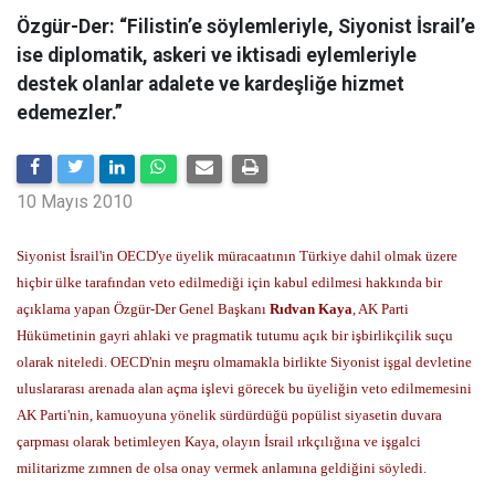
Özgür-Der: “Filistin’e söylemleriyle, Siyonist İsrail’e
ise diplomatik, askeri ve iktisadi eylemleriyle
destek olanlar adalete ve kardeşliğe hizmet
edemezler.”
10 Mayıs 2010
Siyonist İsrail'in OECD'ye üyelik müracaatının Türkiye dahil olmak üzere
hiçbir ülke tarafından veto edilmediği için kabul edilmesi hakkında bir
açıklama yapan Özgür-Der Genel Başkanı
Rıdvan Kaya
, AK Parti
Hükümetinin gayri ahlaki ve pragmatik tutumu açık bir işbirlikçilik suçu
olarak niteledi. OECD'nin meşru olmamakla birlikte Siyonist işgal devletine
uluslararası arenada alan açma işlevi görecek bu üyeliğin veto edilmemesini
AK Parti'nin, kamuoyuna yönelik sürdürdüğü popülist siyasetin duvara
çarpması olarak betimleyen Kaya, olayın İsrail ırkçılığına ve işgalci
militarizme zımnen de olsa onay vermek anlamına geldiğini söyledi.