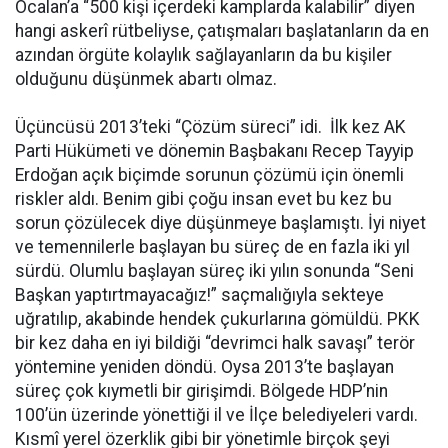
Öcalan’a “500 kişi içerdeki kamplarda kalabilir” diyen
hangi askerî rütbeliyse, çatışmaları başlatanların da en
azından örgüte kolaylık sağlayanların da bu kişiler
olduğunu düşünmek abartı olmaz.
Üçüncüsü 2013’teki “Çözüm süreci” idi. İlk kez AK
Parti Hükümeti ve dönemin Başbakanı Recep Tayyip
Erdoğan açık biçimde sorunun çözümü için önemli
riskler aldı. Benim gibi çoğu insan evet bu kez bu
sorun çözülecek diye düşünmeye başlamıştı. İyi niyet
ve temennilerle başlayan bu süreç de en fazla iki yıl
sürdü. Olumlu başlayan süreç iki yılın sonunda “Seni
Başkan yaptırtmayacağız!” saçmalığıyla sekteye
uğratılıp, akabinde hendek çukurlarına gömüldü. PKK
bir kez daha en iyi bildiği “devrimci halk savaşı” terör
yöntemine yeniden döndü. Oysa 2013’te başlayan
süreç çok kıymetli bir girişimdi. Bölgede HDP’nin
100’ün üzerinde yönettiği il ve İlçe belediyeleri vardı.
Kısmî yerel özerklik gibi bir yönetimle birçok şeyi