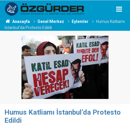
Anasayfa
Genel Merkez
Eylemler
Humus Katliamı
İstanbul’da Protesto Edildi
Humus Katliamı İstanbul’da Protesto
Edildi