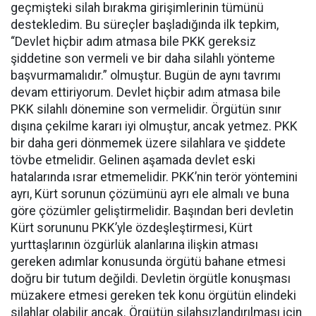
geçmişteki silah bırakma girişimlerinin tümünü
destekledim. Bu süreçler başladığında ilk tepkim,
“Devlet hiçbir adım atmasa bile PKK gereksiz
şiddetine son vermeli ve bir daha silahlı yönteme
başvurmamalıdır.” olmuştur. Bugün de aynı tavrımı
devam ettiriyorum. Devlet hiçbir adım atmasa bile
PKK silahlı dönemine son vermelidir. Örgütün sınır
dışına çekilme kararı iyi olmuştur, ancak yetmez. PKK
bir daha geri dönmemek üzere silahlara ve şiddete
tövbe etmelidir. Gelinen aşamada devlet eski
hatalarında ısrar etmemelidir. PKK’nin terör yöntemini
ayrı, Kürt sorunun çözümünü ayrı ele almalı ve buna
göre çözümler geliştirmelidir. Başından beri devletin
Kürt sorununu PKK’yle özdeşleştirmesi, Kürt
yurttaşlarının özgürlük alanlarına ilişkin atması
gereken adımlar konusunda örgütü bahane etmesi
doğru bir tutum değildi. Devletin örgütle konuşması
müzakere etmesi gereken tek konu örgütün elindeki
silahlar olabilir ancak. Örgütün silahsızlandırılması için