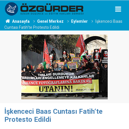
Anasayfa
Genel Merkez
Eylemler
İşkenceci Baas
Cuntası Fatih‘te Protesto Edildi
İşkenceci Baas Cuntası Fatih‘te
Protesto Edildi