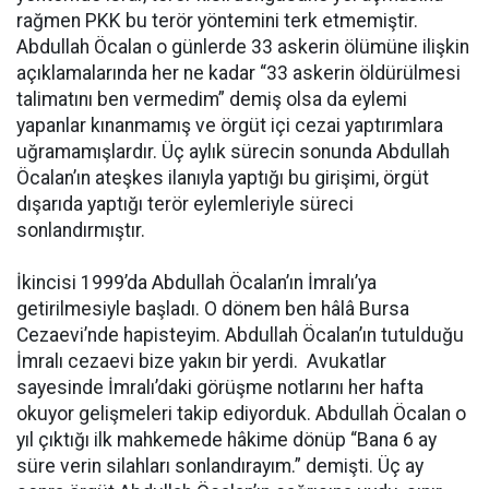
rağmen PKK bu terör yöntemini terk etmemiştir.
Abdullah Öcalan o günlerde 33 askerin ölümüne ilişkin
açıklamalarında her ne kadar “33 askerin öldürülmesi
talimatını ben vermedim” demiş olsa da eylemi
yapanlar kınanmamış ve örgüt içi cezai yaptırımlara
uğramamışlardır. Üç aylık sürecin sonunda Abdullah
Öcalan’ın ateşkes ilanıyla yaptığı bu girişimi, örgüt
dışarıda yaptığı terör eylemleriyle süreci
sonlandırmıştır.
İkincisi 1999’da Abdullah Öcalan’ın İmralı’ya
getirilmesiyle başladı. O dönem ben hâlâ Bursa
Cezaevi’nde hapisteyim. Abdullah Öcalan’ın tutulduğu
İmralı cezaevi bize yakın bir yerdi. Avukatlar
sayesinde İmralı’daki görüşme notlarını her hafta
okuyor gelişmeleri takip ediyorduk. Abdullah Öcalan o
yıl çıktığı ilk mahkemede hâkime dönüp “Bana 6 ay
süre verin silahları sonlandırayım.” demişti. Üç ay