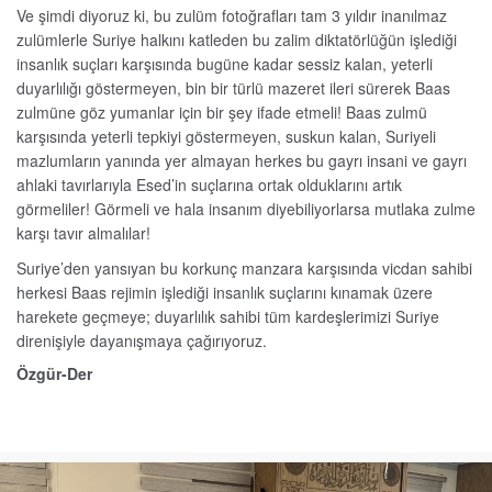
Ve şimdi diyoruz ki, bu zulüm fotoğrafları tam 3 yıldır inanılmaz
zulümlerle Suriye halkını katleden bu zalim diktatörlüğün işlediği
insanlık suçları karşısında bugüne kadar sessiz kalan, yeterli
duyarlılığı göstermeyen, bin bir türlü mazeret ileri sürerek Baas
zulmüne göz yumanlar için bir şey ifade etmeli! Baas zulmü
karşısında yeterli tepkiyi göstermeyen, suskun kalan, Suriyeli
mazlumların yanında yer almayan herkes bu gayrı insani ve gayrı
ahlaki tavırlarıyla Esed’in suçlarına ortak olduklarını artık
görmeliler! Görmeli ve hala insanım diyebiliyorlarsa mutlaka zulme
karşı tavır almalılar!
Suriye’den yansıyan bu korkunç manzara karşısında vicdan sahibi
herkesi Baas rejimin işlediği insanlık suçlarını kınamak üzere
harekete geçmeye; duyarlılık sahibi tüm kardeşlerimizi Suriye
direnişiyle dayanışmaya çağırıyoruz.
Özgür-Der