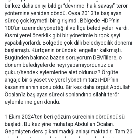
bir kez daha en iyi bildiği “devrimci halk savaşı” terör
yöntemine yeniden döndü. Oysa 2013’te başlayan
süreç çok kıymetli bir girişimdi. Bölgede HDP’nin
100’ün üzerinde yönettiği il ve İlçe belediyeleri vardı.
Kısmî yerel özerklik gibi bir yönetimle birçok şeyi
yapabiliyorlardı. Bölgede çok dilli belediyecilik dönemi
başlamıştı. Kürtçenin önündeki engeller kalkmıştı.
Bugünden bakınca bazen soruyorum DEM’lilere, o
dönem belediyelerde neyi yapamıyordunuz da
çukur/hendek eylemlerine alet oldunuz? Örgüte
angaje bir siyaset ve yerel yönetim tarzı HDP’nin
kazanımlarının sonu oldu. Bir kez daha örgüt Abdullah
Öcalan’la başlayan süreci sonlandırıp silahlı terör
eylemlerine geri döndü.
1 Ekim 2024’ten beri çözüm sürecinin dördüncüsü
başladı. Bu kez yine muhatap Abdullah Öcalan.
Geçmişten ders çıkarılmadığı anlaşılmaktadır. Tam 26