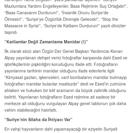
Mazlumlara Yardımı Engelleyenler, Baas Rejiminin Suç Ortağıdır!”,
“Baas Canavarını Durdurun!”, “İnsanlık Onuru Suriye’de
Ölmesin!”, “Suriye’ye Özgürlük Direnişle Gelecek!”, “Stop the
Massacre in Syria!”, “Suriye’de Katliamı Durdurun!” yazılı dövizler
taşındı.
“Katliamlar Değil Zamanlama Manidar (!)”
İlk olarak sözü alan Özgür-Der Genel Başkan Yardımcısı Kenan
Alpay yayınlanan dehşet verici fotoğraflar karşısında dahi Esed ve
işbirlikçilerinin pişkinliğini koruduğunu ifade etti. Fotoğrafların
yayınlanma tarihinin manidar olduğunu ifade edenlerle ilgili
“Kimyasal gazları, işkenceleri, varil bombalarını manidar bulmayıp
fotoğrafları manidar bulanlar insafsızdır” dedi ve Esed’in zulmüne
ahlaken ve hukuken bir kılıf aramanın da büyük zalimlik olduğunu
belirtti. Yayınlanan fotoğrafların Esed rejimine ait sadece bir
merkeze ait olduğunu vurgulayan Alpay genel tablonun çok daha
vahim olabileceğini hatırlattı.
“Suriye’nin Silaha da İhtiyacı Var”
En vahşi hayvanların dahi yapamayacağı bir eziyetin Suriyeli