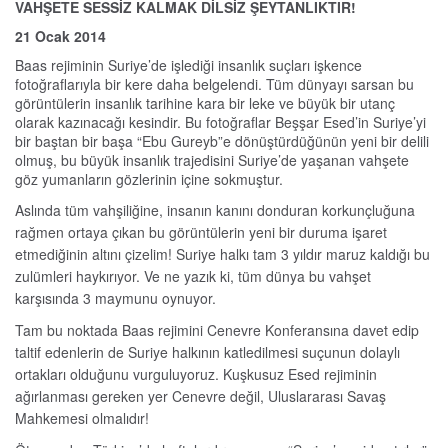
VAHŞETE SESSİZ KALMAK DİLSİZ ŞEYTANLIKTIR!
21 Ocak 2014
Baas rejiminin Suriye’de işlediği insanlık suçları işkence
fotoğraflarıyla bir kere daha belgelendi. Tüm dünyayı sarsan bu
görüntülerin insanlık tarihine kara bir leke ve büyük bir utanç
olarak kazınacağı kesindir. Bu fotoğraflar Beşşar Esed’in Suriye’yi
bir baştan bir başa “Ebu Gureyb”e dönüştürdüğünün yeni bir delili
olmuş, bu büyük insanlık trajedisini Suriye’de yaşanan vahşete
göz yumanların gözlerinin içine sokmuştur.
Aslında tüm vahşiliğine, insanın kanını donduran korkunçluğuna
rağmen ortaya çıkan bu görüntülerin yeni bir duruma işaret
etmediğinin altını çizelim! Suriye halkı tam 3 yıldır maruz kaldığı bu
zulümleri haykırıyor. Ve ne yazık ki, tüm dünya bu vahşet
karşısında 3 maymunu oynuyor.
Tam bu noktada Baas rejimini Cenevre Konferansına davet edip
taltif edenlerin de Suriye halkının katledilmesi suçunun dolaylı
ortakları olduğunu vurguluyoruz. Kuşkusuz Esed rejiminin
ağırlanması gereken yer Cenevre değil, Uluslararası Savaş
Mahkemesi olmalıdır!