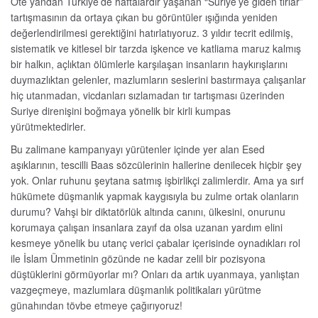
Öte yandan Türkiye’de haftalardır yaşanan “Suriye’ye giden tırlar”
tartışmasının da ortaya çıkan bu görüntüler ışığında yeniden
değerlendirilmesi gerektiğini hatırlatıyoruz. 3 yıldır tecrit edilmiş,
sistematik ve kitlesel bir tarzda işkence ve katliama maruz kalmış
bir halkın, açlıktan ölümlerle karşılaşan insanların haykırışlarını
duymazlıktan gelenler, mazlumların seslerini bastırmaya çalışanlar
hiç utanmadan, vicdanları sızlamadan tır tartışması üzerinden
Suriye direnişini boğmaya yönelik bir kirli kumpas
yürütmektedirler.
Bu zalimane kampanyayı yürütenler içinde yer alan Esed
aşıklarının, tescilli Baas sözcülerinin hallerine denilecek hiçbir şey
yok. Onlar ruhunu şeytana satmış işbirlikçi zalimlerdir. Ama ya sırf
hükümete düşmanlık yapmak kaygısıyla bu zulme ortak olanların
durumu? Vahşi bir diktatörlük altında canını, ülkesini, onurunu
korumaya çalışan insanlara zayıf da olsa uzanan yardım elini
kesmeye yönelik bu utanç verici çabalar içerisinde oynadıkları rol
ile İslam Ümmetinin gözünde ne kadar zelil bir pozisyona
düştüklerini görmüyorlar mı? Onları da artık uyanmaya, yanlıştan
vazgeçmeye, mazlumlara düşmanlık politikaları yürütme
günahından tövbe etmeye çağırıyoruz!