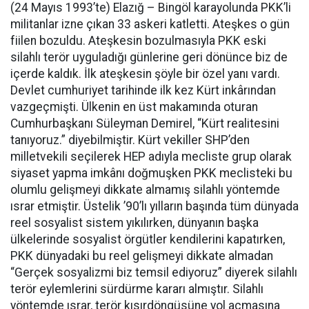
(24 Mayıs 1993’te) Elazığ – Bingöl karayolunda PKK’li
militanlar izne çıkan 33 askeri katletti. Ateşkes o gün
fiilen bozuldu. Ateşkesin bozulmasıyla PKK eski
silahlı terör uyguladığı günlerine geri dönünce biz de
içerde kaldık. İlk ateşkesin şöyle bir özel yanı vardı.
Devlet cumhuriyet tarihinde ilk kez Kürt inkârından
vazgeçmişti. Ülkenin en üst makamında oturan
Cumhurbaşkanı Süleyman Demirel, “Kürt realitesini
tanıyoruz.” diyebilmiştir. Kürt vekiller SHP’den
milletvekili seçilerek HEP adıyla mecliste grup olarak
siyaset yapma imkânı doğmuşken PKK meclisteki bu
olumlu gelişmeyi dikkate almamış silahlı yöntemde
ısrar etmiştir. Üstelik ’90’lı yılların başında tüm dünyada
reel sosyalist sistem yıkılırken, dünyanın başka
ülkelerinde sosyalist örgütler kendilerini kapatırken,
PKK dünyadaki bu reel gelişmeyi dikkate almadan
“Gerçek sosyalizmi biz temsil ediyoruz” diyerek silahlı
terör eylemlerini sürdürme kararı almıştır. Silahlı
yöntemde ısrar, terör kısırdöngüsüne yol açmasına