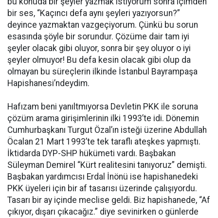
bu konuda bir şeyler yazmak istiyorum sonra içimden
bir ses, “Kaçıncı defa aynı şeyleri yazıyorsun?”
deyince yazmaktan vazgeçiyorum. Çünkü bu sorun
esasında şöyle bir sorundur. Çözüme dair tam iyi
şeyler olacak gibi oluyor, sonra bir şey oluyor o iyi
şeyler olmuyor! Bu defa kesin olacak gibi olup da
olmayan bu süreçlerin ilkinde İstanbul Bayrampaşa
Hapishanesi’ndeydim.
Hafızam beni yanıltmıyorsa Devletin PKK ile soruna
çözüm arama girişimlerinin ilki 1993’te idi. Dönemin
Cumhurbaşkanı Turgut Özal’ın isteği üzerine Abdullah
Öcalan 21 Mart 1993’te tek taraflı ateşkes yapmıştı.
İktidarda DYP-SHP hükümeti vardı. Başbakan
Süleyman Demirel “Kürt realitesini tanıyoruz” demişti.
Başbakan yardımcısı Erdal İnönü ise hapishanedeki
PKK üyeleri için bir af tasarısı üzerinde çalışıyordu.
Tasarı bir ay içinde meclise geldi. Biz hapishanede, “Af
çıkıyor, dışarı çıkacağız.” diye sevinirken o günlerde