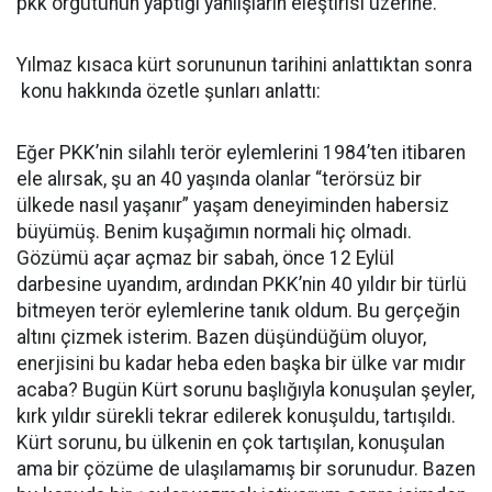
pkk örgütünün yaptığı yanlışların eleştirisi üzerine.
Yılmaz kısaca kürt sorununun tarihini anlattıktan sonra
konu hakkında özetle şunları anlattı:
Eğer PKK’nin silahlı terör eylemlerini 1984’ten itibaren
ele alırsak, şu an 40 yaşında olanlar “terörsüz bir
ülkede nasıl yaşanır” yaşam deneyiminden habersiz
büyümüş. Benim kuşağımın normali hiç olmadı.
Gözümü açar açmaz bir sabah, önce 12 Eylül
darbesine uyandım, ardından PKK’nin 40 yıldır bir türlü
bitmeyen terör eylemlerine tanık oldum. Bu gerçeğin
altını çizmek isterim. Bazen düşündüğüm oluyor,
enerjisini bu kadar heba eden başka bir ülke var mıdır
acaba? Bugün Kürt sorunu başlığıyla konuşulan şeyler,
kırk yıldır sürekli tekrar edilerek konuşuldu, tartışıldı.
Kürt sorunu, bu ülkenin en çok tartışılan, konuşulan
ama bir çözüme de ulaşılamamış bir sorunudur. Bazen