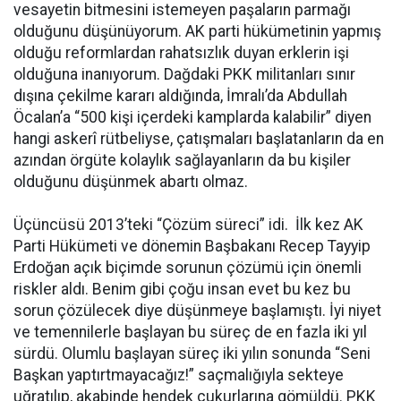
vesayetin bitmesini istemeyen paşaların parmağı
olduğunu düşünüyorum. AK parti hükümetinin yapmış
olduğu reformlardan rahatsızlık duyan erklerin işi
olduğuna inanıyorum. Dağdaki PKK militanları sınır
dışına çekilme kararı aldığında, İmralı’da Abdullah
Öcalan’a “500 kişi içerdeki kamplarda kalabilir” diyen
hangi askerî rütbeliyse, çatışmaları başlatanların da en
azından örgüte kolaylık sağlayanların da bu kişiler
olduğunu düşünmek abartı olmaz.
Üçüncüsü 2013’teki “Çözüm süreci” idi. İlk kez AK
Parti Hükümeti ve dönemin Başbakanı Recep Tayyip
Erdoğan açık biçimde sorunun çözümü için önemli
riskler aldı. Benim gibi çoğu insan evet bu kez bu
sorun çözülecek diye düşünmeye başlamıştı. İyi niyet
ve temennilerle başlayan bu süreç de en fazla iki yıl
sürdü. Olumlu başlayan süreç iki yılın sonunda “Seni
Başkan yaptırtmayacağız!” saçmalığıyla sekteye
uğratılıp, akabinde hendek çukurlarına gömüldü. PKK