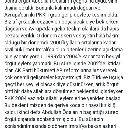
sonra örgüt Abdullah Öcalan’ın çağrısına uydu, sınır
dışına çekildi. Bununla kalınmadı dağdan ve
Avrupa’dan iki PKK’li grup gelip devlete teslim oldu.
Biz af çıkacak cezaevleri boşalacak diye beklerken,
dağdan ve Avrupa’dan gelip teslim olanlara da hapis
cezası verildi. O dönem askeri vesayetin hâlâ hâkim
olduğu bir dönemdi. 2000’li yılların ortalarına kadar
sivil hükümet İmralı’da olup bitenler üzerine açıklama
bile yapamıyordu. 1999’dan 2004’e kadar tam beş yıl
örgüt eylem yapmadı. Bu süre içinde 2002’de iktidar
olan AK Parti hükümeti AB reformlarına hız vererek
çok önemli gelişmeler kaydetmişti. Biz Türkiye uçuşa
geçti her şey iyi olacak diye düşünürken, artık örgüt
bitti bir daha silahlara dönülmez beklentisi içindeyken,
PKK 2004 yazında silahlı eylemlerine yeniden başladı.
Bu beklentimizden de geriye koca bir hayal kırıklığı
kaldı. İkinci defa Abdullah Öcalan’ın başlattığı süreci
örgüt dışarıda sonlandırmış oldu. Bu sürecin
sonlandırılmasında o dönem İmralı’ya bakan askerî