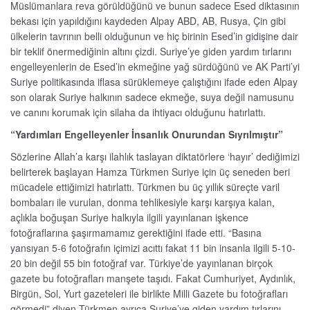
Müslümanlara reva görüldüğünü ve bunun sadece Esed diktasının
bekası için yapıldığını kaydeden Alpay ABD, AB, Rusya, Çin gibi
ülkelerin tavrının belli olduğunun ve hiç birinin Esed’in gidişine dair
bir teklif önermediğinin altını çizdi. Suriye’ye giden yardım tırlarını
engelleyenlerin de Esed’in ekmeğine yağ sürdüğünü ve AK Parti’yi
Suriye politikasında iflasa sürüklemeye çalıştığını ifade eden Alpay
son olarak Suriye halkının sadece ekmeğe, suya değil namusunu
ve canını korumak için silaha da ihtiyacı olduğunu hatırlattı.
“Yardımları Engelleyenler İnsanlık Onurundan Sıyrılmıştır”
Sözlerine Allah’a karşı ilahlık taslayan diktatörlere ‘hayır’ dediğimizi
belirterek başlayan Hamza Türkmen Suriye için üç seneden beri
mücadele ettiğimizi hatırlattı. Türkmen bu üç yıllık süreçte varil
bombaları ile vurulan, donma tehlikesiyle karşı karşıya kalan,
açlıkla boğuşan Suriye halkıyla ilgili yayınlanan işkence
fotoğraflarına şaşırmamamız gerektiğini ifade etti. “Basına
yansıyan 5-6 fotoğrafın içimizi acıttı fakat 11 bin insanla ilgili 5-10-
20 bin değil 55 bin fotoğraf var. Türkiye’de yayınlanan birçok
gazete bu fotoğrafları manşete taşıdı. Fakat Cumhuriyet, Aydınlık,
Birgün, Sol, Yurt gazeteleri ile birlikte Milli Gazete bu fotoğrafları
görmedi” diyen Türkmen ayrıca Suriye’ye giden yardım tırlarını