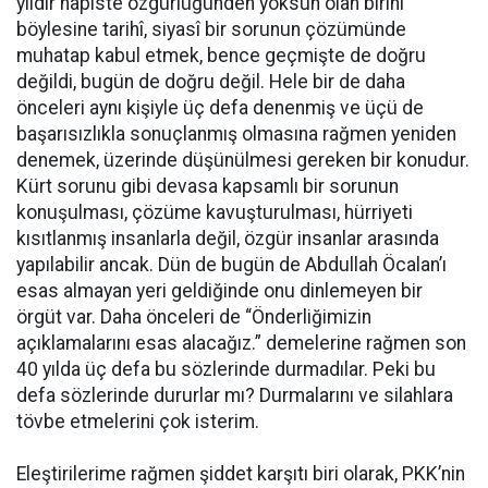
yıldır hapiste özgürlüğünden yoksun olan birini
böylesine tarihî, siyasî bir sorunun çözümünde
muhatap kabul etmek, bence geçmişte de doğru
değildi, bugün de doğru değil. Hele bir de daha
önceleri aynı kişiyle üç defa denenmiş ve üçü de
başarısızlıkla sonuçlanmış olmasına rağmen yeniden
denemek, üzerinde düşünülmesi gereken bir konudur.
Kürt sorunu gibi devasa kapsamlı bir sorunun
konuşulması, çözüme kavuşturulması, hürriyeti
kısıtlanmış insanlarla değil, özgür insanlar arasında
yapılabilir ancak. Dün de bugün de Abdullah Öcalan’ı
esas almayan yeri geldiğinde onu dinlemeyen bir
örgüt var. Daha önceleri de “Önderliğimizin
açıklamalarını esas alacağız.” demelerine rağmen son
40 yılda üç defa bu sözlerinde durmadılar. Peki bu
defa sözlerinde dururlar mı? Durmalarını ve silahlara
tövbe etmelerini çok isterim.
Eleştirilerime rağmen şiddet karşıtı biri olarak, PKK’nin