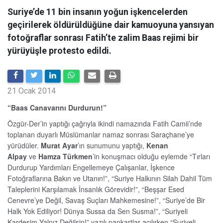
Suriye’de 11 bin insanın yoğun işkencelerden
geçirilerek öldürüldüğüne dair kamuoyuna yansıyan
fotoğraflar sonrası Fatih’te zalim Baas rejimi bir
yürüyüşle protesto edildi.
21 Ocak 2014
“Baas Canavarını Durdurun!”
Özgür-Der’in yaptığı çağrıyla ikindi namazında Fatih Camii’nde
toplanan duyarlı Müslümanlar namaz sonrası Saraçhane’ye
yürüdüler.
Murat Ayar
’ın sunumunu yaptığı,
Kenan
Alpay
ve
Hamza Türkmen
’in konuşmacı olduğu eylemde “Tırları
Durdurup Yardımları Engellemeye Çalışanlar, İşkence
Fotoğraflarına Bakın ve Utanın!”, “Suriye Halkının Silah Dahil Tüm
Taleplerini Karşılamak İnsanlık Görevidir!”, “Beşşar Esed
Cenevre’ye Değil, Savaş Suçları Mahkemesine!”, “Suriye’de Bir
Halk Yok Ediliyor! Dünya Sussa da Sen Susma!”, “Suriyeli
Kardeşim Yalnız Değilsin!” yazılı pankartlar açılırken “Suriyeli