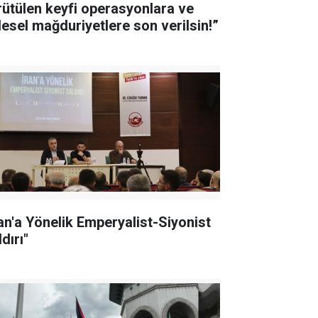
rütülen keyfi operasyonlara ve
tlesel mağduriyetlere son verilsin!”
ran'a Yönelik Emperyalist-Siyonist
dırı"