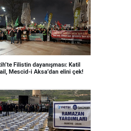
ih’te Filistin dayanışması: Katil
ail, Mescid-i Aksa’dan elini çek!