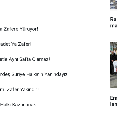
Ra
ma
la Zafere Yürüyor!
hadet Ya Zafer!
tle Aynı Safta Olamaz!
ardeş Suriye Halkının Yanındayız
am! Zafer Yakındır!
Em
lan
e Halkı Kazanacak