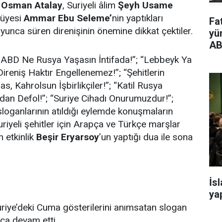
ı
Osman Atalay
, Suriyeli âlim
Şeyh Usame
 üyesi
Ammar Ebu Seleme’
nin yaptıkları
Fa
oyunca süren direnişinin önemine dikkat çektiler.
yü
AB
e ABD Ne Rusya Yaşasın İntifada!”; “Lebbeyk Ya
Direniş Haktır Engellenemez!”; “Şehitlerin
, Kahrolsun İşbirlikçiler!”; “Katil Rusya
dan Defol!”; “Suriye Cihadı Onurumuzdur!”;
 sloganlarının atıldığı eylemde konuşmaların
uriyeli şehitler için Arapça ve Türkçe marşlar
 etkinlik
Beşir Eryarsoy
’un yaptığı dua ile sona
İs
yap
uriye’deki Cuma gösterilerini anımsatan slogan
nca devam etti.