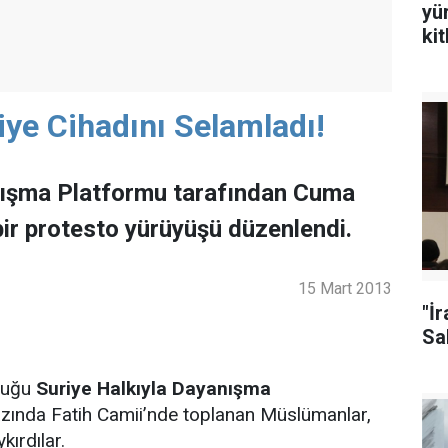
yü
ki
riye Cihadını Selamladı!
nışma Platformu tarafından Cuma
ir protesto yürüyüşü düzenlendi.
15 Mart 2013
"İ
Sal
lduğu
Suriye Halkıyla Dayanışma
zında Fatih Camii’nde toplanan Müslümanlar,
kırdılar.