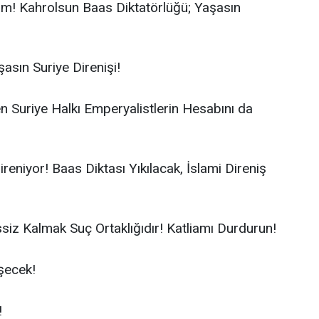
am! Kahrolsun Baas Diktatörlüğü; Yaşasın
asın Suriye Direnişi!
 Suriye Halkı Emperyalistlerin Hesabını da
reniyor! Baas Diktası Yıkılacak, İslami Direniş
siz Kalmak Suç Ortaklığıdır! Katliamı Durdurun!
eşecek!
!