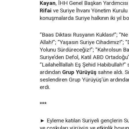
Kayan
, İHH Genel Başkan Yardımcıs
Rifai
ve Suriye İhvanı Yönetim Kurulu
konuşmalarda Suriye halkının iki yıl b
“Baas Diktası Rusyanın Kuklası!”; “N
Allah!”; “Yaşasın Suriye Cihadımız!”; “
Yolunu Sürdüreceğiz!”; “Kahrolsun Baas
Suriye’den Defol, Katil ABD Ortadoğu’
“Lailaheİllallah Eş Şehid Habibullah!”
ardından
Grup Yürüyüş
sahne aldı. S
seslendiren Grup Yürüyüş’ün ardından
erdi.
***
► Eyleme katılan Suriyeli gençlerin S
ve coşkuları yürüyüş ve etkinlik boyu