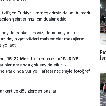
it düşen Türkiyeli kardeşlerimiz de unutulmadı.
dilen şehitlerimiz için dualar edildi.
sayıda pankart, döviz, flamanın yanı sıra
e hazırlayıp getirdikleri malzemeler mesajların
 yol açtı.
Fat
İsr
rmu,
15-22 Mart
tarihleri arasını “
SURİYE
tarihler arasında çok sayıda etkinlik
ne Parkı’nda Suriye Haftası nedeniyle fotoğraf
ankart ve dövizlerden bazıları: