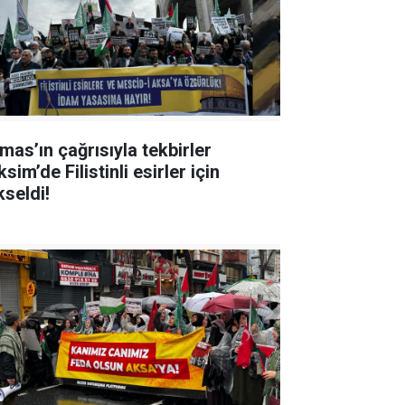
mas’ın çağrısıyla tekbirler
sim’de Filistinli esirler için
kseldi!