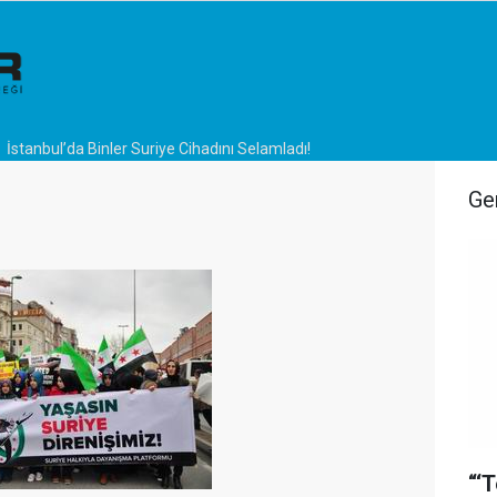
İstanbul’da Binler Suriye Cihadını Selamladı!
Ge
“‘