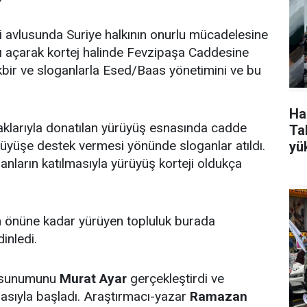
avlusunda Suriye halkının onurlu mücadelesine
tı açarak kortej halinde Fevzipaşa Caddesine
kbir ve sloganlarla Esed/Baas yönetimini ve bu
Ha
aklarıyla donatılan yürüyüş esnasında cadde
Tak
ürüyüşe destek vermesi yönünde sloganlar atıldı.
yü
nların katılmasıyla yürüyüş korteji oldukça
m önüne kadar yürüyen topluluk burada
inledi.
in sunumunu
Murat Ayar
gerçekleştirdi ve
masıyla başladı. Araştırmacı-yazar
Ramazan