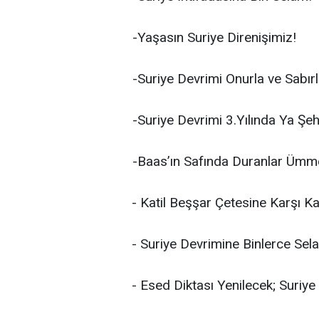
-Yaşasın Suriye Direnişimiz!
-Suriye Devrimi Onurla ve Sabır
-Suriye Devrimi 3.Yılında Ya Şe
-Baas’ın Safında Duranlar Ümme
- Katil Beşşar Çetesine Karşı K
- Suriye Devrimine Binlerce Sel
- Esed Diktası Yenilecek; Suriy