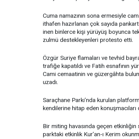
Cuma namazının sona ermesiyle cami 
ithafen hazırlanan çok sayıda pankar
inen binlerce kişi yürüyüş boyunca te
zulmü destekleyenleri protesto etti.
Özgür Suriye flamaları ve tevhid bayr
trafiğe kapatıldı ve Fatih esnafının y
Cami cemaatinin ve güzergâhta buluna
uzadı.
Saraçhane Parkı’nda kurulan platfor
kendilerine hitap eden konuşmacıları d
Bir miting havasında geçen etkinliğ
parktaki etkinlik Kur’an-ı Kerim okun