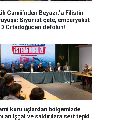
tih Camii’nden Beyazıt’a Filistin
rüyüşü: Siyonist çete, emperyalist
D Ortadoğudan defolun!
lami kuruluşlardan bölgemizde
ılan işgal ve saldırılara sert tepki