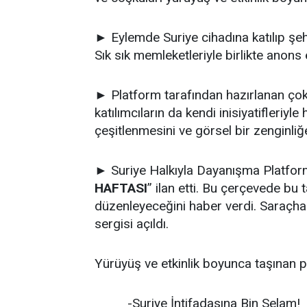
► Eylemde Suriye cihadına katılıp şeh
Sık sık memleketleriyle birlikte anons e
► Platform tarafından hazırlanan çok 
katılımcıların da kendi inisiyatifleriyl
çeşitlenmesini ve görsel bir zenginliğe
► Suriye Halkıyla Dayanışma Platfo
HAFTASI
” ilan etti. Bu çerçevede bu 
düzenleyeceğini haber verdi. Saraçha
sergisi açıldı.
Yürüyüş ve etkinlik boyunca taşınan p
-Suriye İntifadasına Bin Selam!