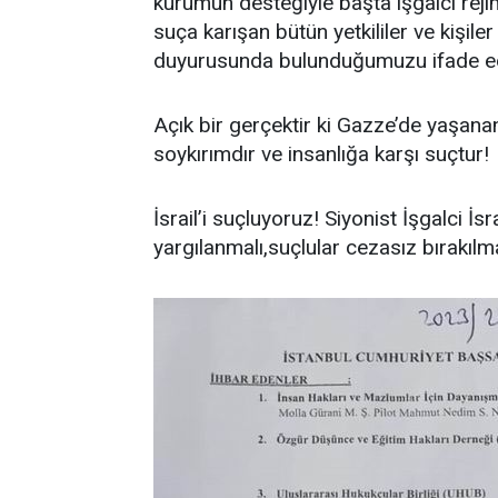
kurumun desteğiyle başta işgalci re
suça karışan bütün yetkililer ve kişil
duyurusunda bulunduğumuzu ifade ed
Açık bir gerçektir ki Gazze’de yaşana
soykırımdır ve insanlığa karşı suçtur!
İsrail’i suçluyoruz! Siyonist İşgalci İs
yargılanmalı,suçlular cezasız bırakılm