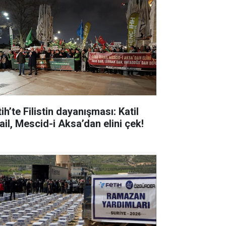
ih’te Filistin dayanışması: Katil
ail, Mescid-i Aksa’dan elini çek!