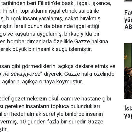
tarihinden beri Filistin’de baskı, işgal, işkence,
 Filistin topraklarını işgal etmek sureti ile
Fa
, birçok insanı yaralamış, sakat bırakmış;
yü
ştır. İsrail bunun da ötesinde işgal ettiği
AB
rgo ve kuşatma uygulamış, birkaç yılda bir
elen bombardımanlarla özellikle Gazze halkına
erek büyük bir insanlık suçu işlemiştir.
nsan gibi görmediklerini açıkça deklare etmiş ve
r ile savaşıyoruz
” diyerek, Gazze halkı özelinde
ş açılarını açıkça ortaya koymuştur.
hedef gözetmeksizin okul, cami ve hastane gibi
ı gereken insanların topluca bulundukları
İs
leri hedef almak suretiyle binlerce insanın
yap
vermiş, 10 günden fazla bir süredir Gazze
tir.