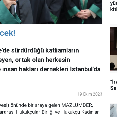
yü
ki
ecek!
ze'de sürdürdüğü katliamların
eyen, ortak olan herkesin
 insan hakları dernekleri İstanbul'da
"İ
Sal
19 Ekim 2023
liyesi) önünde bir araya gelen MAZLUMDER,
ararası Hukukçular Birliği ve Hukukçu Kadınlar