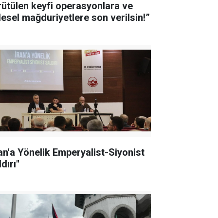
rütülen keyfi operasyonlara ve
tlesel mağduriyetlere son verilsin!”
ran'a Yönelik Emperyalist-Siyonist
dırı"