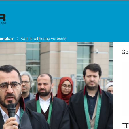
amaları
Katil İsrail hesap verecek!
Ge
“‘