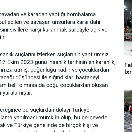
en havadan ve karadan yaptığı bombalama
bul edilen ve savaşan unsurlara karşı dahi
nı sivillere karşı kullanmak suretiyle açık ve
ir.
anlık suçlarını izlerken suçlarının yaptırımsız
17 Ekim 2023 günü insanlık tarihinin en karanlık,
Fat
ne imza atmış, çoğunluğu kadın ve çocuklardan
İsr
cağı düşüncesi ile sığındıkları hastaneyi
am belli olmasa da çoğu çocuklardan oluşan
 yaralamıştır.
reğince bu suçlardan dolayı Türkiye
ılama yapılması mümkün olup, bu çerçevede
k ve Türkiye genelinde de birçok kişi ve