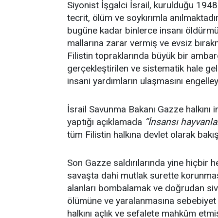
Siyonist İşgalci İsrail, kurulduğu 1948 
tecrit, ölüm ve soykırımla anılmaktadır.
bugüne kadar binlerce insanı öldürmüş
mallarına zarar vermiş ve evsiz bırakmı
Filistin topraklarında büyük bir amba
gerçekleştirilen ve sistematik hale g
insani yardımların ulaşmasını engelley
İsrail Savunma Bakanı Gazze halkını i
yaptığı açıklamada
“İnsansı hayvanla
tüm Filistin halkına devlet olarak bakı
Son Gazze saldırılarında yine hiçbir 
savaşta dahi mutlak surette korunmas
alanları bombalamak ve doğrudan sivil
ölümüne ve yaralanmasına sebebiyet 
halkını açlık ve sefalete mahkûm etmiş