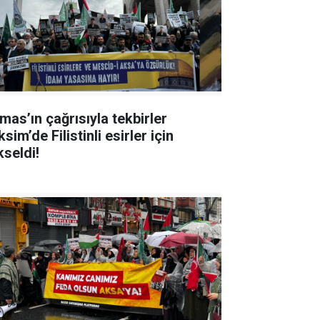
mas’ın çağrısıyla tekbirler
sim’de Filistinli esirler için
kseldi!