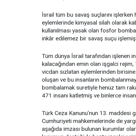
İsrail tüm bu savaş suçlarını işlerk
eylemlerinde kimyasal silah olarak ka
kullanılması yasak olan fosfor bombası
inkâr edilemez bir savaş suçu işlemişt
Tüm dünya İsrail tarafından işlenen ins
kalacağından emin olan işgalci rejim, 
vicdan sızlatan eylemlerinden birisi
oluşan ve bu insanların bombalanmaya
bombalamak suretiyle henüz tam rak
471 insanı katletmiş ve binlerce insanı
Türk Ceza Kanunu’nun 13. maddesi ge
Cumhuriyeti mahkemelerinde de yarg
aşağıda imzası bulunan kurumlar olara