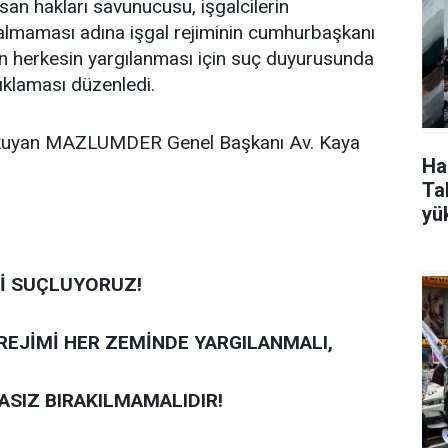
san hakları savunucusu, işgalcilerin
kalmaması adına işgal rejiminin cumhurbaşkanı
n herkesin yargılanması için suç duyurusunda
ıklaması düzenledi.
 okuyan MAZLUMDER Genel Başkanı Av. Kaya
Ha
Tak
yü
Lİ SUÇLUYORUZ!
 REJİMİ HER ZEMİNDE YARGILANMALI,
SIZ BIRAKILMAMALIDIR!