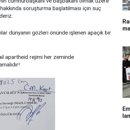
jimin cumhurbaşkanı ve başbakanı olmak üzere
er hakkında soruşturma başlatılması için suç
eriz.
Ra
ma
nlar dünyanın gözleri önünde işlenen apaçık bir
rail apartheid rejimi her zeminde
amalıdır!
Em
lan