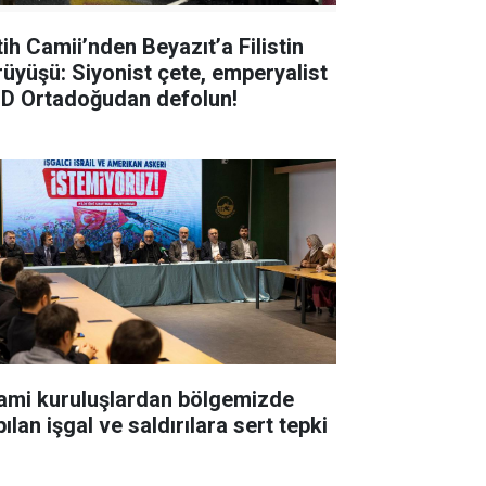
tih Camii’nden Beyazıt’a Filistin
rüyüşü: Siyonist çete, emperyalist
D Ortadoğudan defolun!
lami kuruluşlardan bölgemizde
ılan işgal ve saldırılara sert tepki