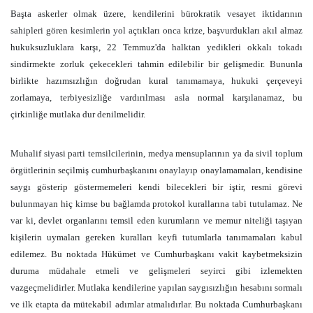
Başta askerler olmak üzere, kendilerini bürokratik vesayet iktidarının
sahipleri gören kesimlerin yol açtıkları onca krize, başvurdukları akıl almaz
hukuksuzluklara karşı, 22 Temmuz'da halktan yedikleri okkalı tokadı
sindirmekte zorluk çekecekleri tahmin edilebilir bir gelişmedir. Bununla
birlikte hazımsızlığın doğrudan kural tanımamaya, hukuki çerçeveyi
zorlamaya, terbiyesizliğe vardırılması asla normal karşılanamaz, bu
çirkinliğe mutlaka dur denilmelidir.
Muhalif siyasi parti temsilcilerinin, medya mensuplarının ya da sivil toplum
örgütlerinin seçilmiş cumhurbaşkanını onaylayıp onaylamamaları, kendisine
saygı gösterip göstermemeleri kendi bilecekleri bir iştir, resmi görevi
bulunmayan hiç kimse bu bağlamda protokol kurallarına tabi tutulamaz. Ne
var ki, devlet organlarını temsil eden kurumların ve memur niteliği taşıyan
kişilerin uymaları gereken kuralları keyfi tutumlarla tanımamaları kabul
edilemez. Bu noktada Hükümet ve Cumhurbaşkanı vakit kaybetmeksizin
duruma müdahale etmeli ve gelişmeleri seyirci gibi izlemekten
vazgeçmelidirler. Mutlaka kendilerine yapılan saygısızlığın hesabını sormalı
ve ilk etapta da mütekabil adımlar atmalıdırlar. Bu noktada Cumhurbaşkanı