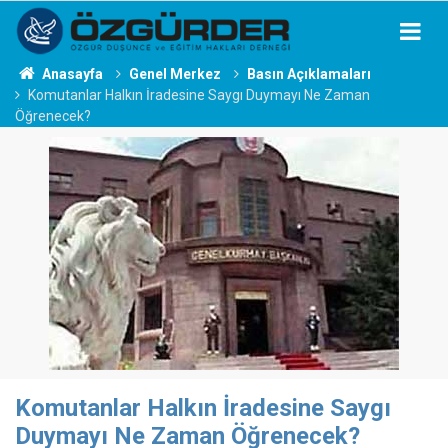
Anasayfa
Genel Merkez
Basın Açıklamaları
Komutanlar Halkın İradesine Saygı Duymayı Ne Zaman
Öğrenecek?
Komutanlar Halkın İradesine Saygı
Duymayı Ne Zaman Öğrenecek?