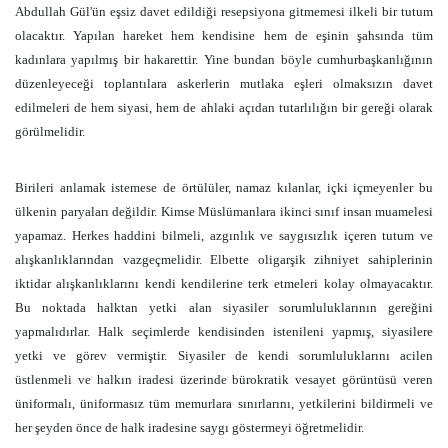
Abdullah Gül'ün eşsiz davet edildiği resepsiyona gitmemesi ilkeli bir tutum
olacaktır. Yapılan hareket hem kendisine hem de eşinin şahsında tüm
kadınlara yapılmış bir hakarettir. Yine bundan böyle cumhurbaşkanlığının
düzenleyeceği toplantılara askerlerin mutlaka eşleri olmaksızın davet
edilmeleri de hem siyasi, hem de ahlaki açıdan tutarlılığın bir gereği olarak
görülmelidir.
Birileri anlamak istemese de örtülüler, namaz kılanlar, içki içmeyenler bu
ülkenin paryaları değildir. Kimse Müslümanlara ikinci sınıf insan muamelesi
yapamaz. Herkes haddini bilmeli, azgınlık ve saygısızlık içeren tutum ve
alışkanlıklarından vazgeçmelidir. Elbette oligarşik zihniyet sahiplerinin
iktidar alışkanlıklarını kendi kendilerine terk etmeleri kolay olmayacaktır.
Bu noktada halktan yetki alan siyasiler sorumluluklarının gereğini
yapmalıdırlar. Halk seçimlerde kendisinden istenileni yapmış, siyasilere
yetki ve görev vermiştir. Siyasiler de kendi sorumluluklarını acilen
üstlenmeli ve halkın iradesi üzerinde bürokratik vesayet görüntüsü veren
üniformalı, üniformasız tüm memurlara sınırlarını, yetkilerini bildirmeli ve
her şeyden önce de halk iradesine saygı göstermeyi öğretmelidir.