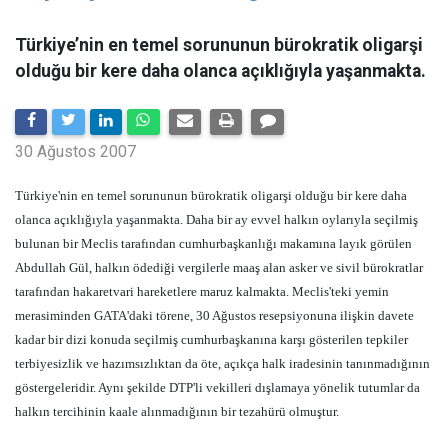
Türkiye’nin en temel sorununun bürokratik oligarşi
olduğu bir kere daha olanca açıklığıyla yaşanmakta.
30 Ağustos 2007
Türkiye'nin en temel sorununun bürokratik oligarşi olduğu bir kere daha
olanca açıklığıyla yaşanmakta. Daha bir ay evvel halkın oylarıyla seçilmiş
bulunan bir Meclis tarafından cumhurbaşkanlığı makamına layık görülen
Abdullah Gül, halkın ödediği vergilerle maaş alan asker ve sivil bürokratlar
tarafından hakaretvari hareketlere maruz kalmakta. Meclis'teki yemin
merasiminden GATA'daki törene, 30 Ağustos resepsiyonuna ilişkin davete
kadar bir dizi konuda seçilmiş cumhurbaşkanına karşı gösterilen tepkiler
terbiyesizlik ve hazımsızlıktan da öte, açıkça halk iradesinin tanınmadığının
göstergeleridir. Aynı şekilde DTP'li vekilleri dışlamaya yönelik tutumlar da
halkın tercihinin kaale alınmadığının bir tezahürü olmuştur.