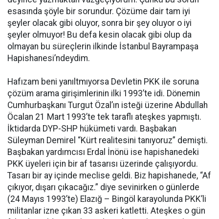
esasında şöyle bir sorundur. Çözüme dair tam iyi
şeyler olacak gibi oluyor, sonra bir şey oluyor o iyi
şeyler olmuyor! Bu defa kesin olacak gibi olup da
olmayan bu süreçlerin ilkinde İstanbul Bayrampaşa
Hapishanesi’ndeydim.
Hafızam beni yanıltmıyorsa Devletin PKK ile soruna
çözüm arama girişimlerinin ilki 1993’te idi. Dönemin
Cumhurbaşkanı Turgut Özal’ın isteği üzerine Abdullah
Öcalan 21 Mart 1993’te tek taraflı ateşkes yapmıştı.
İktidarda DYP-SHP hükümeti vardı. Başbakan
Süleyman Demirel “Kürt realitesini tanıyoruz” demişti.
Başbakan yardımcısı Erdal İnönü ise hapishanedeki
PKK üyeleri için bir af tasarısı üzerinde çalışıyordu.
Tasarı bir ay içinde meclise geldi. Biz hapishanede, “Af
çıkıyor, dışarı çıkacağız.” diye sevinirken o günlerde
(24 Mayıs 1993’te) Elazığ – Bingöl karayolunda PKK’li
militanlar izne çıkan 33 askeri katletti. Ateşkes o gün