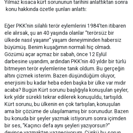
Yılmaz kısaca kürt sorununun tarihini anlattıktan sonra
konu hakkında özetle şunları anlattı:
Eğer PKK’nin silahlı terör eylemlerini 1984’ten itibaren
ele alırsak, şu an 40 yaşında olanlar “terörsüz bir
ülkede nasıl yaşanır” yaşam deneyiminden habersiz
büyümüş. Benim kuşağımın normali hiç olmadı.
Gözümü açar açmaz bir sabah, önce 12 Eylül
darbesine uyandım, ardından PKK’nin 40 yıldır bir türlü
bitmeyen terör eylemlerine tanık oldum. Bu gerçeğin
altını çizmek isterim. Bazen düşündüğüm oluyor,
enerjisini bu kadar heba eden başka bir ülke var mıdır
acaba? Bugün Kürt sorunu başlığıyla konuşulan şeyler,
kırk yıldır sürekli tekrar edilerek konuşuldu, tartışıldı.
Kürt sorunu, bu ülkenin en çok tartışılan, konuşulan
ama bir çözüme de ulaşılamamış bir sorunudur. Bazen
bu konuda bir şeyler yazmak istiyorum sonra içimden
bir ses, “Kaçıncı defa aynı şeyleri yazıyorsun?”
deyince yazmaktan vazgeçiyorum. Çünkü bu sorun