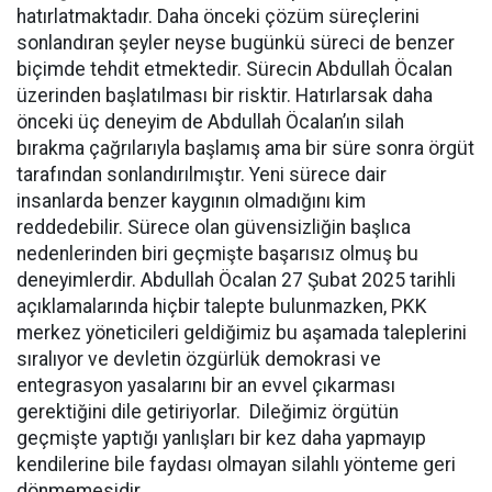
hatırlatmaktadır. Daha önceki çözüm süreçlerini
sonlandıran şeyler neyse bugünkü süreci de benzer
biçimde tehdit etmektedir. Sürecin Abdullah Öcalan
üzerinden başlatılması bir risktir. Hatırlarsak daha
önceki üç deneyim de Abdullah Öcalan’ın silah
bırakma çağrılarıyla başlamış ama bir süre sonra örgüt
tarafından sonlandırılmıştır. Yeni sürece dair
insanlarda benzer kaygının olmadığını kim
reddedebilir. Sürece olan güvensizliğin başlıca
nedenlerinden biri geçmişte başarısız olmuş bu
deneyimlerdir. Abdullah Öcalan 27 Şubat 2025 tarihli
açıklamalarında hiçbir talepte bulunmazken, PKK
merkez yöneticileri geldiğimiz bu aşamada taleplerini
sıralıyor ve devletin özgürlük demokrasi ve
entegrasyon yasalarını bir an evvel çıkarması
gerektiğini dile getiriyorlar. Dileğimiz örgütün
geçmişte yaptığı yanlışları bir kez daha yapmayıp
kendilerine bile faydası olmayan silahlı yönteme geri
dönmemesidir.