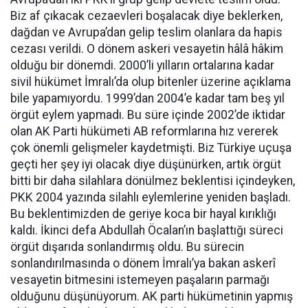
Biz af çıkacak cezaevleri boşalacak diye beklerken,
dağdan ve Avrupa’dan gelip teslim olanlara da hapis
cezası verildi. O dönem askeri vesayetin hâlâ hâkim
olduğu bir dönemdi. 2000’li yılların ortalarına kadar
sivil hükümet İmralı’da olup bitenler üzerine açıklama
bile yapamıyordu. 1999’dan 2004’e kadar tam beş yıl
örgüt eylem yapmadı. Bu süre içinde 2002’de iktidar
olan AK Parti hükümeti AB reformlarına hız vererek
çok önemli gelişmeler kaydetmişti. Biz Türkiye uçuşa
geçti her şey iyi olacak diye düşünürken, artık örgüt
bitti bir daha silahlara dönülmez beklentisi içindeyken,
PKK 2004 yazında silahlı eylemlerine yeniden başladı.
Bu beklentimizden de geriye koca bir hayal kırıklığı
kaldı. İkinci defa Abdullah Öcalan’ın başlattığı süreci
örgüt dışarıda sonlandırmış oldu. Bu sürecin
sonlandırılmasında o dönem İmralı’ya bakan askerî
vesayetin bitmesini istemeyen paşaların parmağı
olduğunu düşünüyorum. AK parti hükümetinin yapmış