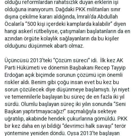
olduğu reformlardan rahatsızlık duyan erklerin işi
olduğuna inanıyorum. Dağdaki PKK militanları sınır
dışına çekilme kararı aldığında, İmralı’da Abdullah
Öcalan’a “500 kişi içerdeki kamplarda kalabilir” diyen
hangi askerî rütbeliyse, çatışmaları başlatanların da en
azından örgüte kolaylık sağlayanların da bu kişiler
olduğunu düşünmek abartı olmaz.
Üçüncüsü 2013’teki “Çözüm süreci” idi. İlk kez AK
Parti Hükümeti ve dönemin Başbakanı Recep Tayyip
Erdoğan açık biçimde sorunun çözümü için önemli
riskler aldı. Benim gibi çoğu insan evet bu kez bu
sorun çözülecek diye düşünmeye başlamıştı. İyi niyet
ve temennilerle başlayan bu süreç de en fazla iki yıl
sürdü. Olumlu başlayan süreç iki yılın sonunda “Seni
Başkan yaptırtmayacağız!” saçmalığıyla sekteye
uğratılıp, akabinde hendek çukurlarına gömüldü. PKK
bir kez daha en iyi bildiği “devrimci halk savaşı” terör
yöntemine yeniden döndü. Oysa 2013’te başlayan