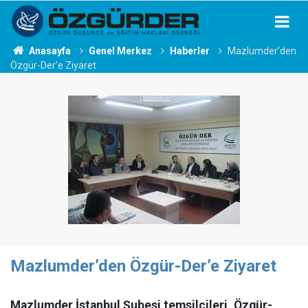
Anasayfa
Genel Merkez
Haberler
Mazlumder’den
Özgür-Der’e Ziyaret
Mazlumder’den Özgür-Der’e Ziyaret
Mazlumder İstanbul Şubesi temsilcileri, Özgür-