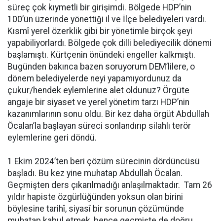
süreç çok kıymetli bir girişimdi. Bölgede HDP’nin
100’ün üzerinde yönettiği il ve İlçe belediyeleri vardı.
Kısmî yerel özerklik gibi bir yönetimle birçok şeyi
yapabiliyorlardı. Bölgede çok dilli belediyecilik dönemi
başlamıştı. Kürtçenin önündeki engeller kalkmıştı.
Bugünden bakınca bazen soruyorum DEM’lilere, o
dönem belediyelerde neyi yapamıyordunuz da
çukur/hendek eylemlerine alet oldunuz? Örgüte
angaje bir siyaset ve yerel yönetim tarzı HDP’nin
kazanımlarının sonu oldu. Bir kez daha örgüt Abdullah
Öcalan’la başlayan süreci sonlandırıp silahlı terör
eylemlerine geri döndü.
1 Ekim 2024’ten beri çözüm sürecinin dördüncüsü
başladı. Bu kez yine muhatap Abdullah Öcalan.
Geçmişten ders çıkarılmadığı anlaşılmaktadır. Tam 26
yıldır hapiste özgürlüğünden yoksun olan birini
böylesine tarihî, siyasî bir sorunun çözümünde
muhatap kabul etmek, bence geçmişte de doğru