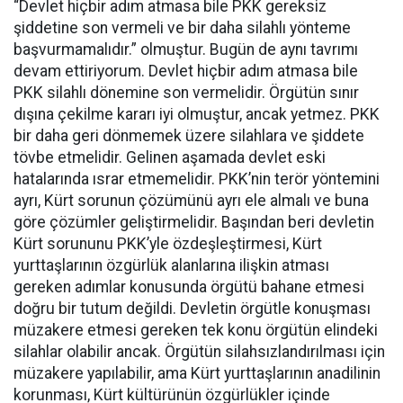
“Devlet hiçbir adım atmasa bile PKK gereksiz
şiddetine son vermeli ve bir daha silahlı yönteme
başvurmamalıdır.” olmuştur. Bugün de aynı tavrımı
devam ettiriyorum. Devlet hiçbir adım atmasa bile
PKK silahlı dönemine son vermelidir. Örgütün sınır
dışına çekilme kararı iyi olmuştur, ancak yetmez. PKK
bir daha geri dönmemek üzere silahlara ve şiddete
tövbe etmelidir. Gelinen aşamada devlet eski
hatalarında ısrar etmemelidir. PKK’nin terör yöntemini
ayrı, Kürt sorunun çözümünü ayrı ele almalı ve buna
göre çözümler geliştirmelidir. Başından beri devletin
Kürt sorununu PKK’yle özdeşleştirmesi, Kürt
yurttaşlarının özgürlük alanlarına ilişkin atması
gereken adımlar konusunda örgütü bahane etmesi
doğru bir tutum değildi. Devletin örgütle konuşması
müzakere etmesi gereken tek konu örgütün elindeki
silahlar olabilir ancak. Örgütün silahsızlandırılması için
müzakere yapılabilir, ama Kürt yurttaşlarının anadilinin
korunması, Kürt kültürünün özgürlükler içinde