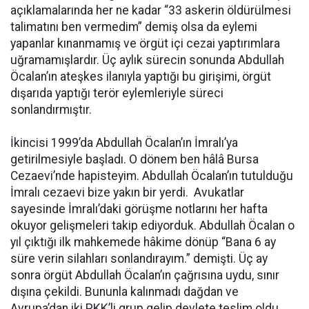
açıklamalarında her ne kadar “33 askerin öldürülmesi
talimatını ben vermedim” demiş olsa da eylemi
yapanlar kınanmamış ve örgüt içi cezai yaptırımlara
uğramamışlardır. Üç aylık sürecin sonunda Abdullah
Öcalan’ın ateşkes ilanıyla yaptığı bu girişimi, örgüt
dışarıda yaptığı terör eylemleriyle süreci
sonlandırmıştır.
İkincisi 1999’da Abdullah Öcalan’ın İmralı’ya
getirilmesiyle başladı. O dönem ben hâlâ Bursa
Cezaevi’nde hapisteyim. Abdullah Öcalan’ın tutulduğu
İmralı cezaevi bize yakın bir yerdi. Avukatlar
sayesinde İmralı’daki görüşme notlarını her hafta
okuyor gelişmeleri takip ediyorduk. Abdullah Öcalan o
yıl çıktığı ilk mahkemede hâkime dönüp “Bana 6 ay
süre verin silahları sonlandırayım.” demişti. Üç ay
sonra örgüt Abdullah Öcalan’ın çağrısına uydu, sınır
dışına çekildi. Bununla kalınmadı dağdan ve
Avrupa’dan iki PKK’li grup gelip devlete teslim oldu.