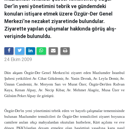
Der’in yeni yönetimini tebrik ve gündemdeki
konuları istişare etmek üzere Özgür-Der Genel
Merkezi’ne nezaket ziyaretinde bulundular.
Ziyarette yapılan çalışmalar hakkında görüş alış-
verişinde bulunuldu.
24 Ekim 2009
Dün akşam Özgür-Der Genel Merkezi'ni ziyaret eden Mazlumder İstanbul
Şubesi yetkilileri Av. Cihat Gökdemir, Av. Yasin Dıvrak, Av. Leyla Demir, Av.
Ümran Candemir, Av. Meryem Sarı ve Murat Özer; Özgür-Der'den Rıdvan
Kaya, Kenan Alpay, Av. Necip Kibar, Av. Mehmet Alagöz, Musa Üzer ve
Gülsüm Peker Alpay ile görüştü.
Özgür-Der'in yeni yönetimini tebrik eden ve hayırlı çalışmalar temennisinde
bulunan Mazlumder temsilcileri ile Özgür-Der temsilcileri ziyaret boyunca
camilere asılan ırkçı mahyalardan okutulan hutbelere, Kürt açılımı ve eve
dönen PKK'lılardan devam etmekte olan başörtüsü yasağına karşı nasıl