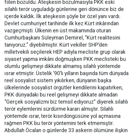
fiilen bozuldu. Ateşkesin bozulmasıyla PKK eski
silahlı terör uyguladığı günlerine geri dönünce biz de
içerde kaldık. İlk ateşkesin şöyle bir özel yanı vardı.
Devlet cumhuriyet tarihinde ilk kez Kürt inkârından
vazgeçmişti. Ülkenin en üst makamında oturan
Cumhurbaşkanı Süleyman Demirel, “Kürt realitesini
tanıyoruz.” diyebilmiştir. Kürt vekiller SHP’den
milletvekili seçilerek HEP adıyla mecliste grup olarak
siyaset yapma imkânı doğmuşken PKK meclisteki bu
olumlu gelişmeyi dikkate almamış silahlı yöntemde
ısrar etmiştir. Üstelik ’90’lı yılların başında tüm dünyada
reel sosyalist sistem yıkılırken, dünyanın başka
ülkelerinde sosyalist örgütler kendilerini kapatırken,
PKK dünyadaki bu reel gelişmeyi dikkate almadan
“Gerçek sosyalizmi biz temsil ediyoruz” diyerek silahlı
terör eylemlerini sürdürme kararı almıştır. Silahlı
yöntemde ısrar, terör kısırdöngüsüne yol açmasına
rağmen PKK bu terör yöntemini terk etmemiştir.
Abdullah Öcalan o günlerde 33 askerin ölümüne ilişkin