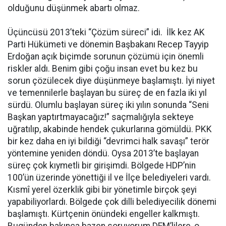
olduğunu düşünmek abartı olmaz.
Üçüncüsü 2013’teki “Çözüm süreci” idi. İlk kez AK
Parti Hükümeti ve dönemin Başbakanı Recep Tayyip
Erdoğan açık biçimde sorunun çözümü için önemli
riskler aldı. Benim gibi çoğu insan evet bu kez bu
sorun çözülecek diye düşünmeye başlamıştı. İyi niyet
ve temennilerle başlayan bu süreç de en fazla iki yıl
sürdü. Olumlu başlayan süreç iki yılın sonunda “Seni
Başkan yaptırtmayacağız!” saçmalığıyla sekteye
uğratılıp, akabinde hendek çukurlarına gömüldü. PKK
bir kez daha en iyi bildiği “devrimci halk savaşı” terör
yöntemine yeniden döndü. Oysa 2013’te başlayan
süreç çok kıymetli bir girişimdi. Bölgede HDP’nin
100’ün üzerinde yönettiği il ve İlçe belediyeleri vardı.
Kısmî yerel özerklik gibi bir yönetimle birçok şeyi
yapabiliyorlardı. Bölgede çok dilli belediyecilik dönemi
başlamıştı. Kürtçenin önündeki engeller kalkmıştı.
Bugünden bakınca bazen soruyorum DEM’lilere, o