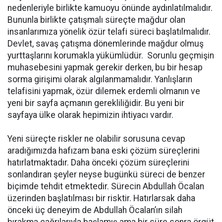
nedenleriyle birlikte kamuoyu önünde aydınlatılmalıdır.
Bununla birlikte çatışmalı süreçte mağdur olan
insanlarımıza yönelik özür telafi süreci başlatılmalıdır.
Devlet, savaş çatışma dönemlerinde mağdur olmuş
yurttaşlarını korumakla yükümlüdür. Sorunlu geçmişin
muhasebesini yapmak gerekir derken, bu bir hesap
sorma girişimi olarak algılanmamalıdır. Yanlışların
telafisini yapmak, özür dilemek erdemli olmanın ve
yeni bir sayfa açmanın gerekliliğidir. Bu yeni bir
sayfaya ülke olarak hepimizin ihtiyacı vardır.
Yeni süreçte riskler ne olabilir sorusuna cevap
aradığımızda hafızam bana eski çözüm süreçlerini
hatırlatmaktadır. Daha önceki çözüm süreçlerini
sonlandıran şeyler neyse bugünkü süreci de benzer
biçimde tehdit etmektedir. Sürecin Abdullah Öcalan
üzerinden başlatılması bir risktir. Hatırlarsak daha
önceki üç deneyim de Abdullah Öcalan’ın silah
bırakma çağrılarıyla başlamış ama bir süre sonra örgüt