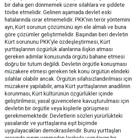
bir daha geri dönmemek üzere silahlara ve şiddete
tövbe etmelidir. Gelinen aşamada devlet eski
hatalarında ısrar etmemelidir. PKK’nin terör yöntemini
ayrı, Kürt sorunun çözümünü ayrı ele almalı ve buna
göre çözümler geliştirmelidir. Başından beri devletin
Kürt sorununu PKK’yle özdeşleştirmesi, Kürt
yurttaşlarının özgürlük alanlarına ilişkin atması
gereken adımlar konusunda örgütü bahane etmesi
doğru bir tutum değildi. Devletin örgütle konuşması
müzakere etmesi gereken tek konu örgütün elindeki
silahlar olabilir ancak. Örgütün silahsızlandırılması için
müzakere yapılabilir, ama Kürt yurttaşlarının anadilinin
korunması, Kürt kültürünün özgürlükler içinde
geliştirilmesi, yasal güvencelere kavuşturulması için
devletin bir örgütle veya kişilerle görüşmesi
gerekmemektedir. Devletlerin sözleri yürürlükteki
yasalarıdır ve yurttaşlarına eşit biçimde
uygulayacakları demokrasileridir. Bunu yurttaşları
arasında ayrım yapmadan layıkıyla uygulayan bir