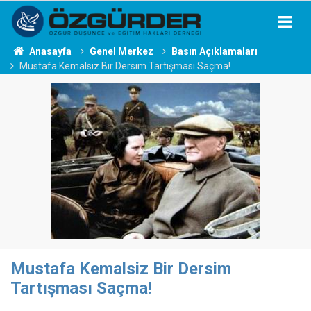
Anasayfa
Genel Merkez
Basın Açıklamaları
Mustafa Kemalsiz Bir Dersim Tartışması Saçma!
Mustafa Kemalsiz Bir Dersim
Tartışması Saçma!