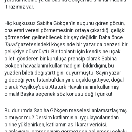
itirazımız var.
Hiç kuşkusuz Sabiha Gökçen’in suçunu gören gözün,
ona emri vereni görmemesinin ortaya çıkardığı çelişki
görmezden gelinebilecek bir şey değildir. Daha önce
Taraf
gazetesindeki köşesinde bir yazar da benzeri bir
çelişkiye düşmüştü. Bir toplantı için kendisine uçak
bileti gönderen bir kuruluşa prensip olarak Sabiha
Gökçen havaalanını kullanmadığını bildirdiğini, bu
yüzden bileti değiştirttiğini duyurmuştu. Sayın yazar
gideceği yere İstanbul’dan yine uçakla gittiyse, doğal
olarak Yeşilköy’deki Atatürk Havalimanını kullanmış
olmalı! Başka seçenek söz konusu değil çünkü!
Bu durumda Sabiha Gökçen meselesi anlamsızlaşmış
olmuyor mu? Dersim katliamının uygulayıcılarından
birine yüklenirken, katliamın asıl karar vericisi,
planlayıcısı, emredeninin görmezden gelinmesi çelişki