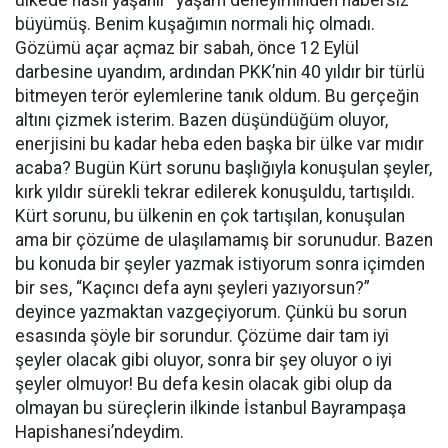
büyümüş. Benim kuşağımın normali hiç olmadı.
Gözümü açar açmaz bir sabah, önce 12 Eylül
darbesine uyandım, ardından PKK’nin 40 yıldır bir türlü
bitmeyen terör eylemlerine tanık oldum. Bu gerçeğin
altını çizmek isterim. Bazen düşündüğüm oluyor,
enerjisini bu kadar heba eden başka bir ülke var mıdır
acaba? Bugün Kürt sorunu başlığıyla konuşulan şeyler,
kırk yıldır sürekli tekrar edilerek konuşuldu, tartışıldı.
Kürt sorunu, bu ülkenin en çok tartışılan, konuşulan
ama bir çözüme de ulaşılamamış bir sorunudur. Bazen
bu konuda bir şeyler yazmak istiyorum sonra içimden
bir ses, “Kaçıncı defa aynı şeyleri yazıyorsun?”
deyince yazmaktan vazgeçiyorum. Çünkü bu sorun
esasında şöyle bir sorundur. Çözüme dair tam iyi
şeyler olacak gibi oluyor, sonra bir şey oluyor o iyi
şeyler olmuyor! Bu defa kesin olacak gibi olup da
olmayan bu süreçlerin ilkinde İstanbul Bayrampaşa
Hapishanesi’ndeydim.