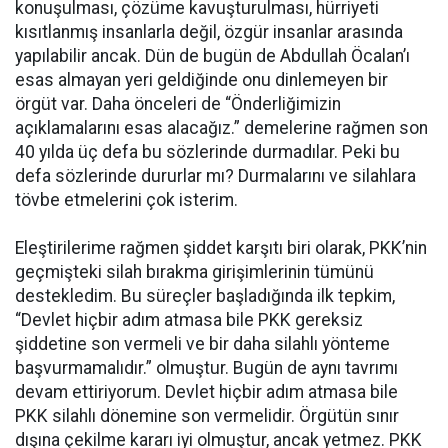
konuşulması, çözüme kavuşturulması, hürriyeti
kısıtlanmış insanlarla değil, özgür insanlar arasında
yapılabilir ancak. Dün de bugün de Abdullah Öcalan’ı
esas almayan yeri geldiğinde onu dinlemeyen bir
örgüt var. Daha önceleri de “Önderliğimizin
açıklamalarını esas alacağız.” demelerine rağmen son
40 yılda üç defa bu sözlerinde durmadılar. Peki bu
defa sözlerinde dururlar mı? Durmalarını ve silahlara
tövbe etmelerini çok isterim.
Eleştirilerime rağmen şiddet karşıtı biri olarak, PKK’nin
geçmişteki silah bırakma girişimlerinin tümünü
destekledim. Bu süreçler başladığında ilk tepkim,
“Devlet hiçbir adım atmasa bile PKK gereksiz
şiddetine son vermeli ve bir daha silahlı yönteme
başvurmamalıdır.” olmuştur. Bugün de aynı tavrımı
devam ettiriyorum. Devlet hiçbir adım atmasa bile
PKK silahlı dönemine son vermelidir. Örgütün sınır
dışına çekilme kararı iyi olmuştur, ancak yetmez. PKK