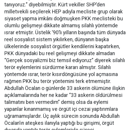
tanıyoruz.” diyebilmiştir. Kürt vekiller SHP’den
milletvekili seçilerek HEP adıyla mecliste grup olarak
siyaset yapma imkânı doğmuşken PKK meclisteki bu
olumlu gelişmeyi dikkate almamış silahlı yöntemde
ısrar etmiştir. Üstelik ’90’lı yılların başında tüm dünyada
reel sosyalist sistem yıkılırken, dünyanın başka
ülkelerinde sosyalist örgütler kendilerini kapatırken,
PKK dünyadaki bu reel gelişmeyi dikkate almadan
“Gerçek sosyalizmi biz temsil ediyoruz” diyerek silahlı
terör eylemlerini sürdürme kararı almıştır. Silahlı
yöntemde ısrar, terör kısırdöngüsüne yol açmasına
rağmen PKK bu terör yöntemini terk etmemiştir.
Abdullah Öcalan o günlerde 33 askerin ölümüne ilişkin
açıklamalarında her ne kadar “33 askerin öldürülmesi
talimatını ben vermedim” demiş olsa da eylemi
yapanlar kınanmamış ve örgüt içi cezai yaptırımlara
uğramamışlardır. Üç aylık sürecin sonunda Abdullah
Öcalan’ın ateşkes ilanıyla yaptığı bu girişimi, örgüt
dışarıda yaptığı terör eylemleriyle süreci