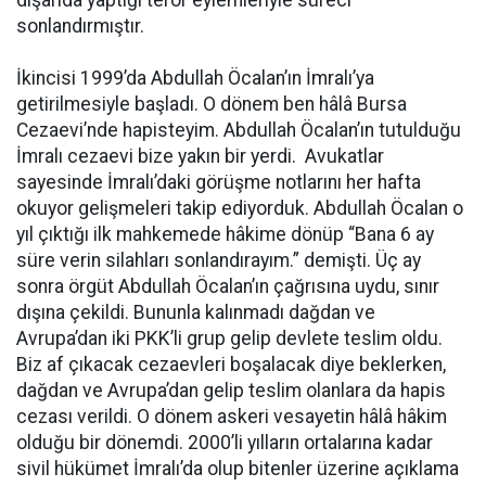
sonlandırmıştır.
İkincisi 1999’da Abdullah Öcalan’ın İmralı’ya
getirilmesiyle başladı. O dönem ben hâlâ Bursa
Cezaevi’nde hapisteyim. Abdullah Öcalan’ın tutulduğu
İmralı cezaevi bize yakın bir yerdi. Avukatlar
sayesinde İmralı’daki görüşme notlarını her hafta
okuyor gelişmeleri takip ediyorduk. Abdullah Öcalan o
yıl çıktığı ilk mahkemede hâkime dönüp “Bana 6 ay
süre verin silahları sonlandırayım.” demişti. Üç ay
sonra örgüt Abdullah Öcalan’ın çağrısına uydu, sınır
dışına çekildi. Bununla kalınmadı dağdan ve
Avrupa’dan iki PKK’li grup gelip devlete teslim oldu.
Biz af çıkacak cezaevleri boşalacak diye beklerken,
dağdan ve Avrupa’dan gelip teslim olanlara da hapis
cezası verildi. O dönem askeri vesayetin hâlâ hâkim
olduğu bir dönemdi. 2000’li yılların ortalarına kadar
sivil hükümet İmralı’da olup bitenler üzerine açıklama