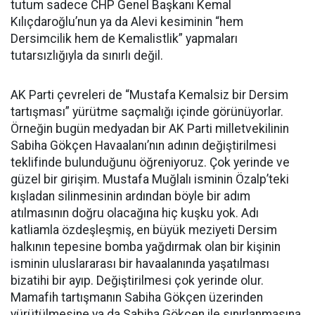
tutum sadece CHP Genel Başkanı Kemal
Kılıçdaroğlu’nun ya da Alevi kesiminin “hem
Dersimcilik hem de Kemalistlik” yapmaları
tutarsızlığıyla da sınırlı değil.
AK Parti çevreleri de “Mustafa Kemalsiz bir Dersim
tartışması” yürütme saçmalığı içinde görünüyorlar.
Örneğin bugün medyadan bir AK Parti milletvekilinin
Sabiha Gökçen Havaalanı’nın adının değiştirilmesi
teklifinde bulunduğunu öğreniyoruz. Çok yerinde ve
güzel bir girişim. Mustafa Muğlalı isminin Özalp’teki
kışladan silinmesinin ardından böyle bir adım
atılmasının doğru olacağına hiç kuşku yok. Adı
katliamla özdeşleşmiş, en büyük meziyeti Dersim
halkının tepesine bomba yağdırmak olan bir kişinin
isminin uluslararası bir havaalanında yaşatılması
bizatihi bir ayıp. Değiştirilmesi çok yerinde olur.
Mamafih tartışmanın Sabiha Gökçen üzerinden
yürütülmesine ya da Sabiha Gökçen ile sınırlanmasına