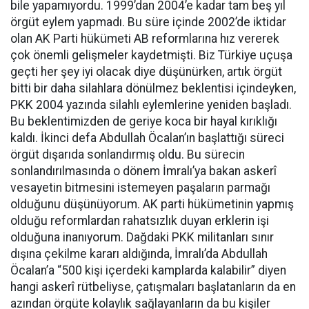
bile yapamıyordu. 1999’dan 2004’e kadar tam beş yıl
örgüt eylem yapmadı. Bu süre içinde 2002’de iktidar
olan AK Parti hükümeti AB reformlarına hız vererek
çok önemli gelişmeler kaydetmişti. Biz Türkiye uçuşa
geçti her şey iyi olacak diye düşünürken, artık örgüt
bitti bir daha silahlara dönülmez beklentisi içindeyken,
PKK 2004 yazında silahlı eylemlerine yeniden başladı.
Bu beklentimizden de geriye koca bir hayal kırıklığı
kaldı. İkinci defa Abdullah Öcalan’ın başlattığı süreci
örgüt dışarıda sonlandırmış oldu. Bu sürecin
sonlandırılmasında o dönem İmralı’ya bakan askerî
vesayetin bitmesini istemeyen paşaların parmağı
olduğunu düşünüyorum. AK parti hükümetinin yapmış
olduğu reformlardan rahatsızlık duyan erklerin işi
olduğuna inanıyorum. Dağdaki PKK militanları sınır
dışına çekilme kararı aldığında, İmralı’da Abdullah
Öcalan’a “500 kişi içerdeki kamplarda kalabilir” diyen
hangi askerî rütbeliyse, çatışmaları başlatanların da en
azından örgüte kolaylık sağlayanların da bu kişiler