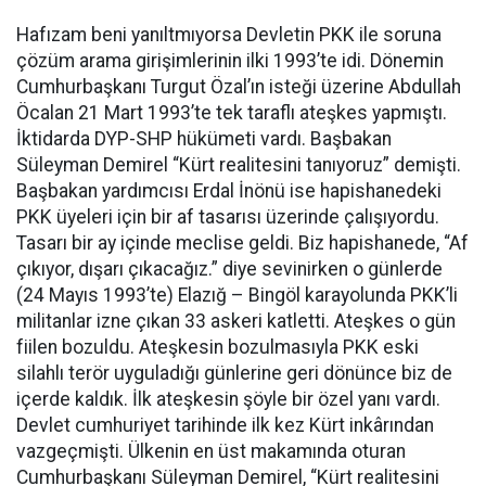
Hafızam beni yanıltmıyorsa Devletin PKK ile soruna
çözüm arama girişimlerinin ilki 1993’te idi. Dönemin
Cumhurbaşkanı Turgut Özal’ın isteği üzerine Abdullah
Öcalan 21 Mart 1993’te tek taraflı ateşkes yapmıştı.
İktidarda DYP-SHP hükümeti vardı. Başbakan
Süleyman Demirel “Kürt realitesini tanıyoruz” demişti.
Başbakan yardımcısı Erdal İnönü ise hapishanedeki
PKK üyeleri için bir af tasarısı üzerinde çalışıyordu.
Tasarı bir ay içinde meclise geldi. Biz hapishanede, “Af
çıkıyor, dışarı çıkacağız.” diye sevinirken o günlerde
(24 Mayıs 1993’te) Elazığ – Bingöl karayolunda PKK’li
militanlar izne çıkan 33 askeri katletti. Ateşkes o gün
fiilen bozuldu. Ateşkesin bozulmasıyla PKK eski
silahlı terör uyguladığı günlerine geri dönünce biz de
içerde kaldık. İlk ateşkesin şöyle bir özel yanı vardı.
Devlet cumhuriyet tarihinde ilk kez Kürt inkârından
vazgeçmişti. Ülkenin en üst makamında oturan
Cumhurbaşkanı Süleyman Demirel, “Kürt realitesini