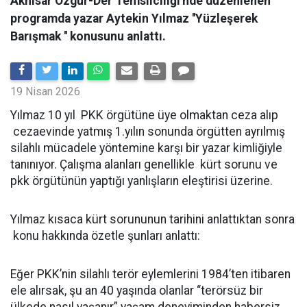
Akhisar Özgür-Der Temsilciliği'nde düzenlenen
programda yazar Aytekin Yılmaz ''Yüzleşerek
Barışmak '' konusunu anlattı.
19 Nisan 2026
Yılmaz 10 yıl PKK örgütüne üye olmaktan ceza alıp
cezaevinde yatmış 1.yılın sonunda örgütten ayrılmış
silahlı mücadele yöntemine karşı bir yazar kimliğiyle
tanınıyor. Çalışma alanları genellikle kürt sorunu ve
pkk örgütünün yaptığı yanlışların eleştirisi üzerine.
Yılmaz kısaca kürt sorununun tarihini anlattıktan sonra
konu hakkında özetle şunları anlattı:
Eğer PKK’nin silahlı terör eylemlerini 1984’ten itibaren
ele alırsak, şu an 40 yaşında olanlar “terörsüz bir
ülkede nasıl yaşanır” yaşam deneyiminden habersiz