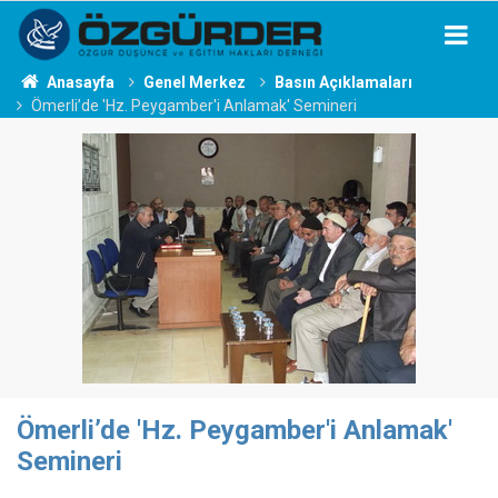
Anasayfa
Genel Merkez
Basın Açıklamaları
Ömerli’de 'Hz. Peygamber'i Anlamak' Semineri
Ömerli’de 'Hz. Peygamber'i Anlamak'
Semineri