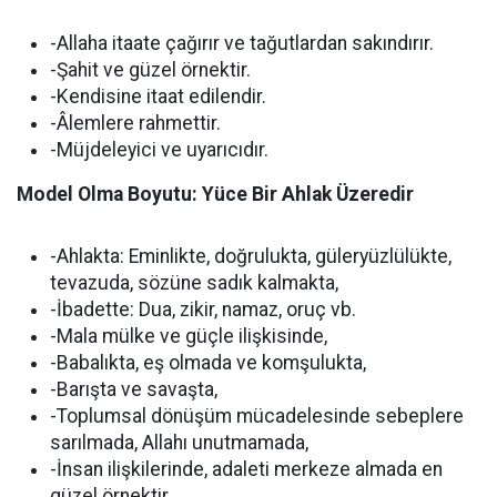
-Allaha itaate çağırır ve tağutlardan sakındırır.
-Şahit ve güzel örnektir.
-Kendisine itaat edilendir.
-Âlemlere rahmettir.
-Müjdeleyici ve uyarıcıdır.
Model Olma Boyutu: Yüce Bir Ahlak Üzeredir
-Ahlakta: Eminlikte, doğrulukta, güleryüzlülükte,
tevazuda, sözüne sadık kalmakta,
-İbadette: Dua, zikir, namaz, oruç vb.
-Mala mülke ve güçle ilişkisinde,
-Babalıkta, eş olmada ve komşulukta,
-Barışta ve savaşta,
-Toplumsal dönüşüm mücadelesinde sebeplere
sarılmada, Allahı unutmamada,
-İnsan ilişkilerinde, adaleti merkeze almada en
güzel örnektir.