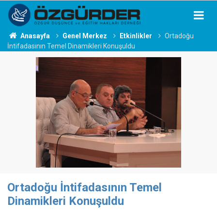
Anasayfa
Genel Merkez
Etkinlikler
Ortadoğu
İntifadasının Temel Dinamikleri Konuşuldu
Ortadoğu İntifadasının Temel
Dinamikleri Konuşuldu