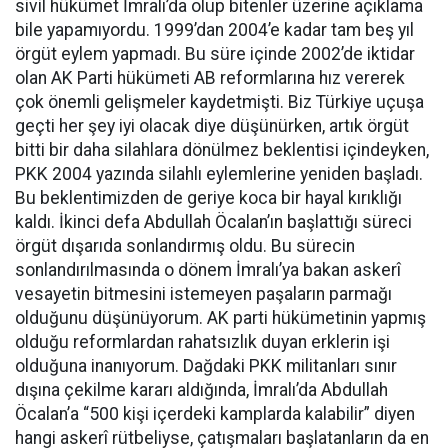
sivil hükümet İmralı’da olup bitenler üzerine açıklama
bile yapamıyordu. 1999’dan 2004’e kadar tam beş yıl
örgüt eylem yapmadı. Bu süre içinde 2002’de iktidar
olan AK Parti hükümeti AB reformlarına hız vererek
çok önemli gelişmeler kaydetmişti. Biz Türkiye uçuşa
geçti her şey iyi olacak diye düşünürken, artık örgüt
bitti bir daha silahlara dönülmez beklentisi içindeyken,
PKK 2004 yazında silahlı eylemlerine yeniden başladı.
Bu beklentimizden de geriye koca bir hayal kırıklığı
kaldı. İkinci defa Abdullah Öcalan’ın başlattığı süreci
örgüt dışarıda sonlandırmış oldu. Bu sürecin
sonlandırılmasında o dönem İmralı’ya bakan askerî
vesayetin bitmesini istemeyen paşaların parmağı
olduğunu düşünüyorum. AK parti hükümetinin yapmış
olduğu reformlardan rahatsızlık duyan erklerin işi
olduğuna inanıyorum. Dağdaki PKK militanları sınır
dışına çekilme kararı aldığında, İmralı’da Abdullah
Öcalan’a “500 kişi içerdeki kamplarda kalabilir” diyen
hangi askerî rütbeliyse, çatışmaları başlatanların da en