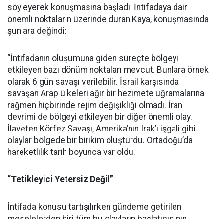
söyleyerek konuşmasına başladı. İntifadaya dair
önemli noktaların üzerinde duran Kaya, konuşmasında
şunlara değindi:
“İntifadanın oluşumuna giden süreçte bölgeyi
etkileyen bazı dönüm noktaları mevcut. Bunlara örnek
olarak 6 gün savaşı verilebilir. İsrail karşısında
savaşan Arap ülkeleri ağır bir hezimete uğramalarına
rağmen hiçbirinde rejim değişikliği olmadı. İran
devrimi de bölgeyi etkileyen bir diğer önemli olay.
İlaveten Körfez Savaşı, Amerika’nın Irak’ı işgali gibi
olaylar bölgede bir birikim oluşturdu. Ortadoğu’da
hareketlilik tarih boyunca var oldu.
“Tetikleyici Yetersiz Değil”
İntifada konusu tartışılırken gündeme getirilen
meselelerden biri tüm bu olayların başlatıcısının