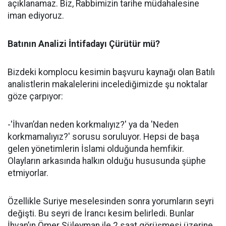
açıklanamaz. Biz, Rabbimizin tarihe müdahalesine
iman ediyoruz.
Batının Analizi İntifadayı Çürütür mü?
Bizdeki komplocu kesimin başvuru kaynağı olan Batılı
analistlerin makalelerini incelediğimizde şu noktalar
göze çarpıyor:
-'İhvan’dan neden korkmalıyız?' ya da 'Neden
korkmamalıyız?' sorusu soruluyor. Hepsi de başa
gelen yönetimlerin İslami olduğunda hemfikir.
Olayların arkasında halkın olduğu hususunda şüphe
etmiyorlar.
Özellikle Suriye meselesinden sonra yorumların seyri
değişti. Bu seyri de İrancı kesim belirledi. Bunlar
İhvan’ın Ömer Süleyman ile 2 saat görüşmesi üzerine