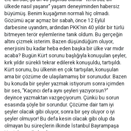
ülkede nasıl yaşanır” yaşam deneyiminden habersiz
büyümüş. Benim kuşağımın normali hiç olmadı.
Gözümü açar açmaz bir sabah, önce 12 Eylül
darbesine uyandım, ardından PKK’nin 40 yıldır bir türlü
bitmeyen terör eylemlerine tanık oldum. Bu gerçeğin
altını çizmek isterim. Bazen düşündüğüm oluyor,
enerjisini bu kadar heba eden başka bir ülke var mıdır
acaba? Bugün Kürt sorunu başlığıyla konuşulan şeyler,
kırk yıldır sürekli tekrar edilerek konuşuldu, tartışıldı.
Kürt sorunu, bu ülkenin en çok tartışılan, konuşulan
ama bir çözüme de ulaşılamamış bir sorunudur. Bazen
bu konuda bir şeyler yazmak istiyorum sonra içimden
bir ses, “Kaçıncı defa aynı şeyleri yazıyorsun?”
deyince yazmaktan vazgeçiyorum. Çünkü bu sorun
esasında şöyle bir sorundur. Çözüme dair tam iyi
şeyler olacak gibi oluyor, sonra bir şey oluyor o iyi
şeyler olmuyor! Bu defa kesin olacak gibi olup da
olmayan bu süreçlerin ilkinde İstanbul Bayrampaşa