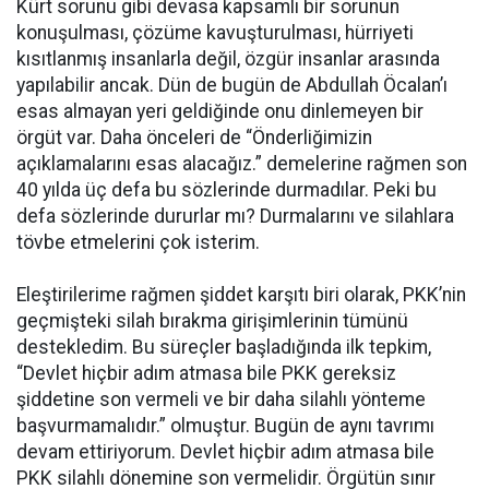
Kürt sorunu gibi devasa kapsamlı bir sorunun
konuşulması, çözüme kavuşturulması, hürriyeti
kısıtlanmış insanlarla değil, özgür insanlar arasında
yapılabilir ancak. Dün de bugün de Abdullah Öcalan’ı
esas almayan yeri geldiğinde onu dinlemeyen bir
örgüt var. Daha önceleri de “Önderliğimizin
açıklamalarını esas alacağız.” demelerine rağmen son
40 yılda üç defa bu sözlerinde durmadılar. Peki bu
defa sözlerinde dururlar mı? Durmalarını ve silahlara
tövbe etmelerini çok isterim.
Eleştirilerime rağmen şiddet karşıtı biri olarak, PKK’nin
geçmişteki silah bırakma girişimlerinin tümünü
destekledim. Bu süreçler başladığında ilk tepkim,
“Devlet hiçbir adım atmasa bile PKK gereksiz
şiddetine son vermeli ve bir daha silahlı yönteme
başvurmamalıdır.” olmuştur. Bugün de aynı tavrımı
devam ettiriyorum. Devlet hiçbir adım atmasa bile
PKK silahlı dönemine son vermelidir. Örgütün sınır