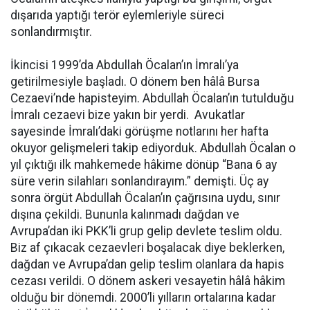
dışarıda yaptığı terör eylemleriyle süreci
sonlandırmıştır.
İkincisi 1999’da Abdullah Öcalan’ın İmralı’ya
getirilmesiyle başladı. O dönem ben hâlâ Bursa
Cezaevi’nde hapisteyim. Abdullah Öcalan’ın tutulduğu
İmralı cezaevi bize yakın bir yerdi. Avukatlar
sayesinde İmralı’daki görüşme notlarını her hafta
okuyor gelişmeleri takip ediyorduk. Abdullah Öcalan o
yıl çıktığı ilk mahkemede hâkime dönüp “Bana 6 ay
süre verin silahları sonlandırayım.” demişti. Üç ay
sonra örgüt Abdullah Öcalan’ın çağrısına uydu, sınır
dışına çekildi. Bununla kalınmadı dağdan ve
Avrupa’dan iki PKK’li grup gelip devlete teslim oldu.
Biz af çıkacak cezaevleri boşalacak diye beklerken,
dağdan ve Avrupa’dan gelip teslim olanlara da hapis
cezası verildi. O dönem askeri vesayetin hâlâ hâkim
olduğu bir dönemdi. 2000’li yılların ortalarına kadar