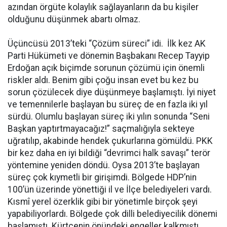
azından örgüte kolaylık sağlayanların da bu kişiler
olduğunu düşünmek abartı olmaz.
Üçüncüsü 2013’teki “Çözüm süreci” idi. İlk kez AK
Parti Hükümeti ve dönemin Başbakanı Recep Tayyip
Erdoğan açık biçimde sorunun çözümü için önemli
riskler aldı. Benim gibi çoğu insan evet bu kez bu
sorun çözülecek diye düşünmeye başlamıştı. İyi niyet
ve temennilerle başlayan bu süreç de en fazla iki yıl
sürdü. Olumlu başlayan süreç iki yılın sonunda “Seni
Başkan yaptırtmayacağız!” saçmalığıyla sekteye
uğratılıp, akabinde hendek çukurlarına gömüldü. PKK
bir kez daha en iyi bildiği “devrimci halk savaşı” terör
yöntemine yeniden döndü. Oysa 2013’te başlayan
süreç çok kıymetli bir girişimdi. Bölgede HDP’nin
100’ün üzerinde yönettiği il ve İlçe belediyeleri vardı.
Kısmî yerel özerklik gibi bir yönetimle birçok şeyi
yapabiliyorlardı. Bölgede çok dilli belediyecilik dönemi
başlamıştı. Kürtçenin önündeki engeller kalkmıştı.