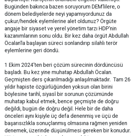
Bugünden bakınca bazen soruyorum DEM’lilere, o
dönem belediyelerde neyi yapamıyordunuz da
çukur/hendek eylemlerine alet oldunuz? Örgüte
angaje bir siyaset ve yerel yönetim tarzı HDP’nin
kazanımlarının sonu oldu. Bir kez daha örgüt Abdullah
Öcalan’la başlayan süreci sonlandırıp silahlı terör
eylemlerine geri döndü.
1 Ekim 2024’ten beri çözüm sürecinin dördüncüsü
başladı. Bu kez yine muhatap Abdullah Öcalan.
Geçmişten ders çıkarılmadığı anlaşılmaktadır. Tam 26
yıldır hapiste özgürlüğünden yoksun olan birini
böylesine tarihî, siyasî bir sorunun çözümünde
muhatap kabul etmek, bence geçmişte de doğru
değildi, bugün de doğru değil. Hele bir de daha
önceleri aynı kişiyle üç defa denenmiş ve üçü de
başarısızlıkla sonuçlanmış olmasına rağmen yeniden
denemek, üzerinde düşünülmesi gereken bir konudur.