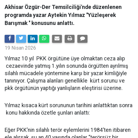
Akhisar Özgür-Der Temsilciliği'nde düzenlenen
programda yazar Aytekin Yılmaz ''Yüzleşerek
Barışmak '' konusunu anlattı.
19 Nisan 2026
Yılmaz 10 yıl PKK örgütüne üye olmaktan ceza alıp
cezaevinde yatmış 1.yılın sonunda örgütten ayrılmış
silahlı mücadele yöntemine karşı bir yazar kimliğiyle
tanınıyor. Çalışma alanları genellikle kürt sorunu ve
pkk örgütünün yaptığı yanlışların eleştirisi üzerine.
Yılmaz kısaca kürt sorununun tarihini anlattıktan sonra
konu hakkında özetle şunları anlattı:
Eğer PKK’nin silahlı terör eylemlerini 1984’ten itibaren
ele alırsak, şu an 40 yaşında olanlar “terörsüz bir