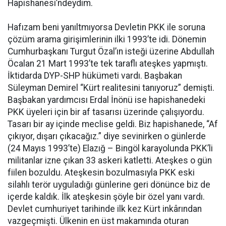
Hapishanesi’ndeydim.
Hafızam beni yanıltmıyorsa Devletin PKK ile soruna
çözüm arama girişimlerinin ilki 1993’te idi. Dönemin
Cumhurbaşkanı Turgut Özal’ın isteği üzerine Abdullah
Öcalan 21 Mart 1993’te tek taraflı ateşkes yapmıştı.
İktidarda DYP-SHP hükümeti vardı. Başbakan
Süleyman Demirel “Kürt realitesini tanıyoruz” demişti.
Başbakan yardımcısı Erdal İnönü ise hapishanedeki
PKK üyeleri için bir af tasarısı üzerinde çalışıyordu.
Tasarı bir ay içinde meclise geldi. Biz hapishanede, “Af
çıkıyor, dışarı çıkacağız.” diye sevinirken o günlerde
(24 Mayıs 1993’te) Elazığ – Bingöl karayolunda PKK’li
militanlar izne çıkan 33 askeri katletti. Ateşkes o gün
fiilen bozuldu. Ateşkesin bozulmasıyla PKK eski
silahlı terör uyguladığı günlerine geri dönünce biz de
içerde kaldık. İlk ateşkesin şöyle bir özel yanı vardı.
Devlet cumhuriyet tarihinde ilk kez Kürt inkârından
vazgeçmişti. Ülkenin en üst makamında oturan