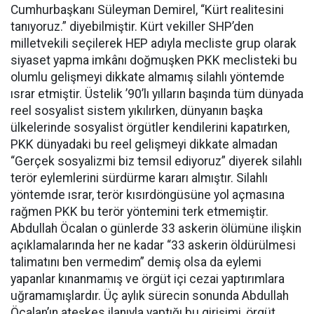
Cumhurbaşkanı Süleyman Demirel, “Kürt realitesini
tanıyoruz.” diyebilmiştir. Kürt vekiller SHP’den
milletvekili seçilerek HEP adıyla mecliste grup olarak
siyaset yapma imkânı doğmuşken PKK meclisteki bu
olumlu gelişmeyi dikkate almamış silahlı yöntemde
ısrar etmiştir. Üstelik ’90’lı yılların başında tüm dünyada
reel sosyalist sistem yıkılırken, dünyanın başka
ülkelerinde sosyalist örgütler kendilerini kapatırken,
PKK dünyadaki bu reel gelişmeyi dikkate almadan
“Gerçek sosyalizmi biz temsil ediyoruz” diyerek silahlı
terör eylemlerini sürdürme kararı almıştır. Silahlı
yöntemde ısrar, terör kısırdöngüsüne yol açmasına
rağmen PKK bu terör yöntemini terk etmemiştir.
Abdullah Öcalan o günlerde 33 askerin ölümüne ilişkin
açıklamalarında her ne kadar “33 askerin öldürülmesi
talimatını ben vermedim” demiş olsa da eylemi
yapanlar kınanmamış ve örgüt içi cezai yaptırımlara
uğramamışlardır. Üç aylık sürecin sonunda Abdullah
Öcalan’ın ateşkes ilanıyla yaptığı bu girişimi, örgüt