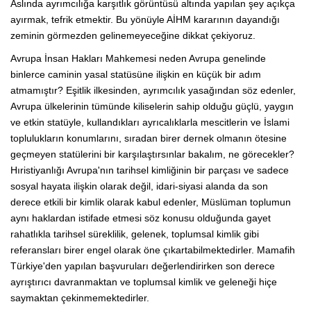
Aslında ayrımcılığa karşıtlık görüntüsü altında yapılan şey açıkça
ayırmak, tefrik etmektir. Bu yönüyle AİHM kararının dayandığı
zeminin görmezden gelinemeyeceğine dikkat çekiyoruz.
Avrupa İnsan Hakları Mahkemesi neden Avrupa genelinde
binlerce caminin yasal statüsüne ilişkin en küçük bir adım
atmamıştır? Eşitlik ilkesinden, ayrımcılık yasağından söz edenler,
Avrupa ülkelerinin tümünde kiliselerin sahip olduğu güçlü, yaygın
ve etkin statüyle, kullandıkları ayrıcalıklarla mescitlerin ve İslami
toplulukların konumlarını, sıradan birer dernek olmanın ötesine
geçmeyen statülerini bir karşılaştırsınlar bakalım, ne görecekler?
Hıristiyanlığı Avrupa'nın tarihsel kimliğinin bir parçası ve sadece
sosyal hayata ilişkin olarak değil, idari-siyasi alanda da son
derece etkili bir kimlik olarak kabul edenler, Müslüman toplumun
aynı haklardan istifade etmesi söz konusu olduğunda gayet
rahatlıkla tarihsel süreklilik, gelenek, toplumsal kimlik gibi
referansları birer engel olarak öne çıkartabilmektedirler. Mamafih
Türkiye'den yapılan başvuruları değerlendirirken son derece
ayrıştırıcı davranmaktan ve toplumsal kimlik ve geleneği hiçe
saymaktan çekinmemektedirler.