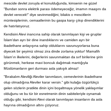
mescide devlet zoruyla el konulduğunda, kimsenin ne güzel
"Bundan sonra elektrik parası ödemeyeceğiz, imamın maaşını da
devlet verecek!" diye sevinmediğini, bilakis o mescitlerin
müntesiplerinin, cemaatlerinin bu gaspa karşı çıkıp direndiklerini
de hatırlatıyoruz.
Kendisini Alevi inancına sahip olarak tanımlayan kişi ve gruplar
İslam'dan ayrı bir dine inandıklarını ve camiden ayrı bir
ibadethane anlayışına sahip olduklarını savunuyorlarsa buna
diyecek bir şeyimiz olmaz zira dinde zorlama yoktur! Mamafih
İslam'ın ilkelerini, değerlerini savunmaktan da sırf birilerine şirin
görünmek, herkese mavi boncuk dağıtmak mantığıyla
Müslümanların geri durması asla yakışık almaz!
"Bırakalım Aleviliği Aleviler tanımlasın, cemevlerinin ibadethane
olup olmadığına Aleviler karar versin." gibi kulağa özgürlükçü
gelen sözlerin pratikte dinin içini boşaltmaya yönelik yaklaşımlar
olduğunu ve bu tür bir esnetmenin dinin sabiteleriyle oynamak
olduğu gibi, kendisini Alevi olarak tanımlayan insanların da asla
hayrına olmadığının altını çiziyoruz.