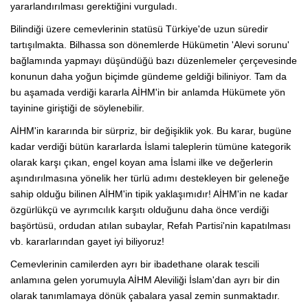
yararlandırılması gerektiğini vurguladı.
Bilindiği üzere cemevlerinin statüsü Türkiye'de uzun süredir
tartışılmakta. Bilhassa son dönemlerde Hükümetin 'Alevi sorunu'
bağlamında yapmayı düşündüğü bazı düzenlemeler çerçevesinde
konunun daha yoğun biçimde gündeme geldiği biliniyor. Tam da
bu aşamada verdiği kararla AİHM'in bir anlamda Hükümete yön
tayinine giriştiği de söylenebilir.
AİHM'in kararında bir sürpriz, bir değişiklik yok. Bu karar, bugüne
kadar verdiği bütün kararlarda İslami taleplerin tümüne kategorik
olarak karşı çıkan, engel koyan ama İslami ilke ve değerlerin
aşındırılmasına yönelik her türlü adımı destekleyen bir geleneğe
sahip olduğu bilinen AİHM'in tipik yaklaşımıdır! AİHM'in ne kadar
özgürlükçü ve ayrımcılık karşıtı olduğunu daha önce verdiği
başörtüsü, ordudan atılan subaylar, Refah Partisi'nin kapatılması
vb. kararlarından gayet iyi biliyoruz!
Cemevlerinin camilerden ayrı bir ibadethane olarak tescili
anlamına gelen yorumuyla AİHM Aleviliği İslam'dan ayrı bir din
olarak tanımlamaya dönük çabalara yasal zemin sunmaktadır.