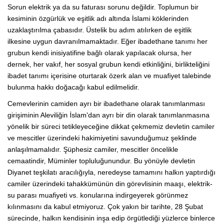
Sorun elektrik ya da su faturası sorunu değildir. Toplumun bir
kesiminin özgürlük ve eşitlik adı altında İslami köklerinden
uzaklaştırılma çabasıdır. Üstelik bu adım atılırken de eşitlik
ilkesine uygun davranılmamaktadır. Eğer ibadethane tanımı her
grubun kendi inisiyatifine bağlı olarak yapılacak olursa, her
dernek, her vakıf, her sosyal grubun kendi etkinliğini, birlikteliğini
ibadet tanımı içerisine oturtarak özerk alan ve muafiyet talebinde
bulunma hakkı doğacağı kabul edilmelidir.
Cemevlerinin camiden ayrı bir ibadethane olarak tanımlanması
girişiminin Aleviliğin İslam'dan ayrı bir din olarak tanımlanmasına
yönelik bir süreci tetikleyeceğine dikkat çekmemiz devletin camiler
ve mescitler üzerindeki hakimiyetini savunduğumuz şeklinde
anlaşılmamalıdır. Şüphesiz camiler, mescitler öncelikle
cemaatindir, Müminler topluluğunundur. Bu yönüyle devletin
Diyanet teşkilatı aracılığıyla, neredeyse tamamını halkın yaptırdığı
camiler üzerindeki tahakkümünün din görevlisinin maaşı, elektrik-
su parası muafiyeti vs. konularına indirgeyerek görünmez
kılınmasını da kabul etmiyoruz. Çok yakın bir tarihte, 28 Şubat
sürecinde, halkın kendisinin inşa edip örgütlediği yüzlerce binlerce