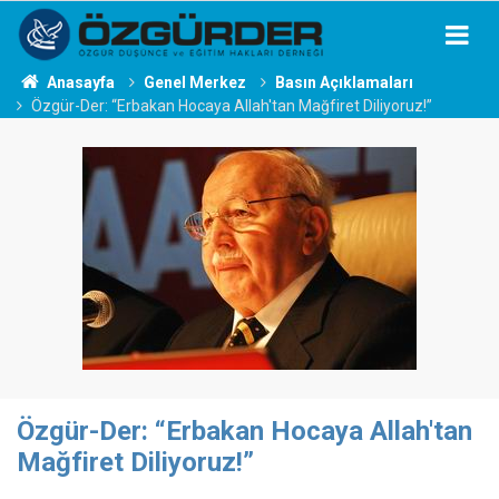
Anasayfa
Genel Merkez
Basın Açıklamaları
Özgür-Der: “Erbakan Hocaya Allah'tan Mağfiret Diliyoruz!”
Özgür-Der: “Erbakan Hocaya Allah'tan
Mağfiret Diliyoruz!”