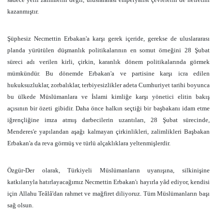
kazanmıştır.
Şüphesiz Necmettin Erbakan'a karşı gerek içeride, gerekse de uluslararası
planda yürütülen düşmanlık politikalarının en somut örneğini 28 Şubat
süreci adı verilen kirli, çirkin, karanlık dönem politikalarında görmek
mümkündür. Bu dönemde Erbakan'a ve partisine karşı icra edilen
hukuksuzluklar, zorbalıklar, terbiyesizlikler adeta Cumhuriyet tarihi boyunca
bu ülkede Müslümanlara ve İslami kimliğe karşı yönetici elitin bakış
açısının bir özeti gibidir. Daha önce halkın seçtiği bir başbakanı idam etme
iğrençliğine imza atmış darbecilerin uzantıları, 28 Şubat sürecinde,
Menderes'e yapılandan aşağı kalmayan çirkinlikleri, zalimlikleri Başbakan
Erbakan'a da reva görmüş ve türlü alçaklıklara yeltenmişlerdir.
Özgür-Der olarak, Türkiyeli Müslümanların uyanışına, silkinişine
katkılarıyla hatırlayacağımız Necmettin Erbakan'ı hayırla yâd ediyor, kendisi
için Allahu Teâlâ'dan rahmet ve mağfiret diliyoruz. Tüm Müslümanların başı
sağ olsun.