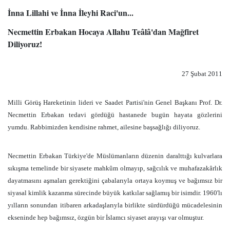
İnna Lillahi ve İnna İleyhi Raci'un...
Necmettin Erbakan Hocaya Allahu Teâlâ'dan Mağfiret
Diliyoruz!
27 Şubat 2011
Milli Görüş Hareketinin lideri ve Saadet Partisi'nin Genel Başkanı Prof. Dr.
Necmettin Erbakan tedavi gördüğü hastanede bugün hayata gözlerini
yumdu. Rabbimizden kendisine rahmet, ailesine başsağlığı diliyoruz.
Necmettin Erbakan Türkiye'de Müslümanların düzenin daralttığı kulvarlara
sıkışma temelinde bir siyasete mahkûm olmayıp, sağcılık ve muhafazakârlık
dayatmasını aşmaları gerektiğini çabalarıyla ortaya koymuş ve bağımsız bir
siyasal kimlik kazanma sürecinde büyük katkılar sağlamış bir isimdir. 1960'lı
yılların sonundan itibaren arkadaşlarıyla birlikte sürdürdüğü mücadelesinin
ekseninde hep bağımsız, özgün bir İslamcı siyaset arayışı var olmuştur.