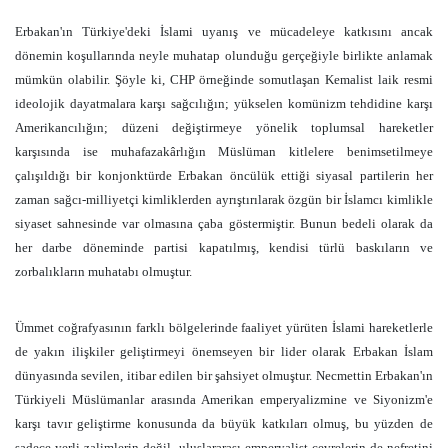
Erbakan'ın Türkiye'deki İslami uyanış ve mücadeleye katkısını ancak
dönemin koşullarında neyle muhatap olunduğu gerçeğiyle birlikte anlamak
mümkün olabilir. Şöyle ki, CHP örneğinde somutlaşan Kemalist laik resmi
ideolojik dayatmalara karşı sağcılığın; yükselen komünizm tehdidine karşı
Amerikancılığın; düzeni değiştirmeye yönelik toplumsal hareketler
karşısında ise muhafazakârlığın Müslüman kitlelere benimsetilmeye
çalışıldığı bir konjonktürde Erbakan öncülük ettiği siyasal partilerin her
zaman sağcı-milliyetçi kimliklerden ayrıştırılarak özgün bir İslamcı kimlikle
siyaset sahnesinde var olmasına çaba göstermiştir. Bunun bedeli olarak da
her darbe döneminde partisi kapatılmış, kendisi türlü baskıların ve
zorbalıkların muhatabı olmuştur.
Ümmet coğrafyasının farklı bölgelerinde faaliyet yürüten İslami hareketlerle
de yakın ilişkiler geliştirmeyi önemseyen bir lider olarak Erbakan İslam
dünyasında sevilen, itibar edilen bir şahsiyet olmuştur. Necmettin Erbakan'ın
Türkiyeli Müslümanlar arasında Amerikan emperyalizmine ve Siyonizm'e
karşı tavır geliştirme konusunda da büyük katkıları olmuş, bu yüzden de
sadece yerli zalimlerin değil, uluslararası emperyalist çevrelerin de nefretini