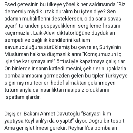
Esed çetesinin bu ülkeye yönelik her saldırısında “Biz
dememiş miydik uzak duralım bu işten diye? Sen
adamın muhaliflerini desteklersen, o da sana savaş
açar!” türünden pespayeliklerini sergileme fırsatını
kaçırmazlar. Laik-Alevi diktatörlüğüne duydukları
sempati ve bağlılık kendilerini katliam
savunuculuğuna sürüklemiş bu çevreler, Suriye’nin
Müslüman halkına düşmanlıklarını “Komşumuzun iç
işlerine karışmayalım!” örtüsüyle kapatmaya çalışırlar.
On binlerce insanın katledilmesini, şehirlerin uçaklarla
bombalanmasını görmezden gelen bu tipler Türkiye’ye
sığınmış mültecileri hedef almaktan çekinmeyen
tutumlarıyla da insanlıktan nasipsiz olduklarını
ispatlamışlardır.
Dışişleri Bakanı Ahmet Davutoğlu “Banyas’ı kim
yaptıysa Reyhanlı’yı da o yaptı!” diyor. Doğru bir tespit!
Ama genişletilmesi gerekir: Reyhanlı’da bombaları