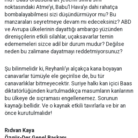
noktasındaki Atme’yi, Babu’l Hava’yı dahi rahatça
bombalayabilmesi sizi düşündürmüyor mu? Bu
manzaraları seyretmeye devam mı edeceksiniz? ABD
ve Avrupa ülkelerinin dayattığı ambargo yüzünden
direnişçilerin etkili silahlar, uçaksavarlar temin
edememeleri sizce adil bir durum mudur? Değilse
neden bu zalimane dayatmayı reddetmiyorsunuz?
Şu bilinmelidir ki, Reyhanlı’yı alçakça kana boyayan
canavarlar tümüyle ele geçirilse de, bu tür
canavarlıklar bitmeyecektir. Suriye halkı kan içici Baas
diktatörlüğünden kurtulmadıkça masumların kanlarının
bu ülkeye de sıçraması engellenemez. Sorunun
kaynağı bellidir. Ve o kaynak etkili tavırlarla ve bir an
önce kurutulmalıdır!
Rıdvan Kaya
Özgür-Der Genel Başkanı