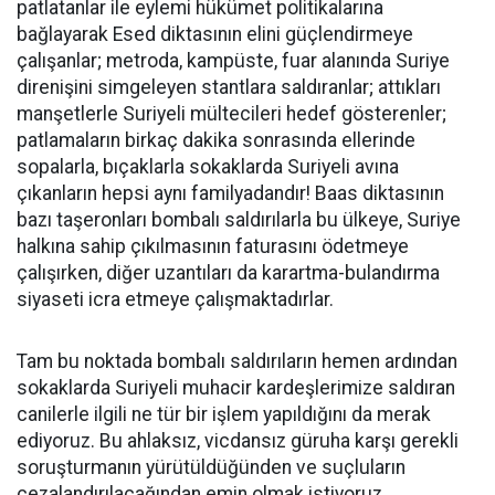
patlatanlar ile eylemi hükümet politikalarına
bağlayarak Esed diktasının elini güçlendirmeye
çalışanlar; metroda, kampüste, fuar alanında Suriye
direnişini simgeleyen stantlara saldıranlar; attıkları
manşetlerle Suriyeli mültecileri hedef gösterenler;
patlamaların birkaç dakika sonrasında ellerinde
sopalarla, bıçaklarla sokaklarda Suriyeli avına
çıkanların hepsi aynı familyadandır! Baas diktasının
bazı taşeronları bombalı saldırılarla bu ülkeye, Suriye
halkına sahip çıkılmasının faturasını ödetmeye
çalışırken, diğer uzantıları da karartma-bulandırma
siyaseti icra etmeye çalışmaktadırlar.
Tam bu noktada bombalı saldırıların hemen ardından
sokaklarda Suriyeli muhacir kardeşlerimize saldıran
canilerle ilgili ne tür bir işlem yapıldığını da merak
ediyoruz. Bu ahlaksız, vicdansız güruha karşı gerekli
soruşturmanın yürütüldüğünden ve suçluların
cezalandırılacağından emin olmak istiyoruz.