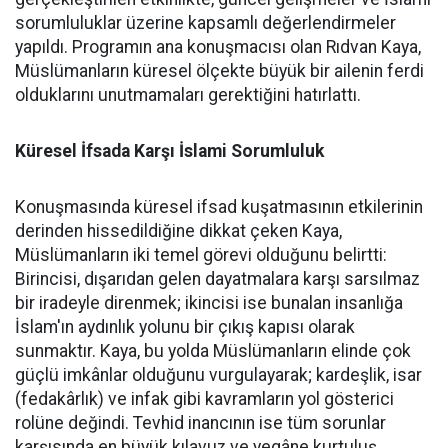
sorumluluklar üzerine kapsamlı değerlendirmeler
yapıldı. Programın ana konuşmacısı olan Rıdvan Kaya,
Müslümanların küresel ölçekte büyük bir ailenin ferdi
olduklarını unutmamaları gerektiğini hatırlattı.
Küresel İfsada Karşı İslami Sorumluluk
Konuşmasında küresel ifsad kuşatmasının etkilerinin
derinden hissedildiğine dikkat çeken Kaya,
Müslümanların iki temel görevi olduğunu belirtti:
Birincisi, dışarıdan gelen dayatmalara karşı sarsılmaz
bir iradeyle direnmek; ikincisi ise bunalan insanlığa
İslam'ın aydınlık yolunu bir çıkış kapısı olarak
sunmaktır. Kaya, bu yolda Müslümanların elinde çok
güçlü imkânlar olduğunu vurgulayarak; kardeşlik, isar
(fedakârlık) ve infak gibi kavramların yol gösterici
rolüne değindi. Tevhid inancının ise tüm sorunlar
karşısında en büyük kılavuz ve yegâne kurtuluş