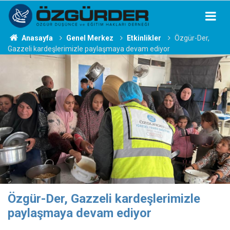
Anasayfa
Genel Merkez
Etkinlikler
Özgür-Der,
Gazzeli kardeşlerimizle paylaşmaya devam ediyor
Özgür-Der, Gazzeli kardeşlerimizle
paylaşmaya devam ediyor