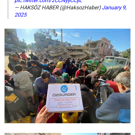
pic.twitter.com/2CCNyyCCyL
— HAKSÖZ HABER (@HaksozHaber)
January 9,
2025